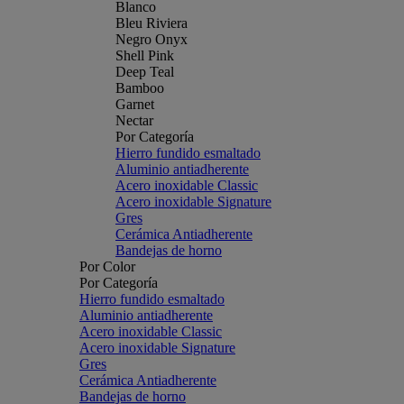
Blanco
Bleu Riviera
Negro Onyx
Shell Pink
Deep Teal
Bamboo
Garnet
Nectar
Por Categoría
Hierro fundido esmaltado
Aluminio antiadherente
Acero inoxidable Classic
Acero inoxidable Signature
Gres
Cerámica Antiadherente
Bandejas de horno
Por Color
Por Categoría
Hierro fundido esmaltado
Aluminio antiadherente
Acero inoxidable Classic
Acero inoxidable Signature
Gres
Cerámica Antiadherente
Bandejas de horno