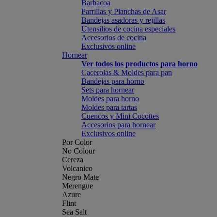
Barbacoa
Parrillas y Planchas de Asar
Bandejas asadoras y rejillas
Utensilios de cocina especiales
Accesorios de cocina
Exclusivos online
Hornear
Ver todos los productos para horno
Cacerolas & Moldes para pan
Bandejas para horno
Sets para hornear
Moldes para horno
Moldes para tartas
Cuencos y Mini Cocottes
Accesorios para hornear
Exclusivos online
Por Color
No Colour
Cereza
Volcanico
Negro Mate
Merengue
Azure
Flint
Sea Salt