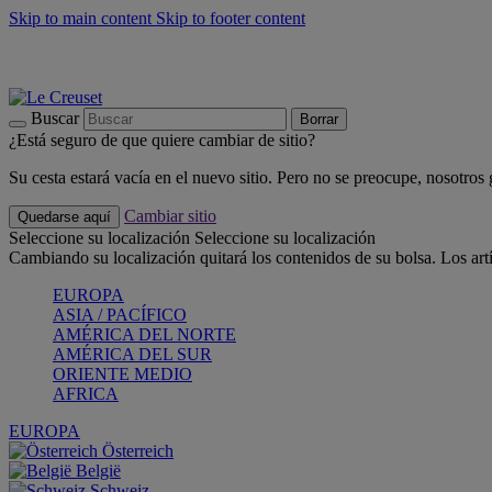
Skip to main content
Skip to footer content
📣 Últimas unidades: ahorra hasta un -40%
COMPRAR
Barbacoas, pícnics, crea tu verano con Le Creuset
COMPRAR
Descubre el color del verano: Bleu Riviera
COMPRAR
Buscar
Borrar
¿Está seguro de que quiere cambiar de sitio?
Su cesta estará vacía en el nuevo sitio. Pero no se preocupe, nosotros
Cambiar sitio
Quedarse aquí
Seleccione su localización
Seleccione su localización
Cambiando su localización quitará los contenidos de su bolsa. Los art
EUROPA
ASIA / PACÍFICO
AMÉRICA DEL NORTE
AMÉRICA DEL SUR
ORIENTE MEDIO
AFRICA
EUROPA
Österreich
België
Schweiz