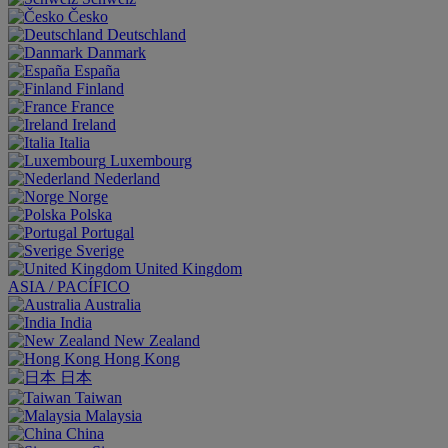
Česko
Deutschland
Danmark
España
Finland
France
Ireland
Italia
Luxembourg
Nederland
Norge
Polska
Portugal
Sverige
United Kingdom
ASIA / PACÍFICO
Australia
India
New Zealand
Hong Kong
日本
Taiwan
Malaysia
China