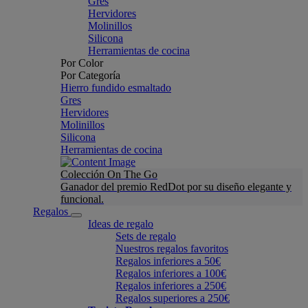
Gres
Hervidores
Molinillos
Silicona
Herramientas de cocina
Por Color
Por Categoría
Hierro fundido esmaltado
Gres
Hervidores
Molinillos
Silicona
Herramientas de cocina
Colección On The Go
Ganador del premio RedDot por su diseño elegante y
funcional.
Regalos
Ideas de regalo
Sets de regalo
Nuestros regalos favoritos
Regalos inferiores a 50€
Regalos inferiores a 100€
Regalos inferiores a 250€
Regalos superiores a 250€