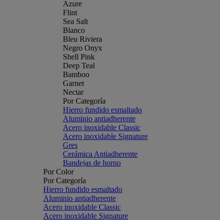
Azure
Flint
Sea Salt
Blanco
Bleu Riviera
Negro Onyx
Shell Pink
Deep Teal
Bamboo
Garnet
Nectar
Por Categoría
Hierro fundido esmaltado
Aluminio antiadherente
Acero inoxidable Classic
Acero inoxidable Signature
Gres
Cerámica Antiadherente
Bandejas de horno
Por Color
Por Categoría
Hierro fundido esmaltado
Aluminio antiadherente
Acero inoxidable Classic
Acero inoxidable Signature