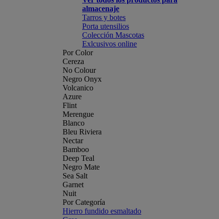
almacenaje
Tarros y botes
Porta utensilios
Colección Mascotas
Exlcusivos online
Por Color
Cereza
No Colour
Negro Onyx
Volcanico
Azure
Flint
Merengue
Blanco
Bleu Riviera
Nectar
Bamboo
Deep Teal
Negro Mate
Sea Salt
Garnet
Nuit
Por Categoría
Hierro fundido esmaltado