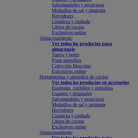
Salvamanteles y posavasos
Molinillos de sal y pimienta
Hervidores
Limpieza y cuidado
Libros de cocina
Exclusivos online
Almacenamiento
Ver todos los productos para
almacenaje
Tarros y botes
Porta utensilios
Colección Mascotas
Exlcusivos online
Herramientas y utensilios de cocina
Ver todos los productos en accesorios
Espátulas, cuchillos y utensilios
Guantes y delantales
Salvamanteles y posavasos
Molinillos de sal y pimienta
Hervidores
Limpieza y cuidado
Libros de cocina
Exclusivos online
Almacenamiento
Ver todos los productos para