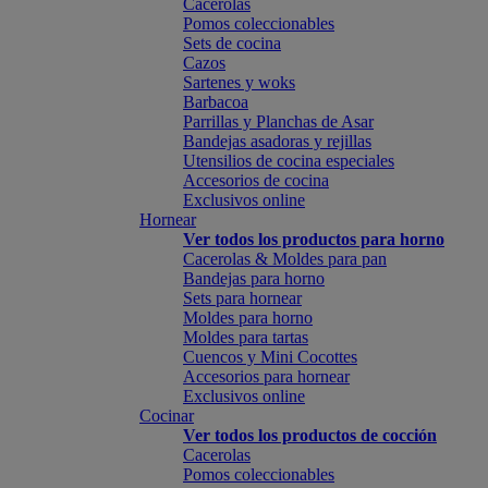
Cacerolas
Pomos coleccionables
Sets de cocina
Cazos
Sartenes y woks
Barbacoa
Parrillas y Planchas de Asar
Bandejas asadoras y rejillas
Utensilios de cocina especiales
Accesorios de cocina
Exclusivos online
Hornear
Ver todos los productos para horno
Cacerolas & Moldes para pan
Bandejas para horno
Sets para hornear
Moldes para horno
Moldes para tartas
Cuencos y Mini Cocottes
Accesorios para hornear
Exclusivos online
Cocinar
Ver todos los productos de cocción
Cacerolas
Pomos coleccionables