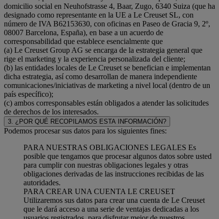
domicilio social en Neuhofstrasse 4, Baar, Zugo, 6340 Suiza (que ha
designado como representante en la UE a Le Creuset SL, con
número de IVA B62153630, con oficinas en Paseo de Gracia 9, 2º,
08007 Barcelona, España), en base a un acuerdo de
corresponsabilidad que establece esencialmente que
(a) Le Creuset Group AG se encarga de la estrategia general que
rige el marketing y la experiencia personalizada del cliente;
(b) las entidades locales de Le Creuset se benefician e implementan
dicha estrategia, así como desarrollan de manera independiente
comunicaciones/iniciativas de marketing a nivel local (dentro de un
país específico);
(c) ambos corresponsables están obligados a atender las solicitudes
de derechos de los interesados.
3. ¿POR QUÉ RECOPILAMOS ESTA INFORMACIÓN?
Podemos procesar sus datos para los siguientes fines:
PARA NUESTRAS OBLIGACIONES LEGALES Es
posible que tengamos que procesar algunos datos sobre usted
para cumplir con nuestras obligaciones legales y otras
obligaciones derivadas de las instrucciones recibidas de las
autoridades.
PARA CREAR UNA CUENTA LE CREUSET
Utilizaremos sus datos para crear una cuenta de Le Creuset
que le dará acceso a una serie de ventajas dedicadas a los
usuarios registrados, para disfrutar mejor de nuestros