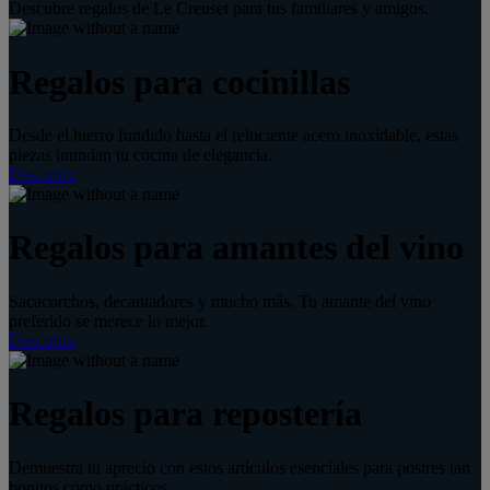
Descubre regalos de Le Creuset para tus familiares y amigos.
Regalos para cocinillas
Desde el hierro fundido hasta el reluciente acero inoxidable, estas
piezas inundan tu cocina de elegancia.
Descubrir
Regalos para amantes del vino
Sacacorchos, decantadores y mucho más. Tu amante del vino
preferido se merece lo mejor.
Descubrir
Regalos para repostería
Demuestra tu aprecio con estos artículos esenciales para postres tan
bonitos como prácticos.