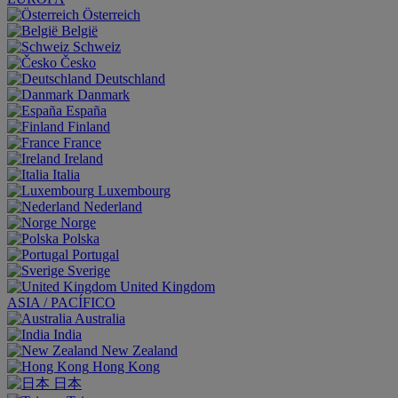
Österreich
België
Schweiz
Česko
Deutschland
Danmark
España
Finland
France
Ireland
Italia
Luxembourg
Nederland
Norge
Polska
Portugal
Sverige
United Kingdom
ASIA / PACÍFICO
Australia
India
New Zealand
Hong Kong
日本