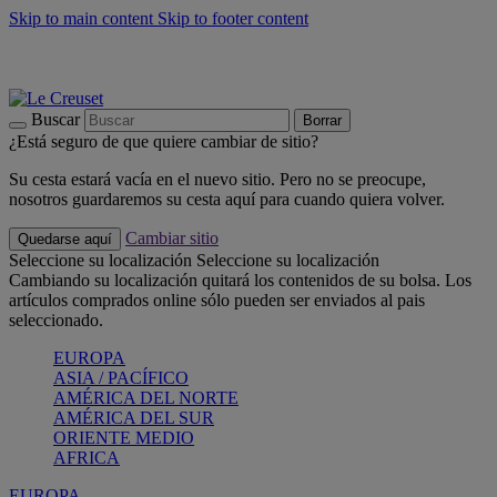
Skip to main content
Skip to footer content
📣 Últimas unidades: ahorra hasta un -40%
COMPRAR
Barbacoas, pícnics, crea tu verano con Le Creuset
COMPRAR
Descubre el color del verano: Bleu Riviera
COMPRAR
Buscar
Borrar
¿Está seguro de que quiere cambiar de sitio?
Su cesta estará vacía en el nuevo sitio. Pero no se preocupe,
nosotros guardaremos su cesta aquí para cuando quiera volver.
Cambiar sitio
Quedarse aquí
Seleccione su localización
Seleccione su localización
Cambiando su localización quitará los contenidos de su bolsa. Los
artículos comprados online sólo pueden ser enviados al pais
seleccionado.
EUROPA
ASIA / PACÍFICO
AMÉRICA DEL NORTE
AMÉRICA DEL SUR
ORIENTE MEDIO
AFRICA
EUROPA