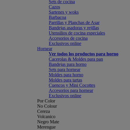
Sets de cocina
Cazos
Sartenes y woks
Barbacoa
Parrillas y Planchas de Asar
Bandejas asadoras y rejillas
Utensilios de cocina especiales
Accesorios de cocina
Exclusivos online
Hornear
Ver todos los productos para horno
Cacerolas & Moldes para pan
Bandejas para horno
Sets para hornear
Moldes para horno
Moldes para tartas
Cuencos y Mini Cocottes
Accesorios para hornear
Exclusivos online
Por Color
No Colour
Cereza
Volcanico
Negro Mate
Merengue