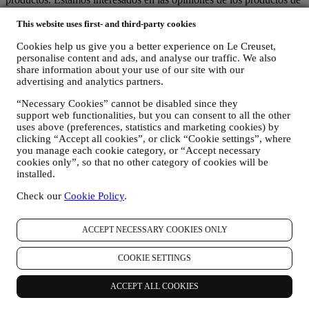
nuestros clientes (si desean proporcionar dicha información) para
This website uses first- and third-party cookies
mejorar constantemente nuestros productos y servicios. Al final del
proceso de compra, también podemos invitarle a escribir su opinión
Cookies help us give you a better experience on Le Creuset,
del producto. La opinión no es obligatoria, y usted es libre de
personalise content and ads, and analyse our traffic. We also
enviarla o no.
share information about your use of our site with our
advertising and analytics partners.
REORIENTACIÓN / ADAPTACIÓN DE NUESTRAS
OFERTAS Y MEJORA DE LA EXPERIENCIA DEL
“Necessary Cookies” cannot be disabled since they
CLIENTE Nos gustaría utilizar sus datos para adaptar
support web functionalities, but you can consent to all the other
nuestros servicios y ofertas a sus necesidades y preferencias
uses above (preferences, statistics and marketing cookies) by
para proporcionarle una experiencia de cliente personalizada
clicking “Accept all cookies”, or click “Cookie settings”, where
de Le Creuset. Lo haremos analizando sus hábitos o intereses,
you manage each cookie category, or “Accept necessary
por ejemplo, en relación con los productos más vistos, su
cookies only”, so that no other category of cookies will be
interacción con nosotros en las redes sociales, qué páginas de
installed.
nuestro sitio web visita, qué contenido de nuestras ofertas lee
Check our
Cookie Policy
.
usted. Lo hacemos principalmente a través de cookies y
tecnologías similares (incluidos los píxeles de seguimiento en
los correos electrónicos), también en combinación con sus
ACCEPT NECESSARY COOKIES ONLY
datos y preferencias recogidos una vez que se suscribe a
nuestras comunicaciones de marketing personalizadas.
COOKIE SETTINGS
Utilizaremos esta información para gestionar nuestra
publicidad en otros sitios, conceder acceso a contenidos
específicos, adaptar los contenidos o las ofertas que ve en el
ACCEPT ALL COOKIES
Sitio web o, si ha dado su consentimiento para suscribirse a
nuestras comunicaciones de marketing, para enviarle