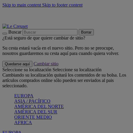
Skip to main content
Skip to footer content
📣 Últimas unidades: ahorra hasta un -40%
COMPRAR
Barbacoas, pícnics, crea tu verano con Le Creuset
COMPRAR
Descubre el color del verano: Bleu Riviera
COMPRAR
Buscar
Borrar
¿Está seguro de que quiere cambiar de sitio?
Su cesta estará vacía en el nuevo sitio. Pero no se preocupe,
nosotros guardaremos su cesta aquí para cuando quiera volver.
Cambiar sitio
Quedarse aquí
Seleccione su localización
Seleccione su localización
Cambiando su localización quitará los contenidos de su bolsa. Los
artículos comprados online sólo pueden ser enviados al pais
seleccionado.
EUROPA
ASIA / PACÍFICO
AMÉRICA DEL NORTE
AMÉRICA DEL SUR
ORIENTE MEDIO
AFRICA
EUROPA