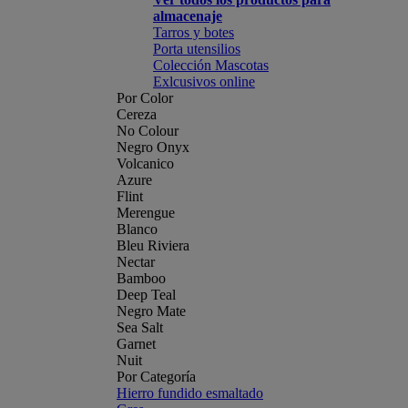
almacenaje
Tarros y botes
Porta utensilios
Colección Mascotas
Exlcusivos online
Por Color
Cereza
No Colour
Negro Onyx
Volcanico
Azure
Flint
Merengue
Blanco
Bleu Riviera
Nectar
Bamboo
Deep Teal
Negro Mate
Sea Salt
Garnet
Nuit
Por Categoría
Hierro fundido esmaltado