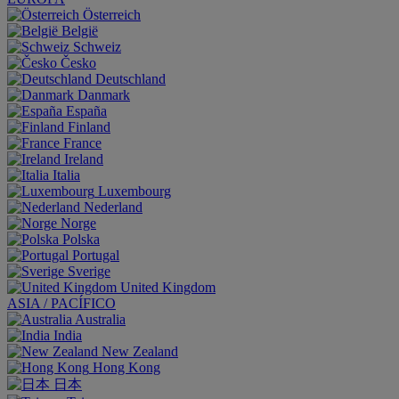
Österreich
België
Schweiz
Česko
Deutschland
Danmark
España
Finland
France
Ireland
Italia
Luxembourg
Nederland
Norge
Polska
Portugal
Sverige
United Kingdom
ASIA / PACÍFICO
Australia
India
New Zealand
Hong Kong
日本