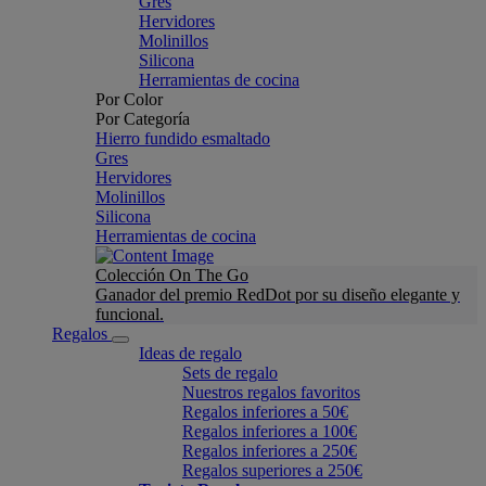
Gres
Hervidores
Molinillos
Silicona
Herramientas de cocina
Por Color
Por Categoría
Hierro fundido esmaltado
Gres
Hervidores
Molinillos
Silicona
Herramientas de cocina
Colección On The Go
Ganador del premio RedDot por su diseño elegante y
funcional.
Regalos
Ideas de regalo
Sets de regalo
Nuestros regalos favoritos
Regalos inferiores a 50€
Regalos inferiores a 100€
Regalos inferiores a 250€
Regalos superiores a 250€