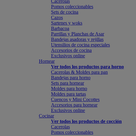
Cacerolas
Pomos coleccionables
Sets de cocina
Cazos
Sartenes y woks
Barbacoa
Parrillas y Planchas de Asar
Bandejas asadoras y rejillas
Utensilios de cocina especiales
Accesorios de cocina
Exclusivos online
Hornear
Ver todos los productos para horno
Cacerolas & Moldes para pan
Bandejas para horno
Sets para hornear
Moldes para horno
Moldes para tartas
Cuencos y Mini Cocottes
Accesorios para hornear
Exclusivos online
Cocinar
Ver todos los productos de cocción
Cacerolas
Pomos coleccionables