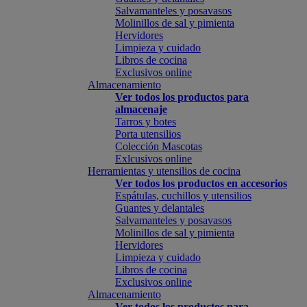
Salvamanteles y posavasos
Molinillos de sal y pimienta
Hervidores
Limpieza y cuidado
Libros de cocina
Exclusivos online
Almacenamiento
Ver todos los productos para
almacenaje
Tarros y botes
Porta utensilios
Colección Mascotas
Exlcusivos online
Herramientas y utensilios de cocina
Ver todos los productos en accesorios
Espátulas, cuchillos y utensilios
Guantes y delantales
Salvamanteles y posavasos
Molinillos de sal y pimienta
Hervidores
Limpieza y cuidado
Libros de cocina
Exclusivos online
Almacenamiento
Ver todos los productos para