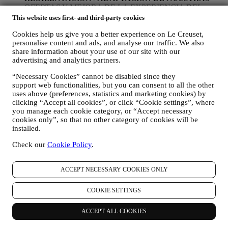
OFERTAS Y MEJORA DE LA EXPERIENCIA DEL
CLIENTE Nos gustaría utilizar sus datos para adaptar
This website uses first- and third-party cookies
nuestros servicios y ofertas a sus necesidades y preferencias
Cookies help us give you a better experience on Le Creuset,
para proporcionarle una experiencia de cliente personalizada
personalise content and ads, and analyse our traffic. We also
de Le Creuset. Lo haremos analizando sus hábitos o intereses,
share information about your use of our site with our
por ejemplo, en relación con los productos más vistos, su
advertising and analytics partners.
interacción con nosotros en las redes sociales, qué páginas de
nuestro sitio web visita, qué contenido de nuestras ofertas lee
“Necessary Cookies” cannot be disabled since they
usted. Lo hacemos principalmente a través de cookies y
support web functionalities, but you can consent to all the other
tecnologías similares (incluidos los píxeles de seguimiento en
uses above (preferences, statistics and marketing cookies) by
los correos electrónicos), también en combinación con sus
clicking “Accept all cookies”, or click “Cookie settings”, where
datos y preferencias recogidos una vez que se suscribe a
you manage each cookie category, or “Accept necessary
nuestras comunicaciones de marketing personalizadas.
cookies only”, so that no other category of cookies will be
Utilizaremos esta información para gestionar nuestra
installed.
publicidad en otros sitios, conceder acceso a contenidos
Check our
Cookie Policy
.
específicos, adaptar los contenidos o las ofertas que ve en el
Sitio web o, si ha dado su consentimiento para suscribirse a
nuestras comunicaciones de marketing, para enviarle
ACCEPT NECESSARY COOKIES ONLY
comunicaciones/mensajes relevantes que creemos que le
pueden gustar. No será utilizada para otros efectos. El uso de
cookies está sujeto a su consentimiento. Si no desea que esta
COOKIE SETTINGS
información se utilice para enviarle anuncios, contenidos o
comunicaciones basados en intereses, puede limitar el uso de
ACCEPT ALL COOKIES
la información sobre sus acciones en línea mediante la gestión
de su configuración de cookies (sin embargo, recuerde que