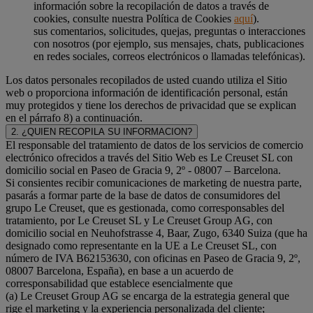
información sobre la recopilación de datos a través de
cookies, consulte nuestra Política de Cookies
aquí
).
sus comentarios, solicitudes, quejas, preguntas o interacciones
con nosotros (por ejemplo, sus mensajes, chats, publicaciones
en redes sociales, correos electrónicos o llamadas telefónicas).
Los datos personales recopilados de usted cuando utiliza el Sitio
web o proporciona información de identificación personal, están
muy protegidos y tiene los derechos de privacidad que se explican
en el párrafo 8) a continuación.
2. ¿QUIEN RECOPILA SU INFORMACION?
El responsable del tratamiento de datos de los servicios de comercio
electrónico ofrecidos a través del Sitio Web es Le Creuset SL con
domicilio social en Paseo de Gracia 9, 2º - 08007 – Barcelona.
Si consientes recibir comunicaciones de marketing de nuestra parte,
pasarás a formar parte de la base de datos de consumidores del
grupo Le Creuset, que es gestionada, como corresponsables del
tratamiento, por Le Creuset SL y Le Creuset Group AG, con
domicilio social en Neuhofstrasse 4, Baar, Zugo, 6340 Suiza (que ha
designado como representante en la UE a Le Creuset SL, con
número de IVA B62153630, con oficinas en Paseo de Gracia 9, 2º,
08007 Barcelona, España), en base a un acuerdo de
corresponsabilidad que establece esencialmente que
(a) Le Creuset Group AG se encarga de la estrategia general que
rige el marketing y la experiencia personalizada del cliente;