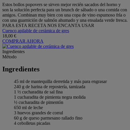
Estos bollos popovers se sirven mejor recién sacados del horno y
son la solución perfecta para un brunch de sábado o una comida con
amigos. Combinan muy bien con una copa de vino espumoso fría o
con una guarnición de salmón ahumado y una ensalada verde fresca.
PARA ESTA RECETA NOS ENCANTA USAR
Cuenco apilable de cerámica de gres
18,00 €
COMPRAR AHORA
Ingredientes
Método
Ingredientes
45 ml de mantequilla derretida y más para engrasar
240 g de harina de repostería, tamizada
1 ½ cucharadita de sal fina
1 cucharadita de pimienta negra molida
½ cucharadita de pimentón
650 ml de leche
3 huevos grandes de corral
60 g de queso parmesano rallado fino
4 cebolletas picadas