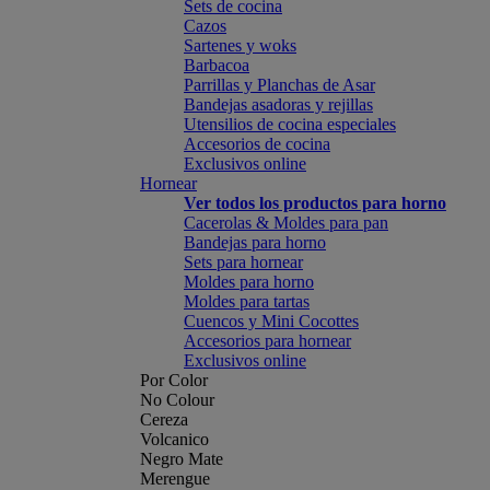
Sets de cocina
Cazos
Sartenes y woks
Barbacoa
Parrillas y Planchas de Asar
Bandejas asadoras y rejillas
Utensilios de cocina especiales
Accesorios de cocina
Exclusivos online
Hornear
Ver todos los productos para horno
Cacerolas & Moldes para pan
Bandejas para horno
Sets para hornear
Moldes para horno
Moldes para tartas
Cuencos y Mini Cocottes
Accesorios para hornear
Exclusivos online
Por Color
No Colour
Cereza
Volcanico
Negro Mate
Merengue