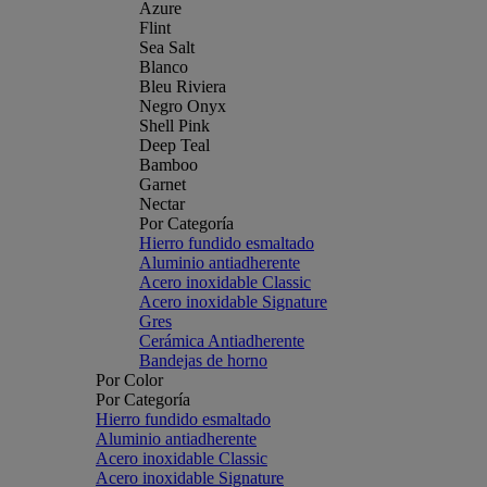
Azure
Flint
Sea Salt
Blanco
Bleu Riviera
Negro Onyx
Shell Pink
Deep Teal
Bamboo
Garnet
Nectar
Por Categoría
Hierro fundido esmaltado
Aluminio antiadherente
Acero inoxidable Classic
Acero inoxidable Signature
Gres
Cerámica Antiadherente
Bandejas de horno
Por Color
Por Categoría
Hierro fundido esmaltado
Aluminio antiadherente
Acero inoxidable Classic
Acero inoxidable Signature