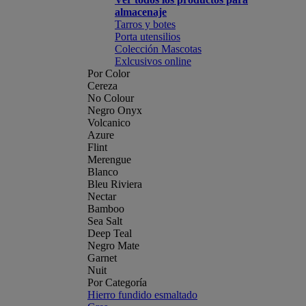
almacenaje
Tarros y botes
Porta utensilios
Colección Mascotas
Exlcusivos online
Por Color
Cereza
No Colour
Negro Onyx
Volcanico
Azure
Flint
Merengue
Blanco
Bleu Riviera
Nectar
Bamboo
Sea Salt
Deep Teal
Negro Mate
Garnet
Nuit
Por Categoría
Hierro fundido esmaltado