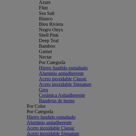
Azure
Flint
Sea Salt
Blanco
Bleu Riviera
Negro Onyx
Shell Pink
Deep Teal
Bamboo
Garnet
Nectar
Por Categoría
Hierro fundido esmaltado
Aluminio antiadherente
Acero inoxidable Classic
Acero inoxidable Signature
Gres
Cerámica Antiadherente
Bandejas de horno
Por Color
Por Categoría
Hierro fundido esmaltado
Aluminio antiadherente
Acero inoxidable Classic
Acero inoxidable Signature