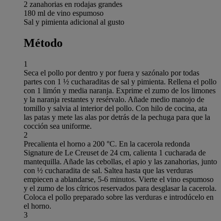
2 zanahorias en rodajas grandes
180 ml de vino espumoso
Sal y pimienta adicional al gusto
Método
1
Seca el pollo por dentro y por fuera y sazónalo por todas
partes con 1 ½ cucharaditas de sal y pimienta. Rellena el pollo
con 1 limón y media naranja. Exprime el zumo de los limones
y la naranja restantes y resérvalo. Añade medio manojo de
tomillo y salvia al interior del pollo. Con hilo de cocina, ata
las patas y mete las alas por detrás de la pechuga para que la
cocción sea uniforme.
2
Precalienta el horno a 200 °C. En la cacerola redonda
Signature de Le Creuset de 24 cm, calienta 1 cucharada de
mantequilla. Añade las cebollas, el apio y las zanahorias, junto
con ½ cucharadita de sal. Saltea hasta que las verduras
empiecen a ablandarse, 5-6 minutos. Vierte el vino espumoso
y el zumo de los cítricos reservados para desglasar la cacerola.
Coloca el pollo preparado sobre las verduras e introdúcelo en
el horno.
3