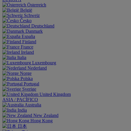
Österreich
België
Schweiz
Česko
Deutschland
Danmark
España
Finland
France
Ireland
Italia
Luxembourg
Nederland
Norge
Polska
Portugal
Sverige
United Kingdom
ASIA / PACÍFICO
Australia
India
New Zealand
Hong Kong
日本