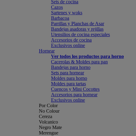
Sets de cocina
Cazos
Sartenes y woks
Barbacoa
Parrillas y Planchas de Asar
Bandejas asadoras y rejillas
Utensilios de cocina especiales
Accesorios de cocina
Exclusivos online
Hornear
Ver todos los productos para horno
Cacerolas & Moldes para pan
Bandejas para horno
Sets para hornear
Moldes para horno
Moldes para tartas
Cuencos y Mini Cocottes
Accesorios para hornear
Exclusivos online
Por Color
No Colour
Cereza
Volcanico
Negro Mate
Merengue