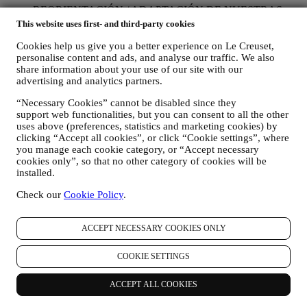
REORIENTACIÓN / ADAPTACIÓN DE NUESTRAS
OFERTAS Y MEJORA DE LA EXPERIENCIA DEL
This website uses first- and third-party cookies
CLIENTE Nos gustaría utilizar sus datos para adaptar
Cookies help us give you a better experience on Le Creuset,
nuestros servicios y ofertas a sus necesidades y preferencias
personalise content and ads, and analyse our traffic. We also
para proporcionarle una experiencia de cliente personalizada
share information about your use of our site with our
de Le Creuset. Lo haremos analizando sus hábitos o intereses,
advertising and analytics partners.
por ejemplo, en relación con los productos más vistos, su
interacción con nosotros en las redes sociales, qué páginas de
“Necessary Cookies” cannot be disabled since they
nuestro sitio web visita, qué contenido de nuestras ofertas lee
support web functionalities, but you can consent to all the other
usted. Lo hacemos principalmente a través de cookies y
uses above (preferences, statistics and marketing cookies) by
tecnologías similares (incluidos los píxeles de seguimiento en
clicking “Accept all cookies”, or click “Cookie settings”, where
los correos electrónicos), también en combinación con sus
you manage each cookie category, or “Accept necessary
datos y preferencias recogidos una vez que se suscribe a
cookies only”, so that no other category of cookies will be
nuestras comunicaciones de marketing personalizadas.
installed.
Utilizaremos esta información para gestionar nuestra
publicidad en otros sitios, conceder acceso a contenidos
Check our
Cookie Policy
.
específicos, adaptar los contenidos o las ofertas que ve en el
Sitio web o, si ha dado su consentimiento para suscribirse a
ACCEPT NECESSARY COOKIES ONLY
nuestras comunicaciones de marketing, para enviarle
comunicaciones/mensajes relevantes que creemos que le
pueden gustar. No será utilizada para otros efectos. El uso de
COOKIE SETTINGS
cookies está sujeto a su consentimiento. Si no desea que esta
información se utilice para enviarle anuncios, contenidos o
ACCEPT ALL COOKIES
comunicaciones basados en intereses, puede limitar el uso de
la información sobre sus acciones en línea mediante la gestión