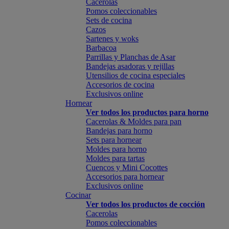
Cacerolas
Pomos coleccionables
Sets de cocina
Cazos
Sartenes y woks
Barbacoa
Parrillas y Planchas de Asar
Bandejas asadoras y rejillas
Utensilios de cocina especiales
Accesorios de cocina
Exclusivos online
Hornear
Ver todos los productos para horno
Cacerolas & Moldes para pan
Bandejas para horno
Sets para hornear
Moldes para horno
Moldes para tartas
Cuencos y Mini Cocottes
Accesorios para hornear
Exclusivos online
Cocinar
Ver todos los productos de cocción
Cacerolas
Pomos coleccionables