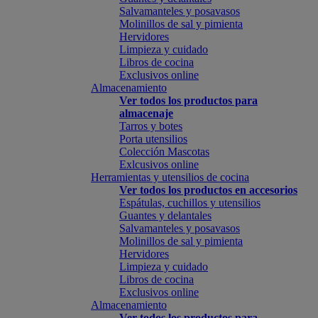
Salvamanteles y posavasos
Molinillos de sal y pimienta
Hervidores
Limpieza y cuidado
Libros de cocina
Exclusivos online
Almacenamiento
Ver todos los productos para
almacenaje
Tarros y botes
Porta utensilios
Colección Mascotas
Exlcusivos online
Herramientas y utensilios de cocina
Ver todos los productos en accesorios
Espátulas, cuchillos y utensilios
Guantes y delantales
Salvamanteles y posavasos
Molinillos de sal y pimienta
Hervidores
Limpieza y cuidado
Libros de cocina
Exclusivos online
Almacenamiento
Ver todos los productos para