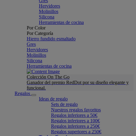
Gres
Hervidores
Molinillos
Silicona
Herramientas de cocina
Por Color
Por Categoría
Hierro fundido esmaltado
Gres
Hervidores
Molinillos
Silicona
Herramientas de cocina
Colección On The Go
Ganador del premio RedDot por su diseño elegante y
funcional.
Regalos
Ideas de regalo
Sets de regalo
Nuestros regalos favoritos
Regalos inferiores a 50€
Regalos inferiores a 100€
Regalos inferiores a 250€
Regalos superiores a 250€