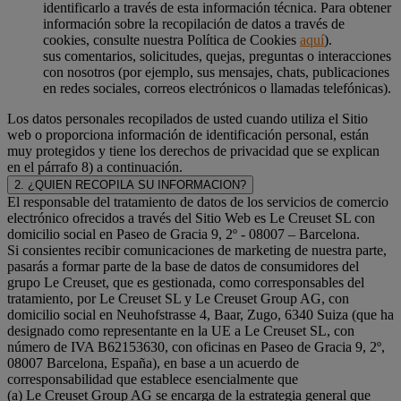
identificarlo a través de esta información técnica. Para obtener
información sobre la recopilación de datos a través de
cookies, consulte nuestra Política de Cookies
aquí
).
sus comentarios, solicitudes, quejas, preguntas o interacciones
con nosotros (por ejemplo, sus mensajes, chats, publicaciones
en redes sociales, correos electrónicos o llamadas telefónicas).
Los datos personales recopilados de usted cuando utiliza el Sitio
web o proporciona información de identificación personal, están
muy protegidos y tiene los derechos de privacidad que se explican
en el párrafo 8) a continuación.
2. ¿QUIEN RECOPILA SU INFORMACION?
El responsable del tratamiento de datos de los servicios de comercio
electrónico ofrecidos a través del Sitio Web es Le Creuset SL con
domicilio social en Paseo de Gracia 9, 2º - 08007 – Barcelona.
Si consientes recibir comunicaciones de marketing de nuestra parte,
pasarás a formar parte de la base de datos de consumidores del
grupo Le Creuset, que es gestionada, como corresponsables del
tratamiento, por Le Creuset SL y Le Creuset Group AG, con
domicilio social en Neuhofstrasse 4, Baar, Zugo, 6340 Suiza (que ha
designado como representante en la UE a Le Creuset SL, con
número de IVA B62153630, con oficinas en Paseo de Gracia 9, 2º,
08007 Barcelona, España), en base a un acuerdo de
corresponsabilidad que establece esencialmente que
(a) Le Creuset Group AG se encarga de la estrategia general que