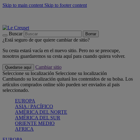
Skip to main content
Skip to footer content
📣 Últimas unidades: ahorra hasta un -40%
COMPRAR
Barbacoas, pícnics, crea tu verano con Le Creuset
COMPRAR
Descubre el color del verano: Bleu Riviera
COMPRAR
Buscar
Borrar
¿Está seguro de que quiere cambiar de sitio?
Su cesta estará vacía en el nuevo sitio. Pero no se preocupe,
nosotros guardaremos su cesta aquí para cuando quiera volver.
Cambiar sitio
Quedarse aquí
Seleccione su localización
Seleccione su localización
Cambiando su localización quitará los contenidos de su bolsa. Los
artículos comprados online sólo pueden ser enviados al pais
seleccionado.
EUROPA
ASIA / PACÍFICO
AMÉRICA DEL NORTE
AMÉRICA DEL SUR
ORIENTE MEDIO
AFRICA
EUROPA