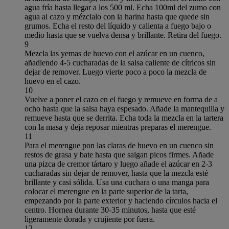
agua fría hasta llegar a los 500 ml. Echa 100ml del zumo con
agua al cazo y mézclalo con la harina hasta que quede sin
grumos. Echa el resto del líquido y calienta a fuego bajo o
medio hasta que se vuelva densa y brillante. Retira del fuego.
9
Mezcla las yemas de huevo con el azúcar en un cuenco,
añadiendo 4-5 cucharadas de la salsa caliente de cítricos sin
dejar de remover. Luego vierte poco a poco la mezcla de
huevo en el cazo.
10
Vuelve a poner el cazo en el fuego y remueve en forma de a
ocho hasta que la salsa haya espesado. Añade la mantequilla y
remueve hasta que se derrita. Echa toda la mezcla en la tartera
con la masa y deja reposar mientras preparas el merengue.
11
Para el merengue pon las claras de huevo en un cuenco sin
restos de grasa y bate hasta que salgan picos firmes. Añade
una pizca de cremor tártaro y luego añade el azúcar en 2-3
cucharadas sin dejar de remover, hasta que la mezcla esté
brillante y casi sólida. Usa una cuchara o una manga para
colocar el merengue en la parte superior de la tarta,
empezando por la parte exterior y haciendo círculos hacia el
centro. Hornea durante 30-35 minutos, hasta que esté
ligeramente dorada y crujiente por fuera.
12