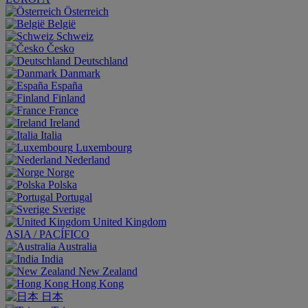
Österreich
België
Schweiz
Česko
Deutschland
Danmark
España
Finland
France
Ireland
Italia
Luxembourg
Nederland
Norge
Polska
Portugal
Sverige
United Kingdom
ASIA / PACÍFICO
Australia
India
New Zealand
Hong Kong
日本