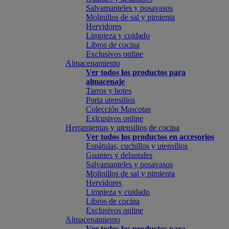
Salvamanteles y posavasos
Molinillos de sal y pimienta
Hervidores
Limpieza y cuidado
Libros de cocina
Exclusivos online
Almacenamiento
Ver todos los productos para
almacenaje
Tarros y botes
Porta utensilios
Colección Mascotas
Exlcusivos online
Herramientas y utensilios de cocina
Ver todos los productos en accesorios
Espátulas, cuchillos y utensilios
Guantes y delantales
Salvamanteles y posavasos
Molinillos de sal y pimienta
Hervidores
Limpieza y cuidado
Libros de cocina
Exclusivos online
Almacenamiento
Ver todos los productos para