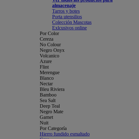
almacenaje
Tarros y botes
Porta utensilios
Colección Mascotas
Exlcusivos online
Por Color
Cereza
No Colour
Negro Onyx
Volcanico
Azure
Flint
Merengue
Blanco
Nectar
Bleu Riviera
Bamboo
Sea Salt
Deep Teal
Negro Mate
Garnet
Nuit
Por Categoría
Hierro fundido esmaltado