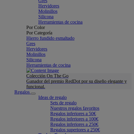
Gres
Hervidores
Molinillos
Silicona
Herramientas de cocina
Por Color
Por Categoría
Hierro fundido esmaltado
Gres
Hervidores
Molinillos
Silicona
Herramientas de cocina
Colección On The Go
Ganador del premio RedDot por su diseño elegante y
funcional.
Regalos
Ideas de regalo
Sets de regalo
Nuestros regalos favoritos
Regalos inferiores a 50€
Regalos inferiores a 100€
Regalos inferiores a 250€
Regalos superiores a 250€