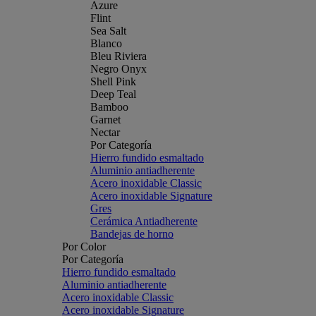
Azure
Flint
Sea Salt
Blanco
Bleu Riviera
Negro Onyx
Shell Pink
Deep Teal
Bamboo
Garnet
Nectar
Por Categoría
Hierro fundido esmaltado
Aluminio antiadherente
Acero inoxidable Classic
Acero inoxidable Signature
Gres
Cerámica Antiadherente
Bandejas de horno
Por Color
Por Categoría
Hierro fundido esmaltado
Aluminio antiadherente
Acero inoxidable Classic
Acero inoxidable Signature