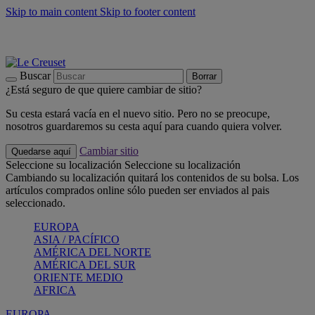
Skip to main content
Skip to footer content
📣 Últimas unidades: ahorra hasta un -40%
COMPRAR
Barbacoas, pícnics, crea tu verano con Le Creuset
COMPRAR
Descubre el color del verano: Bleu Riviera
COMPRAR
Buscar
Borrar
¿Está seguro de que quiere cambiar de sitio?
Su cesta estará vacía en el nuevo sitio. Pero no se preocupe,
nosotros guardaremos su cesta aquí para cuando quiera volver.
Cambiar sitio
Quedarse aquí
Seleccione su localización
Seleccione su localización
Cambiando su localización quitará los contenidos de su bolsa. Los
artículos comprados online sólo pueden ser enviados al pais
seleccionado.
EUROPA
ASIA / PACÍFICO
AMÉRICA DEL NORTE
AMÉRICA DEL SUR
ORIENTE MEDIO
AFRICA
EUROPA