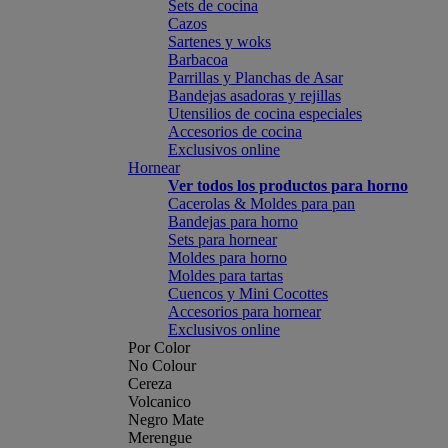
Sets de cocina
Cazos
Sartenes y woks
Barbacoa
Parrillas y Planchas de Asar
Bandejas asadoras y rejillas
Utensilios de cocina especiales
Accesorios de cocina
Exclusivos online
Hornear
Ver todos los productos para horno
Cacerolas & Moldes para pan
Bandejas para horno
Sets para hornear
Moldes para horno
Moldes para tartas
Cuencos y Mini Cocottes
Accesorios para hornear
Exclusivos online
Por Color
No Colour
Cereza
Volcanico
Negro Mate
Merengue