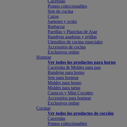
Cacerolas
Pomos coleccionables
Sets de cocina
Cazos
Sartenes y woks
Barbacoa
Parrillas y Planchas de Asar
Bandejas asadoras y rejillas
Utensilios de cocina especiales
Accesorios de cocina
Exclusivos online
Hornear
Ver todos los productos para horno
Cacerolas & Moldes para pan
Bandejas para horno
Sets para hornear
Moldes para horno
Moldes para tartas
Cuencos y Mini Cocottes
Accesorios para hornear
Exclusivos online
Cocinar
Ver todos los productos de cocción
Cacerolas
Pomos coleccionables