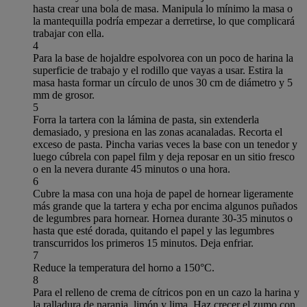
hasta crear una bola de masa. Manipula lo mínimo la masa o
la mantequilla podría empezar a derretirse, lo que complicará
trabajar con ella.
4
Para la base de hojaldre espolvorea con un poco de harina la
superficie de trabajo y el rodillo que vayas a usar. Estira la
masa hasta formar un círculo de unos 30 cm de diámetro y 5
mm de grosor.
5
Forra la tartera con la lámina de pasta, sin extenderla
demasiado, y presiona en las zonas acanaladas. Recorta el
exceso de pasta. Pincha varias veces la base con un tenedor y
luego cúbrela con papel film y deja reposar en un sitio fresco
o en la nevera durante 45 minutos o una hora.
6
Cubre la masa con una hoja de papel de hornear ligeramente
más grande que la tartera y echa por encima algunos puñados
de legumbres para hornear. Hornea durante 30-35 minutos o
hasta que esté dorada, quitando el papel y las legumbres
transcurridos los primeros 15 minutos. Deja enfriar.
7
Reduce la temperatura del horno a 150°C.
8
Para el relleno de crema de cítricos pon en un cazo la harina y
la ralladura de naranja, limón y lima. Haz crecer el zumo con