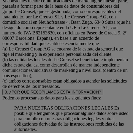
Si consientes recibir comunicaciones de marketing de nuestra parte,
pasarás a formar parte de la base de datos de consumidores del
grupo Le Creuset, que es gestionada, como corresponsables del
tratamiento, por Le Creuset SL y Le Creuset Group AG, con
domicilio social en Neuhofstrasse 4, Baar, Zugo, 6340 Suiza (que ha
designado como representante en la UE a Le Creuset SL, con
número de IVA B62153630, con oficinas en Paseo de Gracia 9, 2º,
08007 Barcelona, España), en base a un acuerdo de
corresponsabilidad que establece esencialmente que
(a) Le Creuset Group AG se encarga de la estrategia general que
rige el marketing y la experiencia personalizada del cliente;
(b) las entidades locales de Le Creuset se benefician e implementan
dicha estrategia, así como desarrollan de manera independiente
comunicaciones/iniciativas de marketing a nivel local (dentro de un
país específico);
(c) ambos corresponsables están obligados a atender las solicitudes
de derechos de los interesados.
3. ¿POR QUÉ RECOPILAMOS ESTA INFORMACIÓN?
Podemos procesar sus datos para los siguientes fines:
PARA NUESTRAS OBLIGACIONES LEGALES Es
posible que tengamos que procesar algunos datos sobre usted
para cumplir con nuestras obligaciones legales y otras
obligaciones derivadas de las instrucciones recibidas de las
autoridades.