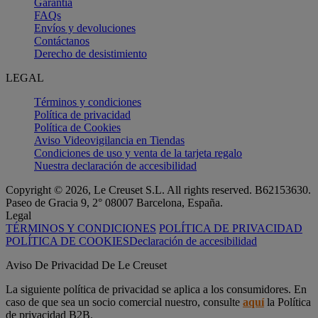
Garantía
FAQs
Envíos y devoluciones
Contáctanos
Derecho de desistimiento
LEGAL
Términos y condiciones
Política de privacidad
Política de Cookies
Aviso Videovigilancia en Tiendas
Condiciones de uso y venta de la tarjeta regalo
Nuestra declaración de accesibilidad
Copyright © 2026, Le Creuset S.L. All rights reserved. B62153630.
Paseo de Gracia 9, 2° 08007 Barcelona, España.
Legal
TÉRMINOS Y CONDICIONES
POLÍTICA DE PRIVACIDAD
POLÍTICA DE COOKIES
Declaración de accesibilidad
Aviso De Privacidad De Le Creuset
La siguiente política de privacidad se aplica a los consumidores. En
caso de que sea un socio comercial nuestro, consulte
aquí
la Política
de privacidad B2B.