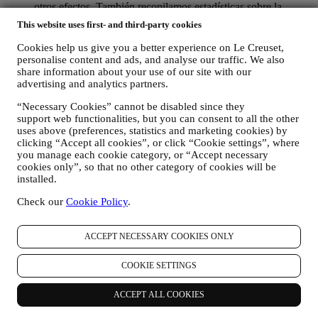
otros efectos. También recopilamos estadísticas sobre la
apertura de correo electrónico y clics utilizando tecnologías
This website uses first- and third-party cookies
estándar de la industria (incluidos los píxeles de seguimiento
en los correos electrónicos) para ayudarnos a monitorizar
Cookies help us give you a better experience on Le Creuset,
nuestros boletines informativos. Este procesamiento se basa
personalise content and ads, and analyse our traffic. We also
en su consentimiento para recibir comunicaciones de
share information about your use of our site with our
marketing personalizadas de nuestra parte. La opción de
advertising and analytics partners.
suscripción se puede ejercer en los puntos donde se recopila
“Necessary Cookies” cannot be disabled since they
información personal seleccionando la casilla de verificación
support web functionalities, but you can consent to all the other
correspondiente.
uses above (preferences, statistics and marketing cookies) by
clicking “Accept all cookies”, or click “Cookie settings”, where
Exclusión voluntaria: Puede dejar de recibir nuestras
you manage each cookie category, or “Accept necessary
comunicaciones o actualizaciones de marketing en cualquier
cookies only”, so that no other category of cookies will be
momento, de forma gratuita, a través de los métodos que se
installed.
muestran como parte de la comunicación (por ejemplo, para darse de
baja de la newsletter puede hacer clic en el enlace para darse de baja
Check our
Cookie Policy
.
que aparece en la parte inferior de cada correo electrónico). En
cualquier caso, si desea poner fin a cualquiera de nuestras
actividades de marketing, envíenos un correo electrónico a
ACCEPT NECESSARY COOKIES ONLY
privacy@lecreuset.com
. Procesaremos su exclusión lo antes posible,
pero en algunas circunstancias puede recibir algunos mensajes más
COOKIE SETTINGS
hasta que la exclusión se procese por completo.
Por favor,
recuerde que no pasamos ni vendemos sus datos de contacto y
ACCEPT ALL COOKIES
otros datos personales a otras empresas para sus fines de
marketing.