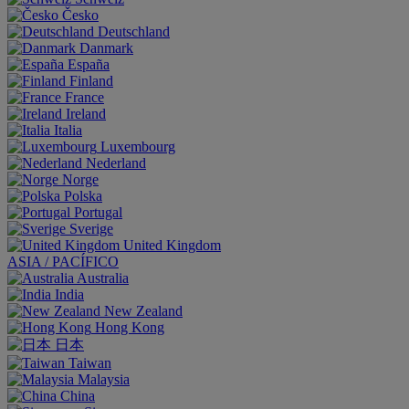
Česko
Deutschland
Danmark
España
Finland
France
Ireland
Italia
Luxembourg
Nederland
Norge
Polska
Portugal
Sverige
United Kingdom
ASIA / PACÍFICO
Australia
India
New Zealand
Hong Kong
日本
Taiwan
Malaysia
China