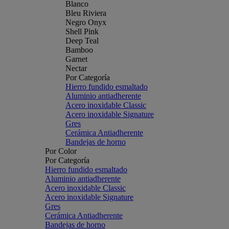
Blanco
Bleu Riviera
Negro Onyx
Shell Pink
Deep Teal
Bamboo
Garnet
Nectar
Por Categoría
Hierro fundido esmaltado
Aluminio antiadherente
Acero inoxidable Classic
Acero inoxidable Signature
Gres
Cerámica Antiadherente
Bandejas de horno
Por Color
Por Categoría
Hierro fundido esmaltado
Aluminio antiadherente
Acero inoxidable Classic
Acero inoxidable Signature
Gres
Cerámica Antiadherente
Bandejas de horno