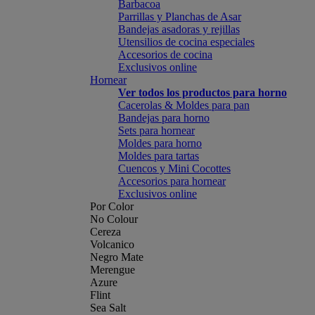
Barbacoa
Parrillas y Planchas de Asar
Bandejas asadoras y rejillas
Utensilios de cocina especiales
Accesorios de cocina
Exclusivos online
Hornear
Ver todos los productos para horno
Cacerolas & Moldes para pan
Bandejas para horno
Sets para hornear
Moldes para horno
Moldes para tartas
Cuencos y Mini Cocottes
Accesorios para hornear
Exclusivos online
Por Color
No Colour
Cereza
Volcanico
Negro Mate
Merengue
Azure
Flint
Sea Salt