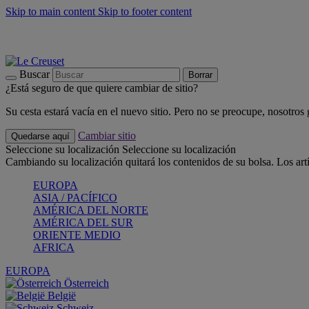
Skip to main content
Skip to footer content
📣 Últimas unidades: ahorra hasta un -40%
COMPRAR
Barbacoas, pícnics, crea tu verano con Le Creuset
COMPRAR
Descubre el color del verano: Bleu Riviera
COMPRAR
Buscar
Borrar
¿Está seguro de que quiere cambiar de sitio?
Su cesta estará vacía en el nuevo sitio. Pero no se preocupe, nosotros
Cambiar sitio
Quedarse aquí
Seleccione su localización
Seleccione su localización
Cambiando su localización quitará los contenidos de su bolsa. Los art
EUROPA
ASIA / PACÍFICO
AMÉRICA DEL NORTE
AMÉRICA DEL SUR
ORIENTE MEDIO
AFRICA
EUROPA
Österreich
België
Schweiz