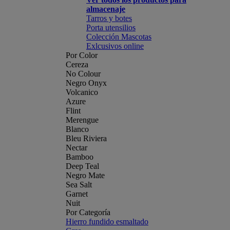
almacenaje
Tarros y botes
Porta utensilios
Colección Mascotas
Exlcusivos online
Por Color
Cereza
No Colour
Negro Onyx
Volcanico
Azure
Flint
Merengue
Blanco
Bleu Riviera
Nectar
Bamboo
Deep Teal
Negro Mate
Sea Salt
Garnet
Nuit
Por Categoría
Hierro fundido esmaltado