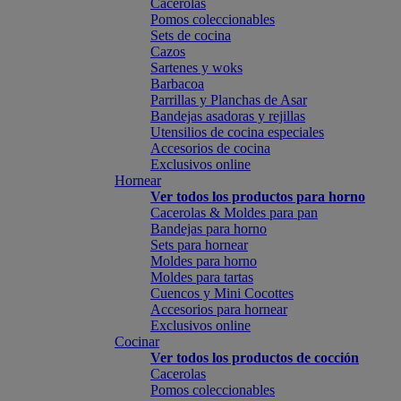
Cacerolas
Pomos coleccionables
Sets de cocina
Cazos
Sartenes y woks
Barbacoa
Parrillas y Planchas de Asar
Bandejas asadoras y rejillas
Utensilios de cocina especiales
Accesorios de cocina
Exclusivos online
Hornear
Ver todos los productos para horno
Cacerolas & Moldes para pan
Bandejas para horno
Sets para hornear
Moldes para horno
Moldes para tartas
Cuencos y Mini Cocottes
Accesorios para hornear
Exclusivos online
Cocinar
Ver todos los productos de cocción
Cacerolas
Pomos coleccionables