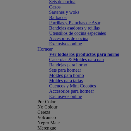
Sets de cocina
Cazos
Sartenes y woks
Barbacoa
Parrillas y Planchas de Asar
Bandejas asadoras y rejillas
Utensilios de cocina especiales
Accesorios de cocina
Exclusivos online
Hornear
Ver todos los productos para horno
Cacerolas & Moldes para pan
Bandejas para horno
Sets para hornear
Moldes para horno
Moldes para tartas
Cuencos y Mini Cocottes
Accesorios para hornear
Exclusivos online
Por Color
No Colour
Cereza
Volcanico
Negro Mate
Merengue