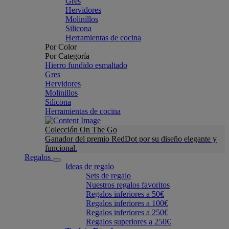
Gres
Hervidores
Molinillos
Silicona
Herramientas de cocina
Por Color
Por Categoría
Hierro fundido esmaltado
Gres
Hervidores
Molinillos
Silicona
Herramientas de cocina
Colección On The Go
Ganador del premio RedDot por su diseño elegante y
funcional.
Regalos
Ideas de regalo
Sets de regalo
Nuestros regalos favoritos
Regalos inferiores a 50€
Regalos inferiores a 100€
Regalos inferiores a 250€
Regalos superiores a 250€