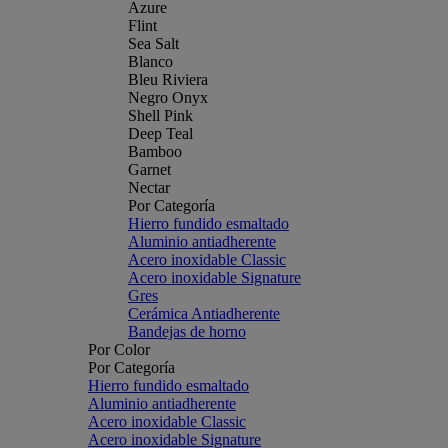
Azure
Flint
Sea Salt
Blanco
Bleu Riviera
Negro Onyx
Shell Pink
Deep Teal
Bamboo
Garnet
Nectar
Por Categoría
Hierro fundido esmaltado
Aluminio antiadherente
Acero inoxidable Classic
Acero inoxidable Signature
Gres
Cerámica Antiadherente
Bandejas de horno
Por Color
Por Categoría
Hierro fundido esmaltado
Aluminio antiadherente
Acero inoxidable Classic
Acero inoxidable Signature