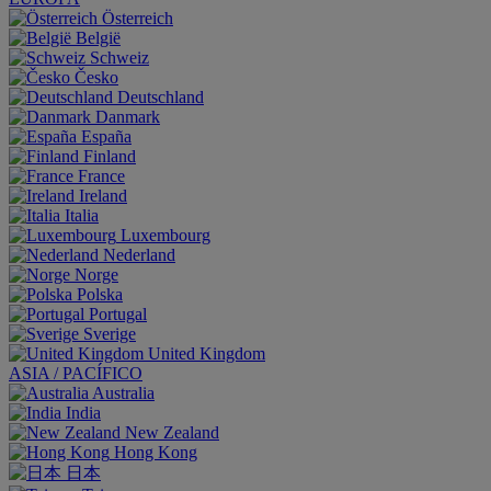
Österreich
België
Schweiz
Česko
Deutschland
Danmark
España
Finland
France
Ireland
Italia
Luxembourg
Nederland
Norge
Polska
Portugal
Sverige
United Kingdom
ASIA / PACÍFICO
Australia
India
New Zealand
Hong Kong
日本