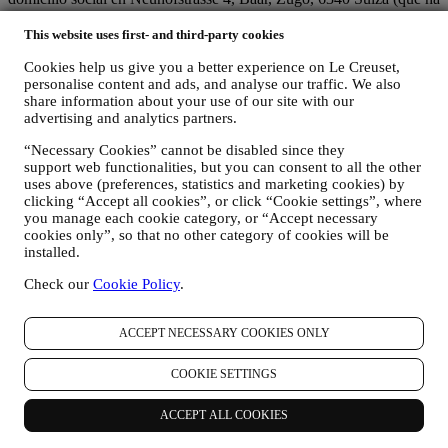
designado como representante en la UE a Le Creuset SL, con
número de IVA B62153630, con oficinas en Paseo de Gracia 9, 2º,
This website uses first- and third-party cookies
08007 Barcelona, España), en base a un acuerdo de
Cookies help us give you a better experience on Le Creuset,
corresponsabilidad que establece esencialmente que
personalise content and ads, and analyse our traffic. We also
(a) Le Creuset Group AG se encarga de la estrategia general que
share information about your use of our site with our
rige el marketing y la experiencia personalizada del cliente;
advertising and analytics partners.
(b) las entidades locales de Le Creuset se benefician e implementan
dicha estrategia, así como desarrollan de manera independiente
“Necessary Cookies” cannot be disabled since they
comunicaciones/iniciativas de marketing a nivel local (dentro de un
support web functionalities, but you can consent to all the other
país específico);
uses above (preferences, statistics and marketing cookies) by
(c) ambos corresponsables están obligados a atender las solicitudes
clicking “Accept all cookies”, or click “Cookie settings”, where
de derechos de los interesados.
you manage each cookie category, or “Accept necessary
3. ¿POR QUÉ RECOPILAMOS ESTA INFORMACIÓN?
cookies only”, so that no other category of cookies will be
installed.
Podemos procesar sus datos para los siguientes fines:
Check our
Cookie Policy
.
PARA NUESTRAS OBLIGACIONES LEGALES Es
posible que tengamos que procesar algunos datos sobre usted
para cumplir con nuestras obligaciones legales y otras
ACCEPT NECESSARY COOKIES ONLY
obligaciones derivadas de las instrucciones recibidas de las
autoridades.
COOKIE SETTINGS
PARA CREAR UNA CUENTA LE CREUSET
Utilizaremos sus datos para crear una cuenta de Le Creuset
que le dará acceso a una serie de ventajas dedicadas a los
ACCEPT ALL COOKIES
usuarios registrados, para disfrutar mejor de nuestros