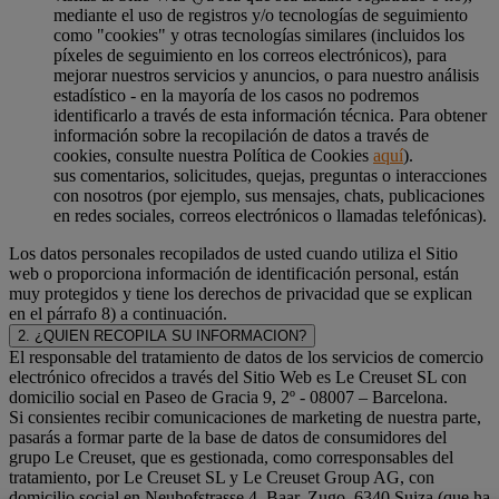
mediante el uso de registros y/o tecnologías de seguimiento
como "cookies" y otras tecnologías similares (incluidos los
píxeles de seguimiento en los correos electrónicos), para
mejorar nuestros servicios y anuncios, o para nuestro análisis
estadístico - en la mayoría de los casos no podremos
identificarlo a través de esta información técnica. Para obtener
información sobre la recopilación de datos a través de
cookies, consulte nuestra Política de Cookies
aquí
).
sus comentarios, solicitudes, quejas, preguntas o interacciones
con nosotros (por ejemplo, sus mensajes, chats, publicaciones
en redes sociales, correos electrónicos o llamadas telefónicas).
Los datos personales recopilados de usted cuando utiliza el Sitio
web o proporciona información de identificación personal, están
muy protegidos y tiene los derechos de privacidad que se explican
en el párrafo 8) a continuación.
2. ¿QUIEN RECOPILA SU INFORMACION?
El responsable del tratamiento de datos de los servicios de comercio
electrónico ofrecidos a través del Sitio Web es Le Creuset SL con
domicilio social en Paseo de Gracia 9, 2º - 08007 – Barcelona.
Si consientes recibir comunicaciones de marketing de nuestra parte,
pasarás a formar parte de la base de datos de consumidores del
grupo Le Creuset, que es gestionada, como corresponsables del
tratamiento, por Le Creuset SL y Le Creuset Group AG, con
domicilio social en Neuhofstrasse 4, Baar, Zugo, 6340 Suiza (que ha