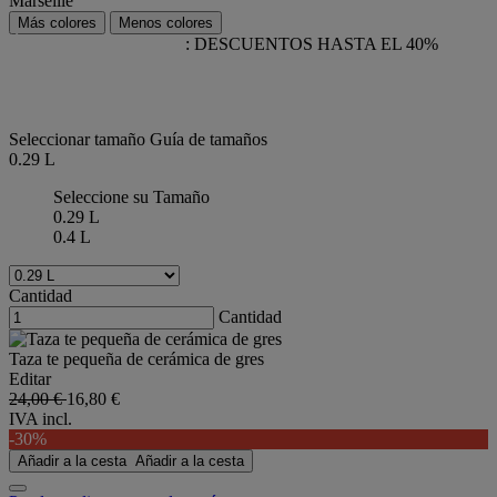
Marseille
Más colores
Menos colores
ÚLTIMAS UNIDADES
: DESCUENTOS HASTA EL 40%
Artículos de fin de gama disponibles online a un precio especial,
hasta fin de existencias.
Seleccionar tamaño
Guía de tamaños
0.29 L
Seleccione su Tamaño
0.29 L
0.4 L
Cantidad
Cantidad
Taza te pequeña de cerámica de gres
Editar
24,00 €
16,80 €
IVA incl.
-30%
Añadir a la cesta
Añadir a la cesta