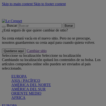
Skip to main content
Skip to footer content
📣 Últimas unidades: ahorra hasta un -40%
COMPRAR
Barbacoas, pícnics, crea tu verano con Le Creuset
COMPRAR
Descubre el color del verano: Bleu Riviera
COMPRAR
Buscar
Borrar
¿Está seguro de que quiere cambiar de sitio?
Su cesta estará vacía en el nuevo sitio. Pero no se preocupe,
nosotros guardaremos su cesta aquí para cuando quiera volver.
Cambiar sitio
Quedarse aquí
Seleccione su localización
Seleccione su localización
Cambiando su localización quitará los contenidos de su bolsa. Los
artículos comprados online sólo pueden ser enviados al pais
seleccionado.
EUROPA
ASIA / PACÍFICO
AMÉRICA DEL NORTE
AMÉRICA DEL SUR
ORIENTE MEDIO
AFRICA
EUROPA