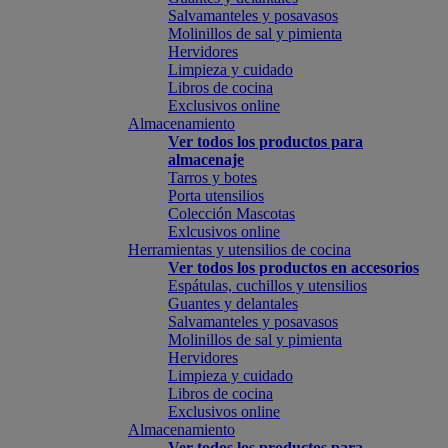
Salvamanteles y posavasos
Molinillos de sal y pimienta
Hervidores
Limpieza y cuidado
Libros de cocina
Exclusivos online
Almacenamiento
Ver todos los productos para
almacenaje
Tarros y botes
Porta utensilios
Colección Mascotas
Exlcusivos online
Herramientas y utensilios de cocina
Ver todos los productos en accesorios
Espátulas, cuchillos y utensilios
Guantes y delantales
Salvamanteles y posavasos
Molinillos de sal y pimienta
Hervidores
Limpieza y cuidado
Libros de cocina
Exclusivos online
Almacenamiento
Ver todos los productos para