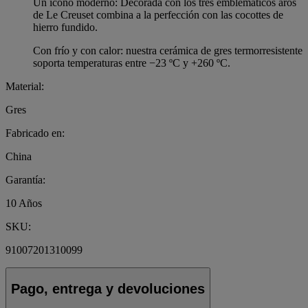
Un icono moderno: Decorada con los tres emblemáticos aros
de Le Creuset combina a la perfección con las cocottes de
hierro fundido.
Con frío y con calor: nuestra cerámica de gres termorresistente
soporta temperaturas entre −23 ºC y +260 ºC.
Material:
Gres
Fabricado en:
China
Garantía:
10 Años
SKU:
91007201310099
Pago, entrega y devoluciones