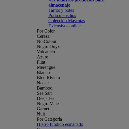
almacenaje
Tarros y botes
Porta utensilios
Colección Mascotas
Exlcusivos online
Por Color
Cereza
No Colour
Negro Onyx
Volcanico
Azure
Flint
Merengue
Blanco
Bleu Riviera
Nectar
Bamboo
Sea Salt
Deep Teal
Negro Mate
Garnet
Nuit
Por Categoría
Hierro fundido esmaltado