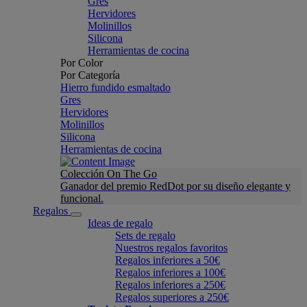
Gres
Hervidores
Molinillos
Silicona
Herramientas de cocina
Por Color
Por Categoría
Hierro fundido esmaltado
Gres
Hervidores
Molinillos
Silicona
Herramientas de cocina
Colección On The Go
Ganador del premio RedDot por su diseño elegante y
funcional.
Regalos
Ideas de regalo
Sets de regalo
Nuestros regalos favoritos
Regalos inferiores a 50€
Regalos inferiores a 100€
Regalos inferiores a 250€
Regalos superiores a 250€