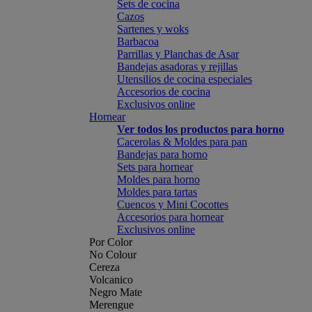
Sets de cocina
Cazos
Sartenes y woks
Barbacoa
Parrillas y Planchas de Asar
Bandejas asadoras y rejillas
Utensilios de cocina especiales
Accesorios de cocina
Exclusivos online
Hornear
Ver todos los productos para horno
Cacerolas & Moldes para pan
Bandejas para horno
Sets para hornear
Moldes para horno
Moldes para tartas
Cuencos y Mini Cocottes
Accesorios para hornear
Exclusivos online
Por Color
No Colour
Cereza
Volcanico
Negro Mate
Merengue