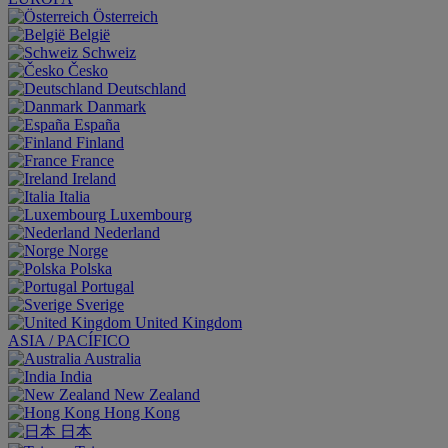
Österreich
België
Schweiz
Česko
Deutschland
Danmark
España
Finland
France
Ireland
Italia
Luxembourg
Nederland
Norge
Polska
Portugal
Sverige
United Kingdom
ASIA / PACÍFICO
Australia
India
New Zealand
Hong Kong
日本