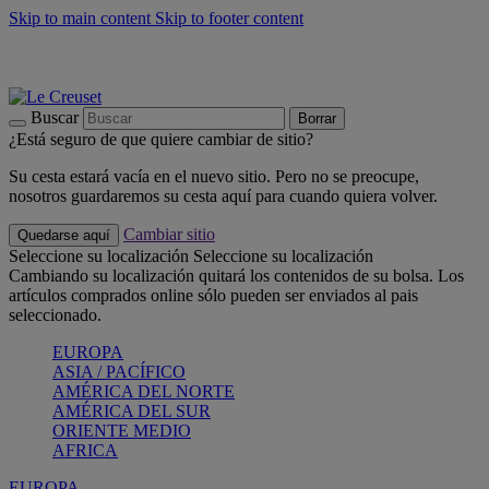
Skip to main content
Skip to footer content
📣 Últimas unidades: ahorra hasta un -40%
COMPRAR
Barbacoas, pícnics, crea tu verano con Le Creuset
COMPRAR
Descubre el color del verano: Bleu Riviera
COMPRAR
Buscar
Borrar
¿Está seguro de que quiere cambiar de sitio?
Su cesta estará vacía en el nuevo sitio. Pero no se preocupe,
nosotros guardaremos su cesta aquí para cuando quiera volver.
Cambiar sitio
Quedarse aquí
Seleccione su localización
Seleccione su localización
Cambiando su localización quitará los contenidos de su bolsa. Los
artículos comprados online sólo pueden ser enviados al pais
seleccionado.
EUROPA
ASIA / PACÍFICO
AMÉRICA DEL NORTE
AMÉRICA DEL SUR
ORIENTE MEDIO
AFRICA
EUROPA