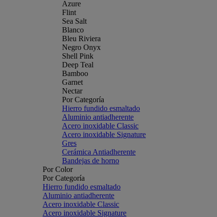
Azure
Flint
Sea Salt
Blanco
Bleu Riviera
Negro Onyx
Shell Pink
Deep Teal
Bamboo
Garnet
Nectar
Por Categoría
Hierro fundido esmaltado
Aluminio antiadherente
Acero inoxidable Classic
Acero inoxidable Signature
Gres
Cerámica Antiadherente
Bandejas de horno
Por Color
Por Categoría
Hierro fundido esmaltado
Aluminio antiadherente
Acero inoxidable Classic
Acero inoxidable Signature