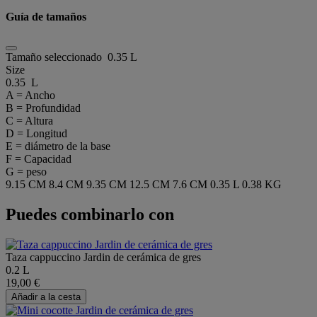
Guía de tamaños
Tamaño seleccionado
0.35 L
Size
0.35 L
A = Ancho
B = Profundidad
C = Altura
D = Longitud
E = diámetro de la base
F = Capacidad
G = peso
9.15 CM
8.4 CM
9.35 CM
12.5 CM
7.6 CM
0.35 L
0.38 KG
Puedes combinarlo con
Taza cappuccino Jardin de cerámica de gres
0.2 L
19,00 €
Añadir a la cesta