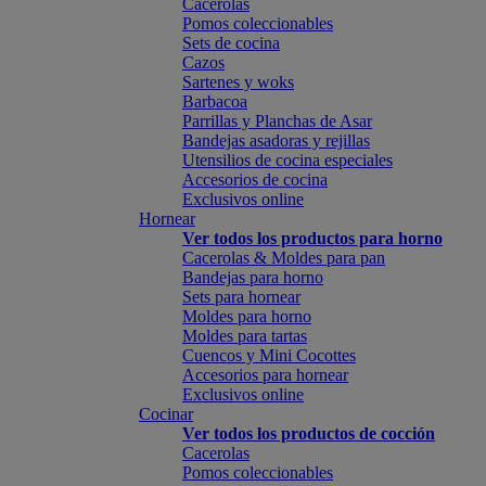
Cacerolas
Pomos coleccionables
Sets de cocina
Cazos
Sartenes y woks
Barbacoa
Parrillas y Planchas de Asar
Bandejas asadoras y rejillas
Utensilios de cocina especiales
Accesorios de cocina
Exclusivos online
Hornear
Ver todos los productos para horno
Cacerolas & Moldes para pan
Bandejas para horno
Sets para hornear
Moldes para horno
Moldes para tartas
Cuencos y Mini Cocottes
Accesorios para hornear
Exclusivos online
Cocinar
Ver todos los productos de cocción
Cacerolas
Pomos coleccionables