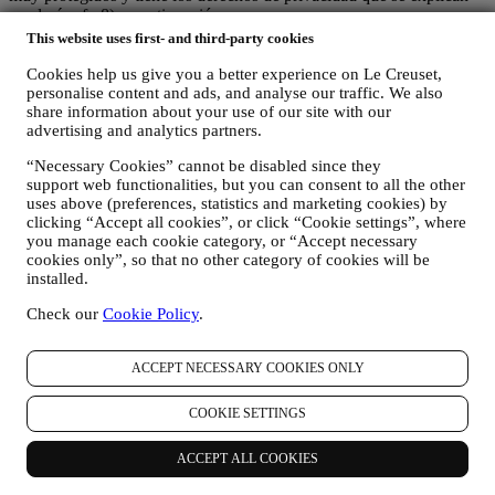
en el párrafo 8) a continuación.
2. ¿QUIEN RECOPILA SU INFORMACION?
This website uses first- and third-party cookies
El responsable del tratamiento de datos de los servicios de comercio
Cookies help us give you a better experience on Le Creuset,
electrónico ofrecidos a través del Sitio Web es Le Creuset SL con
personalise content and ads, and analyse our traffic. We also
domicilio social en Paseo de Gracia 9, 2º - 08007 – Barcelona.
share information about your use of our site with our
Si consientes recibir comunicaciones de marketing de nuestra parte,
advertising and analytics partners.
pasarás a formar parte de la base de datos de consumidores del
grupo Le Creuset, que es gestionada, como corresponsables del
“Necessary Cookies” cannot be disabled since they
tratamiento, por Le Creuset SL y Le Creuset Group AG, con
support web functionalities, but you can consent to all the other
domicilio social en Neuhofstrasse 4, Baar, Zugo, 6340 Suiza (que ha
uses above (preferences, statistics and marketing cookies) by
designado como representante en la UE a Le Creuset SL, con
clicking “Accept all cookies”, or click “Cookie settings”, where
número de IVA B62153630, con oficinas en Paseo de Gracia 9, 2º,
you manage each cookie category, or “Accept necessary
08007 Barcelona, España), en base a un acuerdo de
cookies only”, so that no other category of cookies will be
corresponsabilidad que establece esencialmente que
installed.
(a) Le Creuset Group AG se encarga de la estrategia general que
Check our
Cookie Policy
.
rige el marketing y la experiencia personalizada del cliente;
(b) las entidades locales de Le Creuset se benefician e implementan
dicha estrategia, así como desarrollan de manera independiente
ACCEPT NECESSARY COOKIES ONLY
comunicaciones/iniciativas de marketing a nivel local (dentro de un
país específico);
COOKIE SETTINGS
(c) ambos corresponsables están obligados a atender las solicitudes
de derechos de los interesados.
3. ¿POR QUÉ RECOPILAMOS ESTA INFORMACIÓN?
ACCEPT ALL COOKIES
Podemos procesar sus datos para los siguientes fines: