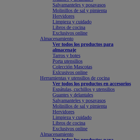
Salvamanteles y posavasos
Molinillos de sal y pimienta
Hervidores
Limpieza y cuidado
Libros de cocina
Exclusivos online
Almacenamiento
Ver todos los productos para
almacenaje
Tarros y botes
Porta utensilios
Colección Mascotas
Exlcusivos online
Herramientas y utensilios de cocina
Ver todos los productos en accesorios
Espátulas, cuchillos y utensilios
Guantes y delantales
Salvamanteles y posavasos
Molinillos de sal y pimienta
Hervidores
Limpieza y cuidado
Libros de cocina
Exclusivos online
Almacenamiento
Ver todos los productos para