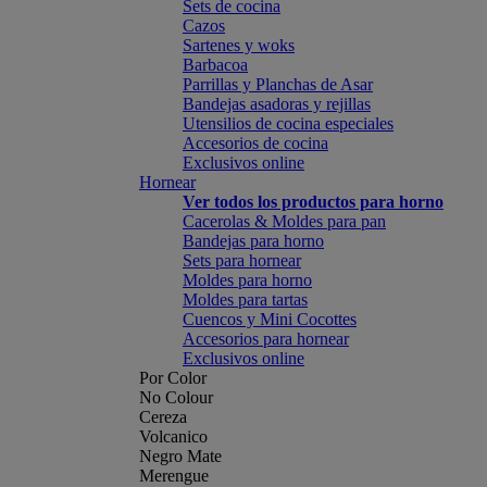
Sets de cocina
Cazos
Sartenes y woks
Barbacoa
Parrillas y Planchas de Asar
Bandejas asadoras y rejillas
Utensilios de cocina especiales
Accesorios de cocina
Exclusivos online
Hornear
Ver todos los productos para horno
Cacerolas & Moldes para pan
Bandejas para horno
Sets para hornear
Moldes para horno
Moldes para tartas
Cuencos y Mini Cocottes
Accesorios para hornear
Exclusivos online
Por Color
No Colour
Cereza
Volcanico
Negro Mate
Merengue