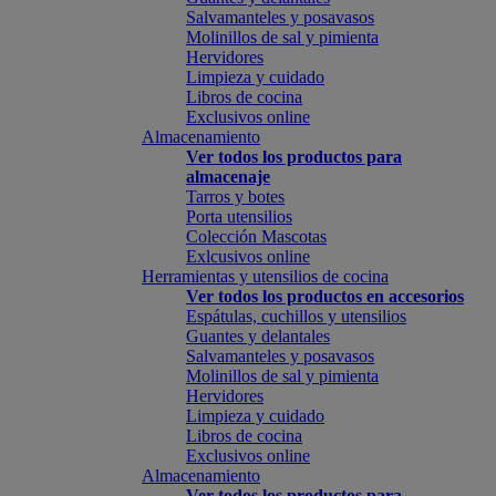
Salvamanteles y posavasos
Molinillos de sal y pimienta
Hervidores
Limpieza y cuidado
Libros de cocina
Exclusivos online
Almacenamiento
Ver todos los productos para
almacenaje
Tarros y botes
Porta utensilios
Colección Mascotas
Exlcusivos online
Herramientas y utensilios de cocina
Ver todos los productos en accesorios
Espátulas, cuchillos y utensilios
Guantes y delantales
Salvamanteles y posavasos
Molinillos de sal y pimienta
Hervidores
Limpieza y cuidado
Libros de cocina
Exclusivos online
Almacenamiento
Ver todos los productos para