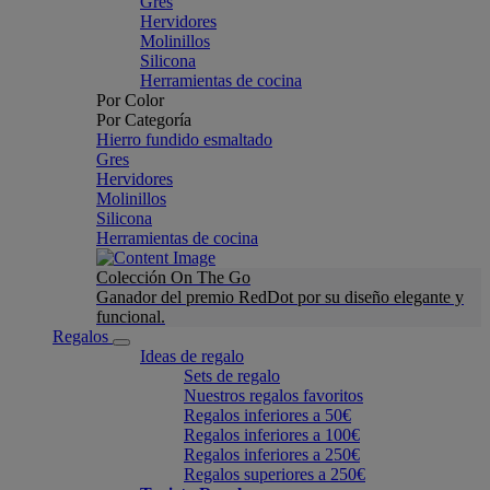
Gres
Hervidores
Molinillos
Silicona
Herramientas de cocina
Por Color
Por Categoría
Hierro fundido esmaltado
Gres
Hervidores
Molinillos
Silicona
Herramientas de cocina
Colección On The Go
Ganador del premio RedDot por su diseño elegante y
funcional.
Regalos
Ideas de regalo
Sets de regalo
Nuestros regalos favoritos
Regalos inferiores a 50€
Regalos inferiores a 100€
Regalos inferiores a 250€
Regalos superiores a 250€