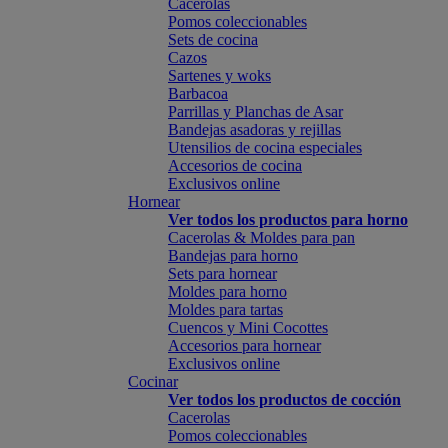
Cacerolas
Pomos coleccionables
Sets de cocina
Cazos
Sartenes y woks
Barbacoa
Parrillas y Planchas de Asar
Bandejas asadoras y rejillas
Utensilios de cocina especiales
Accesorios de cocina
Exclusivos online
Hornear
Ver todos los productos para horno
Cacerolas & Moldes para pan
Bandejas para horno
Sets para hornear
Moldes para horno
Moldes para tartas
Cuencos y Mini Cocottes
Accesorios para hornear
Exclusivos online
Cocinar
Ver todos los productos de cocción
Cacerolas
Pomos coleccionables