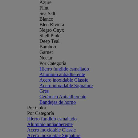
Azure
Flint
Sea Salt
Blanco
Bleu Riviera
Negro Onyx
Shell Pink
Deep Teal
Bamboo
Garnet
Nectar
Por Categoría
Hierro fundido esmaltado
Aluminio antiadherente
Acero inoxidable Classic
Acero inoxidable Signature
Gres
Cerámica Antiadherente
Bandejas de horno
Por Color
Por Categoría
Hierro fundido esmaltado
Aluminio antiadherente
Acero inoxidable Classic
Acero inoxidable Signature