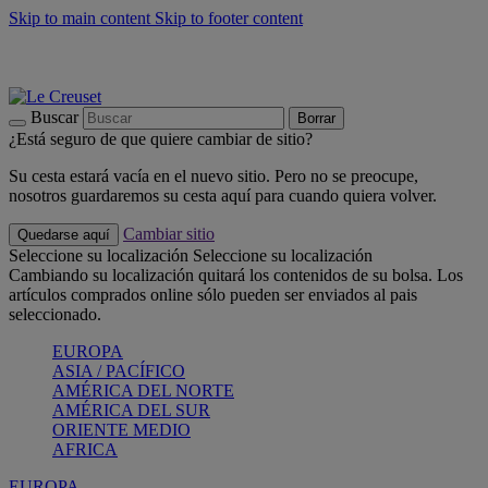
Skip to main content
Skip to footer content
📣 Últimas unidades: ahorra hasta un -40%
COMPRAR
Barbacoas, pícnics, crea tu verano con Le Creuset
COMPRAR
Descubre el color del verano: Bleu Riviera
COMPRAR
Buscar
Borrar
¿Está seguro de que quiere cambiar de sitio?
Su cesta estará vacía en el nuevo sitio. Pero no se preocupe,
nosotros guardaremos su cesta aquí para cuando quiera volver.
Cambiar sitio
Quedarse aquí
Seleccione su localización
Seleccione su localización
Cambiando su localización quitará los contenidos de su bolsa. Los
artículos comprados online sólo pueden ser enviados al pais
seleccionado.
EUROPA
ASIA / PACÍFICO
AMÉRICA DEL NORTE
AMÉRICA DEL SUR
ORIENTE MEDIO
AFRICA
EUROPA