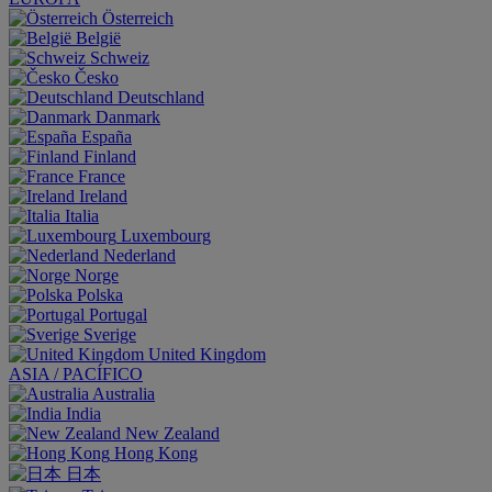
Österreich
België
Schweiz
Česko
Deutschland
Danmark
España
Finland
France
Ireland
Italia
Luxembourg
Nederland
Norge
Polska
Portugal
Sverige
United Kingdom
ASIA / PACÍFICO
Australia
India
New Zealand
Hong Kong
日本