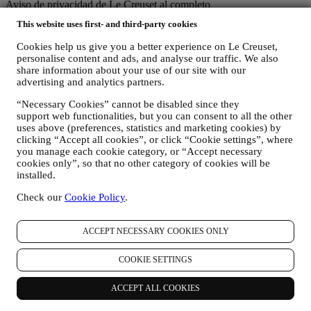
Aviso de privacidad de Le Creuset al completo
Le Creuset se compromete a proteger sus datos personales y su
This website uses first- and third-party cookies
privacidad, y este aviso explica cómo recopilamos y procesamos sus
datos personales de acuerdo con la legislación de la UE en materia
Cookies help us give you a better experience on Le Creuset,
de protección de datos (incluida la Normativa General de Protección
personalise content and ads, and analyse our traffic. We also
de Datos de la UE 2016/679) y la ley de protección de datos
share information about your use of our site with our
aplicable en su país, territorio o ubicación (las "Leyes de protección
advertising and analytics partners.
de datos").
“Necessary Cookies” cannot be disabled since they
1. ¿CUÁNDO Y QUE TIPO DE INFORMACIÓN RECOPILAMOS DE
support web functionalities, but you can consent to all the other
USTED?
uses above (preferences, statistics and marketing cookies) by
"Datos personales" se refiere a cualquier información relacionada
clicking “Accept all cookies”, or click “Cookie settings”, where
con usted y que nos permita identificarlo, ya sea directamente o en
you manage each cookie category, or “Accept necessary
combinación con otra información.
cookies only”, so that no other category of cookies will be
Niños: Este sitio web no está destinado a niños y no recopilamos a
installed.
sabiendas datos relacionados con niños.
Podemos recopilar datos personales de usted cuando utiliza nuestro
Check our
Cookie Policy
.
sitio web (el "Sitio web"), registrar una cuenta de Le Creuset,
comprar un producto Le Creuset en el sitio Web o en nuestras
tiendas Le Creuset (Boutiques Signature y Tiendas Outlet), o
ACCEPT NECESSARY COOKIES ONLY
suscribirse a nuestras comunicaciones de marketing. Los datos
personales pueden referirse a:
COOKIE SETTINGS
nombre, apellidos, dirección de correo electrónico, fecha de
ACCEPT ALL COOKIES
nacimiento y otros datos de contacto (dirección, número de
teléfono y dirección de correo electrónico), para registrar una