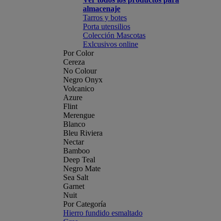
almacenaje
Tarros y botes
Porta utensilios
Colección Mascotas
Exlcusivos online
Por Color
Cereza
No Colour
Negro Onyx
Volcanico
Azure
Flint
Merengue
Blanco
Bleu Riviera
Nectar
Bamboo
Deep Teal
Negro Mate
Sea Salt
Garnet
Nuit
Por Categoría
Hierro fundido esmaltado