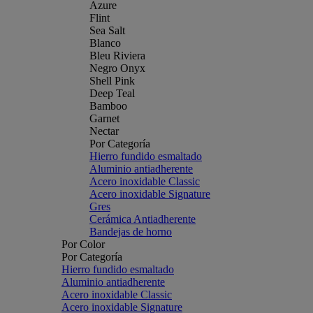
Azure
Flint
Sea Salt
Blanco
Bleu Riviera
Negro Onyx
Shell Pink
Deep Teal
Bamboo
Garnet
Nectar
Por Categoría
Hierro fundido esmaltado
Aluminio antiadherente
Acero inoxidable Classic
Acero inoxidable Signature
Gres
Cerámica Antiadherente
Bandejas de horno
Por Color
Por Categoría
Hierro fundido esmaltado
Aluminio antiadherente
Acero inoxidable Classic
Acero inoxidable Signature