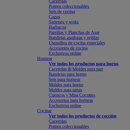
Cacerolas
Pomos coleccionables
Sets de cocina
Cazos
Sartenes y woks
Barbacoa
Parrillas y Planchas de Asar
Bandejas asadoras y rejillas
Utensilios de cocina especiales
Accesorios de cocina
Exclusivos online
Hornear
Ver todos los productos para horno
Cacerolas & Moldes para pan
Bandejas para horno
Sets para hornear
Moldes para horno
Moldes para tartas
Cuencos y Mini Cocottes
Accesorios para hornear
Exclusivos online
Cocinar
Ver todos los productos de cocción
Cacerolas
Pomos coleccionables