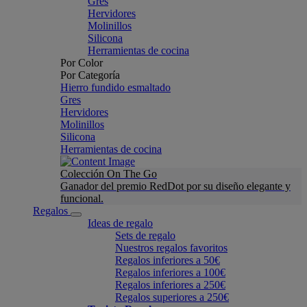
Gres
Hervidores
Molinillos
Silicona
Herramientas de cocina
Por Color
Por Categoría
Hierro fundido esmaltado
Gres
Hervidores
Molinillos
Silicona
Herramientas de cocina
Colección On The Go
Ganador del premio RedDot por su diseño elegante y
funcional.
Regalos
Ideas de regalo
Sets de regalo
Nuestros regalos favoritos
Regalos inferiores a 50€
Regalos inferiores a 100€
Regalos inferiores a 250€
Regalos superiores a 250€