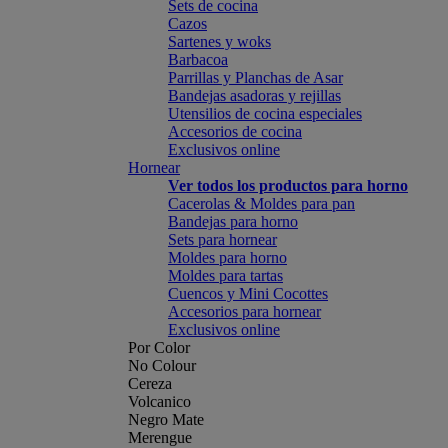
Sets de cocina
Cazos
Sartenes y woks
Barbacoa
Parrillas y Planchas de Asar
Bandejas asadoras y rejillas
Utensilios de cocina especiales
Accesorios de cocina
Exclusivos online
Hornear
Ver todos los productos para horno
Cacerolas & Moldes para pan
Bandejas para horno
Sets para hornear
Moldes para horno
Moldes para tartas
Cuencos y Mini Cocottes
Accesorios para hornear
Exclusivos online
Por Color
No Colour
Cereza
Volcanico
Negro Mate
Merengue