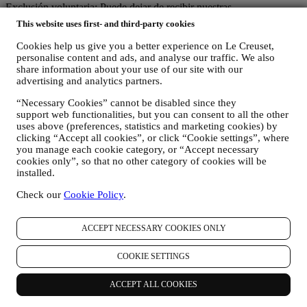
Exclusión voluntaria: Puede dejar de recibir nuestras
comunicaciones o actualizaciones de marketing en cualquier
This website uses first- and third-party cookies
momento, de forma gratuita, a través de los métodos que se
muestran como parte de la comunicación (por ejemplo, para darse de
Cookies help us give you a better experience on Le Creuset,
baja de la newsletter puede hacer clic en el enlace para darse de baja
personalise content and ads, and analyse our traffic. We also
que aparece en la parte inferior de cada correo electrónico). En
share information about your use of our site with our
advertising and analytics partners.
cualquier caso, si desea poner fin a cualquiera de nuestras
actividades de marketing, envíenos un correo electrónico a
“Necessary Cookies” cannot be disabled since they
privacy@lecreuset.com
. Procesaremos su exclusión lo antes posible,
support web functionalities, but you can consent to all the other
pero en algunas circunstancias puede recibir algunos mensajes más
uses above (preferences, statistics and marketing cookies) by
hasta que la exclusión se procese por completo.
Por favor,
clicking “Accept all cookies”, or click “Cookie settings”, where
recuerde que no pasamos ni vendemos sus datos de contacto y
you manage each cookie category, or “Accept necessary
otros datos personales a otras empresas para sus fines de
cookies only”, so that no other category of cookies will be
marketing.
installed.
En caso de que haya comprado uno de nuestros productos, podemos
Check our
Cookie Policy
.
enviar un correo electrónico solicitando la opinión sobre sus
productos. Estamos interesados en las opiniones de los productos de
nuestros clientes (si desean proporcionar dicha información) para
ACCEPT NECESSARY COOKIES ONLY
mejorar constantemente nuestros productos y servicios. Al final del
proceso de compra, también podemos invitarle a escribir su opinión
COOKIE SETTINGS
del producto. La opinión no es obligatoria, y usted es libre de
enviarla o no.
ACCEPT ALL COOKIES
REORIENTACIÓN / ADAPTACIÓN DE NUESTRAS