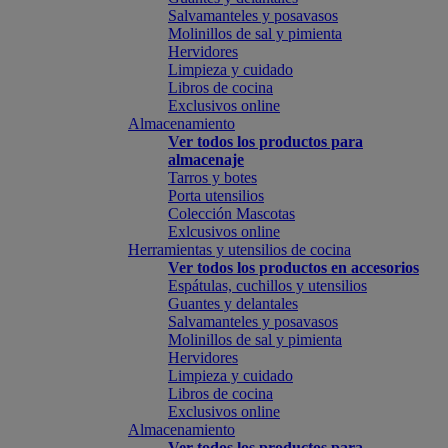
Salvamanteles y posavasos
Molinillos de sal y pimienta
Hervidores
Limpieza y cuidado
Libros de cocina
Exclusivos online
Almacenamiento
Ver todos los productos para
almacenaje
Tarros y botes
Porta utensilios
Colección Mascotas
Exlcusivos online
Herramientas y utensilios de cocina
Ver todos los productos en accesorios
Espátulas, cuchillos y utensilios
Guantes y delantales
Salvamanteles y posavasos
Molinillos de sal y pimienta
Hervidores
Limpieza y cuidado
Libros de cocina
Exclusivos online
Almacenamiento
Ver todos los productos para