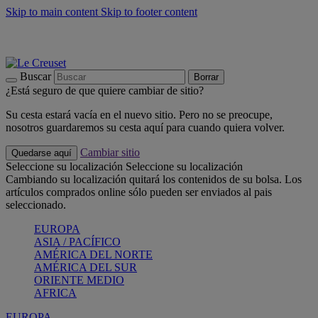
Skip to main content
Skip to footer content
📣 Últimas unidades: ahorra hasta un -40%
COMPRAR
Barbacoas, pícnics, crea tu verano con Le Creuset
COMPRAR
Descubre el color del verano: Bleu Riviera
COMPRAR
Buscar
Borrar
¿Está seguro de que quiere cambiar de sitio?
Su cesta estará vacía en el nuevo sitio. Pero no se preocupe,
nosotros guardaremos su cesta aquí para cuando quiera volver.
Cambiar sitio
Quedarse aquí
Seleccione su localización
Seleccione su localización
Cambiando su localización quitará los contenidos de su bolsa. Los
artículos comprados online sólo pueden ser enviados al pais
seleccionado.
EUROPA
ASIA / PACÍFICO
AMÉRICA DEL NORTE
AMÉRICA DEL SUR
ORIENTE MEDIO
AFRICA
EUROPA