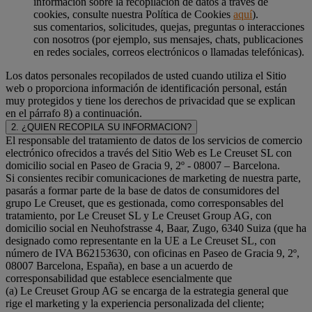
información sobre la recopilación de datos a través de
cookies, consulte nuestra Política de Cookies
aquí
).
sus comentarios, solicitudes, quejas, preguntas o interacciones
con nosotros (por ejemplo, sus mensajes, chats, publicaciones
en redes sociales, correos electrónicos o llamadas telefónicas).
Los datos personales recopilados de usted cuando utiliza el Sitio
web o proporciona información de identificación personal, están
muy protegidos y tiene los derechos de privacidad que se explican
en el párrafo 8) a continuación.
2. ¿QUIEN RECOPILA SU INFORMACION?
El responsable del tratamiento de datos de los servicios de comercio
electrónico ofrecidos a través del Sitio Web es Le Creuset SL con
domicilio social en Paseo de Gracia 9, 2º - 08007 – Barcelona.
Si consientes recibir comunicaciones de marketing de nuestra parte,
pasarás a formar parte de la base de datos de consumidores del
grupo Le Creuset, que es gestionada, como corresponsables del
tratamiento, por Le Creuset SL y Le Creuset Group AG, con
domicilio social en Neuhofstrasse 4, Baar, Zugo, 6340 Suiza (que ha
designado como representante en la UE a Le Creuset SL, con
número de IVA B62153630, con oficinas en Paseo de Gracia 9, 2º,
08007 Barcelona, España), en base a un acuerdo de
corresponsabilidad que establece esencialmente que
(a) Le Creuset Group AG se encarga de la estrategia general que
rige el marketing y la experiencia personalizada del cliente;