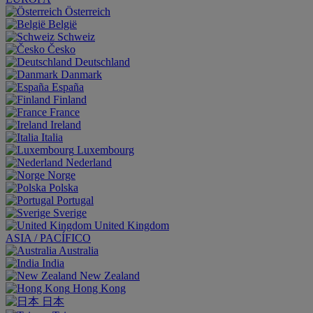
Österreich
België
Schweiz
Česko
Deutschland
Danmark
España
Finland
France
Ireland
Italia
Luxembourg
Nederland
Norge
Polska
Portugal
Sverige
United Kingdom
ASIA / PACÍFICO
Australia
India
New Zealand
Hong Kong
日本