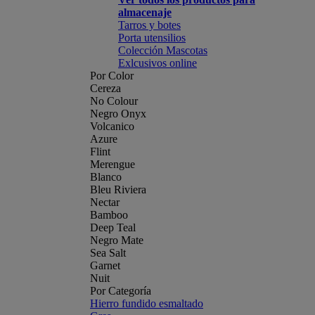
almacenaje
Tarros y botes
Porta utensilios
Colección Mascotas
Exlcusivos online
Por Color
Cereza
No Colour
Negro Onyx
Volcanico
Azure
Flint
Merengue
Blanco
Bleu Riviera
Nectar
Bamboo
Deep Teal
Negro Mate
Sea Salt
Garnet
Nuit
Por Categoría
Hierro fundido esmaltado