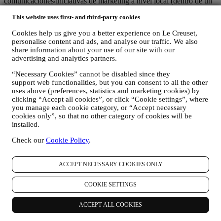
comunicaciones/iniciativas de marketing a nivel local (dentro de un
país específico);
This website uses first- and third-party cookies
(c) ambos corresponsables están obligados a atender las solicitudes
de derechos de los interesados.
Cookies help us give you a better experience on Le Creuset,
3. ¿POR QUÉ RECOPILAMOS ESTA INFORMACIÓN?
personalise content and ads, and analyse our traffic. We also
Podemos procesar sus datos para los siguientes fines:
share information about your use of our site with our
advertising and analytics partners.
PARA NUESTRAS OBLIGACIONES LEGALES Es
posible que tengamos que procesar algunos datos sobre usted
“Necessary Cookies” cannot be disabled since they
para cumplir con nuestras obligaciones legales y otras
support web functionalities, but you can consent to all the other
obligaciones derivadas de las instrucciones recibidas de las
uses above (preferences, statistics and marketing cookies) by
autoridades.
clicking “Accept all cookies”, or click “Cookie settings”, where
you manage each cookie category, or “Accept necessary
PARA CREAR UNA CUENTA LE CREUSET
cookies only”, so that no other category of cookies will be
Utilizaremos sus datos para crear una cuenta de Le Creuset
installed.
que le dará acceso a una serie de ventajas dedicadas a los
usuarios registrados, para disfrutar mejor de nuestros
Check our
Cookie Policy
.
servicios, tales como un pago más rápido, guardar múltiples
direcciones de envío, ver y realizar un seguimiento de
pedidos. Cualquier actividad de procesamiento es necesaria
ACCEPT NECESSARY COOKIES ONLY
para permitirnos proporcionarle estos servicios como titular de
una cuenta de Le Creuset.
COOKIE SETTINGS
PARA GESTIONAR SUS PEDIDOS Y
PROPORCIONARLE NUESTROS PRODUCTOS,
ACCEPT ALL COOKIES
SERVICIOS Y ASISTENCIA. Utilizaremos sus datos para
gestionar nuestra relación contractual con usted, su compra de