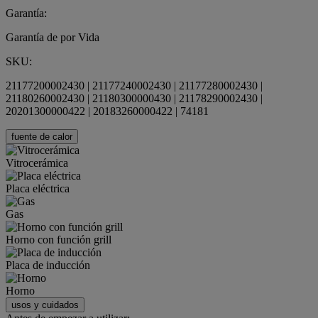
Garantía:
Garantía de por Vida
SKU:
21177200002430 | 21177240002430 | 21177280002430 |
21180260002430 | 21180300000430 | 21178290002430 |
20201300000422 | 20183260000422 | 74181
fuente de calor
Vitrocerámica
Placa eléctrica
Gas
Horno con función grill
Placa de inducción
Horno
usos y cuidados