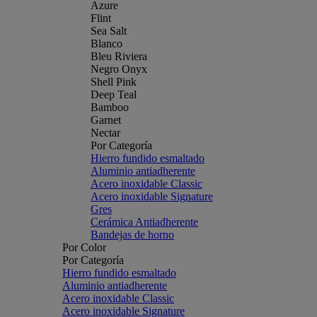
Azure
Flint
Sea Salt
Blanco
Bleu Riviera
Negro Onyx
Shell Pink
Deep Teal
Bamboo
Garnet
Nectar
Por Categoría
Hierro fundido esmaltado
Aluminio antiadherente
Acero inoxidable Classic
Acero inoxidable Signature
Gres
Cerámica Antiadherente
Bandejas de horno
Por Color
Por Categoría
Hierro fundido esmaltado
Aluminio antiadherente
Acero inoxidable Classic
Acero inoxidable Signature