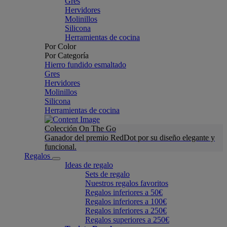
Gres
Hervidores
Molinillos
Silicona
Herramientas de cocina
Por Color
Por Categoría
Hierro fundido esmaltado
Gres
Hervidores
Molinillos
Silicona
Herramientas de cocina
Colección On The Go
Ganador del premio RedDot por su diseño elegante y
funcional.
Regalos
Ideas de regalo
Sets de regalo
Nuestros regalos favoritos
Regalos inferiores a 50€
Regalos inferiores a 100€
Regalos inferiores a 250€
Regalos superiores a 250€