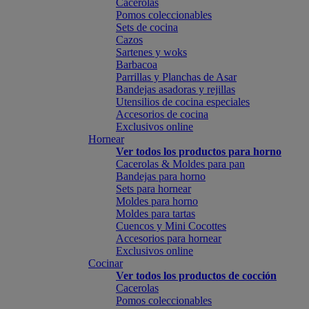
Cacerolas
Pomos coleccionables
Sets de cocina
Cazos
Sartenes y woks
Barbacoa
Parrillas y Planchas de Asar
Bandejas asadoras y rejillas
Utensilios de cocina especiales
Accesorios de cocina
Exclusivos online
Hornear
Ver todos los productos para horno
Cacerolas & Moldes para pan
Bandejas para horno
Sets para hornear
Moldes para horno
Moldes para tartas
Cuencos y Mini Cocottes
Accesorios para hornear
Exclusivos online
Cocinar
Ver todos los productos de cocción
Cacerolas
Pomos coleccionables