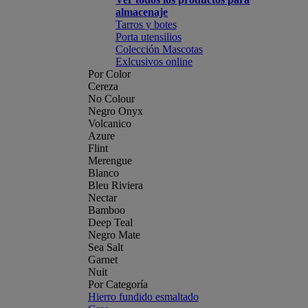
almacenaje
Tarros y botes
Porta utensilios
Colección Mascotas
Exlcusivos online
Por Color
Cereza
No Colour
Negro Onyx
Volcanico
Azure
Flint
Merengue
Blanco
Bleu Riviera
Nectar
Bamboo
Deep Teal
Negro Mate
Sea Salt
Garnet
Nuit
Por Categoría
Hierro fundido esmaltado