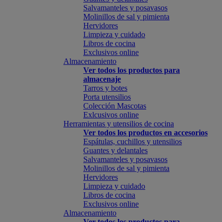
Salvamanteles y posavasos
Molinillos de sal y pimienta
Hervidores
Limpieza y cuidado
Libros de cocina
Exclusivos online
Almacenamiento
Ver todos los productos para
almacenaje
Tarros y botes
Porta utensilios
Colección Mascotas
Exlcusivos online
Herramientas y utensilios de cocina
Ver todos los productos en accesorios
Espátulas, cuchillos y utensilios
Guantes y delantales
Salvamanteles y posavasos
Molinillos de sal y pimienta
Hervidores
Limpieza y cuidado
Libros de cocina
Exclusivos online
Almacenamiento
Ver todos los productos para