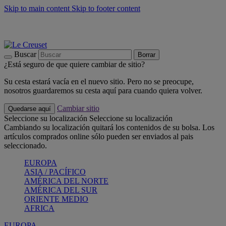
Skip to main content
Skip to footer content
📣 Últimas unidades: ahorra hasta un -40%
COMPRAR
Barbacoas, pícnics, crea tu verano con Le Creuset
COMPRAR
Descubre el color del verano: Bleu Riviera
COMPRAR
Buscar
Borrar
¿Está seguro de que quiere cambiar de sitio?
Su cesta estará vacía en el nuevo sitio. Pero no se preocupe,
nosotros guardaremos su cesta aquí para cuando quiera volver.
Cambiar sitio
Quedarse aquí
Seleccione su localización
Seleccione su localización
Cambiando su localización quitará los contenidos de su bolsa. Los
artículos comprados online sólo pueden ser enviados al pais
seleccionado.
EUROPA
ASIA / PACÍFICO
AMÉRICA DEL NORTE
AMÉRICA DEL SUR
ORIENTE MEDIO
AFRICA
EUROPA