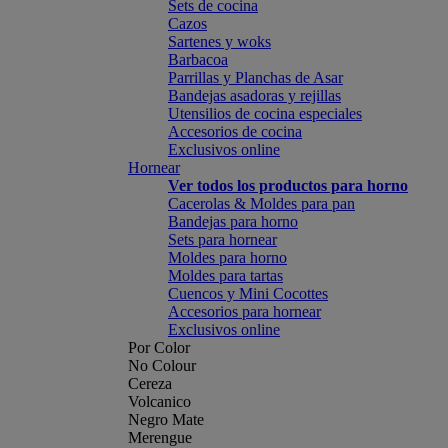
Sets de cocina
Cazos
Sartenes y woks
Barbacoa
Parrillas y Planchas de Asar
Bandejas asadoras y rejillas
Utensilios de cocina especiales
Accesorios de cocina
Exclusivos online
Hornear
Ver todos los productos para horno
Cacerolas & Moldes para pan
Bandejas para horno
Sets para hornear
Moldes para horno
Moldes para tartas
Cuencos y Mini Cocottes
Accesorios para hornear
Exclusivos online
Por Color
No Colour
Cereza
Volcanico
Negro Mate
Merengue