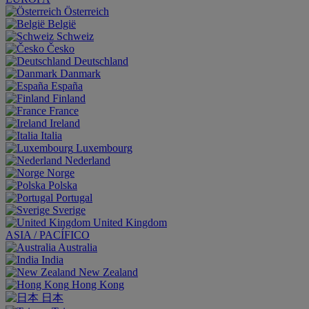
Österreich
België
Schweiz
Česko
Deutschland
Danmark
España
Finland
France
Ireland
Italia
Luxembourg
Nederland
Norge
Polska
Portugal
Sverige
United Kingdom
ASIA / PACÍFICO
Australia
India
New Zealand
Hong Kong
日本