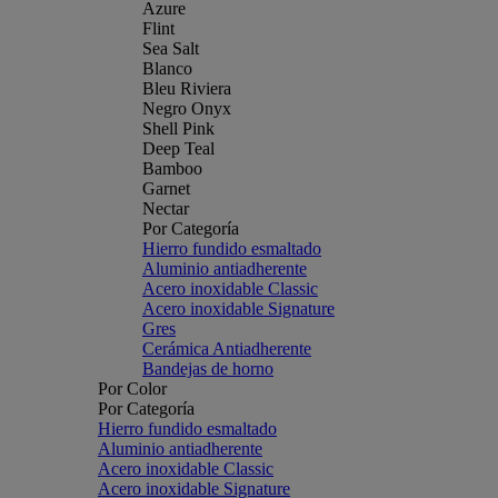
Azure
Flint
Sea Salt
Blanco
Bleu Riviera
Negro Onyx
Shell Pink
Deep Teal
Bamboo
Garnet
Nectar
Por Categoría
Hierro fundido esmaltado
Aluminio antiadherente
Acero inoxidable Classic
Acero inoxidable Signature
Gres
Cerámica Antiadherente
Bandejas de horno
Por Color
Por Categoría
Hierro fundido esmaltado
Aluminio antiadherente
Acero inoxidable Classic
Acero inoxidable Signature