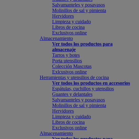
Salvamanteles y posavasos
Molinillos de sal y pimienta
Hervidores
Limpieza y cuidado
Libros de cocina
Exclusivos online
Almacenamiento
Ver todos los productos para
almacenaje
Tarros y botes
Porta utensilios
Colección Mascotas
Exlcusivos online
Herramientas y utensilios de cocina
Ver todos los productos en accesorios
Espátulas, cuchillos y utensilios
Guantes y delantales
Salvamanteles y posavasos
Molinillos de sal y pimienta
Hervidores
Limpieza y cuidado
Libros de cocina
Exclusivos online
Almacenamiento
Ver todos los productos para