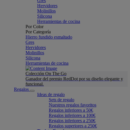
Gres
Hervidores
Molinillos
Silicona
Herramientas de cocina
Por Color
Por Categoría
Hierro fundido esmaltado
Gres
Hervidores
Molinillos
Silicona
Herramientas de cocina
Colección On The Go
Ganador del premio RedDot por su diseño elegante y
funcional.
Regalos
Ideas de regalo
Sets de regalo
Nuestros regalos favoritos
Regalos inferiores a 50€
Regalos inferiores a 100€
Regalos inferiores a 250€
Regalos superiores a 250€