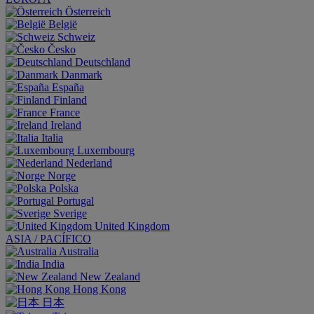
Österreich
België
Schweiz
Česko
Deutschland
Danmark
España
Finland
France
Ireland
Italia
Luxembourg
Nederland
Norge
Polska
Portugal
Sverige
United Kingdom
ASIA / PACÍFICO
Australia
India
New Zealand
Hong Kong
日本