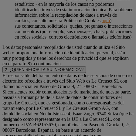
estadístico - en la mayoría de los casos no podremos
identificarlo a través de esta información técnica. Para obtener
información sobre la recopilación de datos a través de
cookies, consulte nuestra Política de Cookies
aquí
).
sus comentarios, solicitudes, quejas, preguntas o interacciones
con nosotros (por ejemplo, sus mensajes, chats, publicaciones
en redes sociales, correos electrónicos o llamadas telefónicas).
Los datos personales recopilados de usted cuando utiliza el Sitio
web o proporciona información de identificación personal, están
muy protegidos y tiene los derechos de privacidad que se explican
en el párrafo 8) a continuación.
2. ¿QUIEN RECOPILA SU INFORMACION?
El responsable del tratamiento de datos de los servicios de comercio
electrónico ofrecidos a través del Sitio Web es Le Creuset SL con
domicilio social en Paseo de Gracia 9, 2º - 08007 – Barcelona.
Si consientes recibir comunicaciones de marketing de nuestra parte,
pasarás a formar parte de la base de datos de consumidores del
grupo Le Creuset, que es gestionada, como corresponsables del
tratamiento, por Le Creuset SL y Le Creuset Group AG, con
domicilio social en Neuhofstrasse 4, Baar, Zugo, 6340 Suiza (que ha
designado como representante en la UE a Le Creuset SL, con
número de IVA B62153630, con oficinas en Paseo de Gracia 9, 2º,
08007 Barcelona, España), en base a un acuerdo de
corresponsabilidad que establece esencialmente que