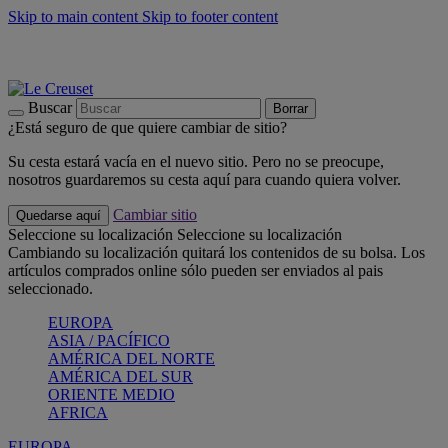
Skip to main content
Skip to footer content
📣 Últimas unidades: ahorra hasta un -40%
COMPRAR
Barbacoas, pícnics, crea tu verano con Le Creuset
COMPRAR
Descubre el color del verano: Bleu Riviera
COMPRAR
Buscar
Borrar
¿Está seguro de que quiere cambiar de sitio?
Su cesta estará vacía en el nuevo sitio. Pero no se preocupe,
nosotros guardaremos su cesta aquí para cuando quiera volver.
Cambiar sitio
Quedarse aquí
Seleccione su localización
Seleccione su localización
Cambiando su localización quitará los contenidos de su bolsa. Los
artículos comprados online sólo pueden ser enviados al pais
seleccionado.
EUROPA
ASIA / PACÍFICO
AMÉRICA DEL NORTE
AMÉRICA DEL SUR
ORIENTE MEDIO
AFRICA
EUROPA