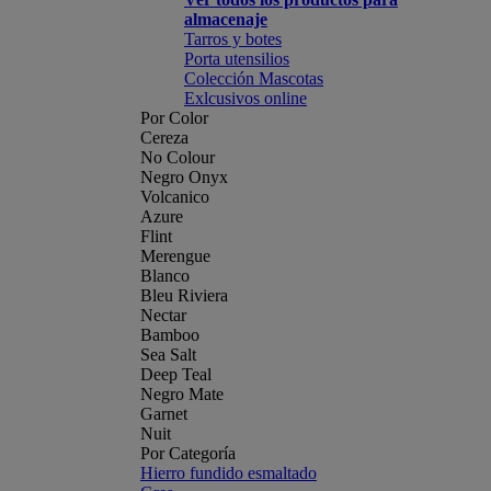
almacenaje
Tarros y botes
Porta utensilios
Colección Mascotas
Exlcusivos online
Por Color
Cereza
No Colour
Negro Onyx
Volcanico
Azure
Flint
Merengue
Blanco
Bleu Riviera
Nectar
Bamboo
Sea Salt
Deep Teal
Negro Mate
Garnet
Nuit
Por Categoría
Hierro fundido esmaltado