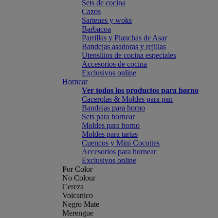
Sets de cocina
Cazos
Sartenes y woks
Barbacoa
Parrillas y Planchas de Asar
Bandejas asadoras y rejillas
Utensilios de cocina especiales
Accesorios de cocina
Exclusivos online
Hornear
Ver todos los productos para horno
Cacerolas & Moldes para pan
Bandejas para horno
Sets para hornear
Moldes para horno
Moldes para tartas
Cuencos y Mini Cocottes
Accesorios para hornear
Exclusivos online
Por Color
No Colour
Cereza
Volcanico
Negro Mate
Merengue