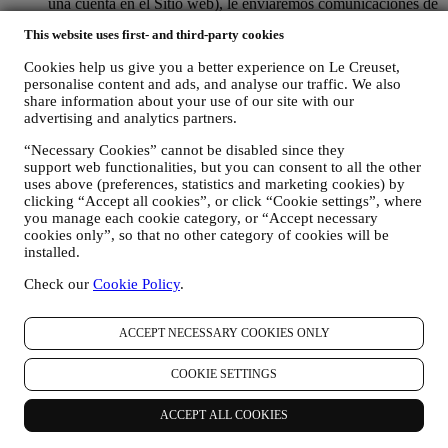
una cuenta en el Sitio web), le enviaremos comunicaciones de
marketing personalizadas y noticias sobre iniciativas
This website uses first- and third-party cookies
relacionadas con Le Creuset promovidas por sus filiales del
grupo, y afiliados y socios locales, también dependiendo de
Cookies help us give you a better experience on Le Creuset,
sus preferencias. Nos comunicaremos con usted por correo
personalise content and ads, and analyse our traffic. We also
electrónico, SMS o redes sociales, pero también mediante
share information about your use of our site with our
medios automatizados. Dichas comunicaciones se
advertising and analytics partners.
relacionarán con los productos de Le Creuset o con las nuevas
aperturas de tiendas, eventos exclusivos, concursos,
“Necessary Cookies” cannot be disabled since they
encuestas, demostraciones organizadas por Le Creuset u
support web functionalities, but you can consent to all the other
ofertas especiales que le puedan gustar. Estas comunicaciones
uses above (preferences, statistics and marketing cookies) by
pueden seleccionarse o adaptarse para usted en función de los
clicking “Accept all cookies”, or click “Cookie settings”, where
you manage each cookie category, or “Accept necessary
detalles que tenemos sobre usted, como su ubicación o su
cookies only”, so that no other category of cookies will be
historial de compras, o las preferencias de nuestros productos.
installed.
Usaremos sus datos para comprender mejor sus intereses. Esto
nos permite personalizar nuestras comunicaciones para
Check our
Cookie Policy
.
hacerlas más relevantes e interesantes. No será utilizada para
otros efectos. También recopilamos estadísticas sobre la
apertura de correo electrónico y clics utilizando tecnologías
ACCEPT NECESSARY COOKIES ONLY
estándar de la industria (incluidos los píxeles de seguimiento
en los correos electrónicos) para ayudarnos a monitorizar
COOKIE SETTINGS
nuestros boletines informativos. Este procesamiento se basa
en su consentimiento para recibir comunicaciones de
ACCEPT ALL COOKIES
marketing personalizadas de nuestra parte. La opción de
suscripción se puede ejercer en los puntos donde se recopila