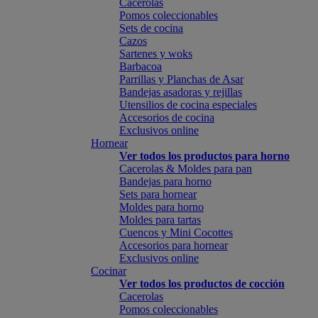
Cacerolas
Pomos coleccionables
Sets de cocina
Cazos
Sartenes y woks
Barbacoa
Parrillas y Planchas de Asar
Bandejas asadoras y rejillas
Utensilios de cocina especiales
Accesorios de cocina
Exclusivos online
Hornear
Ver todos los productos para horno
Cacerolas & Moldes para pan
Bandejas para horno
Sets para hornear
Moldes para horno
Moldes para tartas
Cuencos y Mini Cocottes
Accesorios para hornear
Exclusivos online
Cocinar
Ver todos los productos de cocción
Cacerolas
Pomos coleccionables