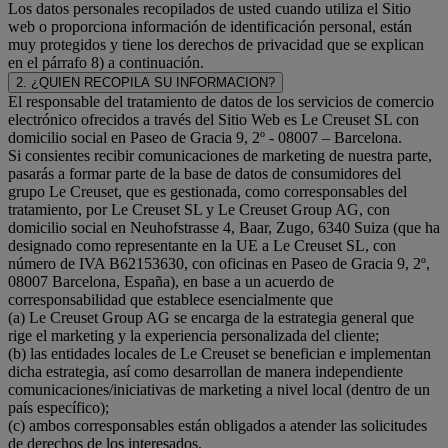
Los datos personales recopilados de usted cuando utiliza el Sitio
web o proporciona información de identificación personal, están
muy protegidos y tiene los derechos de privacidad que se explican
en el párrafo 8) a continuación.
2. ¿QUIEN RECOPILA SU INFORMACION?
El responsable del tratamiento de datos de los servicios de comercio
electrónico ofrecidos a través del Sitio Web es Le Creuset SL con
domicilio social en Paseo de Gracia 9, 2º - 08007 – Barcelona.
Si consientes recibir comunicaciones de marketing de nuestra parte,
pasarás a formar parte de la base de datos de consumidores del
grupo Le Creuset, que es gestionada, como corresponsables del
tratamiento, por Le Creuset SL y Le Creuset Group AG, con
domicilio social en Neuhofstrasse 4, Baar, Zugo, 6340 Suiza (que ha
designado como representante en la UE a Le Creuset SL, con
número de IVA B62153630, con oficinas en Paseo de Gracia 9, 2º,
08007 Barcelona, España), en base a un acuerdo de
corresponsabilidad que establece esencialmente que
(a) Le Creuset Group AG se encarga de la estrategia general que
rige el marketing y la experiencia personalizada del cliente;
(b) las entidades locales de Le Creuset se benefician e implementan
dicha estrategia, así como desarrollan de manera independiente
comunicaciones/iniciativas de marketing a nivel local (dentro de un
país específico);
(c) ambos corresponsables están obligados a atender las solicitudes
de derechos de los interesados.