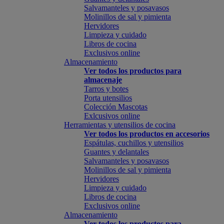
Salvamanteles y posavasos
Molinillos de sal y pimienta
Hervidores
Limpieza y cuidado
Libros de cocina
Exclusivos online
Almacenamiento
Ver todos los productos para
almacenaje
Tarros y botes
Porta utensilios
Colección Mascotas
Exlcusivos online
Herramientas y utensilios de cocina
Ver todos los productos en accesorios
Espátulas, cuchillos y utensilios
Guantes y delantales
Salvamanteles y posavasos
Molinillos de sal y pimienta
Hervidores
Limpieza y cuidado
Libros de cocina
Exclusivos online
Almacenamiento
Ver todos los productos para