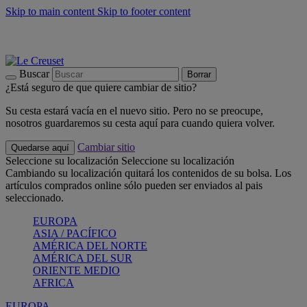
Skip to main content
Skip to footer content
📣 Últimas unidades: ahorra hasta un -40%
COMPRAR
Barbacoas, pícnics, crea tu verano con Le Creuset
COMPRAR
Descubre el color del verano: Bleu Riviera
COMPRAR
Buscar
Borrar
¿Está seguro de que quiere cambiar de sitio?
Su cesta estará vacía en el nuevo sitio. Pero no se preocupe,
nosotros guardaremos su cesta aquí para cuando quiera volver.
Cambiar sitio
Quedarse aquí
Seleccione su localización
Seleccione su localización
Cambiando su localización quitará los contenidos de su bolsa. Los
artículos comprados online sólo pueden ser enviados al pais
seleccionado.
EUROPA
ASIA / PACÍFICO
AMÉRICA DEL NORTE
AMÉRICA DEL SUR
ORIENTE MEDIO
AFRICA
EUROPA