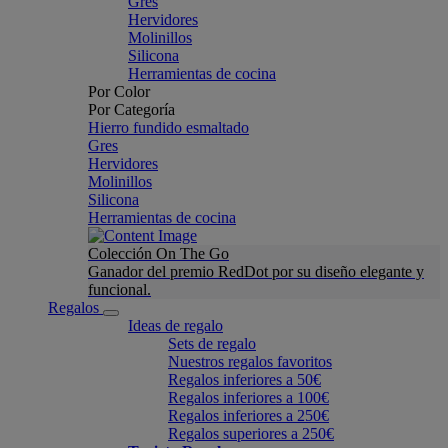
Gres
Hervidores
Molinillos
Silicona
Herramientas de cocina
Por Color
Por Categoría
Hierro fundido esmaltado
Gres
Hervidores
Molinillos
Silicona
Herramientas de cocina
Colección On The Go
Ganador del premio RedDot por su diseño elegante y
funcional.
Regalos
Ideas de regalo
Sets de regalo
Nuestros regalos favoritos
Regalos inferiores a 50€
Regalos inferiores a 100€
Regalos inferiores a 250€
Regalos superiores a 250€