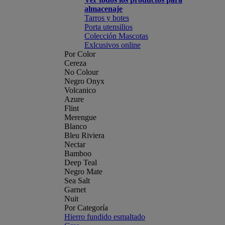
almacenaje
Tarros y botes
Porta utensilios
Colección Mascotas
Exlcusivos online
Por Color
Cereza
No Colour
Negro Onyx
Volcanico
Azure
Flint
Merengue
Blanco
Bleu Riviera
Nectar
Bamboo
Deep Teal
Negro Mate
Sea Salt
Garnet
Nuit
Por Categoría
Hierro fundido esmaltado