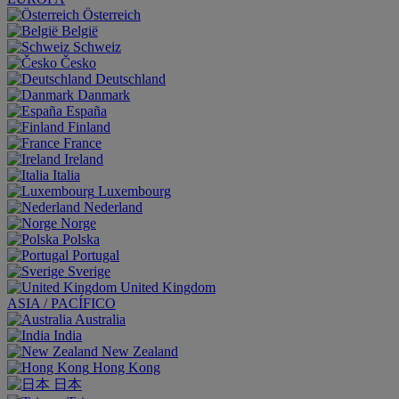
Österreich
België
Schweiz
Česko
Deutschland
Danmark
España
Finland
France
Ireland
Italia
Luxembourg
Nederland
Norge
Polska
Portugal
Sverige
United Kingdom
ASIA / PACÍFICO
Australia
India
New Zealand
Hong Kong
日本