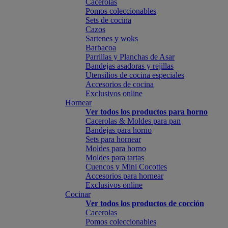
Cacerolas
Pomos coleccionables
Sets de cocina
Cazos
Sartenes y woks
Barbacoa
Parrillas y Planchas de Asar
Bandejas asadoras y rejillas
Utensilios de cocina especiales
Accesorios de cocina
Exclusivos online
Hornear
Ver todos los productos para horno
Cacerolas & Moldes para pan
Bandejas para horno
Sets para hornear
Moldes para horno
Moldes para tartas
Cuencos y Mini Cocottes
Accesorios para hornear
Exclusivos online
Cocinar
Ver todos los productos de cocción
Cacerolas
Pomos coleccionables