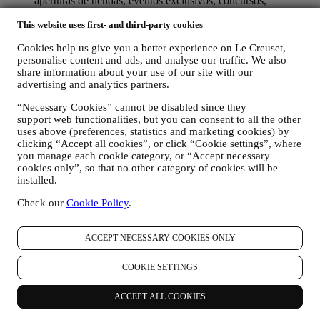
aperturas de tiendas, eventos exclusivos, concursos,
encuestas, demostraciones organizadas por Le Creuset u
This website uses first- and third-party cookies
ofertas especiales que le puedan gustar. Estas comunicaciones
pueden seleccionarse o adaptarse para usted en función de los
Cookies help us give you a better experience on Le Creuset,
detalles que tenemos sobre usted, como su ubicación o su
personalise content and ads, and analyse our traffic. We also
historial de compras, o las preferencias de nuestros productos.
share information about your use of our site with our
Usaremos sus datos para comprender mejor sus intereses. Esto
advertising and analytics partners.
nos permite personalizar nuestras comunicaciones para
hacerlas más relevantes e interesantes. No será utilizada para
“Necessary Cookies” cannot be disabled since they
otros efectos. También recopilamos estadísticas sobre la
support web functionalities, but you can consent to all the other
apertura de correo electrónico y clics utilizando tecnologías
uses above (preferences, statistics and marketing cookies) by
estándar de la industria (incluidos los píxeles de seguimiento
clicking “Accept all cookies”, or click “Cookie settings”, where
en los correos electrónicos) para ayudarnos a monitorizar
you manage each cookie category, or “Accept necessary
nuestros boletines informativos. Este procesamiento se basa
cookies only”, so that no other category of cookies will be
installed.
en su consentimiento para recibir comunicaciones de
marketing personalizadas de nuestra parte. La opción de
Check our
Cookie Policy
.
suscripción se puede ejercer en los puntos donde se recopila
información personal seleccionando la casilla de verificación
correspondiente.
ACCEPT NECESSARY COOKIES ONLY
Exclusión voluntaria: Puede dejar de recibir nuestras
COOKIE SETTINGS
comunicaciones o actualizaciones de marketing en cualquier
momento, de forma gratuita, a través de los métodos que se
muestran como parte de la comunicación (por ejemplo, para darse de
ACCEPT ALL COOKIES
baja de la newsletter puede hacer clic en el enlace para darse de baja