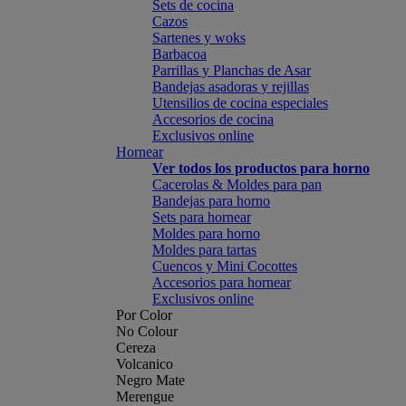
Sets de cocina
Cazos
Sartenes y woks
Barbacoa
Parrillas y Planchas de Asar
Bandejas asadoras y rejillas
Utensilios de cocina especiales
Accesorios de cocina
Exclusivos online
Hornear
Ver todos los productos para horno
Cacerolas & Moldes para pan
Bandejas para horno
Sets para hornear
Moldes para horno
Moldes para tartas
Cuencos y Mini Cocottes
Accesorios para hornear
Exclusivos online
Por Color
No Colour
Cereza
Volcanico
Negro Mate
Merengue