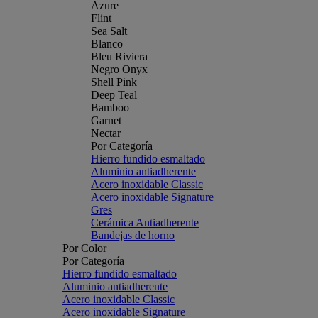
Azure
Flint
Sea Salt
Blanco
Bleu Riviera
Negro Onyx
Shell Pink
Deep Teal
Bamboo
Garnet
Nectar
Por Categoría
Hierro fundido esmaltado
Aluminio antiadherente
Acero inoxidable Classic
Acero inoxidable Signature
Gres
Cerámica Antiadherente
Bandejas de horno
Por Color
Por Categoría
Hierro fundido esmaltado
Aluminio antiadherente
Acero inoxidable Classic
Acero inoxidable Signature