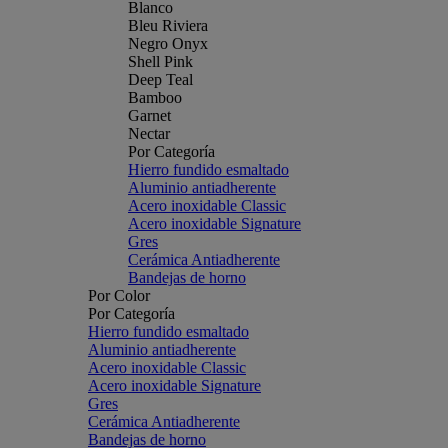
Blanco
Bleu Riviera
Negro Onyx
Shell Pink
Deep Teal
Bamboo
Garnet
Nectar
Por Categoría
Hierro fundido esmaltado
Aluminio antiadherente
Acero inoxidable Classic
Acero inoxidable Signature
Gres
Cerámica Antiadherente
Bandejas de horno
Por Color
Por Categoría
Hierro fundido esmaltado
Aluminio antiadherente
Acero inoxidable Classic
Acero inoxidable Signature
Gres
Cerámica Antiadherente
Bandejas de horno