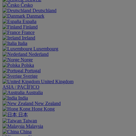
Česko
Deutschland
Danmark
España
Finland
France
Ireland
Italia
Luxembourg
Nederland
Norge
Polska
Portugal
Sverige
United Kingdom
ASIA / PACÍFICO
Australia
India
New Zealand
Hong Kong
日本
Taiwan
Malaysia
China