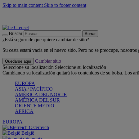
Skip to main content
Skip to footer content
📣 Últimas unidades: ahorra hasta un -40%
COMPRAR
Barbacoas, pícnics, crea tu verano con Le Creuset
COMPRAR
Descubre el color del verano: Bleu Riviera
COMPRAR
Buscar
Borrar
¿Está seguro de que quiere cambiar de sitio?
Su cesta estará vacía en el nuevo sitio. Pero no se preocupe, nosotros
Cambiar sitio
Quedarse aquí
Seleccione su localización
Seleccione su localización
Cambiando su localización quitará los contenidos de su bolsa. Los art
EUROPA
ASIA / PACÍFICO
AMÉRICA DEL NORTE
AMÉRICA DEL SUR
ORIENTE MEDIO
AFRICA
EUROPA
Österreich
België
Schweiz