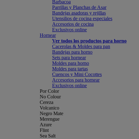
Barbacoa
Parrillas y Planchas de Asar
Bandejas asadoras y rejillas
Utensilios de cocina especiales
Accesorios de cocina
Exclusivos online
Hornear
Ver todos los productos para horno
Cacerolas & Moldes para pan
Bandejas para horno
Sets para hornear
Moldes para horno
Moldes para tartas
Cuencos y Mini Cocottes
Accesorios para hornear
Exclusivos online
Por Color
No Colour
Cereza
Volcanico
Negro Mate
Merengue
Azure
Flint
Sea Salt