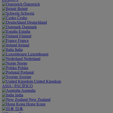
Österreich
België
Schweiz
Česko
Deutschland
Danmark
España
Finland
France
Ireland
Italia
Luxembourg
Nederland
Norge
Polska
Portugal
Sverige
United Kingdom
ASIA / PACÍFICO
Australia
India
New Zealand
Hong Kong
日本