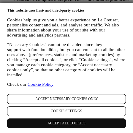
Usaremos sus datos para comprender mejor sus intereses. Esto
nos permite personalizar nuestras comunicaciones para
This website uses first- and third-party cookies
hacerlas más relevantes e interesantes. No será utilizada para
Cookies help us give you a better experience on Le Creuset,
otros efectos. También recopilamos estadísticas sobre la
personalise content and ads, and analyse our traffic. We also
apertura de correo electrónico y clics utilizando tecnologías
share information about your use of our site with our
estándar de la industria (incluidos los píxeles de seguimiento
advertising and analytics partners.
en los correos electrónicos) para ayudarnos a monitorizar
nuestros boletines informativos. Este procesamiento se basa
“Necessary Cookies” cannot be disabled since they
en su consentimiento para recibir comunicaciones de
support web functionalities, but you can consent to all the other
marketing personalizadas de nuestra parte. La opción de
uses above (preferences, statistics and marketing cookies) by
suscripción se puede ejercer en los puntos donde se recopila
clicking “Accept all cookies”, or click “Cookie settings”, where
información personal seleccionando la casilla de verificación
you manage each cookie category, or “Accept necessary
correspondiente.
cookies only”, so that no other category of cookies will be
installed.
Exclusión voluntaria: Puede dejar de recibir nuestras
comunicaciones o actualizaciones de marketing en cualquier
Check our
Cookie Policy
.
momento, de forma gratuita, a través de los métodos que se
muestran como parte de la comunicación (por ejemplo, para darse de
ACCEPT NECESSARY COOKIES ONLY
baja de la newsletter puede hacer clic en el enlace para darse de baja
que aparece en la parte inferior de cada correo electrónico). En
cualquier caso, si desea poner fin a cualquiera de nuestras
COOKIE SETTINGS
actividades de marketing, envíenos un correo electrónico a
privacy@lecreuset.com
. Procesaremos su exclusión lo antes posible,
ACCEPT ALL COOKIES
pero en algunas circunstancias puede recibir algunos mensajes más
hasta que la exclusión se procese por completo.
Por favor,