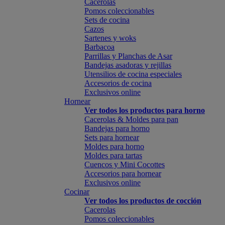
Cacerolas
Pomos coleccionables
Sets de cocina
Cazos
Sartenes y woks
Barbacoa
Parrillas y Planchas de Asar
Bandejas asadoras y rejillas
Utensilios de cocina especiales
Accesorios de cocina
Exclusivos online
Hornear
Ver todos los productos para horno
Cacerolas & Moldes para pan
Bandejas para horno
Sets para hornear
Moldes para horno
Moldes para tartas
Cuencos y Mini Cocottes
Accesorios para hornear
Exclusivos online
Cocinar
Ver todos los productos de cocción
Cacerolas
Pomos coleccionables