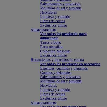
Salvamanteles y posavasos
Molinillos de sal y pimienta
Hervidores
Limpieza y cuidado
Libros de cocina
Exclusivos online
Almacenamiento
Ver todos los productos para
almacenaje
Tarros y botes
Porta utensilios
Colección Mascotas
Exlcusivos online
Herramientas y utensilios de cocina
Ver todos los productos en accesorios
Espátulas, cuchillos y utensilios
Guantes y delantales
Salvamanteles y posavasos
Molinillos de sal y pimienta
Hervidores
Limpieza y cuidado
Libros de cocina
Exclusivos online
Almacenamiento
Ver todos los productos para