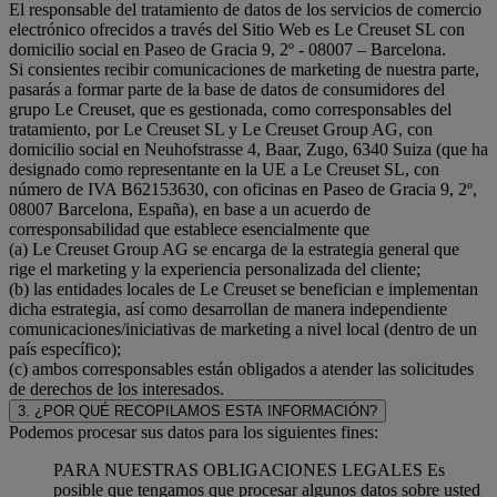
El responsable del tratamiento de datos de los servicios de comercio
electrónico ofrecidos a través del Sitio Web es Le Creuset SL con
domicilio social en Paseo de Gracia 9, 2º - 08007 – Barcelona.
Si consientes recibir comunicaciones de marketing de nuestra parte,
pasarás a formar parte de la base de datos de consumidores del
grupo Le Creuset, que es gestionada, como corresponsables del
tratamiento, por Le Creuset SL y Le Creuset Group AG, con
domicilio social en Neuhofstrasse 4, Baar, Zugo, 6340 Suiza (que ha
designado como representante en la UE a Le Creuset SL, con
número de IVA B62153630, con oficinas en Paseo de Gracia 9, 2º,
08007 Barcelona, España), en base a un acuerdo de
corresponsabilidad que establece esencialmente que
(a) Le Creuset Group AG se encarga de la estrategia general que
rige el marketing y la experiencia personalizada del cliente;
(b) las entidades locales de Le Creuset se benefician e implementan
dicha estrategia, así como desarrollan de manera independiente
comunicaciones/iniciativas de marketing a nivel local (dentro de un
país específico);
(c) ambos corresponsables están obligados a atender las solicitudes
de derechos de los interesados.
3. ¿POR QUÉ RECOPILAMOS ESTA INFORMACIÓN?
Podemos procesar sus datos para los siguientes fines:
PARA NUESTRAS OBLIGACIONES LEGALES Es
posible que tengamos que procesar algunos datos sobre usted