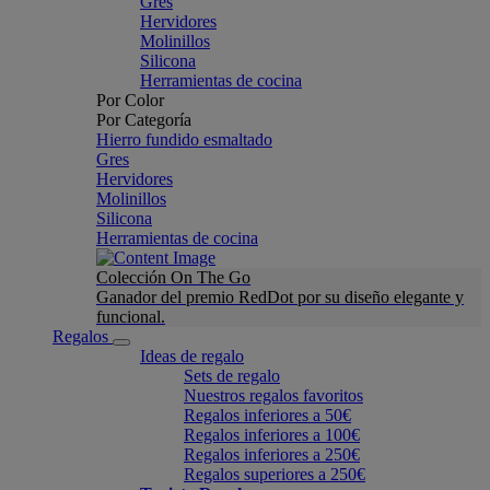
Gres
Hervidores
Molinillos
Silicona
Herramientas de cocina
Por Color
Por Categoría
Hierro fundido esmaltado
Gres
Hervidores
Molinillos
Silicona
Herramientas de cocina
Colección On The Go
Ganador del premio RedDot por su diseño elegante y
funcional.
Regalos
Ideas de regalo
Sets de regalo
Nuestros regalos favoritos
Regalos inferiores a 50€
Regalos inferiores a 100€
Regalos inferiores a 250€
Regalos superiores a 250€