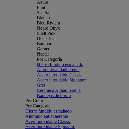
Azure
Flint
Sea Salt
Blanco
Bleu Riviera
Negro Onyx
Shell Pink
Deep Teal
Bamboo
Garnet
Nectar
Por Categoría
Hierro fundido esmaltado
Aluminio antiadherente
Acero inoxidable Classic
Acero inoxidable Signature
Gres
Cerámica Antiadherente
Bandejas de horno
Por Color
Por Categoría
Hierro fundido esmaltado
Aluminio antiadherente
Acero inoxidable Classic
Acero inoxidable Signature