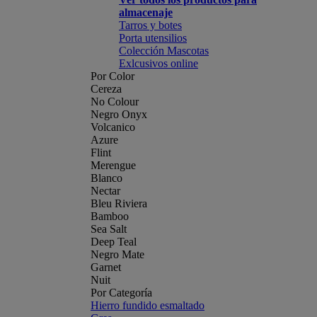
almacenaje
Tarros y botes
Porta utensilios
Colección Mascotas
Exlcusivos online
Por Color
Cereza
No Colour
Negro Onyx
Volcanico
Azure
Flint
Merengue
Blanco
Nectar
Bleu Riviera
Bamboo
Sea Salt
Deep Teal
Negro Mate
Garnet
Nuit
Por Categoría
Hierro fundido esmaltado