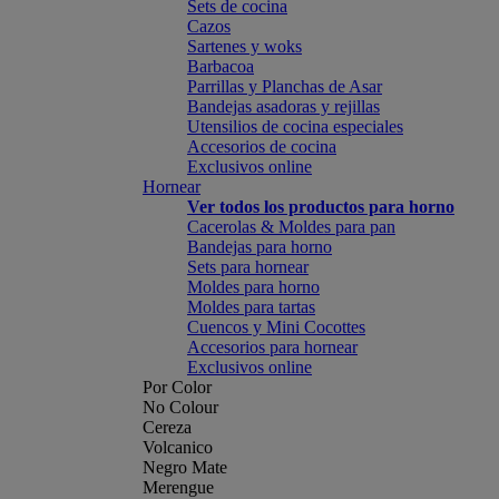
Sets de cocina
Cazos
Sartenes y woks
Barbacoa
Parrillas y Planchas de Asar
Bandejas asadoras y rejillas
Utensilios de cocina especiales
Accesorios de cocina
Exclusivos online
Hornear
Ver todos los productos para horno
Cacerolas & Moldes para pan
Bandejas para horno
Sets para hornear
Moldes para horno
Moldes para tartas
Cuencos y Mini Cocottes
Accesorios para hornear
Exclusivos online
Por Color
No Colour
Cereza
Volcanico
Negro Mate
Merengue