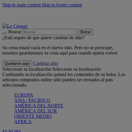
Skip to main content
Skip to footer content
📣 Últimas unidades: ahorra hasta un -40%
COMPRAR
Barbacoas, pícnics, crea tu verano con Le Creuset
COMPRAR
Descubre el color del verano: Bleu Riviera
COMPRAR
Buscar
Borrar
¿Está seguro de que quiere cambiar de sitio?
Su cesta estará vacía en el nuevo sitio. Pero no se preocupe,
nosotros guardaremos su cesta aquí para cuando quiera volver.
Cambiar sitio
Quedarse aquí
Seleccione su localización
Seleccione su localización
Cambiando su localización quitará los contenidos de su bolsa. Los
artículos comprados online sólo pueden ser enviados al pais
seleccionado.
EUROPA
ASIA / PACÍFICO
AMÉRICA DEL NORTE
AMÉRICA DEL SUR
ORIENTE MEDIO
AFRICA
EUROPA