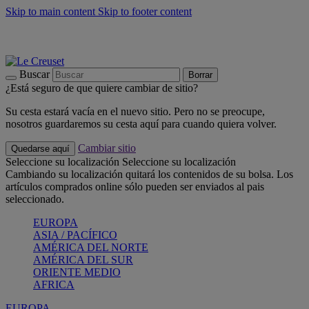
Skip to main content
Skip to footer content
📣 Últimas unidades: ahorra hasta un -40%
COMPRAR
Barbacoas, pícnics, crea tu verano con Le Creuset
COMPRAR
Descubre el color del verano: Bleu Riviera
COMPRAR
Buscar
Borrar
¿Está seguro de que quiere cambiar de sitio?
Su cesta estará vacía en el nuevo sitio. Pero no se preocupe,
nosotros guardaremos su cesta aquí para cuando quiera volver.
Cambiar sitio
Quedarse aquí
Seleccione su localización
Seleccione su localización
Cambiando su localización quitará los contenidos de su bolsa. Los
artículos comprados online sólo pueden ser enviados al pais
seleccionado.
EUROPA
ASIA / PACÍFICO
AMÉRICA DEL NORTE
AMÉRICA DEL SUR
ORIENTE MEDIO
AFRICA
EUROPA