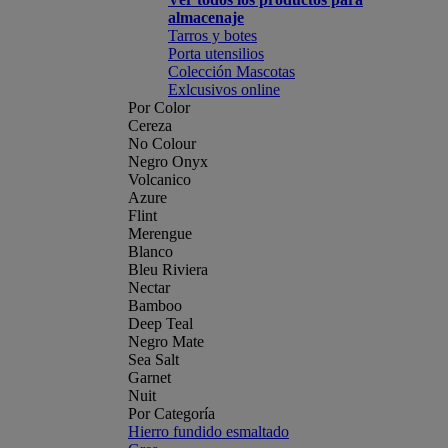
almacenaje
Tarros y botes
Porta utensilios
Colección Mascotas
Exlcusivos online
Por Color
Cereza
No Colour
Negro Onyx
Volcanico
Azure
Flint
Merengue
Blanco
Bleu Riviera
Nectar
Bamboo
Deep Teal
Negro Mate
Sea Salt
Garnet
Nuit
Por Categoría
Hierro fundido esmaltado