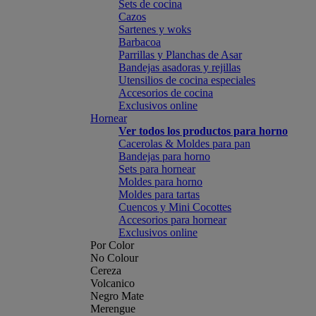
Sets de cocina
Cazos
Sartenes y woks
Barbacoa
Parrillas y Planchas de Asar
Bandejas asadoras y rejillas
Utensilios de cocina especiales
Accesorios de cocina
Exclusivos online
Hornear
Ver todos los productos para horno
Cacerolas & Moldes para pan
Bandejas para horno
Sets para hornear
Moldes para horno
Moldes para tartas
Cuencos y Mini Cocottes
Accesorios para hornear
Exclusivos online
Por Color
No Colour
Cereza
Volcanico
Negro Mate
Merengue