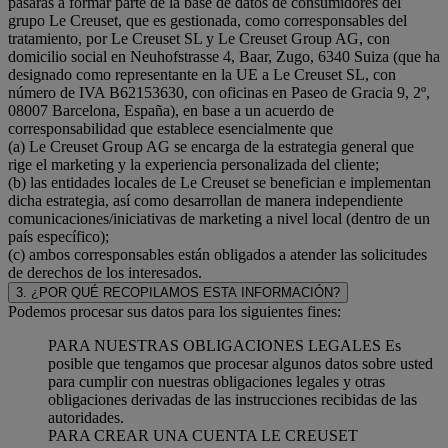
pasarás a formar parte de la base de datos de consumidores del
grupo Le Creuset, que es gestionada, como corresponsables del
tratamiento, por Le Creuset SL y Le Creuset Group AG, con
domicilio social en Neuhofstrasse 4, Baar, Zugo, 6340 Suiza (que ha
designado como representante en la UE a Le Creuset SL, con
número de IVA B62153630, con oficinas en Paseo de Gracia 9, 2º,
08007 Barcelona, España), en base a un acuerdo de
corresponsabilidad que establece esencialmente que
(a) Le Creuset Group AG se encarga de la estrategia general que
rige el marketing y la experiencia personalizada del cliente;
(b) las entidades locales de Le Creuset se benefician e implementan
dicha estrategia, así como desarrollan de manera independiente
comunicaciones/iniciativas de marketing a nivel local (dentro de un
país específico);
(c) ambos corresponsables están obligados a atender las solicitudes
de derechos de los interesados.
3. ¿POR QUÉ RECOPILAMOS ESTA INFORMACIÓN?
Podemos procesar sus datos para los siguientes fines:
PARA NUESTRAS OBLIGACIONES LEGALES Es
posible que tengamos que procesar algunos datos sobre usted
para cumplir con nuestras obligaciones legales y otras
obligaciones derivadas de las instrucciones recibidas de las
autoridades.
PARA CREAR UNA CUENTA LE CREUSET