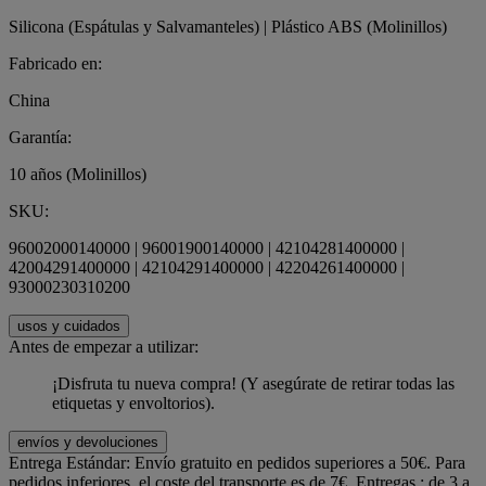
Silicona (Espátulas y Salvamanteles) | Plástico ABS (Molinillos)
Fabricado en:
China
Garantía:
10 años (Molinillos)
SKU:
96002000140000 | 96001900140000 | 42104281400000 |
42004291400000 | 42104291400000 | 42204261400000 |
93000230310200
usos y cuidados
Antes de empezar a utilizar:
¡Disfruta tu nueva compra! (Y asegúrate de retirar todas las
etiquetas y envoltorios).
envíos y devoluciones
Entrega Estándar:
Envío gratuito en pedidos superiores a 50€. Para
pedidos inferiores, el coste del transporte es de 7€. Entregas : de 3 a