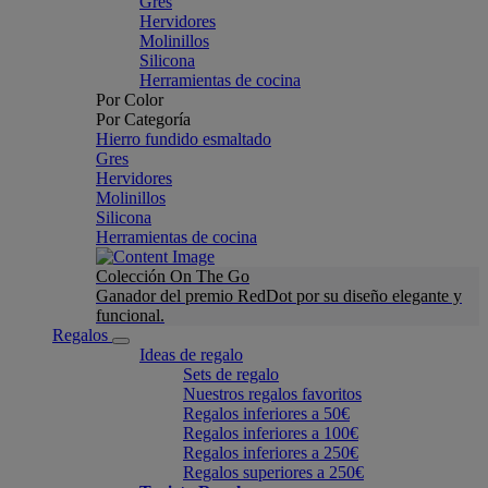
Gres
Hervidores
Molinillos
Silicona
Herramientas de cocina
Por Color
Por Categoría
Hierro fundido esmaltado
Gres
Hervidores
Molinillos
Silicona
Herramientas de cocina
Colección On The Go
Ganador del premio RedDot por su diseño elegante y
funcional.
Regalos
Ideas de regalo
Sets de regalo
Nuestros regalos favoritos
Regalos inferiores a 50€
Regalos inferiores a 100€
Regalos inferiores a 250€
Regalos superiores a 250€