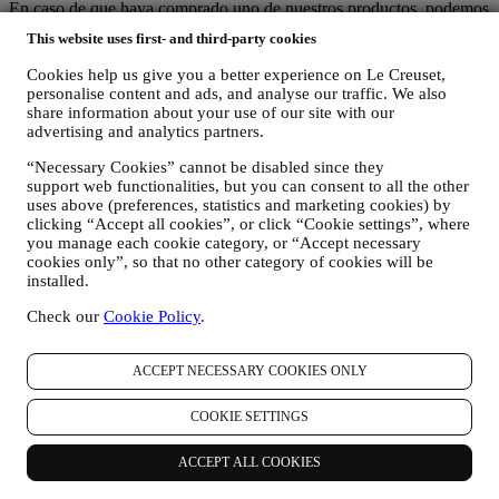
En caso de que haya comprado uno de nuestros productos, podemos
enviar un correo electrónico solicitando la opinión sobre sus
This website uses first- and third-party cookies
productos. Estamos interesados en las opiniones de los productos de
nuestros clientes (si desean proporcionar dicha información) para
Cookies help us give you a better experience on Le Creuset,
mejorar constantemente nuestros productos y servicios. Al final del
personalise content and ads, and analyse our traffic. We also
proceso de compra, también podemos invitarle a escribir su opinión
share information about your use of our site with our
del producto. La opinión no es obligatoria, y usted es libre de
advertising and analytics partners.
enviarla o no.
“Necessary Cookies” cannot be disabled since they
support web functionalities, but you can consent to all the other
REORIENTACIÓN / ADAPTACIÓN DE NUESTRAS
uses above (preferences, statistics and marketing cookies) by
OFERTAS Y MEJORA DE LA EXPERIENCIA DEL
clicking “Accept all cookies”, or click “Cookie settings”, where
CLIENTE Nos gustaría utilizar sus datos para adaptar
you manage each cookie category, or “Accept necessary
nuestros servicios y ofertas a sus necesidades y preferencias
cookies only”, so that no other category of cookies will be
para proporcionarle una experiencia de cliente personalizada
installed.
de Le Creuset. Lo haremos analizando sus hábitos o intereses,
por ejemplo, en relación con los productos más vistos, su
Check our
Cookie Policy
.
interacción con nosotros en las redes sociales, qué páginas de
nuestro sitio web visita, qué contenido de nuestras ofertas lee
usted. Lo hacemos principalmente a través de cookies y
ACCEPT NECESSARY COOKIES ONLY
tecnologías similares (incluidos los píxeles de seguimiento en
los correos electrónicos), también en combinación con sus
COOKIE SETTINGS
datos y preferencias recogidos una vez que se suscribe a
nuestras comunicaciones de marketing personalizadas.
ACCEPT ALL COOKIES
Utilizaremos esta información para gestionar nuestra
publicidad en otros sitios, conceder acceso a contenidos