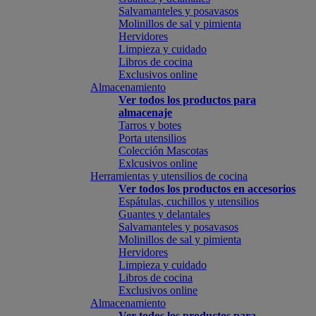
Salvamanteles y posavasos
Molinillos de sal y pimienta
Hervidores
Limpieza y cuidado
Libros de cocina
Exclusivos online
Almacenamiento
Ver todos los productos para
almacenaje
Tarros y botes
Porta utensilios
Colección Mascotas
Exlcusivos online
Herramientas y utensilios de cocina
Ver todos los productos en accesorios
Espátulas, cuchillos y utensilios
Guantes y delantales
Salvamanteles y posavasos
Molinillos de sal y pimienta
Hervidores
Limpieza y cuidado
Libros de cocina
Exclusivos online
Almacenamiento
Ver todos los productos para