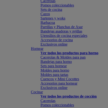
Cacerolas
Pomos coleccionables
Sets de cocina
Cazos
Sartenes y woks
Barbacoa
Parrillas y Planchas de Asar
Bandejas asadoras y rejillas
Utensilios de cocina especiales
Accesorios de cocina
Exclusivos online
Hornear
Ver todos los productos para horno
Cacerolas & Moldes para pan
Bandejas para horno
Sets para hornear
Moldes para horno
Moldes para tartas
Cuencos y Mini Cocottes
Accesorios para hornear
Exclusivos online
Cocinar
Ver todos los productos de cocción
Cacerolas
Pomos coleccionables