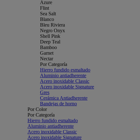
Azure
Flint
Sea Salt
Blanco
Bleu Riviera
Negro Onyx
Shell Pink
Deep Teal
Bamboo
Garnet
Nectar
Por Categoría
Hierro fundido esmaltado
Aluminio antiadherente
Acero inoxidable Classic
Acero inoxidable Signature
Gres
Cerámica Antiadherente
Bandejas de horno
Por Color
Por Categoría
Hierro fundido esmaltado
Aluminio antiadherente
Acero inoxidable Classic
Acero inoxidable Signature