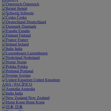
Österreich
België
Schweiz
Česko
Deutschland
Danmark
España
Finland
France
Ireland
Italia
Luxembourg
Nederland
Norge
Polska
Portugal
Sverige
United Kingdom
ASIA / PACÍFICO
Australia
India
New Zealand
Hong Kong
日本