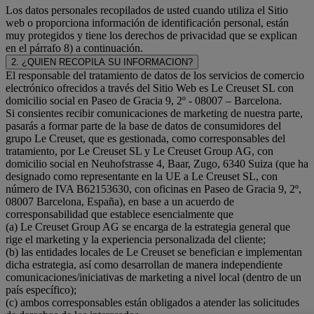
Los datos personales recopilados de usted cuando utiliza el Sitio
web o proporciona información de identificación personal, están
muy protegidos y tiene los derechos de privacidad que se explican
en el párrafo 8) a continuación.
2. ¿QUIEN RECOPILA SU INFORMACION?
El responsable del tratamiento de datos de los servicios de comercio
electrónico ofrecidos a través del Sitio Web es Le Creuset SL con
domicilio social en Paseo de Gracia 9, 2º - 08007 – Barcelona.
Si consientes recibir comunicaciones de marketing de nuestra parte,
pasarás a formar parte de la base de datos de consumidores del
grupo Le Creuset, que es gestionada, como corresponsables del
tratamiento, por Le Creuset SL y Le Creuset Group AG, con
domicilio social en Neuhofstrasse 4, Baar, Zugo, 6340 Suiza (que ha
designado como representante en la UE a Le Creuset SL, con
número de IVA B62153630, con oficinas en Paseo de Gracia 9, 2º,
08007 Barcelona, España), en base a un acuerdo de
corresponsabilidad que establece esencialmente que
(a) Le Creuset Group AG se encarga de la estrategia general que
rige el marketing y la experiencia personalizada del cliente;
(b) las entidades locales de Le Creuset se benefician e implementan
dicha estrategia, así como desarrollan de manera independiente
comunicaciones/iniciativas de marketing a nivel local (dentro de un
país específico);
(c) ambos corresponsables están obligados a atender las solicitudes