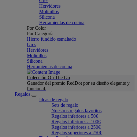
Gres
Hervidores
Molinillos
Silicona
Herramientas de cocina
Por Color
Por Categoría
Hierro fundido esmaltado
Gres
Hervidores
Molinillos
Silicona
Herramientas de cocina
Colección On The Go
Ganador del premio RedDot por su diseño elegante y
funcional.
Regalos
Ideas de regalo
Sets de regalo
Nuestros regalos favoritos
Regalos inferiores a 50€
Regalos inferiores a 100€
Regalos inferiores a 250€
Regalos superiores a 250€