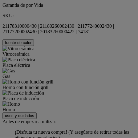
Garantía de por Vida
SKU:
21178310000430 | 21180260002430 | 21177240002430 |
21177200002430 | 20183260000422 | 74181
fuente de calor
Vitrocerámica
Placa eléctrica
Gas
Horno con función grill
Placa de inducción
Horno
usos y cuidados
Antes de empezar a utilizar:
¡Disfruta tu nueva compra! (Y asegúrate de retirar todas las
etiquetas y envoltorios).