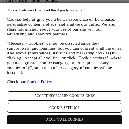
de derechos de los interesados.
3. ¿POR QUÉ RECOPILAMOS ESTA INFORMACIÓN?
This website uses first- and third-party cookies
Podemos procesar sus datos para los siguientes fines:
Cookies help us give you a better experience on Le Creuset,
PARA NUESTRAS OBLIGACIONES LEGALES Es
personalise content and ads, and analyse our traffic. We also
posible que tengamos que procesar algunos datos sobre usted
share information about your use of our site with our
para cumplir con nuestras obligaciones legales y otras
advertising and analytics partners.
obligaciones derivadas de las instrucciones recibidas de las
autoridades.
“Necessary Cookies” cannot be disabled since they
PARA CREAR UNA CUENTA LE CREUSET
support web functionalities, but you can consent to all the other
Utilizaremos sus datos para crear una cuenta de Le Creuset
uses above (preferences, statistics and marketing cookies) by
que le dará acceso a una serie de ventajas dedicadas a los
clicking “Accept all cookies”, or click “Cookie settings”, where
you manage each cookie category, or “Accept necessary
usuarios registrados, para disfrutar mejor de nuestros
cookies only”, so that no other category of cookies will be
servicios, tales como un pago más rápido, guardar múltiples
installed.
direcciones de envío, ver y realizar un seguimiento de
pedidos. Cualquier actividad de procesamiento es necesaria
Check our
Cookie Policy
.
para permitirnos proporcionarle estos servicios como titular de
una cuenta de Le Creuset.
PARA GESTIONAR SUS PEDIDOS Y
ACCEPT NECESSARY COOKIES ONLY
PROPORCIONARLE NUESTROS PRODUCTOS,
SERVICIOS Y ASISTENCIA. Utilizaremos sus datos para
COOKIE SETTINGS
gestionar nuestra relación contractual con usted, su compra de
productos en el Sitio web y/o en nuestras tiendas Le Creuset,
ACCEPT ALL COOKIES
su uso del Sitio web, cualquier asistencia posterior a la venta o
su participación en nuestros concursos. Es posible que