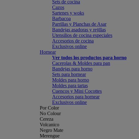
Sets de cocina
Cazos
Sartenes y woks
Barbacoa
Parrillas y Planchas de Asar
Bandejas asadoras y rejillas
Utensilios de cocina especiales
Accesorios de cocina
Exclusivos online
Hornear
Ver todos los productos para horno
Cacerolas & Moldes para pan
Bandejas para horno
Sets para hornear
Moldes para horno
Moldes para tartas
Cuencos y Mini Cocottes
Accesorios para hornear
Exclusivos online
Por Color
No Colour
Cereza
Volcanico
Negro Mate
Merengue