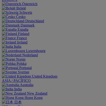
Österreich
België
Schweiz
Česko
Deutschland
Danmark
España
Finland
France
Ireland
Italia
Luxembourg
Nederland
Norge
Polska
Portugal
Sverige
United Kingdom
ASIA / PACÍFICO
Australia
India
New Zealand
Hong Kong
日本