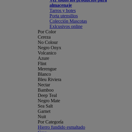
almacenaje
Tarros y botes
Porta utensilios
Colección Mascotas
Exlcusivos online
Por Color
Cereza
No Colour
Negro Onyx
Volcanico
Azure
Flint
Merengue
Blanco
Bleu Riviera
Nectar
Bamboo
Deep Teal
Negro Mate
Sea Salt
Garnet
Nuit
Por Categoría
Hierro fundido esmaltado