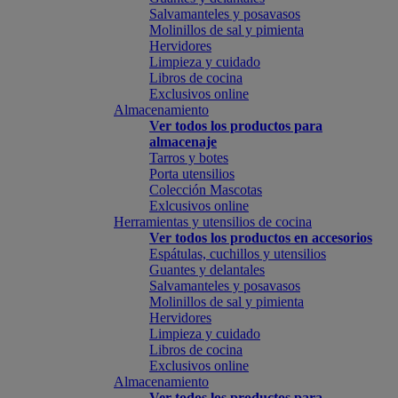
Salvamanteles y posavasos
Molinillos de sal y pimienta
Hervidores
Limpieza y cuidado
Libros de cocina
Exclusivos online
Almacenamiento
Ver todos los productos para
almacenaje
Tarros y botes
Porta utensilios
Colección Mascotas
Exlcusivos online
Herramientas y utensilios de cocina
Ver todos los productos en accesorios
Espátulas, cuchillos y utensilios
Guantes y delantales
Salvamanteles y posavasos
Molinillos de sal y pimienta
Hervidores
Limpieza y cuidado
Libros de cocina
Exclusivos online
Almacenamiento
Ver todos los productos para