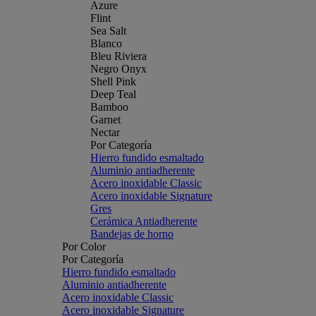
Azure
Flint
Sea Salt
Blanco
Bleu Riviera
Negro Onyx
Shell Pink
Deep Teal
Bamboo
Garnet
Nectar
Por Categoría
Hierro fundido esmaltado
Aluminio antiadherente
Acero inoxidable Classic
Acero inoxidable Signature
Gres
Cerámica Antiadherente
Bandejas de horno
Por Color
Por Categoría
Hierro fundido esmaltado
Aluminio antiadherente
Acero inoxidable Classic
Acero inoxidable Signature