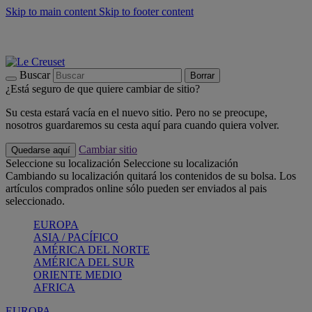
Skip to main content
Skip to footer content
📣 Últimas unidades: ahorra hasta un -40%
COMPRAR
Barbacoas, pícnics, crea tu verano con Le Creuset
COMPRAR
Descubre el color del verano: Bleu Riviera
COMPRAR
Buscar
Borrar
¿Está seguro de que quiere cambiar de sitio?
Su cesta estará vacía en el nuevo sitio. Pero no se preocupe,
nosotros guardaremos su cesta aquí para cuando quiera volver.
Cambiar sitio
Quedarse aquí
Seleccione su localización
Seleccione su localización
Cambiando su localización quitará los contenidos de su bolsa. Los
artículos comprados online sólo pueden ser enviados al pais
seleccionado.
EUROPA
ASIA / PACÍFICO
AMÉRICA DEL NORTE
AMÉRICA DEL SUR
ORIENTE MEDIO
AFRICA
EUROPA