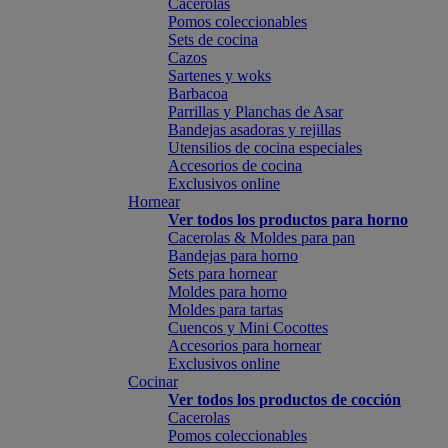
Cacerolas
Pomos coleccionables
Sets de cocina
Cazos
Sartenes y woks
Barbacoa
Parrillas y Planchas de Asar
Bandejas asadoras y rejillas
Utensilios de cocina especiales
Accesorios de cocina
Exclusivos online
Hornear
Ver todos los productos para horno
Cacerolas & Moldes para pan
Bandejas para horno
Sets para hornear
Moldes para horno
Moldes para tartas
Cuencos y Mini Cocottes
Accesorios para hornear
Exclusivos online
Cocinar
Ver todos los productos de cocción
Cacerolas
Pomos coleccionables