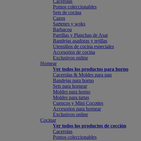
Cacerolas
Pomos coleccionables
Sets de cocina
Cazos
Sartenes y woks
Barbacoa
Parrillas y Planchas de Asar
Bandejas asadoras y rejillas
Utensilios de cocina especiales
Accesorios de cocina
Exclusivos online
Hornear
Ver todos los productos para horno
Cacerolas & Moldes para pan
Bandejas para horno
Sets para hornear
Moldes para horno
Moldes para tartas
Cuencos y Mini Cocottes
Accesorios para hornear
Exclusivos online
Cocinar
Ver todos los productos de cocción
Cacerolas
Pomos coleccionables