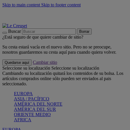
Skip to main content
Skip to footer content
📣 Últimas unidades: ahorra hasta un -40%
COMPRAR
Barbacoas, pícnics, crea tu verano con Le Creuset
COMPRAR
Descubre el color del verano: Bleu Riviera
COMPRAR
Buscar
Borrar
¿Está seguro de que quiere cambiar de sitio?
Su cesta estará vacía en el nuevo sitio. Pero no se preocupe,
nosotros guardaremos su cesta aquí para cuando quiera volver.
Cambiar sitio
Quedarse aquí
Seleccione su localización
Seleccione su localización
Cambiando su localización quitará los contenidos de su bolsa. Los
artículos comprados online sólo pueden ser enviados al pais
seleccionado.
EUROPA
ASIA / PACÍFICO
AMÉRICA DEL NORTE
AMÉRICA DEL SUR
ORIENTE MEDIO
AFRICA
EUROPA