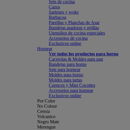
Sets de cocina
Cazos
Sartenes y woks
Barbacoa
Parrillas y Planchas de Asar
Bandejas asadoras y rejillas
Utensilios de cocina especiales
Accesorios de cocina
Exclusivos online
Hornear
Ver todos los productos para horno
Cacerolas & Moldes para pan
Bandejas para horno
Sets para hornear
Moldes para horno
Moldes para tartas
Cuencos y Mini Cocottes
Accesorios para hornear
Exclusivos online
Por Color
No Colour
Cereza
Volcanico
Negro Mate
Merengue