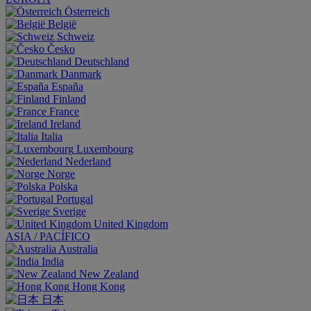
Österreich
België
Schweiz
Česko
Deutschland
Danmark
España
Finland
France
Ireland
Italia
Luxembourg
Nederland
Norge
Polska
Portugal
Sverige
United Kingdom
ASIA / PACÍFICO
Australia
India
New Zealand
Hong Kong
日本