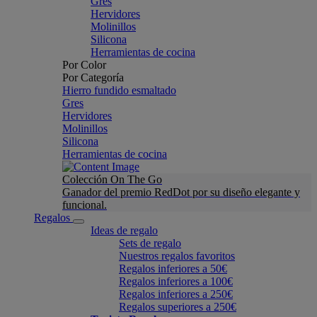
Gres
Hervidores
Molinillos
Silicona
Herramientas de cocina
Por Color
Por Categoría
Hierro fundido esmaltado
Gres
Hervidores
Molinillos
Silicona
Herramientas de cocina
Colección On The Go
Ganador del premio RedDot por su diseño elegante y
funcional.
Regalos
Ideas de regalo
Sets de regalo
Nuestros regalos favoritos
Regalos inferiores a 50€
Regalos inferiores a 100€
Regalos inferiores a 250€
Regalos superiores a 250€