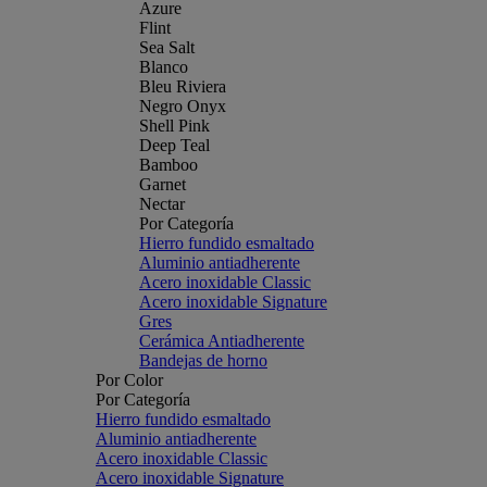
Azure
Flint
Sea Salt
Blanco
Bleu Riviera
Negro Onyx
Shell Pink
Deep Teal
Bamboo
Garnet
Nectar
Por Categoría
Hierro fundido esmaltado
Aluminio antiadherente
Acero inoxidable Classic
Acero inoxidable Signature
Gres
Cerámica Antiadherente
Bandejas de horno
Por Color
Por Categoría
Hierro fundido esmaltado
Aluminio antiadherente
Acero inoxidable Classic
Acero inoxidable Signature