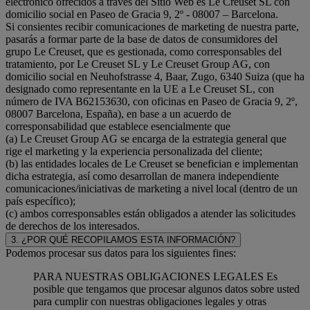
electrónico ofrecidos a través del Sitio Web es Le Creuset SL con
domicilio social en Paseo de Gracia 9, 2º - 08007 – Barcelona.
Si consientes recibir comunicaciones de marketing de nuestra parte,
pasarás a formar parte de la base de datos de consumidores del
grupo Le Creuset, que es gestionada, como corresponsables del
tratamiento, por Le Creuset SL y Le Creuset Group AG, con
domicilio social en Neuhofstrasse 4, Baar, Zugo, 6340 Suiza (que ha
designado como representante en la UE a Le Creuset SL, con
número de IVA B62153630, con oficinas en Paseo de Gracia 9, 2º,
08007 Barcelona, España), en base a un acuerdo de
corresponsabilidad que establece esencialmente que
(a) Le Creuset Group AG se encarga de la estrategia general que
rige el marketing y la experiencia personalizada del cliente;
(b) las entidades locales de Le Creuset se benefician e implementan
dicha estrategia, así como desarrollan de manera independiente
comunicaciones/iniciativas de marketing a nivel local (dentro de un
país específico);
(c) ambos corresponsables están obligados a atender las solicitudes
de derechos de los interesados.
3. ¿POR QUÉ RECOPILAMOS ESTA INFORMACIÓN?
Podemos procesar sus datos para los siguientes fines:
PARA NUESTRAS OBLIGACIONES LEGALES Es
posible que tengamos que procesar algunos datos sobre usted
para cumplir con nuestras obligaciones legales y otras