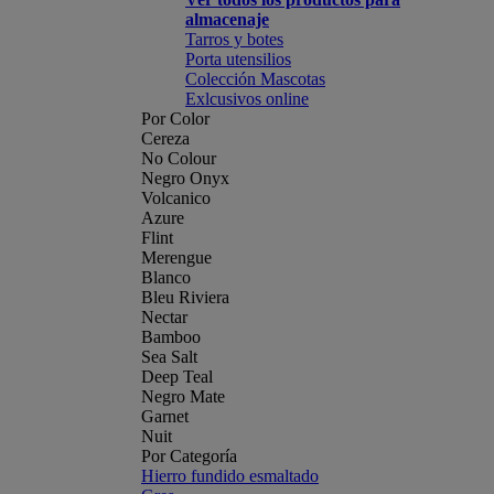
almacenaje
Tarros y botes
Porta utensilios
Colección Mascotas
Exlcusivos online
Por Color
Cereza
No Colour
Negro Onyx
Volcanico
Azure
Flint
Merengue
Blanco
Bleu Riviera
Nectar
Bamboo
Sea Salt
Deep Teal
Negro Mate
Garnet
Nuit
Por Categoría
Hierro fundido esmaltado