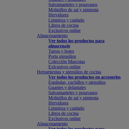
Salvamanteles y posavasos
Molinillos de sal y pimienta
Hervidores
Limpieza y cuidado
Libros de cocina
Exclusivos online
Almacenamiento
Ver todos los productos para
almacenaje
Tarros y botes
Porta utensilios
Colección Mascotas
Exlcusivos online
Herramientas y utensilios de cocina
Ver todos los productos en accesorios
Espátulas, cuchillos y utensilios
Guantes y delantales
Salvamanteles y posavasos
Molinillos de sal y pimienta
Hervidores
Limpieza y cuidado
Libros de cocina
Exclusivos online
Almacenamiento
Ver todos los productos para