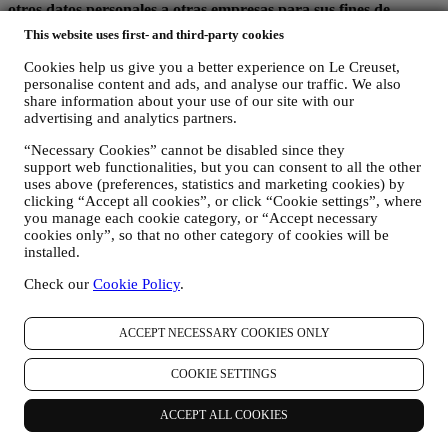
otros datos personales a otras empresas para sus fines de
marketing.
This website uses first- and third-party cookies
En caso de que haya comprado uno de nuestros productos, podemos
Cookies help us give you a better experience on Le Creuset,
enviar un correo electrónico solicitando la opinión sobre sus
personalise content and ads, and analyse our traffic. We also
productos. Estamos interesados en las opiniones de los productos de
share information about your use of our site with our
nuestros clientes (si desean proporcionar dicha información) para
advertising and analytics partners.
mejorar constantemente nuestros productos y servicios. Al final del
“Necessary Cookies” cannot be disabled since they
proceso de compra, también podemos invitarle a escribir su opinión
support web functionalities, but you can consent to all the other
del producto. La opinión no es obligatoria, y usted es libre de
uses above (preferences, statistics and marketing cookies) by
enviarla o no.
clicking “Accept all cookies”, or click “Cookie settings”, where
you manage each cookie category, or “Accept necessary
REORIENTACIÓN / ADAPTACIÓN DE NUESTRAS
cookies only”, so that no other category of cookies will be
OFERTAS Y MEJORA DE LA EXPERIENCIA DEL
installed.
CLIENTE Nos gustaría utilizar sus datos para adaptar
nuestros servicios y ofertas a sus necesidades y preferencias
Check our
Cookie Policy
.
para proporcionarle una experiencia de cliente personalizada
de Le Creuset. Lo haremos analizando sus hábitos o intereses,
por ejemplo, en relación con los productos más vistos, su
ACCEPT NECESSARY COOKIES ONLY
interacción con nosotros en las redes sociales, qué páginas de
nuestro sitio web visita, qué contenido de nuestras ofertas lee
COOKIE SETTINGS
usted. Lo hacemos principalmente a través de cookies y
tecnologías similares (incluidos los píxeles de seguimiento en
ACCEPT ALL COOKIES
los correos electrónicos), también en combinación con sus
datos y preferencias recogidos una vez que se suscribe a