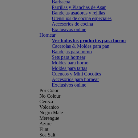
Barbacoa
Parrillas y Planchas de Asar
Bandejas asadoras y rejillas
Utensilios de cocina especiales
Accesorios de cocina
Exclusivos online
Hornear
Ver todos los productos para horno
Cacerolas & Moldes para pan
Bandejas para horno
Sets para hornear
Moldes para horno
Moldes para tartas
Cuencos y Mini Cocottes
Accesorios para hornear
Exclusivos online
Por Color
No Colour
Cereza
Volcanico
Negro Mate
Merengue
Azure
Flint
Sea Salt