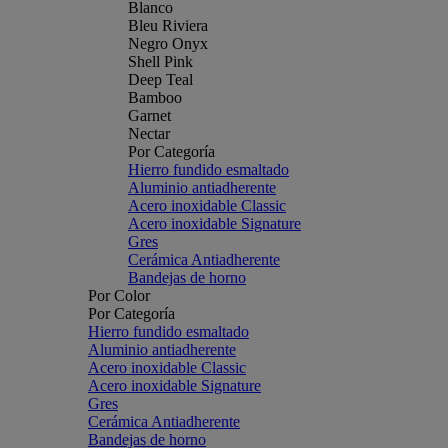
Blanco
Bleu Riviera
Negro Onyx
Shell Pink
Deep Teal
Bamboo
Garnet
Nectar
Por Categoría
Hierro fundido esmaltado
Aluminio antiadherente
Acero inoxidable Classic
Acero inoxidable Signature
Gres
Cerámica Antiadherente
Bandejas de horno
Por Color
Por Categoría
Hierro fundido esmaltado
Aluminio antiadherente
Acero inoxidable Classic
Acero inoxidable Signature
Gres
Cerámica Antiadherente
Bandejas de horno