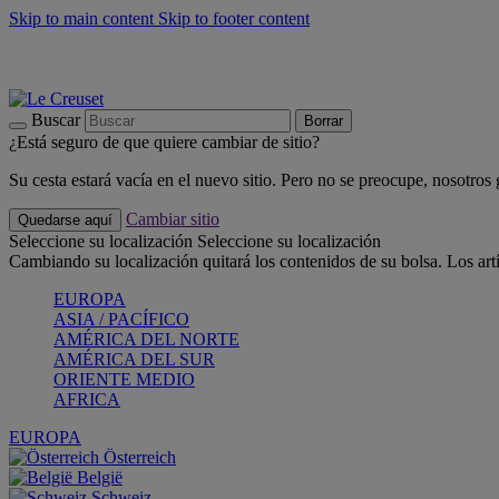
Skip to main content
Skip to footer content
📣 Últimas unidades: ahorra hasta un -40%
COMPRAR
Barbacoas, pícnics, crea tu verano con Le Creuset
COMPRAR
Descubre el color del verano: Bleu Riviera
COMPRAR
Buscar
Borrar
¿Está seguro de que quiere cambiar de sitio?
Su cesta estará vacía en el nuevo sitio. Pero no se preocupe, nosotros
Cambiar sitio
Quedarse aquí
Seleccione su localización
Seleccione su localización
Cambiando su localización quitará los contenidos de su bolsa. Los art
EUROPA
ASIA / PACÍFICO
AMÉRICA DEL NORTE
AMÉRICA DEL SUR
ORIENTE MEDIO
AFRICA
EUROPA
Österreich
België
Schweiz