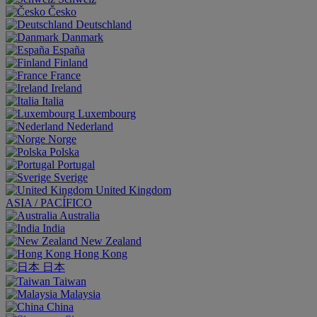
Česko
Deutschland
Danmark
España
Finland
France
Ireland
Italia
Luxembourg
Nederland
Norge
Polska
Portugal
Sverige
United Kingdom
ASIA / PACÍFICO
Australia
India
New Zealand
Hong Kong
日本
Taiwan
Malaysia
China