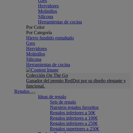
Gres
Hervidores
Molinillos
Silicona
Herramientas de cocina
Por Color
Por Categoría
Hierro fundido esmaltado
Gres
Hervidores
Molinillos
Silicona
Herramientas de cocina
Colección On The Go
Ganador del premio RedDot por su diseño elegante y
funcional.
Regalos
Ideas de regalo
Sets de regalo
Nuestros regalos favoritos
Regalos inferiores a 50€
Regalos inferiores a 100€
Regalos inferiores a 250€
Regalos superiores a 250€