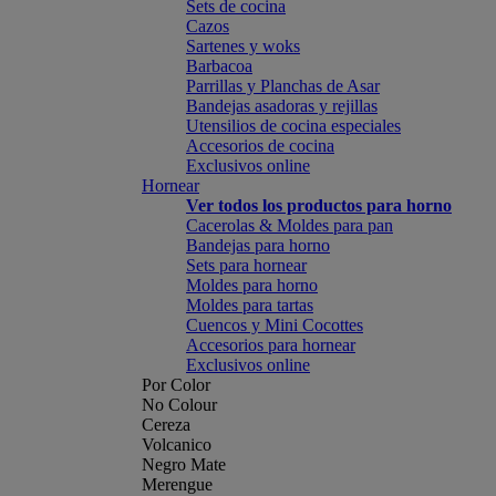
Sets de cocina
Cazos
Sartenes y woks
Barbacoa
Parrillas y Planchas de Asar
Bandejas asadoras y rejillas
Utensilios de cocina especiales
Accesorios de cocina
Exclusivos online
Hornear
Ver todos los productos para horno
Cacerolas & Moldes para pan
Bandejas para horno
Sets para hornear
Moldes para horno
Moldes para tartas
Cuencos y Mini Cocottes
Accesorios para hornear
Exclusivos online
Por Color
No Colour
Cereza
Volcanico
Negro Mate
Merengue