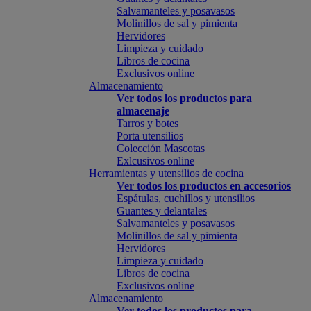
Salvamanteles y posavasos
Molinillos de sal y pimienta
Hervidores
Limpieza y cuidado
Libros de cocina
Exclusivos online
Almacenamiento
Ver todos los productos para
almacenaje
Tarros y botes
Porta utensilios
Colección Mascotas
Exlcusivos online
Herramientas y utensilios de cocina
Ver todos los productos en accesorios
Espátulas, cuchillos y utensilios
Guantes y delantales
Salvamanteles y posavasos
Molinillos de sal y pimienta
Hervidores
Limpieza y cuidado
Libros de cocina
Exclusivos online
Almacenamiento
Ver todos los productos para