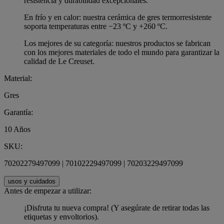
resistencia y durabilidad excepcionales.
En frío y en calor: nuestra cerámica de gres termorresistente
soporta temperaturas entre −23 ºC y +260 ºC.
Los mejores de su categoría: nuestros productos se fabrican
con los mejores materiales de todo el mundo para garantizar la
calidad de Le Creuset.
Material:
Gres
Garantía:
10 Años
SKU:
70202279497099 | 70102229497099 | 70203229497099
usos y cuidados
Antes de empezar a utilizar:
¡Disfruta tu nueva compra! (Y asegúrate de retirar todas las
etiquetas y envoltorios).