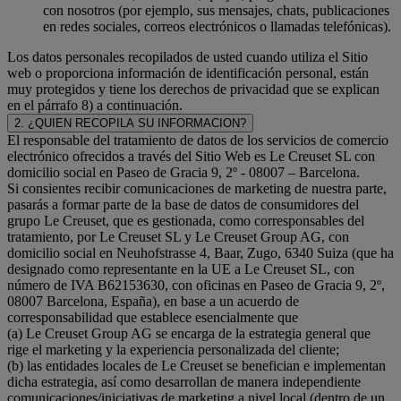
con nosotros (por ejemplo, sus mensajes, chats, publicaciones
en redes sociales, correos electrónicos o llamadas telefónicas).
Los datos personales recopilados de usted cuando utiliza el Sitio
web o proporciona información de identificación personal, están
muy protegidos y tiene los derechos de privacidad que se explican
en el párrafo 8) a continuación.
2. ¿QUIEN RECOPILA SU INFORMACION?
El responsable del tratamiento de datos de los servicios de comercio
electrónico ofrecidos a través del Sitio Web es Le Creuset SL con
domicilio social en Paseo de Gracia 9, 2º - 08007 – Barcelona.
Si consientes recibir comunicaciones de marketing de nuestra parte,
pasarás a formar parte de la base de datos de consumidores del
grupo Le Creuset, que es gestionada, como corresponsables del
tratamiento, por Le Creuset SL y Le Creuset Group AG, con
domicilio social en Neuhofstrasse 4, Baar, Zugo, 6340 Suiza (que ha
designado como representante en la UE a Le Creuset SL, con
número de IVA B62153630, con oficinas en Paseo de Gracia 9, 2º,
08007 Barcelona, España), en base a un acuerdo de
corresponsabilidad que establece esencialmente que
(a) Le Creuset Group AG se encarga de la estrategia general que
rige el marketing y la experiencia personalizada del cliente;
(b) las entidades locales de Le Creuset se benefician e implementan
dicha estrategia, así como desarrollan de manera independiente
comunicaciones/iniciativas de marketing a nivel local (dentro de un