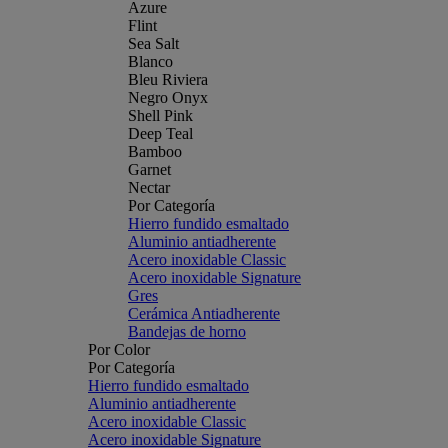
Azure
Flint
Sea Salt
Blanco
Bleu Riviera
Negro Onyx
Shell Pink
Deep Teal
Bamboo
Garnet
Nectar
Por Categoría
Hierro fundido esmaltado
Aluminio antiadherente
Acero inoxidable Classic
Acero inoxidable Signature
Gres
Cerámica Antiadherente
Bandejas de horno
Por Color
Por Categoría
Hierro fundido esmaltado
Aluminio antiadherente
Acero inoxidable Classic
Acero inoxidable Signature