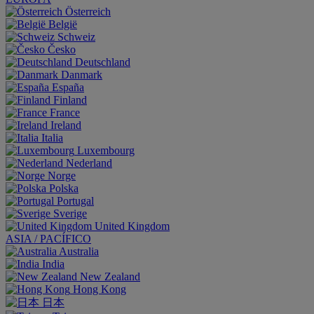
Österreich
België
Schweiz
Česko
Deutschland
Danmark
España
Finland
France
Ireland
Italia
Luxembourg
Nederland
Norge
Polska
Portugal
Sverige
United Kingdom
ASIA / PACÍFICO
Australia
India
New Zealand
Hong Kong
日本