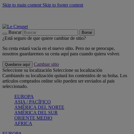
Skip to main content
Skip to footer content
📣 Últimas unidades: ahorra hasta un -40%
COMPRAR
Barbacoas, pícnics, crea tu verano con Le Creuset
COMPRAR
Descubre el color del verano: Bleu Riviera
COMPRAR
Buscar
Borrar
¿Está seguro de que quiere cambiar de sitio?
Su cesta estará vacía en el nuevo sitio. Pero no se preocupe,
nosotros guardaremos su cesta aquí para cuando quiera volver.
Cambiar sitio
Quedarse aquí
Seleccione su localización
Seleccione su localización
Cambiando su localización quitará los contenidos de su bolsa. Los
artículos comprados online sólo pueden ser enviados al pais
seleccionado.
EUROPA
ASIA / PACÍFICO
AMÉRICA DEL NORTE
AMÉRICA DEL SUR
ORIENTE MEDIO
AFRICA
EUROPA