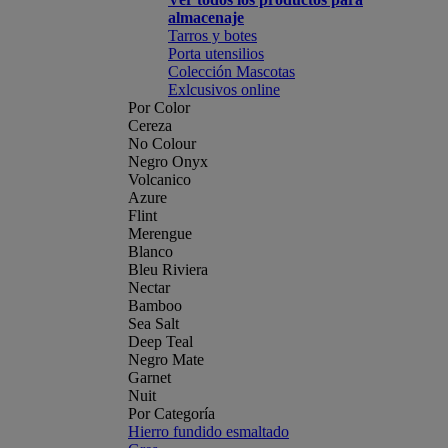
almacenaje
Tarros y botes
Porta utensilios
Colección Mascotas
Exlcusivos online
Por Color
Cereza
No Colour
Negro Onyx
Volcanico
Azure
Flint
Merengue
Blanco
Bleu Riviera
Nectar
Bamboo
Sea Salt
Deep Teal
Negro Mate
Garnet
Nuit
Por Categoría
Hierro fundido esmaltado