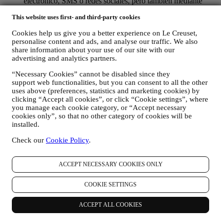
electrónico, SMS o redes sociales, pero también mediante
medios automatizados. Dichas comunicaciones se
This website uses first- and third-party cookies
relacionarán con los productos de Le Creuset o con las nuevas
aperturas de tiendas, eventos exclusivos, concursos,
Cookies help us give you a better experience on Le Creuset,
encuestas, demostraciones organizadas por Le Creuset u
personalise content and ads, and analyse our traffic. We also
ofertas especiales que le puedan gustar. Estas comunicaciones
share information about your use of our site with our
pueden seleccionarse o adaptarse para usted en función de los
advertising and analytics partners.
detalles que tenemos sobre usted, como su ubicación o su
historial de compras, o las preferencias de nuestros productos.
“Necessary Cookies” cannot be disabled since they
Usaremos sus datos para comprender mejor sus intereses. Esto
support web functionalities, but you can consent to all the other
nos permite personalizar nuestras comunicaciones para
uses above (preferences, statistics and marketing cookies) by
hacerlas más relevantes e interesantes. No será utilizada para
clicking “Accept all cookies”, or click “Cookie settings”, where
otros efectos. También recopilamos estadísticas sobre la
you manage each cookie category, or “Accept necessary
cookies only”, so that no other category of cookies will be
apertura de correo electrónico y clics utilizando tecnologías
installed.
estándar de la industria (incluidos los píxeles de seguimiento
en los correos electrónicos) para ayudarnos a monitorizar
Check our
Cookie Policy
.
nuestros boletines informativos. Este procesamiento se basa
en su consentimiento para recibir comunicaciones de
marketing personalizadas de nuestra parte. La opción de
ACCEPT NECESSARY COOKIES ONLY
suscripción se puede ejercer en los puntos donde se recopila
información personal seleccionando la casilla de verificación
COOKIE SETTINGS
correspondiente.
Exclusión voluntaria: Puede dejar de recibir nuestras
ACCEPT ALL COOKIES
comunicaciones o actualizaciones de marketing en cualquier