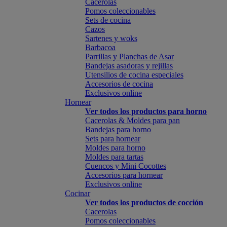
Cacerolas
Pomos coleccionables
Sets de cocina
Cazos
Sartenes y woks
Barbacoa
Parrillas y Planchas de Asar
Bandejas asadoras y rejillas
Utensilios de cocina especiales
Accesorios de cocina
Exclusivos online
Hornear
Ver todos los productos para horno
Cacerolas & Moldes para pan
Bandejas para horno
Sets para hornear
Moldes para horno
Moldes para tartas
Cuencos y Mini Cocottes
Accesorios para hornear
Exclusivos online
Cocinar
Ver todos los productos de cocción
Cacerolas
Pomos coleccionables