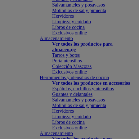
Salvamanteles y posavasos
Molinillos de sal y pimienta
Hervidores
Limpieza y cuidado
Libros de cocina
Exclusivos online
Almacenamiento
Ver todos los productos para
almacenaje
Tarros y botes
Porta utensilios
Colección Mascotas
Exlcusivos online
Herramientas y utensilios de cocina
Ver todos los productos en accesorios
Espátulas, cuchillos y utensilios
Guantes y delantales
Salvamanteles y posavasos
Molinillos de sal y pimienta
Hervidores
Limpieza y cuidado
Libros de cocina
Exclusivos online
Almacenamiento
Ver todos los productos para