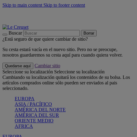
Skip to main content
Skip to footer content
📣 Últimas unidades: ahorra hasta un -40%
COMPRAR
Barbacoas, pícnics, crea tu verano con Le Creuset
COMPRAR
Descubre el color del verano: Bleu Riviera
COMPRAR
Buscar
Borrar
¿Está seguro de que quiere cambiar de sitio?
Su cesta estará vacía en el nuevo sitio. Pero no se preocupe,
nosotros guardaremos su cesta aquí para cuando quiera volver.
Cambiar sitio
Quedarse aquí
Seleccione su localización
Seleccione su localización
Cambiando su localización quitará los contenidos de su bolsa. Los
artículos comprados online sólo pueden ser enviados al pais
seleccionado.
EUROPA
ASIA / PACÍFICO
AMÉRICA DEL NORTE
AMÉRICA DEL SUR
ORIENTE MEDIO
AFRICA
EUROPA