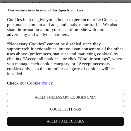
Podemos recopilar datos personales de usted cuando utiliza nuestro
sitio web (el "Sitio web"), registrar una cuenta de Le Creuset,
This website uses first- and third-party cookies
comprar un producto Le Creuset en el sitio Web o en nuestras
tiendas Le Creuset (Boutiques Signature y Tiendas Outlet), o
Cookies help us give you a better experience on Le Creuset,
suscribirse a nuestras comunicaciones de marketing. Los datos
personalise content and ads, and analyse our traffic. We also
personales pueden referirse a:
share information about your use of our site with our
advertising and analytics partners.
nombre, apellidos, dirección de correo electrónico, fecha de
“Necessary Cookies” cannot be disabled since they
nacimiento y otros datos de contacto (dirección, número de
support web functionalities, but you can consent to all the other
teléfono y dirección de correo electrónico), para registrar una
uses above (preferences, statistics and marketing cookies) by
cuenta de Le Creuset o comprar como usuario invitado, o para
clicking “Accept all cookies”, or click “Cookie settings”, where
suscribirse a nuestras comunicaciones de marketing
you manage each cookie category, or “Accept necessary
comunicaciones en la web o en la tienda.
cookies only”, so that no other category of cookies will be
sus datos de compra, por ejemplo, fecha y hora de compra,
installed.
datos de entrega, datos de productos y pagos y detalles, para
la gestión de sus pedidos.
Check our
Cookie Policy
.
datos sobre su historial de navegación en línea (por ejemplo,
identificadores en línea - como su dirección IP, versión del
navegador, sistema operativo, duración de la visita, usuario
ACCEPT NECESSARY COOKIES ONLY
que regresa, origen geográfico), recopilados durante sus
visitas al Sitio Web (ya sea que sea usuario registrado o no),
COOKIE SETTINGS
mediante el uso de registros y/o tecnologías de seguimiento
como "cookies" y otras tecnologías similares (incluidos los
ACCEPT ALL COOKIES
píxeles de seguimiento en los correos electrónicos), para
mejorar nuestros servicios y anuncios, o para nuestro análisis