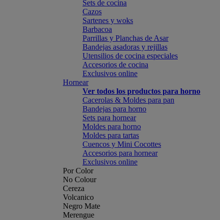
Sets de cocina
Cazos
Sartenes y woks
Barbacoa
Parrillas y Planchas de Asar
Bandejas asadoras y rejillas
Utensilios de cocina especiales
Accesorios de cocina
Exclusivos online
Hornear
Ver todos los productos para horno
Cacerolas & Moldes para pan
Bandejas para horno
Sets para hornear
Moldes para horno
Moldes para tartas
Cuencos y Mini Cocottes
Accesorios para hornear
Exclusivos online
Por Color
No Colour
Cereza
Volcanico
Negro Mate
Merengue