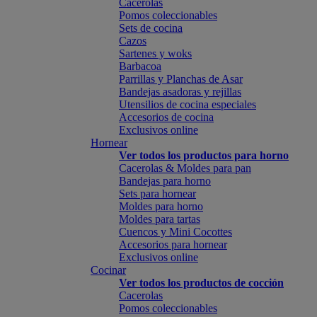
Cacerolas
Pomos coleccionables
Sets de cocina
Cazos
Sartenes y woks
Barbacoa
Parrillas y Planchas de Asar
Bandejas asadoras y rejillas
Utensilios de cocina especiales
Accesorios de cocina
Exclusivos online
Hornear
Ver todos los productos para horno
Cacerolas & Moldes para pan
Bandejas para horno
Sets para hornear
Moldes para horno
Moldes para tartas
Cuencos y Mini Cocottes
Accesorios para hornear
Exclusivos online
Cocinar
Ver todos los productos de cocción
Cacerolas
Pomos coleccionables