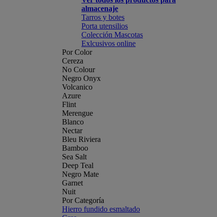
almacenaje
Tarros y botes
Porta utensilios
Colección Mascotas
Exlcusivos online
Por Color
Cereza
No Colour
Negro Onyx
Volcanico
Azure
Flint
Merengue
Blanco
Nectar
Bleu Riviera
Bamboo
Sea Salt
Deep Teal
Negro Mate
Garnet
Nuit
Por Categoría
Hierro fundido esmaltado