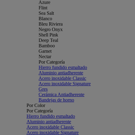
Azure
Flint
Sea Salt
Blanco
Bleu Riviera
Negro Onyx
Shell Pink
Deep Teal
Bamboo
Garnet
Nectar
Por Categoría
Hierro fundido esmaltado
Aluminio antiadherente
Acero inoxidable Classic
Acero inoxidable Signature
Gres
Cerámica Antiadherente
Bandejas de horno
Por Color
Por Categoría
Hierro fundido esmaltado
Aluminio antiadherente
Acero inoxidable Classic
Acero inoxidable Signature