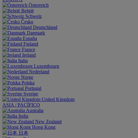
Österreich
België
Schweiz
Česko
Deutschland
Danmark
España
Finland
France
Ireland
Italia
Luxembourg
Nederland
Norge
Polska
Portugal
Sverige
United Kingdom
ASIA / PACÍFICO
Australia
India
New Zealand
Hong Kong
日本