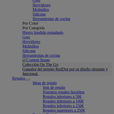
Gres
Hervidores
Molinillos
Silicona
Herramientas de cocina
Por Color
Por Categoría
Hierro fundido esmaltado
Gres
Hervidores
Molinillos
Silicona
Herramientas de cocina
Colección On The Go
Ganador del premio RedDot por su diseño elegante y
funcional.
Regalos
Ideas de regalo
Sets de regalo
Nuestros regalos favoritos
Regalos inferiores a 50€
Regalos inferiores a 100€
Regalos inferiores a 250€
Regalos superiores a 250€