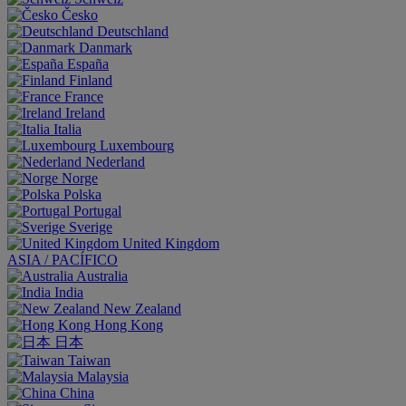
Česko
Deutschland
Danmark
España
Finland
France
Ireland
Italia
Luxembourg
Nederland
Norge
Polska
Portugal
Sverige
United Kingdom
ASIA / PACÍFICO
Australia
India
New Zealand
Hong Kong
日本
Taiwan
Malaysia
China