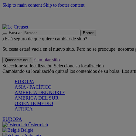
Skip to main content
Skip to footer content
📣 Últimas unidades: ahorra hasta un -40%
COMPRAR
Barbacoas, pícnics, crea tu verano con Le Creuset
COMPRAR
Descubre el color del verano: Bleu Riviera
COMPRAR
Buscar
Borrar
¿Está seguro de que quiere cambiar de sitio?
Su cesta estará vacía en el nuevo sitio. Pero no se preocupe, nosotros
Cambiar sitio
Quedarse aquí
Seleccione su localización
Seleccione su localización
Cambiando su localización quitará los contenidos de su bolsa. Los art
EUROPA
ASIA / PACÍFICO
AMÉRICA DEL NORTE
AMÉRICA DEL SUR
ORIENTE MEDIO
AFRICA
EUROPA
Österreich
België
Schweiz