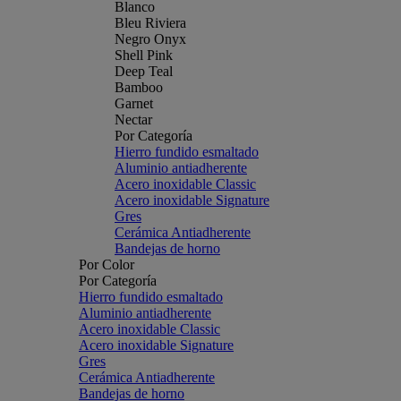
Blanco
Bleu Riviera
Negro Onyx
Shell Pink
Deep Teal
Bamboo
Garnet
Nectar
Por Categoría
Hierro fundido esmaltado
Aluminio antiadherente
Acero inoxidable Classic
Acero inoxidable Signature
Gres
Cerámica Antiadherente
Bandejas de horno
Por Color
Por Categoría
Hierro fundido esmaltado
Aluminio antiadherente
Acero inoxidable Classic
Acero inoxidable Signature
Gres
Cerámica Antiadherente
Bandejas de horno