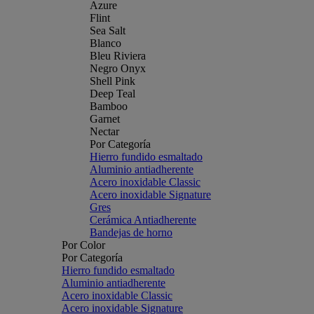
Azure
Flint
Sea Salt
Blanco
Bleu Riviera
Negro Onyx
Shell Pink
Deep Teal
Bamboo
Garnet
Nectar
Por Categoría
Hierro fundido esmaltado
Aluminio antiadherente
Acero inoxidable Classic
Acero inoxidable Signature
Gres
Cerámica Antiadherente
Bandejas de horno
Por Color
Por Categoría
Hierro fundido esmaltado
Aluminio antiadherente
Acero inoxidable Classic
Acero inoxidable Signature