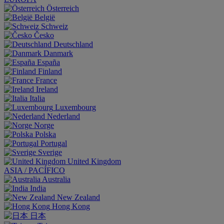
Österreich
België
Schweiz
Česko
Deutschland
Danmark
España
Finland
France
Ireland
Italia
Luxembourg
Nederland
Norge
Polska
Portugal
Sverige
United Kingdom
ASIA / PACÍFICO
Australia
India
New Zealand
Hong Kong
日本