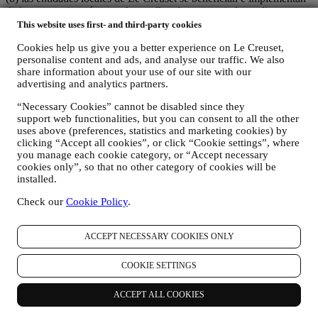
dicha estrategia, así como desarrollan de manera independiente
comunicaciones/iniciativas de marketing a nivel local (dentro de un
This website uses first- and third-party cookies
país específico);
Cookies help us give you a better experience on Le Creuset,
(c) ambos corresponsables están obligados a atender las solicitudes
personalise content and ads, and analyse our traffic. We also
de derechos de los interesados.
share information about your use of our site with our
3. ¿POR QUÉ RECOPILAMOS ESTA INFORMACIÓN?
advertising and analytics partners.
Podemos procesar sus datos para los siguientes fines:
“Necessary Cookies” cannot be disabled since they
PARA NUESTRAS OBLIGACIONES LEGALES Es
support web functionalities, but you can consent to all the other
posible que tengamos que procesar algunos datos sobre usted
uses above (preferences, statistics and marketing cookies) by
para cumplir con nuestras obligaciones legales y otras
clicking “Accept all cookies”, or click “Cookie settings”, where
obligaciones derivadas de las instrucciones recibidas de las
you manage each cookie category, or “Accept necessary
autoridades.
cookies only”, so that no other category of cookies will be
PARA CREAR UNA CUENTA LE CREUSET
installed.
Utilizaremos sus datos para crear una cuenta de Le Creuset
Check our
Cookie Policy
.
que le dará acceso a una serie de ventajas dedicadas a los
usuarios registrados, para disfrutar mejor de nuestros
servicios, tales como un pago más rápido, guardar múltiples
ACCEPT NECESSARY COOKIES ONLY
direcciones de envío, ver y realizar un seguimiento de
pedidos. Cualquier actividad de procesamiento es necesaria
COOKIE SETTINGS
para permitirnos proporcionarle estos servicios como titular de
una cuenta de Le Creuset.
PARA GESTIONAR SUS PEDIDOS Y
ACCEPT ALL COOKIES
PROPORCIONARLE NUESTROS PRODUCTOS,