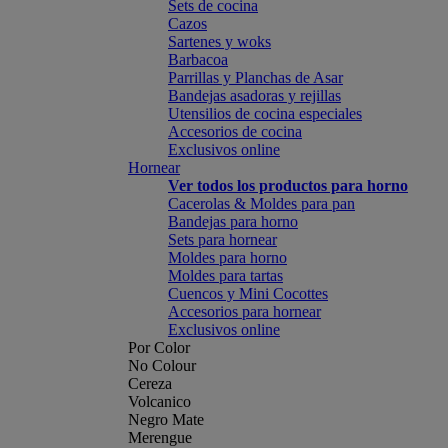
Sets de cocina
Cazos
Sartenes y woks
Barbacoa
Parrillas y Planchas de Asar
Bandejas asadoras y rejillas
Utensilios de cocina especiales
Accesorios de cocina
Exclusivos online
Hornear
Ver todos los productos para horno
Cacerolas & Moldes para pan
Bandejas para horno
Sets para hornear
Moldes para horno
Moldes para tartas
Cuencos y Mini Cocottes
Accesorios para hornear
Exclusivos online
Por Color
No Colour
Cereza
Volcanico
Negro Mate
Merengue