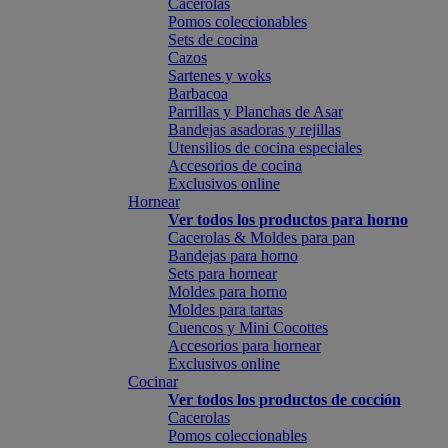
Cacerolas
Pomos coleccionables
Sets de cocina
Cazos
Sartenes y woks
Barbacoa
Parrillas y Planchas de Asar
Bandejas asadoras y rejillas
Utensilios de cocina especiales
Accesorios de cocina
Exclusivos online
Hornear
Ver todos los productos para horno
Cacerolas & Moldes para pan
Bandejas para horno
Sets para hornear
Moldes para horno
Moldes para tartas
Cuencos y Mini Cocottes
Accesorios para hornear
Exclusivos online
Cocinar
Ver todos los productos de cocción
Cacerolas
Pomos coleccionables