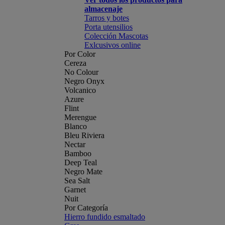
almacenaje
Tarros y botes
Porta utensilios
Colección Mascotas
Exlcusivos online
Por Color
Cereza
No Colour
Negro Onyx
Volcanico
Azure
Flint
Merengue
Blanco
Bleu Riviera
Nectar
Bamboo
Deep Teal
Negro Mate
Sea Salt
Garnet
Nuit
Por Categoría
Hierro fundido esmaltado