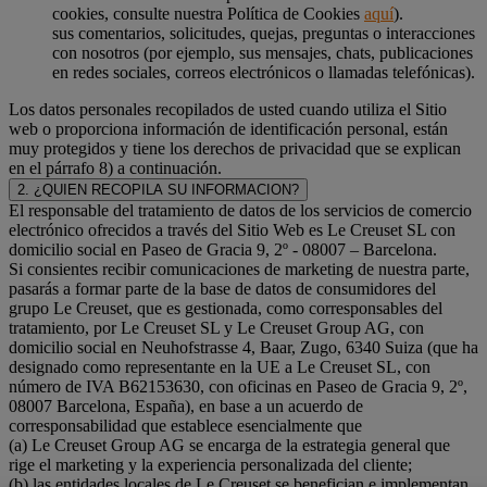
cookies, consulte nuestra Política de Cookies
aquí
).
sus comentarios, solicitudes, quejas, preguntas o interacciones
con nosotros (por ejemplo, sus mensajes, chats, publicaciones
en redes sociales, correos electrónicos o llamadas telefónicas).
Los datos personales recopilados de usted cuando utiliza el Sitio
web o proporciona información de identificación personal, están
muy protegidos y tiene los derechos de privacidad que se explican
en el párrafo 8) a continuación.
2. ¿QUIEN RECOPILA SU INFORMACION?
El responsable del tratamiento de datos de los servicios de comercio
electrónico ofrecidos a través del Sitio Web es Le Creuset SL con
domicilio social en Paseo de Gracia 9, 2º - 08007 – Barcelona.
Si consientes recibir comunicaciones de marketing de nuestra parte,
pasarás a formar parte de la base de datos de consumidores del
grupo Le Creuset, que es gestionada, como corresponsables del
tratamiento, por Le Creuset SL y Le Creuset Group AG, con
domicilio social en Neuhofstrasse 4, Baar, Zugo, 6340 Suiza (que ha
designado como representante en la UE a Le Creuset SL, con
número de IVA B62153630, con oficinas en Paseo de Gracia 9, 2º,
08007 Barcelona, España), en base a un acuerdo de
corresponsabilidad que establece esencialmente que
(a) Le Creuset Group AG se encarga de la estrategia general que
rige el marketing y la experiencia personalizada del cliente;
(b) las entidades locales de Le Creuset se benefician e implementan