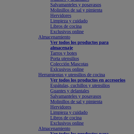
Salvamanteles y posavasos
Molinillos de sal y pimienta
Hervidores
Limpieza y cuidado
Libros de cocina
Exclusivos online
Almacenamiento
Ver todos los productos para
almacenaje
Tarros y botes
Porta utensilios
Colección Mascotas
Exlcusivos online
Herramientas y utensilios de cocina
Ver todos los productos en accesorios
Espátulas, cuchillos y utensilios
Guantes y delantales
Salvamanteles y posavasos
Molinillos de sal y pimienta
Hervidores
Limpieza y cuidado
Libros de cocina
Exclusivos online
Almacenamiento
Ver todos los productos para