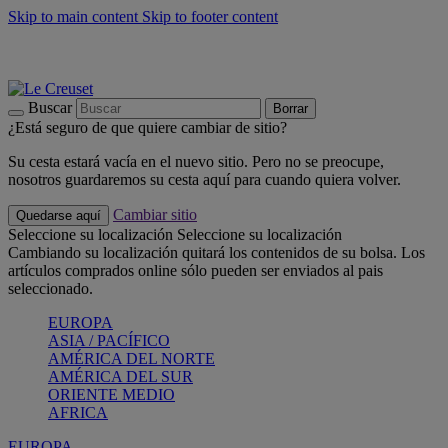
Skip to main content
Skip to footer content
📣 Últimas unidades: ahorra hasta un -40%
COMPRAR
Barbacoas, pícnics, crea tu verano con Le Creuset
COMPRAR
Descubre el color del verano: Bleu Riviera
COMPRAR
Buscar
Borrar
¿Está seguro de que quiere cambiar de sitio?
Su cesta estará vacía en el nuevo sitio. Pero no se preocupe,
nosotros guardaremos su cesta aquí para cuando quiera volver.
Cambiar sitio
Quedarse aquí
Seleccione su localización
Seleccione su localización
Cambiando su localización quitará los contenidos de su bolsa. Los
artículos comprados online sólo pueden ser enviados al pais
seleccionado.
EUROPA
ASIA / PACÍFICO
AMÉRICA DEL NORTE
AMÉRICA DEL SUR
ORIENTE MEDIO
AFRICA
EUROPA