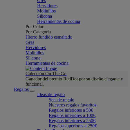
Gres
Hervidores
Molinillos
Silicona
Herramientas de cocina
Por Color
Por Categoría
Hierro fundido esmaltado
Gres
Hervidores
Molinillos
Silicona
Herramientas de cocina
Colección On The Go
Ganador del premio RedDot por su diseño elegante y
funcional.
Regalos
Ideas de regalo
Sets de regalo
Nuestros regalos favoritos
Regalos inferiores a 50€
Regalos inferiores a 100€
Regalos inferiores a 250€
Regalos superiores a 250€