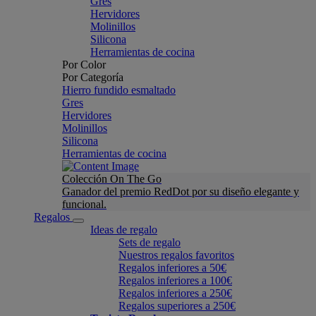
Gres
Hervidores
Molinillos
Silicona
Herramientas de cocina
Por Color
Por Categoría
Hierro fundido esmaltado
Gres
Hervidores
Molinillos
Silicona
Herramientas de cocina
Colección On The Go
Ganador del premio RedDot por su diseño elegante y
funcional.
Regalos
Ideas de regalo
Sets de regalo
Nuestros regalos favoritos
Regalos inferiores a 50€
Regalos inferiores a 100€
Regalos inferiores a 250€
Regalos superiores a 250€