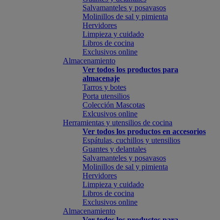
Salvamanteles y posavasos
Molinillos de sal y pimienta
Hervidores
Limpieza y cuidado
Libros de cocina
Exclusivos online
Almacenamiento
Ver todos los productos para
almacenaje
Tarros y botes
Porta utensilios
Colección Mascotas
Exlcusivos online
Herramientas y utensilios de cocina
Ver todos los productos en accesorios
Espátulas, cuchillos y utensilios
Guantes y delantales
Salvamanteles y posavasos
Molinillos de sal y pimienta
Hervidores
Limpieza y cuidado
Libros de cocina
Exclusivos online
Almacenamiento
Ver todos los productos para