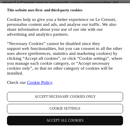
grupo Le Creuset, que es gestionada, como corresponsables del
tratamiento, por Le Creuset SL y Le Creuset Group AG, con
This website uses first- and third-party cookies
domicilio social en Neuhofstrasse 4, Baar, Zugo, 6340 Suiza (que ha
designado como representante en la UE a Le Creuset SL, con
Cookies help us give you a better experience on Le Creuset,
número de IVA B62153630, con oficinas en Paseo de Gracia 9, 2º,
personalise content and ads, and analyse our traffic. We also
08007 Barcelona, España), en base a un acuerdo de
share information about your use of our site with our
corresponsabilidad que establece esencialmente que
advertising and analytics partners.
(a) Le Creuset Group AG se encarga de la estrategia general que
“Necessary Cookies” cannot be disabled since they
rige el marketing y la experiencia personalizada del cliente;
support web functionalities, but you can consent to all the other
(b) las entidades locales de Le Creuset se benefician e implementan
uses above (preferences, statistics and marketing cookies) by
dicha estrategia, así como desarrollan de manera independiente
clicking “Accept all cookies”, or click “Cookie settings”, where
comunicaciones/iniciativas de marketing a nivel local (dentro de un
you manage each cookie category, or “Accept necessary
país específico);
cookies only”, so that no other category of cookies will be
(c) ambos corresponsables están obligados a atender las solicitudes
installed.
de derechos de los interesados.
3. ¿POR QUÉ RECOPILAMOS ESTA INFORMACIÓN?
Check our
Cookie Policy
.
Podemos procesar sus datos para los siguientes fines:
PARA NUESTRAS OBLIGACIONES LEGALES Es
ACCEPT NECESSARY COOKIES ONLY
posible que tengamos que procesar algunos datos sobre usted
para cumplir con nuestras obligaciones legales y otras
COOKIE SETTINGS
obligaciones derivadas de las instrucciones recibidas de las
autoridades.
ACCEPT ALL COOKIES
PARA CREAR UNA CUENTA LE CREUSET
Utilizaremos sus datos para crear una cuenta de Le Creuset