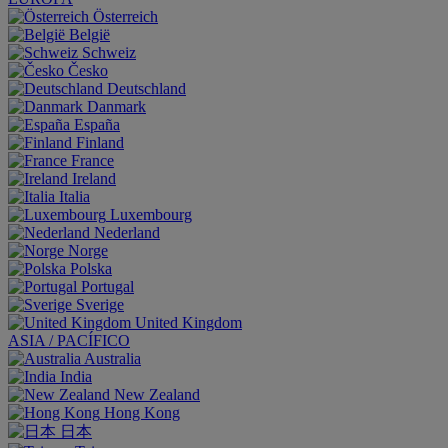
Österreich
België
Schweiz
Česko
Deutschland
Danmark
España
Finland
France
Ireland
Italia
Luxembourg
Nederland
Norge
Polska
Portugal
Sverige
United Kingdom
ASIA / PACÍFICO
Australia
India
New Zealand
Hong Kong
日本