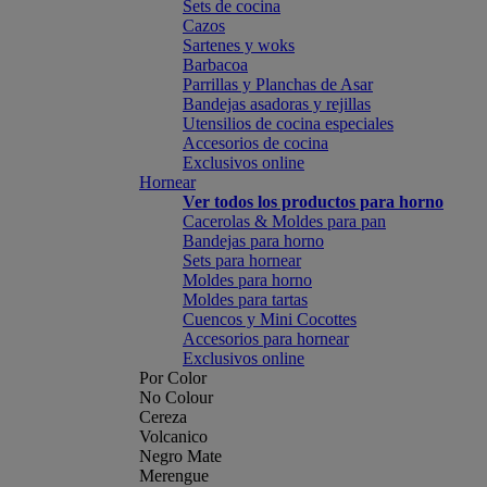
Sets de cocina
Cazos
Sartenes y woks
Barbacoa
Parrillas y Planchas de Asar
Bandejas asadoras y rejillas
Utensilios de cocina especiales
Accesorios de cocina
Exclusivos online
Hornear
Ver todos los productos para horno
Cacerolas & Moldes para pan
Bandejas para horno
Sets para hornear
Moldes para horno
Moldes para tartas
Cuencos y Mini Cocottes
Accesorios para hornear
Exclusivos online
Por Color
No Colour
Cereza
Volcanico
Negro Mate
Merengue