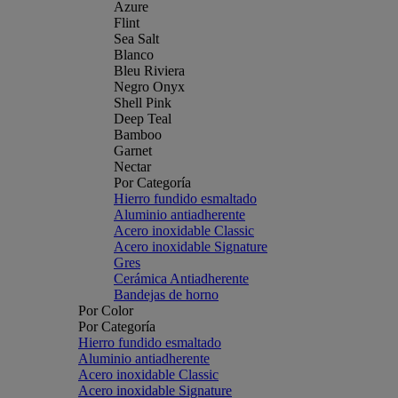
Azure
Flint
Sea Salt
Blanco
Bleu Riviera
Negro Onyx
Shell Pink
Deep Teal
Bamboo
Garnet
Nectar
Por Categoría
Hierro fundido esmaltado
Aluminio antiadherente
Acero inoxidable Classic
Acero inoxidable Signature
Gres
Cerámica Antiadherente
Bandejas de horno
Por Color
Por Categoría
Hierro fundido esmaltado
Aluminio antiadherente
Acero inoxidable Classic
Acero inoxidable Signature