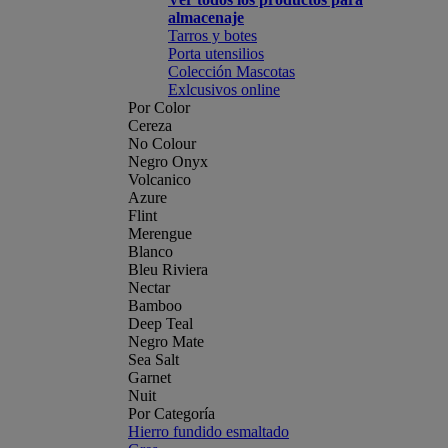
almacenaje
Tarros y botes
Porta utensilios
Colección Mascotas
Exlcusivos online
Por Color
Cereza
No Colour
Negro Onyx
Volcanico
Azure
Flint
Merengue
Blanco
Bleu Riviera
Nectar
Bamboo
Deep Teal
Negro Mate
Sea Salt
Garnet
Nuit
Por Categoría
Hierro fundido esmaltado