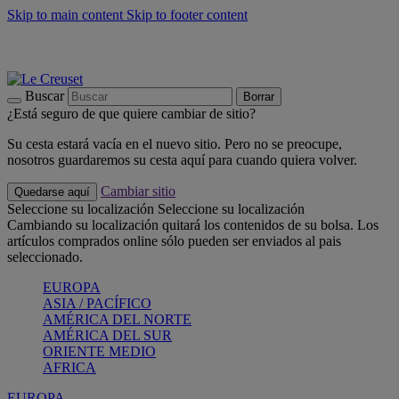
Skip to main content
Skip to footer content
📣 Últimas unidades: ahorra hasta un -40%
COMPRAR
Barbacoas, pícnics, crea tu verano con Le Creuset
COMPRAR
Descubre el color del verano: Bleu Riviera
COMPRAR
Buscar
Borrar
¿Está seguro de que quiere cambiar de sitio?
Su cesta estará vacía en el nuevo sitio. Pero no se preocupe,
nosotros guardaremos su cesta aquí para cuando quiera volver.
Cambiar sitio
Quedarse aquí
Seleccione su localización
Seleccione su localización
Cambiando su localización quitará los contenidos de su bolsa. Los
artículos comprados online sólo pueden ser enviados al pais
seleccionado.
EUROPA
ASIA / PACÍFICO
AMÉRICA DEL NORTE
AMÉRICA DEL SUR
ORIENTE MEDIO
AFRICA
EUROPA