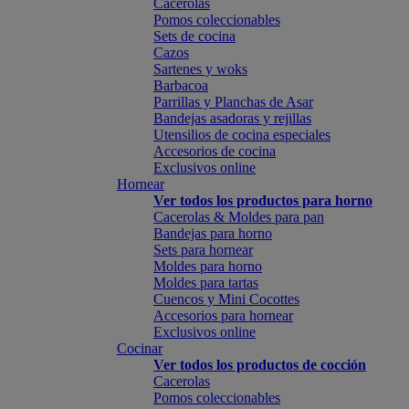
Cacerolas
Pomos coleccionables
Sets de cocina
Cazos
Sartenes y woks
Barbacoa
Parrillas y Planchas de Asar
Bandejas asadoras y rejillas
Utensilios de cocina especiales
Accesorios de cocina
Exclusivos online
Hornear
Ver todos los productos para horno
Cacerolas & Moldes para pan
Bandejas para horno
Sets para hornear
Moldes para horno
Moldes para tartas
Cuencos y Mini Cocottes
Accesorios para hornear
Exclusivos online
Cocinar
Ver todos los productos de cocción
Cacerolas
Pomos coleccionables