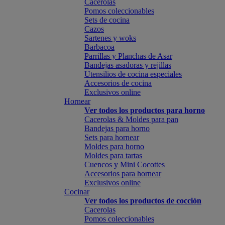
Cacerolas
Pomos coleccionables
Sets de cocina
Cazos
Sartenes y woks
Barbacoa
Parrillas y Planchas de Asar
Bandejas asadoras y rejillas
Utensilios de cocina especiales
Accesorios de cocina
Exclusivos online
Hornear
Ver todos los productos para horno
Cacerolas & Moldes para pan
Bandejas para horno
Sets para hornear
Moldes para horno
Moldes para tartas
Cuencos y Mini Cocottes
Accesorios para hornear
Exclusivos online
Cocinar
Ver todos los productos de cocción
Cacerolas
Pomos coleccionables