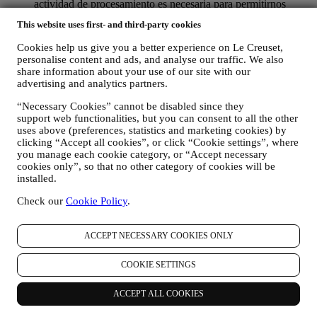
actividad de procesamiento es necesaria para permitirnos
proporcionarle nuestros servicios.
This website uses first- and third-party cookies
PARA INFORMARLE SOBRE NOTICIAS U OFERTAS
SOBRE LOS PRODUCTOS DE LE CREUSET. Si usted
Cookies help us give you a better experience on Le Creuset,
ha dado su consentimiento para que lo hagamos (por ejemplo,
personalise content and ads, and analyse our traffic. We also
suscribiéndose a nuestro boletín de noticias cuando usted cree
share information about your use of our site with our
una cuenta en el Sitio web), le enviaremos comunicaciones de
advertising and analytics partners.
marketing personalizadas y noticias sobre iniciativas
relacionadas con Le Creuset promovidas por sus filiales del
“Necessary Cookies” cannot be disabled since they
support web functionalities, but you can consent to all the other
grupo, y afiliados y socios locales, también dependiendo de
uses above (preferences, statistics and marketing cookies) by
sus preferencias. Nos comunicaremos con usted por correo
clicking “Accept all cookies”, or click “Cookie settings”, where
electrónico, SMS o redes sociales, pero también mediante
you manage each cookie category, or “Accept necessary
medios automatizados. Dichas comunicaciones se
cookies only”, so that no other category of cookies will be
relacionarán con los productos de Le Creuset o con las nuevas
installed.
aperturas de tiendas, eventos exclusivos, concursos,
encuestas, demostraciones organizadas por Le Creuset u
Check our
Cookie Policy
.
ofertas especiales que le puedan gustar. Estas comunicaciones
pueden seleccionarse o adaptarse para usted en función de los
detalles que tenemos sobre usted, como su ubicación o su
ACCEPT NECESSARY COOKIES ONLY
historial de compras, o las preferencias de nuestros productos.
Usaremos sus datos para comprender mejor sus intereses. Esto
COOKIE SETTINGS
nos permite personalizar nuestras comunicaciones para
hacerlas más relevantes e interesantes. No será utilizada para
ACCEPT ALL COOKIES
otros efectos. También recopilamos estadísticas sobre la
apertura de correo electrónico y clics utilizando tecnologías