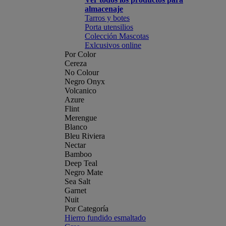
almacenaje
Tarros y botes
Porta utensilios
Colección Mascotas
Exlcusivos online
Por Color
Cereza
No Colour
Negro Onyx
Volcanico
Azure
Flint
Merengue
Blanco
Bleu Riviera
Nectar
Bamboo
Deep Teal
Negro Mate
Sea Salt
Garnet
Nuit
Por Categoría
Hierro fundido esmaltado