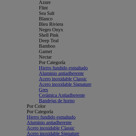
Azure
Flint
Sea Salt
Blanco
Bleu Riviera
Negro Onyx
Shell Pink
Deep Teal
Bamboo
Garnet
Nectar
Por Categoría
Hierro fundido esmaltado
Aluminio antiadherente
Acero inoxidable Classic
Acero inoxidable Signature
Gres
Cerámica Antiadherente
Bandejas de horno
Por Color
Por Categoría
Hierro fundido esmaltado
Aluminio antiadherente
Acero inoxidable Classic
Acero inoxidable Signature