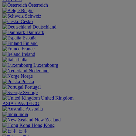
Österreich
België
Schweiz
Česko
Deutschland
Danmark
España
Finland
France
Ireland
Italia
Luxembourg
Nederland
Norge
Polska
Portugal
Sverige
United Kingdom
ASIA / PACÍFICO
Australia
India
New Zealand
Hong Kong
日本