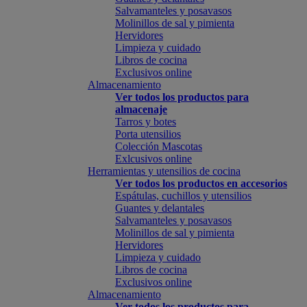
Salvamanteles y posavasos
Molinillos de sal y pimienta
Hervidores
Limpieza y cuidado
Libros de cocina
Exclusivos online
Almacenamiento
Ver todos los productos para
almacenaje
Tarros y botes
Porta utensilios
Colección Mascotas
Exlcusivos online
Herramientas y utensilios de cocina
Ver todos los productos en accesorios
Espátulas, cuchillos y utensilios
Guantes y delantales
Salvamanteles y posavasos
Molinillos de sal y pimienta
Hervidores
Limpieza y cuidado
Libros de cocina
Exclusivos online
Almacenamiento
Ver todos los productos para