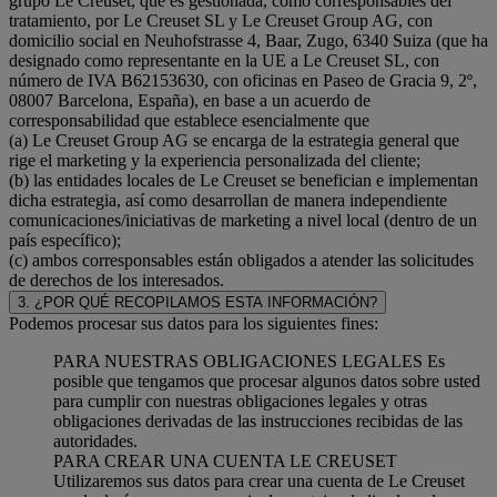
grupo Le Creuset, que es gestionada, como corresponsables del
tratamiento, por Le Creuset SL y Le Creuset Group AG, con
domicilio social en Neuhofstrasse 4, Baar, Zugo, 6340 Suiza (que ha
designado como representante en la UE a Le Creuset SL, con
número de IVA B62153630, con oficinas en Paseo de Gracia 9, 2º,
08007 Barcelona, España), en base a un acuerdo de
corresponsabilidad que establece esencialmente que
(a) Le Creuset Group AG se encarga de la estrategia general que
rige el marketing y la experiencia personalizada del cliente;
(b) las entidades locales de Le Creuset se benefician e implementan
dicha estrategia, así como desarrollan de manera independiente
comunicaciones/iniciativas de marketing a nivel local (dentro de un
país específico);
(c) ambos corresponsables están obligados a atender las solicitudes
de derechos de los interesados.
3. ¿POR QUÉ RECOPILAMOS ESTA INFORMACIÓN?
Podemos procesar sus datos para los siguientes fines:
PARA NUESTRAS OBLIGACIONES LEGALES Es
posible que tengamos que procesar algunos datos sobre usted
para cumplir con nuestras obligaciones legales y otras
obligaciones derivadas de las instrucciones recibidas de las
autoridades.
PARA CREAR UNA CUENTA LE CREUSET
Utilizaremos sus datos para crear una cuenta de Le Creuset