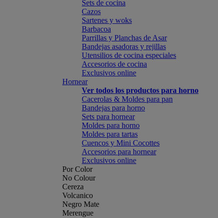
Sets de cocina
Cazos
Sartenes y woks
Barbacoa
Parrillas y Planchas de Asar
Bandejas asadoras y rejillas
Utensilios de cocina especiales
Accesorios de cocina
Exclusivos online
Hornear
Ver todos los productos para horno
Cacerolas & Moldes para pan
Bandejas para horno
Sets para hornear
Moldes para horno
Moldes para tartas
Cuencos y Mini Cocottes
Accesorios para hornear
Exclusivos online
Por Color
No Colour
Cereza
Volcanico
Negro Mate
Merengue