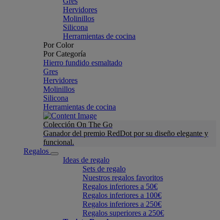
Gres
Hervidores
Molinillos
Silicona
Herramientas de cocina
Por Color
Por Categoría
Hierro fundido esmaltado
Gres
Hervidores
Molinillos
Silicona
Herramientas de cocina
Colección On The Go
Ganador del premio RedDot por su diseño elegante y
funcional.
Regalos
Ideas de regalo
Sets de regalo
Nuestros regalos favoritos
Regalos inferiores a 50€
Regalos inferiores a 100€
Regalos inferiores a 250€
Regalos superiores a 250€