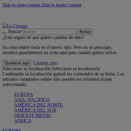
Skip to main content
Skip to footer content
📣 Últimas unidades: ahorra hasta un -40%
COMPRAR
Barbacoas, pícnics, crea tu verano con Le Creuset
COMPRAR
Descubre el color del verano: Bleu Riviera
COMPRAR
Buscar
Borrar
¿Está seguro de que quiere cambiar de sitio?
Su cesta estará vacía en el nuevo sitio. Pero no se preocupe,
nosotros guardaremos su cesta aquí para cuando quiera volver.
Cambiar sitio
Quedarse aquí
Seleccione su localización
Seleccione su localización
Cambiando su localización quitará los contenidos de su bolsa. Los
artículos comprados online sólo pueden ser enviados al pais
seleccionado.
EUROPA
ASIA / PACÍFICO
AMÉRICA DEL NORTE
AMÉRICA DEL SUR
ORIENTE MEDIO
AFRICA
EUROPA