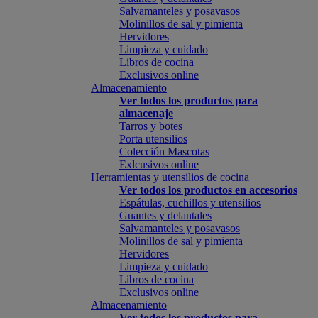
Salvamanteles y posavasos
Molinillos de sal y pimienta
Hervidores
Limpieza y cuidado
Libros de cocina
Exclusivos online
Almacenamiento
Ver todos los productos para
almacenaje
Tarros y botes
Porta utensilios
Colección Mascotas
Exlcusivos online
Herramientas y utensilios de cocina
Ver todos los productos en accesorios
Espátulas, cuchillos y utensilios
Guantes y delantales
Salvamanteles y posavasos
Molinillos de sal y pimienta
Hervidores
Limpieza y cuidado
Libros de cocina
Exclusivos online
Almacenamiento
Ver todos los productos para