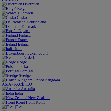
Österreich
België
Schweiz
Česko
Deutschland
Danmark
España
Finland
France
Ireland
Italia
Luxembourg
Nederland
Norge
Polska
Portugal
Sverige
United Kingdom
ASIA / PACÍFICO
Australia
India
New Zealand
Hong Kong
日本