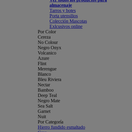
almacenaje
Tarros y botes
Porta utensilios
Colección Mascotas
Exlcusivos online
Por Color
Cereza
No Colour
Negro Onyx
Volcanico
Azure
Flint
Merengue
Blanco
Bleu Riviera
Nectar
Bamboo
Deep Teal
Negro Mate
Sea Salt
Garnet
Nuit
Por Categoría
Hierro fundido esmaltado