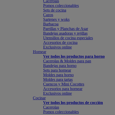
Cacerolas
Pomos coleccionables
Sets de cocina
Cazos
Sartenes y woks
Barbacoa
Parrillas y Planchas de Asar
Bandejas asadoras y rejillas
Utensilios de cocina especiales
Accesorios de cocina
Exclusivos online
Hornear
Ver todos los productos para horno
Cacerolas & Moldes para pan
Bandejas para horno
Sets para hornear
Moldes para horno
Moldes para tartas
Cuencos y Mini Cocottes
Accesorios para hornear
Exclusivos online
Cocinar
Ver todos los productos de cocción
Cacerolas
Pomos coleccionables