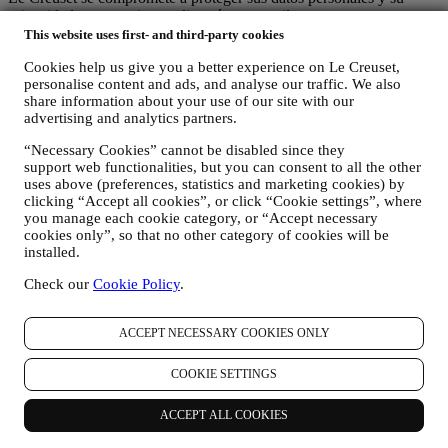
privacidad, y este aviso explica cómo recopilamos y procesamos sus
datos personales de acuerdo con la legislación de la UE en materia
This website uses first- and third-party cookies
de protección de datos (incluida la Normativa General de Protección
Cookies help us give you a better experience on Le Creuset,
de Datos de la UE 2016/679) y la ley de protección de datos
personalise content and ads, and analyse our traffic. We also
aplicable en su país, territorio o ubicación (las "Leyes de protección
share information about your use of our site with our
de datos").
advertising and analytics partners.
1. ¿CUÁNDO Y QUE TIPO DE INFORMACIÓN RECOPILAMOS DE
USTED?
“Necessary Cookies” cannot be disabled since they
"Datos personales" se refiere a cualquier información relacionada
support web functionalities, but you can consent to all the other
con usted y que nos permita identificarlo, ya sea directamente o en
uses above (preferences, statistics and marketing cookies) by
combinación con otra información.
clicking “Accept all cookies”, or click “Cookie settings”, where
Niños: Este sitio web no está destinado a niños y no recopilamos a
you manage each cookie category, or “Accept necessary
sabiendas datos relacionados con niños.
cookies only”, so that no other category of cookies will be
Podemos recopilar datos personales de usted cuando utiliza nuestro
installed.
sitio web (el "Sitio web"), registrar una cuenta de Le Creuset,
Check our
Cookie Policy
.
comprar un producto Le Creuset en el sitio Web o en nuestras
tiendas Le Creuset (Boutiques Signature y Tiendas Outlet), o
suscribirse a nuestras comunicaciones de marketing. Los datos
ACCEPT NECESSARY COOKIES ONLY
personales pueden referirse a:
nombre, apellidos, dirección de correo electrónico, fecha de
COOKIE SETTINGS
nacimiento y otros datos de contacto (dirección, número de
teléfono y dirección de correo electrónico), para registrar una
ACCEPT ALL COOKIES
cuenta de Le Creuset o comprar como usuario invitado, o para
suscribirse a nuestras comunicaciones de marketing