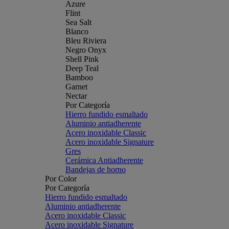
Azure
Flint
Sea Salt
Blanco
Bleu Riviera
Negro Onyx
Shell Pink
Deep Teal
Bamboo
Garnet
Nectar
Por Categoría
Hierro fundido esmaltado
Aluminio antiadherente
Acero inoxidable Classic
Acero inoxidable Signature
Gres
Cerámica Antiadherente
Bandejas de horno
Por Color
Por Categoría
Hierro fundido esmaltado
Aluminio antiadherente
Acero inoxidable Classic
Acero inoxidable Signature