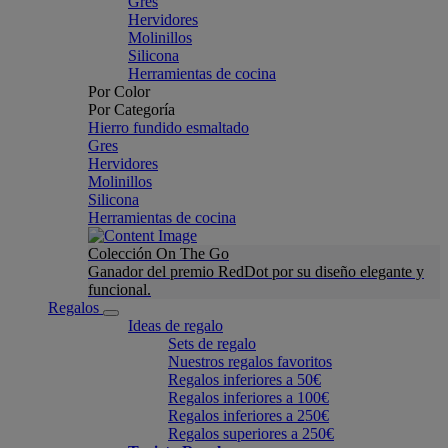
Gres
Hervidores
Molinillos
Silicona
Herramientas de cocina
Por Color
Por Categoría
Hierro fundido esmaltado
Gres
Hervidores
Molinillos
Silicona
Herramientas de cocina
Colección On The Go
Ganador del premio RedDot por su diseño elegante y
funcional.
Regalos
Ideas de regalo
Sets de regalo
Nuestros regalos favoritos
Regalos inferiores a 50€
Regalos inferiores a 100€
Regalos inferiores a 250€
Regalos superiores a 250€