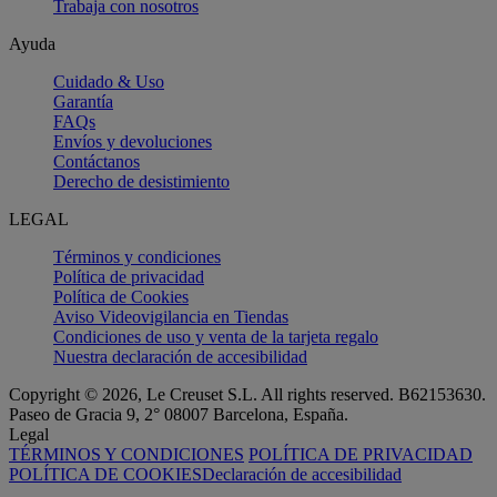
Trabaja con nosotros
Ayuda
Cuidado & Uso
Garantía
FAQs
Envíos y devoluciones
Contáctanos
Derecho de desistimiento
LEGAL
Términos y condiciones
Política de privacidad
Política de Cookies
Aviso Videovigilancia en Tiendas
Condiciones de uso y venta de la tarjeta regalo
Nuestra declaración de accesibilidad
Copyright © 2026, Le Creuset S.L. All rights reserved. B62153630.
Paseo de Gracia 9, 2° 08007 Barcelona, España.
Legal
TÉRMINOS Y CONDICIONES
POLÍTICA DE PRIVACIDAD
POLÍTICA DE COOKIES
Declaración de accesibilidad