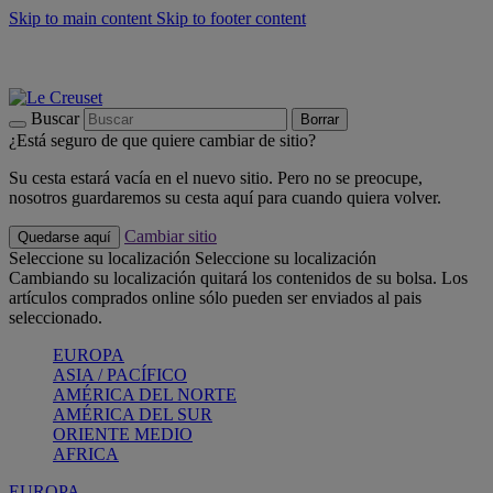
Skip to main content
Skip to footer content
📣 Últimas unidades: ahorra hasta un -40%
COMPRAR
Barbacoas, pícnics, crea tu verano con Le Creuset
COMPRAR
Descubre el color del verano: Bleu Riviera
COMPRAR
Buscar
Borrar
¿Está seguro de que quiere cambiar de sitio?
Su cesta estará vacía en el nuevo sitio. Pero no se preocupe,
nosotros guardaremos su cesta aquí para cuando quiera volver.
Cambiar sitio
Quedarse aquí
Seleccione su localización
Seleccione su localización
Cambiando su localización quitará los contenidos de su bolsa. Los
artículos comprados online sólo pueden ser enviados al pais
seleccionado.
EUROPA
ASIA / PACÍFICO
AMÉRICA DEL NORTE
AMÉRICA DEL SUR
ORIENTE MEDIO
AFRICA
EUROPA