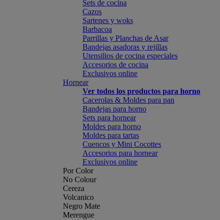
Sets de cocina
Cazos
Sartenes y woks
Barbacoa
Parrillas y Planchas de Asar
Bandejas asadoras y rejillas
Utensilios de cocina especiales
Accesorios de cocina
Exclusivos online
Hornear
Ver todos los productos para horno
Cacerolas & Moldes para pan
Bandejas para horno
Sets para hornear
Moldes para horno
Moldes para tartas
Cuencos y Mini Cocottes
Accesorios para hornear
Exclusivos online
Por Color
No Colour
Cereza
Volcanico
Negro Mate
Merengue