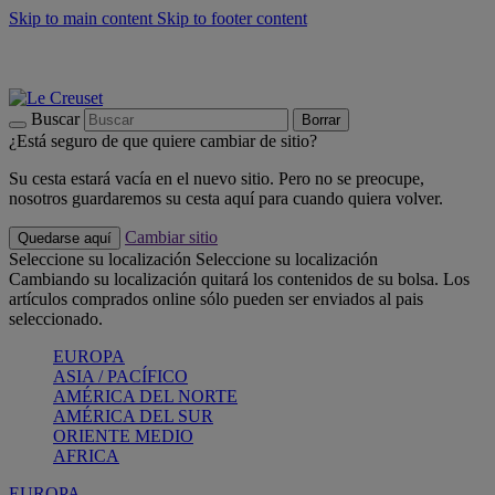
Skip to main content
Skip to footer content
📣 Últimas unidades: ahorra hasta un -40%
COMPRAR
Barbacoas, pícnics, crea tu verano con Le Creuset
COMPRAR
Descubre el color del verano: Bleu Riviera
COMPRAR
Buscar
Borrar
¿Está seguro de que quiere cambiar de sitio?
Su cesta estará vacía en el nuevo sitio. Pero no se preocupe,
nosotros guardaremos su cesta aquí para cuando quiera volver.
Cambiar sitio
Quedarse aquí
Seleccione su localización
Seleccione su localización
Cambiando su localización quitará los contenidos de su bolsa. Los
artículos comprados online sólo pueden ser enviados al pais
seleccionado.
EUROPA
ASIA / PACÍFICO
AMÉRICA DEL NORTE
AMÉRICA DEL SUR
ORIENTE MEDIO
AFRICA
EUROPA