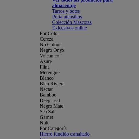
almacenaje
Tarros y botes
Porta utensilios
Colección Mascotas
Exlcusivos online
Por Color
Cereza
No Colour
Negro Onyx
Volcanico
Azure
Flint
Merengue
Blanco
Bleu Riviera
Nectar
Bamboo
Deep Teal
Negro Mate
Sea Salt
Garnet
Nuit
Por Categoría
Hierro fundido esmaltado