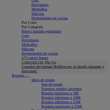
Gres
Hervidores
Molinillos
Silicona
Herramientas de cocina
Por Color
Por Categoría
Hierro fundido esmaltado
Gres
Hervidores
Molinillos
Silicona
Herramientas de cocina
Colección On The Go
Ganador del premio RedDot por su diseño elegante y
funcional.
Regalos
Ideas de regalo
Sets de regalo
Nuestros regalos favoritos
Regalos inferiores a 50€
Regalos inferiores a 100€
Regalos inferiores a 250€
Regalos superiores a 250€