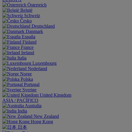
Österreich
België
Schweiz
Česko
Deutschland
Danmark
España
Finland
France
Ireland
Italia
Luxembourg
Nederland
Norge
Polska
Portugal
Sverige
United Kingdom
ASIA / PACÍFICO
Australia
India
New Zealand
Hong Kong
日本