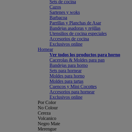
Sets de cocina
Cazos
Sartenes y woks
Barbacoa
Parrillas y Planchas de Asar
Bandejas asadoras y rejillas
Utensilios de cocina especiales
Accesorios de cocina
Exclusivos online
Hornear
Ver todos los productos para horno
Cacerolas & Moldes para pan
Bandejas para horno
Sets para hornear
Moldes para horno
Moldes para tartas
Cuencos y Mini Cocottes
Accesorios para hornear
Exclusivos online
Por Color
No Colour
Cereza
Volcanico
Negro Mate
Merengue