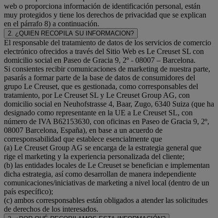
web o proporciona información de identificación personal, están
muy protegidos y tiene los derechos de privacidad que se explican
en el párrafo 8) a continuación.
2. ¿QUIEN RECOPILA SU INFORMACION?
El responsable del tratamiento de datos de los servicios de comercio
electrónico ofrecidos a través del Sitio Web es Le Creuset SL con
domicilio social en Paseo de Gracia 9, 2º - 08007 – Barcelona.
Si consientes recibir comunicaciones de marketing de nuestra parte,
pasarás a formar parte de la base de datos de consumidores del
grupo Le Creuset, que es gestionada, como corresponsables del
tratamiento, por Le Creuset SL y Le Creuset Group AG, con
domicilio social en Neuhofstrasse 4, Baar, Zugo, 6340 Suiza (que ha
designado como representante en la UE a Le Creuset SL, con
número de IVA B62153630, con oficinas en Paseo de Gracia 9, 2º,
08007 Barcelona, España), en base a un acuerdo de
corresponsabilidad que establece esencialmente que
(a) Le Creuset Group AG se encarga de la estrategia general que
rige el marketing y la experiencia personalizada del cliente;
(b) las entidades locales de Le Creuset se benefician e implementan
dicha estrategia, así como desarrollan de manera independiente
comunicaciones/iniciativas de marketing a nivel local (dentro de un
país específico);
(c) ambos corresponsables están obligados a atender las solicitudes
de derechos de los interesados.