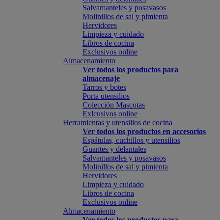
Salvamanteles y posavasos
Molinillos de sal y pimienta
Hervidores
Limpieza y cuidado
Libros de cocina
Exclusivos online
Almacenamiento
Ver todos los productos para
almacenaje
Tarros y botes
Porta utensilios
Colección Mascotas
Exlcusivos online
Herramientas y utensilios de cocina
Ver todos los productos en accesorios
Espátulas, cuchillos y utensilios
Guantes y delantales
Salvamanteles y posavasos
Molinillos de sal y pimienta
Hervidores
Limpieza y cuidado
Libros de cocina
Exclusivos online
Almacenamiento
Ver todos los productos para