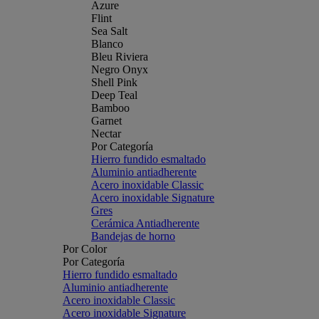
Azure
Flint
Sea Salt
Blanco
Bleu Riviera
Negro Onyx
Shell Pink
Deep Teal
Bamboo
Garnet
Nectar
Por Categoría
Hierro fundido esmaltado
Aluminio antiadherente
Acero inoxidable Classic
Acero inoxidable Signature
Gres
Cerámica Antiadherente
Bandejas de horno
Por Color
Por Categoría
Hierro fundido esmaltado
Aluminio antiadherente
Acero inoxidable Classic
Acero inoxidable Signature