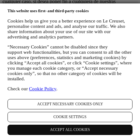
cualquier caso, si desea poner fin a cualquiera de nuestras
actividades de marketing, envíenos un correo electrónico a
This website uses first- and third-party cookies
privacy@lecreuset.com
. Procesaremos su exclusión lo antes posible,
pero en algunas circunstancias puede recibir algunos mensajes más
Cookies help us give you a better experience on Le Creuset,
hasta que la exclusión se procese por completo.
Por favor,
personalise content and ads, and analyse our traffic. We also
recuerde que no pasamos ni vendemos sus datos de contacto y
share information about your use of our site with our
otros datos personales a otras empresas para sus fines de
advertising and analytics partners.
marketing.
“Necessary Cookies” cannot be disabled since they
En caso de que haya comprado uno de nuestros productos, podemos
support web functionalities, but you can consent to all the other
enviar un correo electrónico solicitando la opinión sobre sus
uses above (preferences, statistics and marketing cookies) by
productos. Estamos interesados en las opiniones de los productos de
clicking “Accept all cookies”, or click “Cookie settings”, where
nuestros clientes (si desean proporcionar dicha información) para
you manage each cookie category, or “Accept necessary
cookies only”, so that no other category of cookies will be
mejorar constantemente nuestros productos y servicios. Al final del
installed.
proceso de compra, también podemos invitarle a escribir su opinión
del producto. La opinión no es obligatoria, y usted es libre de
Check our
Cookie Policy
.
enviarla o no.
REORIENTACIÓN / ADAPTACIÓN DE NUESTRAS
ACCEPT NECESSARY COOKIES ONLY
OFERTAS Y MEJORA DE LA EXPERIENCIA DEL
CLIENTE Nos gustaría utilizar sus datos para adaptar
COOKIE SETTINGS
nuestros servicios y ofertas a sus necesidades y preferencias
para proporcionarle una experiencia de cliente personalizada
de Le Creuset. Lo haremos analizando sus hábitos o intereses,
ACCEPT ALL COOKIES
por ejemplo, en relación con los productos más vistos, su