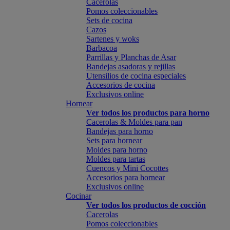
Cacerolas
Pomos coleccionables
Sets de cocina
Cazos
Sartenes y woks
Barbacoa
Parrillas y Planchas de Asar
Bandejas asadoras y rejillas
Utensilios de cocina especiales
Accesorios de cocina
Exclusivos online
Hornear
Ver todos los productos para horno
Cacerolas & Moldes para pan
Bandejas para horno
Sets para hornear
Moldes para horno
Moldes para tartas
Cuencos y Mini Cocottes
Accesorios para hornear
Exclusivos online
Cocinar
Ver todos los productos de cocción
Cacerolas
Pomos coleccionables