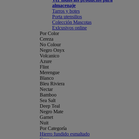
almacenaje
Tarros y botes
Porta utensilios
Colección Mascotas
Exlcusivos online
Por Color
Cereza
No Colour
Negro Onyx
Volcanico
Azure
Flint
Merengue
Blanco
Bleu Riviera
Nectar
Bamboo
Sea Salt
Deep Teal
Negro Mate
Garnet
Nuit
Por Categoría
Hierro fundido esmaltado