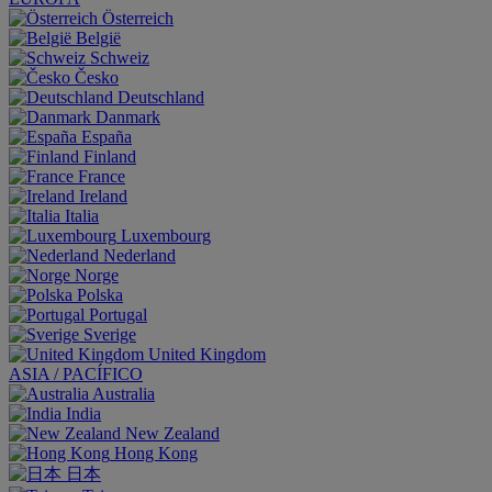
Österreich
België
Schweiz
Česko
Deutschland
Danmark
España
Finland
France
Ireland
Italia
Luxembourg
Nederland
Norge
Polska
Portugal
Sverige
United Kingdom
ASIA / PACÍFICO
Australia
India
New Zealand
Hong Kong
日本