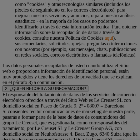
como "cookies" y otras tecnologías similares (incluidos los
píxeles de seguimiento en los correos electrónicos), para
mejorar nuestros servicios y anuncios, o para nuestro análisis
estadístico - en la mayoría de los casos no podremos
identificarlo a través de esta información técnica. Para obtener
información sobre la recopilación de datos a través de
cookies, consulte nuestra Política de Cookies
aquí
).
sus comentarios, solicitudes, quejas, preguntas o interacciones
con nosotros (por ejemplo, sus mensajes, chats, publicaciones
en redes sociales, correos electrónicos o llamadas telefónicas).
Los datos personales recopilados de usted cuando utiliza el Sitio
web o proporciona información de identificación personal, están
muy protegidos y tiene los derechos de privacidad que se explican
en el párrafo 8) a continuación.
2. ¿QUIEN RECOPILA SU INFORMACION?
El responsable del tratamiento de datos de los servicios de comercio
electrónico ofrecidos a través del Sitio Web es Le Creuset SL con
domicilio social en Paseo de Gracia 9, 2º - 08007 – Barcelona.
Si consientes recibir comunicaciones de marketing de nuestra parte,
pasarás a formar parte de la base de datos de consumidores del
grupo Le Creuset, que es gestionada, como corresponsables del
tratamiento, por Le Creuset SL y Le Creuset Group AG, con
domicilio social en Neuhofstrasse 4, Baar, Zugo, 6340 Suiza (que ha
designado como representante en la UE a Le Creuset SL, con