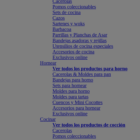
Cacerolas
Pomos coleccionables
Sets de cocina
Cazos
Sartenes y woks
Barbacoa
Parrillas y Planchas de Asar
Bandejas asadoras y rejillas
Utensilios de cocina especiales
Accesorios de cocina
Exclusivos online
Hornear
Ver todos los productos para horno
Cacerolas & Moldes para pan
Bandejas para horno
Sets para hornear
Moldes para horno
Moldes para tartas
Cuencos y Mini Cocottes
Accesorios para hornear
Exclusivos online
Cocinar
Ver todos los productos de cocción
Cacerolas
Pomos coleccionables