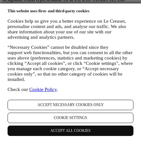
número de IVA B62153630, con oficinas en Paseo de Gracia 9, 2º,
08007 Barcelona, España), en base a un acuerdo de
This website uses first- and third-party cookies
corresponsabilidad que establece esencialmente que
Cookies help us give you a better experience on Le Creuset,
(a) Le Creuset Group AG se encarga de la estrategia general que
personalise content and ads, and analyse our traffic. We also
rige el marketing y la experiencia personalizada del cliente;
share information about your use of our site with our
(b) las entidades locales de Le Creuset se benefician e implementan
advertising and analytics partners.
dicha estrategia, así como desarrollan de manera independiente
comunicaciones/iniciativas de marketing a nivel local (dentro de un
“Necessary Cookies” cannot be disabled since they
país específico);
support web functionalities, but you can consent to all the other
(c) ambos corresponsables están obligados a atender las solicitudes
uses above (preferences, statistics and marketing cookies) by
de derechos de los interesados.
clicking “Accept all cookies”, or click “Cookie settings”, where
3. ¿POR QUÉ RECOPILAMOS ESTA INFORMACIÓN?
you manage each cookie category, or “Accept necessary
Podemos procesar sus datos para los siguientes fines:
cookies only”, so that no other category of cookies will be
installed.
PARA NUESTRAS OBLIGACIONES LEGALES Es
Check our
Cookie Policy
.
posible que tengamos que procesar algunos datos sobre usted
para cumplir con nuestras obligaciones legales y otras
obligaciones derivadas de las instrucciones recibidas de las
ACCEPT NECESSARY COOKIES ONLY
autoridades.
PARA CREAR UNA CUENTA LE CREUSET
COOKIE SETTINGS
Utilizaremos sus datos para crear una cuenta de Le Creuset
que le dará acceso a una serie de ventajas dedicadas a los
usuarios registrados, para disfrutar mejor de nuestros
ACCEPT ALL COOKIES
servicios, tales como un pago más rápido, guardar múltiples