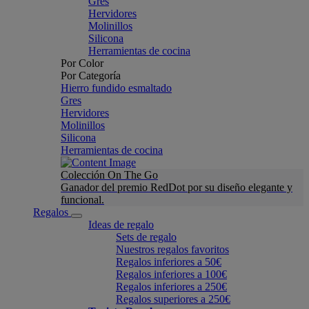
Gres
Hervidores
Molinillos
Silicona
Herramientas de cocina
Por Color
Por Categoría
Hierro fundido esmaltado
Gres
Hervidores
Molinillos
Silicona
Herramientas de cocina
Colección On The Go
Ganador del premio RedDot por su diseño elegante y
funcional.
Regalos
Ideas de regalo
Sets de regalo
Nuestros regalos favoritos
Regalos inferiores a 50€
Regalos inferiores a 100€
Regalos inferiores a 250€
Regalos superiores a 250€