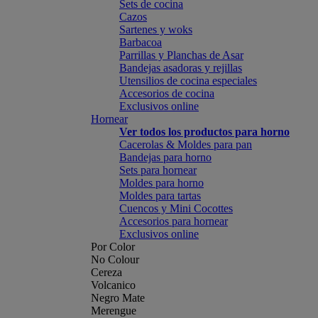
Sets de cocina
Cazos
Sartenes y woks
Barbacoa
Parrillas y Planchas de Asar
Bandejas asadoras y rejillas
Utensilios de cocina especiales
Accesorios de cocina
Exclusivos online
Hornear
Ver todos los productos para horno
Cacerolas & Moldes para pan
Bandejas para horno
Sets para hornear
Moldes para horno
Moldes para tartas
Cuencos y Mini Cocottes
Accesorios para hornear
Exclusivos online
Por Color
No Colour
Cereza
Volcanico
Negro Mate
Merengue