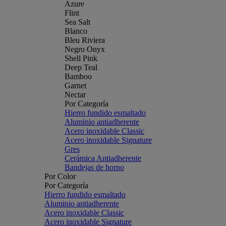
Azure
Flint
Sea Salt
Blanco
Bleu Riviera
Negro Onyx
Shell Pink
Deep Teal
Bamboo
Garnet
Nectar
Por Categoría
Hierro fundido esmaltado
Aluminio antiadherente
Acero inoxidable Classic
Acero inoxidable Signature
Gres
Cerámica Antiadherente
Bandejas de horno
Por Color
Por Categoría
Hierro fundido esmaltado
Aluminio antiadherente
Acero inoxidable Classic
Acero inoxidable Signature