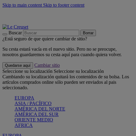
Skip to main content
Skip to footer content
📣 Últimas unidades: ahorra hasta un -40%
COMPRAR
Barbacoas, pícnics, crea tu verano con Le Creuset
COMPRAR
Descubre el color del verano: Bleu Riviera
COMPRAR
Buscar
Borrar
¿Está seguro de que quiere cambiar de sitio?
Su cesta estará vacía en el nuevo sitio. Pero no se preocupe,
nosotros guardaremos su cesta aquí para cuando quiera volver.
Cambiar sitio
Quedarse aquí
Seleccione su localización
Seleccione su localización
Cambiando su localización quitará los contenidos de su bolsa. Los
artículos comprados online sólo pueden ser enviados al pais
seleccionado.
EUROPA
ASIA / PACÍFICO
AMÉRICA DEL NORTE
AMÉRICA DEL SUR
ORIENTE MEDIO
AFRICA
EUROPA