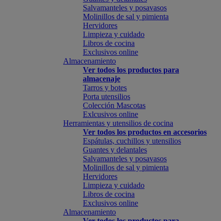
Salvamanteles y posavasos
Molinillos de sal y pimienta
Hervidores
Limpieza y cuidado
Libros de cocina
Exclusivos online
Almacenamiento
Ver todos los productos para
almacenaje
Tarros y botes
Porta utensilios
Colección Mascotas
Exlcusivos online
Herramientas y utensilios de cocina
Ver todos los productos en accesorios
Espátulas, cuchillos y utensilios
Guantes y delantales
Salvamanteles y posavasos
Molinillos de sal y pimienta
Hervidores
Limpieza y cuidado
Libros de cocina
Exclusivos online
Almacenamiento
Ver todos los productos para