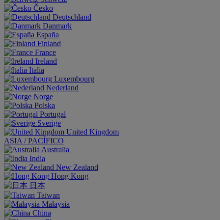
Česko
Deutschland
Danmark
España
Finland
France
Ireland
Italia
Luxembourg
Nederland
Norge
Polska
Portugal
Sverige
United Kingdom
ASIA / PACÍFICO
Australia
India
New Zealand
Hong Kong
日本
Taiwan
Malaysia
China