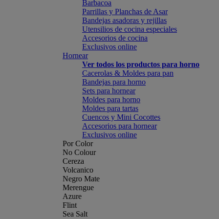
Barbacoa
Parrillas y Planchas de Asar
Bandejas asadoras y rejillas
Utensilios de cocina especiales
Accesorios de cocina
Exclusivos online
Hornear
Ver todos los productos para horno
Cacerolas & Moldes para pan
Bandejas para horno
Sets para hornear
Moldes para horno
Moldes para tartas
Cuencos y Mini Cocottes
Accesorios para hornear
Exclusivos online
Por Color
No Colour
Cereza
Volcanico
Negro Mate
Merengue
Azure
Flint
Sea Salt