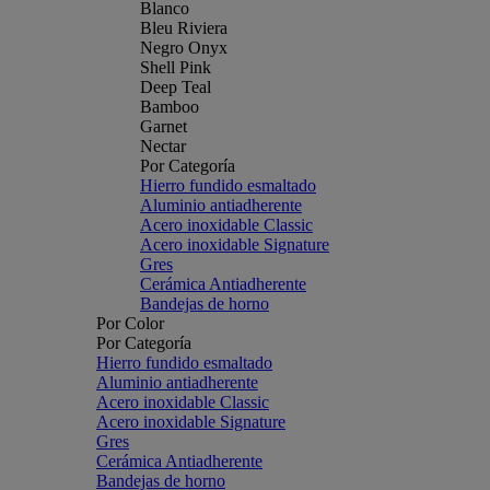
Blanco
Bleu Riviera
Negro Onyx
Shell Pink
Deep Teal
Bamboo
Garnet
Nectar
Por Categoría
Hierro fundido esmaltado
Aluminio antiadherente
Acero inoxidable Classic
Acero inoxidable Signature
Gres
Cerámica Antiadherente
Bandejas de horno
Por Color
Por Categoría
Hierro fundido esmaltado
Aluminio antiadherente
Acero inoxidable Classic
Acero inoxidable Signature
Gres
Cerámica Antiadherente
Bandejas de horno