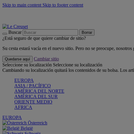
Skip to main content
Skip to footer content
📣 Últimas unidades: ahorra hasta un -40%
COMPRAR
Barbacoas, pícnics, crea tu verano con Le Creuset
COMPRAR
Descubre el color del verano: Bleu Riviera
COMPRAR
Buscar
Borrar
¿Está seguro de que quiere cambiar de sitio?
Su cesta estará vacía en el nuevo sitio. Pero no se preocupe, nosotros
Cambiar sitio
Quedarse aquí
Seleccione su localización
Seleccione su localización
Cambiando su localización quitará los contenidos de su bolsa. Los art
EUROPA
ASIA / PACÍFICO
AMÉRICA DEL NORTE
AMÉRICA DEL SUR
ORIENTE MEDIO
AFRICA
EUROPA
Österreich
België
Schweiz