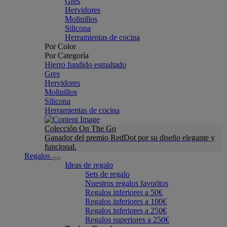
Gres
Hervidores
Molinillos
Silicona
Herramientas de cocina
Por Color
Por Categoría
Hierro fundido esmaltado
Gres
Hervidores
Molinillos
Silicona
Herramientas de cocina
Colección On The Go
Ganador del premio RedDot por su diseño elegante y
funcional.
Regalos
Ideas de regalo
Sets de regalo
Nuestros regalos favoritos
Regalos inferiores a 50€
Regalos inferiores a 100€
Regalos inferiores a 250€
Regalos superiores a 250€