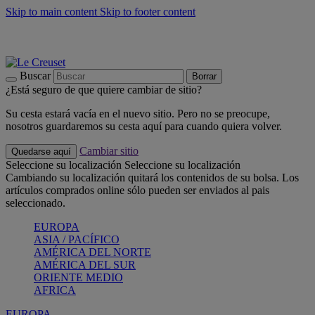
Skip to main content
Skip to footer content
📣 Últimas unidades: ahorra hasta un -40%
COMPRAR
Barbacoas, pícnics, crea tu verano con Le Creuset
COMPRAR
Descubre el color del verano: Bleu Riviera
COMPRAR
Buscar
Borrar
¿Está seguro de que quiere cambiar de sitio?
Su cesta estará vacía en el nuevo sitio. Pero no se preocupe,
nosotros guardaremos su cesta aquí para cuando quiera volver.
Cambiar sitio
Quedarse aquí
Seleccione su localización
Seleccione su localización
Cambiando su localización quitará los contenidos de su bolsa. Los
artículos comprados online sólo pueden ser enviados al pais
seleccionado.
EUROPA
ASIA / PACÍFICO
AMÉRICA DEL NORTE
AMÉRICA DEL SUR
ORIENTE MEDIO
AFRICA
EUROPA