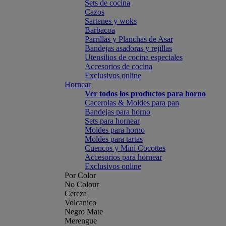
Sets de cocina
Cazos
Sartenes y woks
Barbacoa
Parrillas y Planchas de Asar
Bandejas asadoras y rejillas
Utensilios de cocina especiales
Accesorios de cocina
Exclusivos online
Hornear
Ver todos los productos para horno
Cacerolas & Moldes para pan
Bandejas para horno
Sets para hornear
Moldes para horno
Moldes para tartas
Cuencos y Mini Cocottes
Accesorios para hornear
Exclusivos online
Por Color
No Colour
Cereza
Volcanico
Negro Mate
Merengue