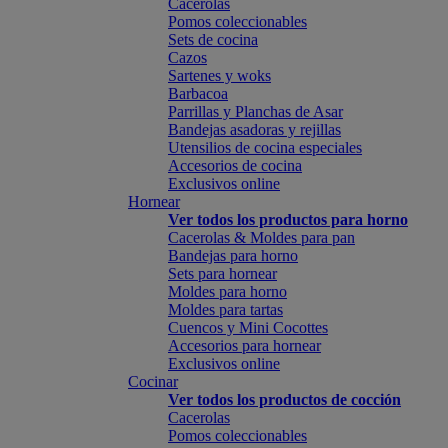
Cacerolas
Pomos coleccionables
Sets de cocina
Cazos
Sartenes y woks
Barbacoa
Parrillas y Planchas de Asar
Bandejas asadoras y rejillas
Utensilios de cocina especiales
Accesorios de cocina
Exclusivos online
Hornear
Ver todos los productos para horno
Cacerolas & Moldes para pan
Bandejas para horno
Sets para hornear
Moldes para horno
Moldes para tartas
Cuencos y Mini Cocottes
Accesorios para hornear
Exclusivos online
Cocinar
Ver todos los productos de cocción
Cacerolas
Pomos coleccionables