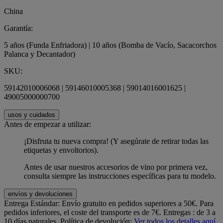
China
Garantía:
5 años (Funda Enfriadora) | 10 años (Bomba de Vacío, Sacacorchos
Palanca y Decantador)
SKU:
59142010006068 | 59146010005368 | 59014016001625 |
49005000000700
usos y cuidados
Antes de empezar a utilizar:
¡Disfruta tu nueva compra! (Y asegúrate de retirar todas las
etiquetas y envoltorios).
Antes de usar nuestros accesorios de vino por primera vez,
consulta siempre las instrucciones específicas para tu modelo.
envíos y devoluciones
Entrega Estándar:
Envío gratuito en pedidos superiores a 50€. Para
pedidos inferiores, el coste del transporte es de 7€. Entregas : de 3 a
10 días naturales.
Política de devolución:
Ver todos los detalles aquí