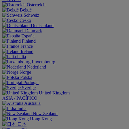
Österreich
België
Schweiz
Česko
Deutschland
Danmark
España
Finland
France
Ireland
Italia
Luxembourg
Nederland
Norge
Polska
Portugal
Sverige
United Kingdom
ASIA / PACÍFICO
Australia
India
New Zealand
Hong Kong
日本