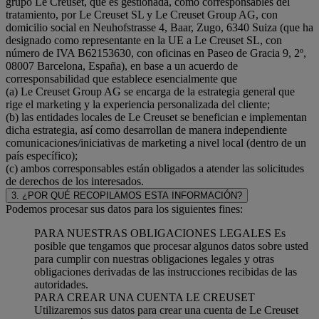
grupo Le Creuset, que es gestionada, como corresponsables del
tratamiento, por Le Creuset SL y Le Creuset Group AG, con
domicilio social en Neuhofstrasse 4, Baar, Zugo, 6340 Suiza (que ha
designado como representante en la UE a Le Creuset SL, con
número de IVA B62153630, con oficinas en Paseo de Gracia 9, 2º,
08007 Barcelona, España), en base a un acuerdo de
corresponsabilidad que establece esencialmente que
(a) Le Creuset Group AG se encarga de la estrategia general que
rige el marketing y la experiencia personalizada del cliente;
(b) las entidades locales de Le Creuset se benefician e implementan
dicha estrategia, así como desarrollan de manera independiente
comunicaciones/iniciativas de marketing a nivel local (dentro de un
país específico);
(c) ambos corresponsables están obligados a atender las solicitudes
de derechos de los interesados.
3. ¿POR QUÉ RECOPILAMOS ESTA INFORMACIÓN?
Podemos procesar sus datos para los siguientes fines:
PARA NUESTRAS OBLIGACIONES LEGALES Es
posible que tengamos que procesar algunos datos sobre usted
para cumplir con nuestras obligaciones legales y otras
obligaciones derivadas de las instrucciones recibidas de las
autoridades.
PARA CREAR UNA CUENTA LE CREUSET
Utilizaremos sus datos para crear una cuenta de Le Creuset