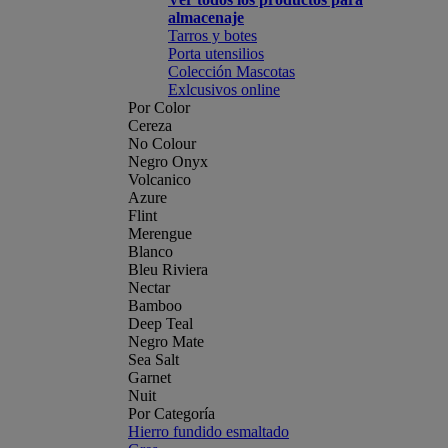
almacenaje
Tarros y botes
Porta utensilios
Colección Mascotas
Exlcusivos online
Por Color
Cereza
No Colour
Negro Onyx
Volcanico
Azure
Flint
Merengue
Blanco
Bleu Riviera
Nectar
Bamboo
Deep Teal
Negro Mate
Sea Salt
Garnet
Nuit
Por Categoría
Hierro fundido esmaltado