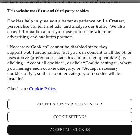
enviar un correo electrónico solicitando la opinión sobre sus
productos. Estamos interesados en las opiniones de los productos de
This website uses first- and third-party cookies
nuestros clientes (si desean proporcionar dicha información) para
mejorar constantemente nuestros productos y servicios. Al final del
Cookies help us give you a better experience on Le Creuset,
proceso de compra, también podemos invitarle a escribir su opinión
personalise content and ads, and analyse our traffic. We also
del producto. La opinión no es obligatoria, y usted es libre de
share information about your use of our site with our
enviarla o no.
advertising and analytics partners.
REORIENTACIÓN / ADAPTACIÓN DE NUESTRAS
“Necessary Cookies” cannot be disabled since they
support web functionalities, but you can consent to all the other
OFERTAS Y MEJORA DE LA EXPERIENCIA DEL
uses above (preferences, statistics and marketing cookies) by
CLIENTE Nos gustaría utilizar sus datos para adaptar
clicking “Accept all cookies”, or click “Cookie settings”, where
nuestros servicios y ofertas a sus necesidades y preferencias
you manage each cookie category, or “Accept necessary
para proporcionarle una experiencia de cliente personalizada
cookies only”, so that no other category of cookies will be
de Le Creuset. Lo haremos analizando sus hábitos o intereses,
installed.
por ejemplo, en relación con los productos más vistos, su
interacción con nosotros en las redes sociales, qué páginas de
Check our
Cookie Policy
.
nuestro sitio web visita, qué contenido de nuestras ofertas lee
usted. Lo hacemos principalmente a través de cookies y
tecnologías similares (incluidos los píxeles de seguimiento en
ACCEPT NECESSARY COOKIES ONLY
los correos electrónicos), también en combinación con sus
datos y preferencias recogidos una vez que se suscribe a
COOKIE SETTINGS
nuestras comunicaciones de marketing personalizadas.
Utilizaremos esta información para gestionar nuestra
ACCEPT ALL COOKIES
publicidad en otros sitios, conceder acceso a contenidos
específicos, adaptar los contenidos o las ofertas que ve en el