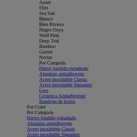
Azure
Flint
Sea Salt
Blanco
Bleu Riviera
Negro Onyx
Shell Pink
Deep Teal
Bamboo
Garnet
Nectar
Por Categoría
Hierro fundido esmaltado
Aluminio antiadherente
Acero inoxidable Classic
Acero inoxidable Signature
Gres
Cerámica Antiadherente
Bandejas de horno
Por Color
Por Categoría
Hierro fundido esmaltado
Aluminio antiadherente
Acero inoxidable Classic
Acero inoxidable Signature