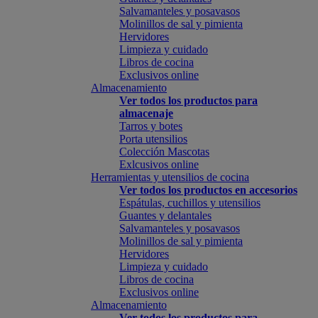
Salvamanteles y posavasos
Molinillos de sal y pimienta
Hervidores
Limpieza y cuidado
Libros de cocina
Exclusivos online
Almacenamiento
Ver todos los productos para
almacenaje
Tarros y botes
Porta utensilios
Colección Mascotas
Exlcusivos online
Herramientas y utensilios de cocina
Ver todos los productos en accesorios
Espátulas, cuchillos y utensilios
Guantes y delantales
Salvamanteles y posavasos
Molinillos de sal y pimienta
Hervidores
Limpieza y cuidado
Libros de cocina
Exclusivos online
Almacenamiento
Ver todos los productos para