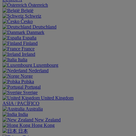
Österreich
België
Schweiz
Česko
Deutschland
Danmark
España
Finland
France
Ireland
Italia
Luxembourg
Nederland
Norge
Polska
Portugal
Sverige
United Kingdom
ASIA / PACÍFICO
Australia
India
New Zealand
Hong Kong
日本