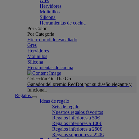
Gres
Hervidores
Molinillos
Silicona
Herramientas de cocina
Por Color
Por Categoría
Hierro fundido esmaltado
Gres
Hervidores
Molinillos
Silicona
Herramientas de cocina
Colección On The Go
Ganador del premio RedDot por su diseño elegante y
funcional.
Regalos
Ideas de regalo
Sets de regalo
Nuestros regalos favoritos
Regalos inferiores a 50€
Regalos inferiores a 100€
Regalos inferiores a 250€
Regalos superiores a 250€