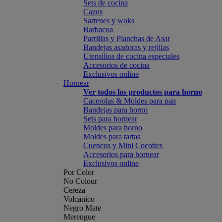
Sets de cocina
Cazos
Sartenes y woks
Barbacoa
Parrillas y Planchas de Asar
Bandejas asadoras y rejillas
Utensilios de cocina especiales
Accesorios de cocina
Exclusivos online
Hornear
Ver todos los productos para horno
Cacerolas & Moldes para pan
Bandejas para horno
Sets para hornear
Moldes para horno
Moldes para tartas
Cuencos y Mini Cocottes
Accesorios para hornear
Exclusivos online
Por Color
No Colour
Cereza
Volcanico
Negro Mate
Merengue