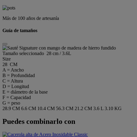
Más de 100 años de artesanía
Guía de tamaños
Tamaño seleccionado
28 cm / 3.6L
Size
28 CM
A = Ancho
B = Profundidad
C = Altura
D = Longitud
E = diámetro de la base
F = Capacidad
G = peso
28.9 CM
6.6 CM
10.4 CM
56.3 CM
21.2 CM
3.6 L
3.10 KG
Puedes combinarlo con