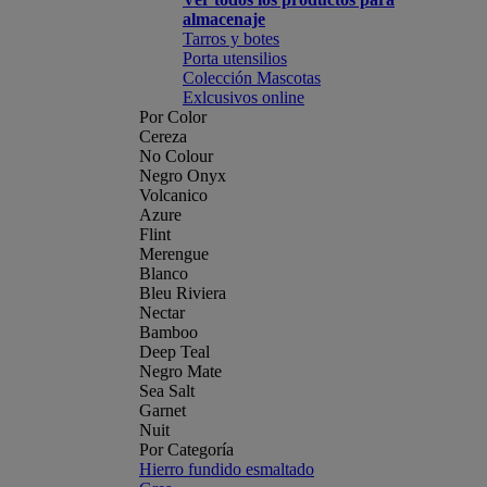
almacenaje
Tarros y botes
Porta utensilios
Colección Mascotas
Exlcusivos online
Por Color
Cereza
No Colour
Negro Onyx
Volcanico
Azure
Flint
Merengue
Blanco
Bleu Riviera
Nectar
Bamboo
Deep Teal
Negro Mate
Sea Salt
Garnet
Nuit
Por Categoría
Hierro fundido esmaltado