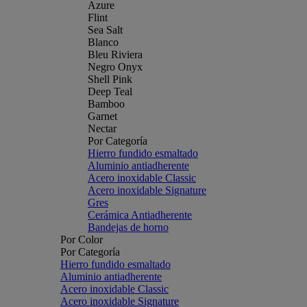
Azure
Flint
Sea Salt
Blanco
Bleu Riviera
Negro Onyx
Shell Pink
Deep Teal
Bamboo
Garnet
Nectar
Por Categoría
Hierro fundido esmaltado
Aluminio antiadherente
Acero inoxidable Classic
Acero inoxidable Signature
Gres
Cerámica Antiadherente
Bandejas de horno
Por Color
Por Categoría
Hierro fundido esmaltado
Aluminio antiadherente
Acero inoxidable Classic
Acero inoxidable Signature