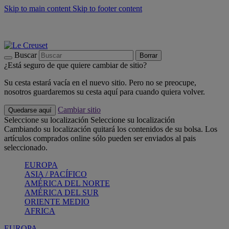
Skip to main content
Skip to footer content
📣 Últimas unidades: ahorra hasta un -40%
COMPRAR
Barbacoas, pícnics, crea tu verano con Le Creuset
COMPRAR
Descubre el color del verano: Bleu Riviera
COMPRAR
Buscar
Borrar
¿Está seguro de que quiere cambiar de sitio?
Su cesta estará vacía en el nuevo sitio. Pero no se preocupe,
nosotros guardaremos su cesta aquí para cuando quiera volver.
Cambiar sitio
Quedarse aquí
Seleccione su localización
Seleccione su localización
Cambiando su localización quitará los contenidos de su bolsa. Los
artículos comprados online sólo pueden ser enviados al pais
seleccionado.
EUROPA
ASIA / PACÍFICO
AMÉRICA DEL NORTE
AMÉRICA DEL SUR
ORIENTE MEDIO
AFRICA
EUROPA