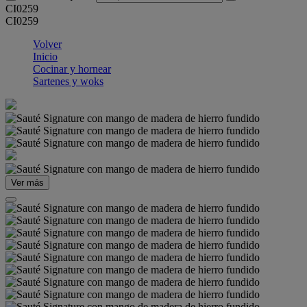
CI0259
CI0259
Volver
Inicio
Cocinar y hornear
Sartenes y woks
Ver más