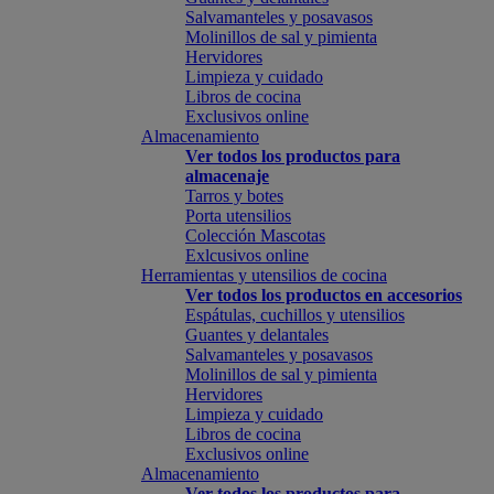
Salvamanteles y posavasos
Molinillos de sal y pimienta
Hervidores
Limpieza y cuidado
Libros de cocina
Exclusivos online
Almacenamiento
Ver todos los productos para
almacenaje
Tarros y botes
Porta utensilios
Colección Mascotas
Exlcusivos online
Herramientas y utensilios de cocina
Ver todos los productos en accesorios
Espátulas, cuchillos y utensilios
Guantes y delantales
Salvamanteles y posavasos
Molinillos de sal y pimienta
Hervidores
Limpieza y cuidado
Libros de cocina
Exclusivos online
Almacenamiento
Ver todos los productos para