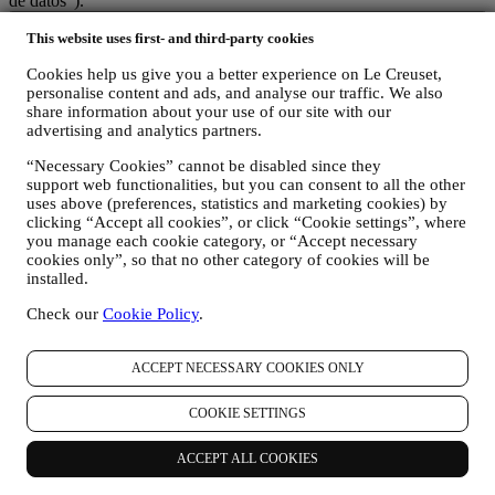
de datos").
1. ¿CUÁNDO Y QUE TIPO DE INFORMACIÓN RECOPILAMOS DE
This website uses first- and third-party cookies
USTED?
"Datos personales" se refiere a cualquier información relacionada
Cookies help us give you a better experience on Le Creuset,
con usted y que nos permita identificarlo, ya sea directamente o en
personalise content and ads, and analyse our traffic. We also
combinación con otra información.
share information about your use of our site with our
Niños: Este sitio web no está destinado a niños y no recopilamos a
advertising and analytics partners.
sabiendas datos relacionados con niños.
Podemos recopilar datos personales de usted cuando utiliza nuestro
“Necessary Cookies” cannot be disabled since they
sitio web (el "Sitio web"), registrar una cuenta de Le Creuset,
support web functionalities, but you can consent to all the other
comprar un producto Le Creuset en el sitio Web o en nuestras
uses above (preferences, statistics and marketing cookies) by
tiendas Le Creuset (Boutiques Signature y Tiendas Outlet), o
clicking “Accept all cookies”, or click “Cookie settings”, where
suscribirse a nuestras comunicaciones de marketing. Los datos
you manage each cookie category, or “Accept necessary
personales pueden referirse a:
cookies only”, so that no other category of cookies will be
installed.
nombre, apellidos, dirección de correo electrónico, fecha de
Check our
Cookie Policy
.
nacimiento y otros datos de contacto (dirección, número de
teléfono y dirección de correo electrónico), para registrar una
cuenta de Le Creuset o comprar como usuario invitado, o para
ACCEPT NECESSARY COOKIES ONLY
suscribirse a nuestras comunicaciones de marketing
comunicaciones en la web o en la tienda.
COOKIE SETTINGS
sus datos de compra, por ejemplo, fecha y hora de compra,
datos de entrega, datos de productos y pagos y detalles, para
la gestión de sus pedidos.
ACCEPT ALL COOKIES
datos sobre su historial de navegación en línea (por ejemplo,