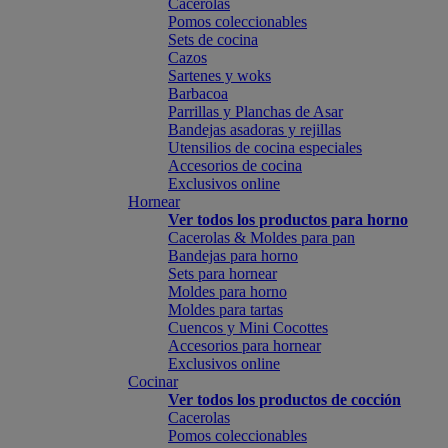
Cacerolas
Pomos coleccionables
Sets de cocina
Cazos
Sartenes y woks
Barbacoa
Parrillas y Planchas de Asar
Bandejas asadoras y rejillas
Utensilios de cocina especiales
Accesorios de cocina
Exclusivos online
Hornear
Ver todos los productos para horno
Cacerolas & Moldes para pan
Bandejas para horno
Sets para hornear
Moldes para horno
Moldes para tartas
Cuencos y Mini Cocottes
Accesorios para hornear
Exclusivos online
Cocinar
Ver todos los productos de cocción
Cacerolas
Pomos coleccionables