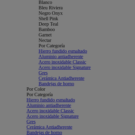
Blanco
Bleu Riviera
Negro Onyx
Shell Pink
Deep Teal
Bamboo
Garnet
Nectar
Por Categoría
Hierro fundido esmaltado
Aluminio antiadherente
Acero inoxidable Classic
Acero inoxidable Signature
Gres
Cerámica Antiadherente
Bandejas de horno
Por Color
Por Categoría
Hierro fundido esmaltado
Aluminio antiadherente
Acero inoxidable Classic
Acero inoxidable Signature
Gres
Cerámica Antiadherente
Bandejas de horno