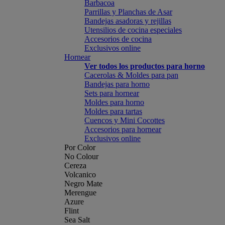
Barbacoa
Parrillas y Planchas de Asar
Bandejas asadoras y rejillas
Utensilios de cocina especiales
Accesorios de cocina
Exclusivos online
Hornear
Ver todos los productos para horno
Cacerolas & Moldes para pan
Bandejas para horno
Sets para hornear
Moldes para horno
Moldes para tartas
Cuencos y Mini Cocottes
Accesorios para hornear
Exclusivos online
Por Color
No Colour
Cereza
Volcanico
Negro Mate
Merengue
Azure
Flint
Sea Salt