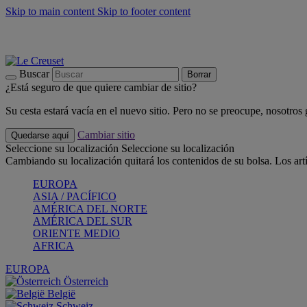
Skip to main content
Skip to footer content
📣 Últimas unidades: ahorra hasta un -40%
COMPRAR
Barbacoas, pícnics, crea tu verano con Le Creuset
COMPRAR
Descubre el color del verano: Bleu Riviera
COMPRAR
Buscar
Borrar
¿Está seguro de que quiere cambiar de sitio?
Su cesta estará vacía en el nuevo sitio. Pero no se preocupe, nosotros
Cambiar sitio
Quedarse aquí
Seleccione su localización
Seleccione su localización
Cambiando su localización quitará los contenidos de su bolsa. Los art
EUROPA
ASIA / PACÍFICO
AMÉRICA DEL NORTE
AMÉRICA DEL SUR
ORIENTE MEDIO
AFRICA
EUROPA
Österreich
België
Schweiz