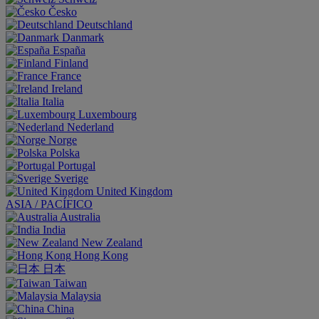
Česko
Deutschland
Danmark
España
Finland
France
Ireland
Italia
Luxembourg
Nederland
Norge
Polska
Portugal
Sverige
United Kingdom
ASIA / PACÍFICO
Australia
India
New Zealand
Hong Kong
日本
Taiwan
Malaysia
China