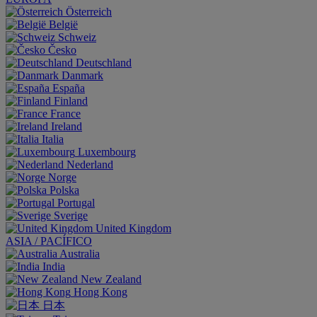
Österreich
België
Schweiz
Česko
Deutschland
Danmark
España
Finland
France
Ireland
Italia
Luxembourg
Nederland
Norge
Polska
Portugal
Sverige
United Kingdom
ASIA / PACÍFICO
Australia
India
New Zealand
Hong Kong
日本