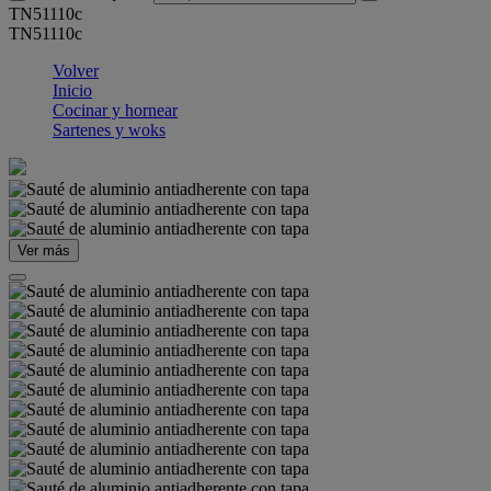
TN51110c
TN51110c
Volver
Inicio
Cocinar y hornear
Sartenes y woks
Ver más