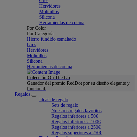
Gres
Hervidores
Molinillos
Silicona
Herramientas de cocina
Por Color
Por Categoría
Hierro fundido esmaltado
Gres
Hervidores
Molinillos
Silicona
Herramientas de cocina
Colección On The Go
Ganador del premio RedDot por su diseño elegante y
funcional.
Regalos
Ideas de regalo
Sets de regalo
Nuestros regalos favoritos
Regalos inferiores a 50€
Regalos inferiores a 100€
Regalos inferiores a 250€
Regalos superiores a 250€