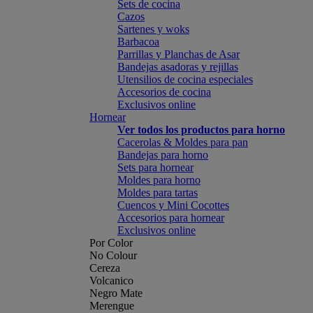
Sets de cocina
Cazos
Sartenes y woks
Barbacoa
Parrillas y Planchas de Asar
Bandejas asadoras y rejillas
Utensilios de cocina especiales
Accesorios de cocina
Exclusivos online
Hornear
Ver todos los productos para horno
Cacerolas & Moldes para pan
Bandejas para horno
Sets para hornear
Moldes para horno
Moldes para tartas
Cuencos y Mini Cocottes
Accesorios para hornear
Exclusivos online
Por Color
No Colour
Cereza
Volcanico
Negro Mate
Merengue