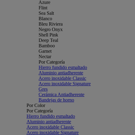
Azure
Flint
Sea Salt
Blanco
Bleu Riviera
Negro Onyx
Shell Pink
Deep Teal
Bamboo
Garnet
Nectar
Por Categoría
Hierro fundido esmaltado
Aluminio antiadherente
Acero inoxidable Classic
Acero inoxidable Signature
Gres
Cerámica Antiadherente
Bandejas de horno
Por Color
Por Categoría
Hierro fundido esmaltado
Aluminio antiadherente
Acero inoxidable Classic
Acero inoxidable Signature