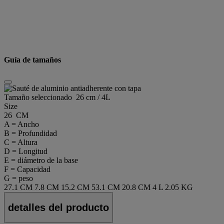
Guía de tamaños
Tamaño seleccionado
26 cm / 4L
Size
26 CM
A = Ancho
B = Profundidad
C = Altura
D = Longitud
E = diámetro de la base
F = Capacidad
G = peso
27.1 CM
7.8 CM
15.2 CM
53.1 CM
20.8 CM
4 L
2.05 KG
detalles del producto