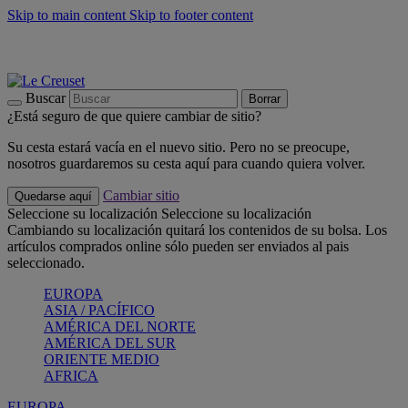
Skip to main content
Skip to footer content
📣 Últimas unidades: ahorra hasta un -40%
COMPRAR
Barbacoas, pícnics, crea tu verano con Le Creuset
COMPRAR
Descubre el color del verano: Bleu Riviera
COMPRAR
Buscar
Borrar
¿Está seguro de que quiere cambiar de sitio?
Su cesta estará vacía en el nuevo sitio. Pero no se preocupe,
nosotros guardaremos su cesta aquí para cuando quiera volver.
Cambiar sitio
Quedarse aquí
Seleccione su localización
Seleccione su localización
Cambiando su localización quitará los contenidos de su bolsa. Los
artículos comprados online sólo pueden ser enviados al pais
seleccionado.
EUROPA
ASIA / PACÍFICO
AMÉRICA DEL NORTE
AMÉRICA DEL SUR
ORIENTE MEDIO
AFRICA
EUROPA