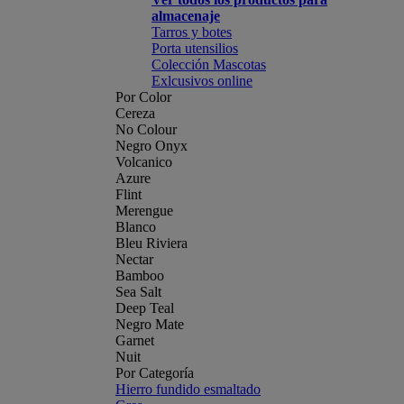
almacenaje
Tarros y botes
Porta utensilios
Colección Mascotas
Exlcusivos online
Por Color
Cereza
No Colour
Negro Onyx
Volcanico
Azure
Flint
Merengue
Blanco
Bleu Riviera
Nectar
Bamboo
Sea Salt
Deep Teal
Negro Mate
Garnet
Nuit
Por Categoría
Hierro fundido esmaltado