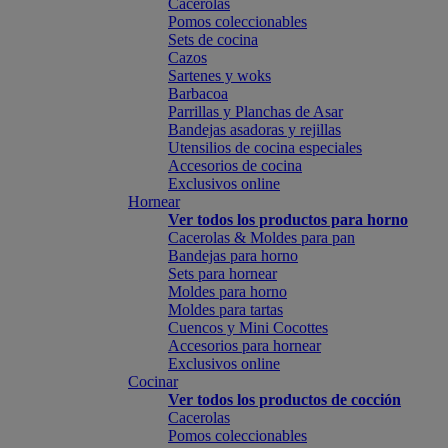
Cacerolas
Pomos coleccionables
Sets de cocina
Cazos
Sartenes y woks
Barbacoa
Parrillas y Planchas de Asar
Bandejas asadoras y rejillas
Utensilios de cocina especiales
Accesorios de cocina
Exclusivos online
Hornear
Ver todos los productos para horno
Cacerolas & Moldes para pan
Bandejas para horno
Sets para hornear
Moldes para horno
Moldes para tartas
Cuencos y Mini Cocottes
Accesorios para hornear
Exclusivos online
Cocinar
Ver todos los productos de cocción
Cacerolas
Pomos coleccionables