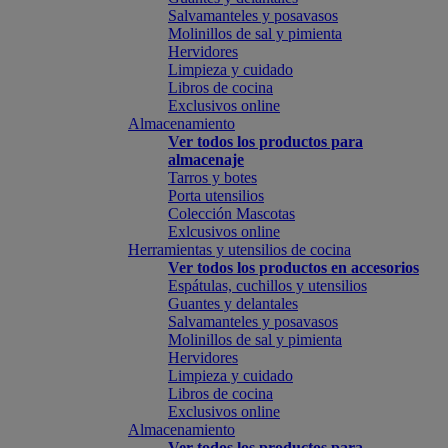
Salvamanteles y posavasos
Molinillos de sal y pimienta
Hervidores
Limpieza y cuidado
Libros de cocina
Exclusivos online
Almacenamiento
Ver todos los productos para
almacenaje
Tarros y botes
Porta utensilios
Colección Mascotas
Exlcusivos online
Herramientas y utensilios de cocina
Ver todos los productos en accesorios
Espátulas, cuchillos y utensilios
Guantes y delantales
Salvamanteles y posavasos
Molinillos de sal y pimienta
Hervidores
Limpieza y cuidado
Libros de cocina
Exclusivos online
Almacenamiento
Ver todos los productos para