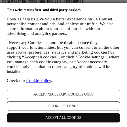
para hacer las cosas más fáciles e interesantes.
Utilizamos datos para hacer que cocinar con Le Creuset sea una
This website uses first- and third-party cookies
mejor experiencia e informarle sobre noticias y ofertas
Si decide formar parte de nuestra base de datos de clientes del grupo
Cookies help us give you a better experience on Le Creuset,
y recibir boletines informativos y comunicaciones de Marketing de
personalise content and ads, and analyse our traffic. We also
Le Creuset, le enviaremos contenidos especiales personalizados y le
share information about your use of our site with our
informaremos cuando se lancen nuevos productos, si hay ofertas
advertising and analytics partners.
exclusivas, eventos de demostraciones, show cooking o eventos
venideros, o promociones especiales dedicadas a usted.
“Necessary Cookies” cannot be disabled since they
Exclusión voluntaria: Puede dejar de recibir nuestras
support web functionalities, but you can consent to all the other
comunicaciones de marketing en cualquier momento, de forma
uses above (preferences, statistics and marketing cookies) by
gratuita, a través de los métodos que se muestran como parte de la
clicking “Accept all cookies”, or click “Cookie settings”, where
you manage each cookie category, or “Accept necessary
comunicación (por ejemplo, para darse de baja de la newsletter
cookies only”, so that no other category of cookies will be
puede hacer clic en el enlace para darse de baja que aparece en la
installed.
parte inferior de cada correo electrónico). En cualquier caso, si desea
poner fin a cualquiera de nuestras actividades de marketing,
Check our
Cookie Policy
.
envíenos un correo electrónico a
privacy@lecreuset.com
.
Procesaremos su baja lo antes posible, pero en algunas
circunstancias es posible que reciba algunas comunicaciones más
ACCEPT NECESSARY COOKIES ONLY
hasta que la baja se procese por completo.
Sus datos están bajo su control
COOKIE SETTINGS
Recuerde que usted tiene el control de sus datos y que
puede gestionar tus preferencias en cualquier momento.Tenga la
ACCEPT ALL COOKIES
seguridad de que nunca transmitiremos sus datos a terceras
organizaciones para sus propios fines de marketing sin su permiso.