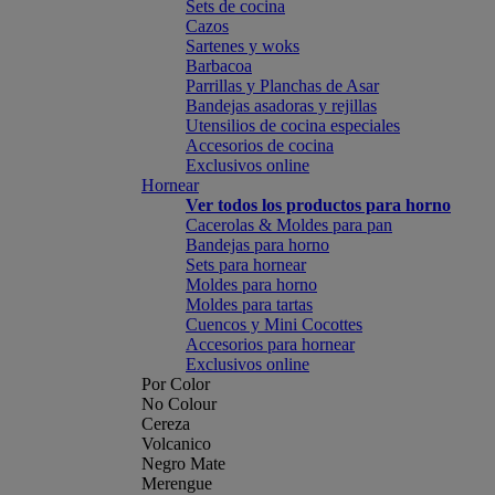
Sets de cocina
Cazos
Sartenes y woks
Barbacoa
Parrillas y Planchas de Asar
Bandejas asadoras y rejillas
Utensilios de cocina especiales
Accesorios de cocina
Exclusivos online
Hornear
Ver todos los productos para horno
Cacerolas & Moldes para pan
Bandejas para horno
Sets para hornear
Moldes para horno
Moldes para tartas
Cuencos y Mini Cocottes
Accesorios para hornear
Exclusivos online
Por Color
No Colour
Cereza
Volcanico
Negro Mate
Merengue