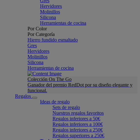
Gres
Hervidores
Molinillos
Silicona
Herramientas de cocina
Por Color
Por Categoría
Hierro fundido esmaltado
Gres
Hervidores
Molinillos
Silicona
Herramientas de cocina
Colección On The Go
Ganador del premio RedDot por su diseño elegante y
funcional.
Regalos
Ideas de regalo
Sets de regalo
Nuestros regalos favoritos
Regalos inferiores a 50€
Regalos inferiores a 100€
Regalos inferiores a 250€
Regalos superiores a 250€