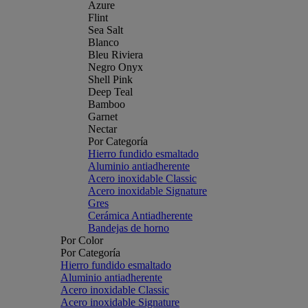
Azure
Flint
Sea Salt
Blanco
Bleu Riviera
Negro Onyx
Shell Pink
Deep Teal
Bamboo
Garnet
Nectar
Por Categoría
Hierro fundido esmaltado
Aluminio antiadherente
Acero inoxidable Classic
Acero inoxidable Signature
Gres
Cerámica Antiadherente
Bandejas de horno
Por Color
Por Categoría
Hierro fundido esmaltado
Aluminio antiadherente
Acero inoxidable Classic
Acero inoxidable Signature