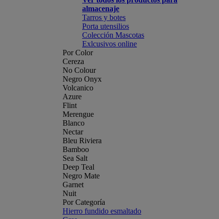
almacenaje
Tarros y botes
Porta utensilios
Colección Mascotas
Exlcusivos online
Por Color
Cereza
No Colour
Negro Onyx
Volcanico
Azure
Flint
Merengue
Blanco
Nectar
Bleu Riviera
Bamboo
Sea Salt
Deep Teal
Negro Mate
Garnet
Nuit
Por Categoría
Hierro fundido esmaltado