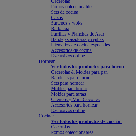
Cacerolas
Pomos coleccionables
Sets de cocina
Cazos
Sartenes y woks
Barbacoa
Parrillas y Planchas de Asar
Bandejas asadoras y rejillas
Utensilios de cocina especiales
Accesorios de cocina
Exclusivos online
Hornear
Ver todos los productos para horno
Cacerolas & Moldes para pan
Bandejas para horno
Sets para hornear
Moldes para horno
Moldes para tartas
Cuencos y Mini Cocottes
Accesorios para hornear
Exclusivos online
Cocinar
Ver todos los productos de cocción
Cacerolas
Pomos coleccionables