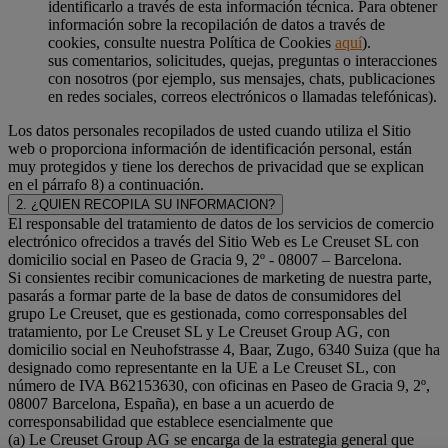
identificarlo a través de esta información técnica. Para obtener
información sobre la recopilación de datos a través de
cookies, consulte nuestra Política de Cookies
aquí
).
sus comentarios, solicitudes, quejas, preguntas o interacciones
con nosotros (por ejemplo, sus mensajes, chats, publicaciones
en redes sociales, correos electrónicos o llamadas telefónicas).
Los datos personales recopilados de usted cuando utiliza el Sitio
web o proporciona información de identificación personal, están
muy protegidos y tiene los derechos de privacidad que se explican
en el párrafo 8) a continuación.
2. ¿QUIEN RECOPILA SU INFORMACION?
El responsable del tratamiento de datos de los servicios de comercio
electrónico ofrecidos a través del Sitio Web es Le Creuset SL con
domicilio social en Paseo de Gracia 9, 2º - 08007 – Barcelona.
Si consientes recibir comunicaciones de marketing de nuestra parte,
pasarás a formar parte de la base de datos de consumidores del
grupo Le Creuset, que es gestionada, como corresponsables del
tratamiento, por Le Creuset SL y Le Creuset Group AG, con
domicilio social en Neuhofstrasse 4, Baar, Zugo, 6340 Suiza (que ha
designado como representante en la UE a Le Creuset SL, con
número de IVA B62153630, con oficinas en Paseo de Gracia 9, 2º,
08007 Barcelona, España), en base a un acuerdo de
corresponsabilidad que establece esencialmente que
(a) Le Creuset Group AG se encarga de la estrategia general que