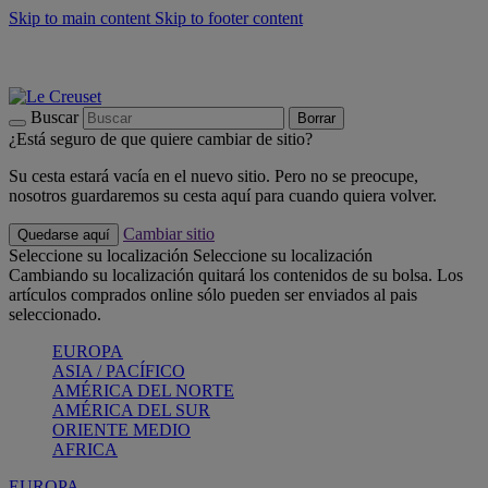
Skip to main content
Skip to footer content
📣 Últimas unidades: ahorra hasta un -40%
COMPRAR
Barbacoas, pícnics, crea tu verano con Le Creuset
COMPRAR
Descubre el color del verano: Bleu Riviera
COMPRAR
Buscar
Borrar
¿Está seguro de que quiere cambiar de sitio?
Su cesta estará vacía en el nuevo sitio. Pero no se preocupe,
nosotros guardaremos su cesta aquí para cuando quiera volver.
Cambiar sitio
Quedarse aquí
Seleccione su localización
Seleccione su localización
Cambiando su localización quitará los contenidos de su bolsa. Los
artículos comprados online sólo pueden ser enviados al pais
seleccionado.
EUROPA
ASIA / PACÍFICO
AMÉRICA DEL NORTE
AMÉRICA DEL SUR
ORIENTE MEDIO
AFRICA
EUROPA