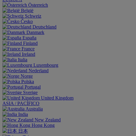
Österreich
België
Schweiz
Česko
Deutschland
Danmark
España
Finland
France
Ireland
Italia
Luxembourg
Nederland
Norge
Polska
Portugal
Sverige
United Kingdom
ASIA / PACÍFICO
Australia
India
New Zealand
Hong Kong
日本