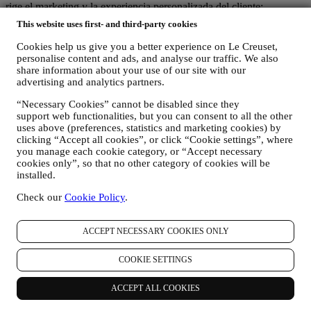
rige el marketing y la experiencia personalizada del cliente;
(b) las entidades locales de Le Creuset se benefician e implementan
This website uses first- and third-party cookies
dicha estrategia, así como desarrollan de manera independiente
comunicaciones/iniciativas de marketing a nivel local (dentro de un
Cookies help us give you a better experience on Le Creuset,
país específico);
personalise content and ads, and analyse our traffic. We also
(c) ambos corresponsables están obligados a atender las solicitudes
share information about your use of our site with our
de derechos de los interesados.
advertising and analytics partners.
3. ¿POR QUÉ RECOPILAMOS ESTA INFORMACIÓN?
“Necessary Cookies” cannot be disabled since they
Podemos procesar sus datos para los siguientes fines:
support web functionalities, but you can consent to all the other
uses above (preferences, statistics and marketing cookies) by
PARA NUESTRAS OBLIGACIONES LEGALES Es
clicking “Accept all cookies”, or click “Cookie settings”, where
posible que tengamos que procesar algunos datos sobre usted
you manage each cookie category, or “Accept necessary
para cumplir con nuestras obligaciones legales y otras
cookies only”, so that no other category of cookies will be
obligaciones derivadas de las instrucciones recibidas de las
installed.
autoridades.
PARA CREAR UNA CUENTA LE CREUSET
Check our
Cookie Policy
.
Utilizaremos sus datos para crear una cuenta de Le Creuset
que le dará acceso a una serie de ventajas dedicadas a los
usuarios registrados, para disfrutar mejor de nuestros
ACCEPT NECESSARY COOKIES ONLY
servicios, tales como un pago más rápido, guardar múltiples
direcciones de envío, ver y realizar un seguimiento de
COOKIE SETTINGS
pedidos. Cualquier actividad de procesamiento es necesaria
para permitirnos proporcionarle estos servicios como titular de
ACCEPT ALL COOKIES
una cuenta de Le Creuset.
PARA GESTIONAR SUS PEDIDOS Y