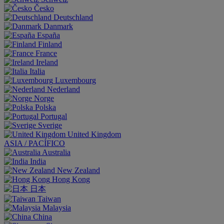
Česko
Deutschland
Danmark
España
Finland
France
Ireland
Italia
Luxembourg
Nederland
Norge
Polska
Portugal
Sverige
United Kingdom
ASIA / PACÍFICO
Australia
India
New Zealand
Hong Kong
日本
Taiwan
Malaysia
China