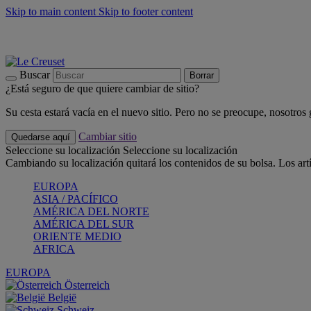
Skip to main content
Skip to footer content
📣 Últimas unidades: ahorra hasta un -40%
COMPRAR
Barbacoas, pícnics, crea tu verano con Le Creuset
COMPRAR
Descubre el color del verano: Bleu Riviera
COMPRAR
Buscar
Borrar
¿Está seguro de que quiere cambiar de sitio?
Su cesta estará vacía en el nuevo sitio. Pero no se preocupe, nosotros
Cambiar sitio
Quedarse aquí
Seleccione su localización
Seleccione su localización
Cambiando su localización quitará los contenidos de su bolsa. Los art
EUROPA
ASIA / PACÍFICO
AMÉRICA DEL NORTE
AMÉRICA DEL SUR
ORIENTE MEDIO
AFRICA
EUROPA
Österreich
België
Schweiz