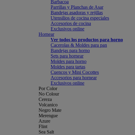
Barbacoa
Parrillas y Planchas de Asar
Bandejas asadoras y rejillas
Utensilios de cocina especiales
Accesorios de cocina
Exclusivos online
Hornear
Ver todos los productos para horno
Cacerolas & Moldes para pan
Bandejas para horno
Sets para hornear
Moldes para horno
Moldes para tartas
Cuencos y Mini Cocottes
Accesorios para hornear
Exclusivos online
Por Color
No Colour
Cereza
Volcanico
Negro Mate
Merengue
Azure
Flint
Sea Salt