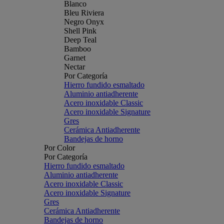
Blanco
Bleu Riviera
Negro Onyx
Shell Pink
Deep Teal
Bamboo
Garnet
Nectar
Por Categoría
Hierro fundido esmaltado
Aluminio antiadherente
Acero inoxidable Classic
Acero inoxidable Signature
Gres
Cerámica Antiadherente
Bandejas de horno
Por Color
Por Categoría
Hierro fundido esmaltado
Aluminio antiadherente
Acero inoxidable Classic
Acero inoxidable Signature
Gres
Cerámica Antiadherente
Bandejas de horno