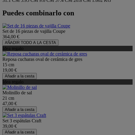
31.1 CM
5.95 CM
9.6 CM
57.4 CM
20.8 CM
1.602 KG
Puedes combinarlo con
Set de 16 piezas de vajilla Coupe
364,00 €
AÑADIR TODO A LA CESTA
Idea regalo
Reposa cucharas oval de cerámica de gres
15 cm
19,00 €
Añadir a la cesta
Idea regalo
Molinillo de sal
21 cm
47,00 €
Añadir a la cesta
Set 3 espátulas Craft
39,00 €
Añadir a la cesta