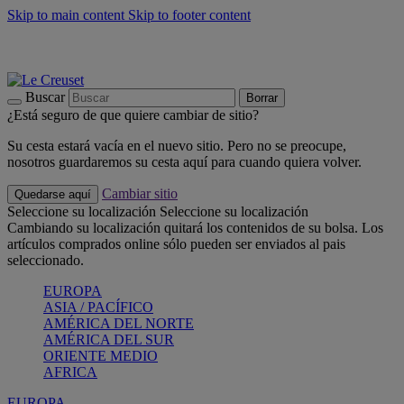
Skip to main content
Skip to footer content
📣 Últimas unidades: ahorra hasta un -40%
COMPRAR
Barbacoas, pícnics, crea tu verano con Le Creuset
COMPRAR
Descubre el color del verano: Bleu Riviera
COMPRAR
Buscar
Borrar
¿Está seguro de que quiere cambiar de sitio?
Su cesta estará vacía en el nuevo sitio. Pero no se preocupe,
nosotros guardaremos su cesta aquí para cuando quiera volver.
Cambiar sitio
Quedarse aquí
Seleccione su localización
Seleccione su localización
Cambiando su localización quitará los contenidos de su bolsa. Los
artículos comprados online sólo pueden ser enviados al pais
seleccionado.
EUROPA
ASIA / PACÍFICO
AMÉRICA DEL NORTE
AMÉRICA DEL SUR
ORIENTE MEDIO
AFRICA
EUROPA