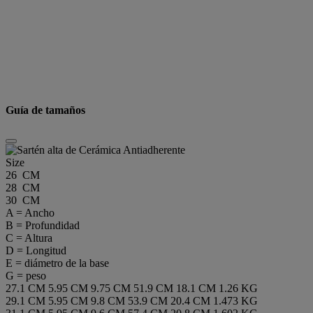
Guía de tamaños
Size
26 CM
28 CM
30 CM
A = Ancho
B = Profundidad
C = Altura
D = Longitud
E = diámetro de la base
G = peso
27.1 CM
5.95 CM
9.75 CM
51.9 CM
18.1 CM
1.26 KG
29.1 CM
5.95 CM
9.8 CM
53.9 CM
20.4 CM
1.473 KG