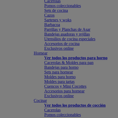
Cacerolas
Pomos coleccionables
Sets de cocina
Cazos
Sartenes y woks
Barbacoa
Parrillas y Planchas de Asar
Bandejas asadoras y rejillas
Utensilios de cocina especiales
Accesorios de cocina
Exclusivos online
Hornear
Ver todos los productos para horno
Cacerolas & Moldes para pan
Bandejas para horno
Sets para hornear
Moldes para horno
Moldes para tartas
Cuencos y Mini Cocottes
Accesorios para hornear
Exclusivos online
Cocinar
Ver todos los productos de cocción
Cacerolas
Pomos coleccionables