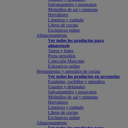
Salvamanteles y posavasos
Molinillos de sal y pimienta
Hervidores
Limpieza y cuidado
Libros de cocina
Exclusivos online
Almacenamiento
Ver todos los productos para
almacenaje
Tarros y botes
Porta utensilios
Colección Mascotas
Exlcusivos online
Herramientas y utensilios de cocina
Ver todos los productos en accesorios
Espátulas, cuchillos y utensilios
Guantes y delantales
Salvamanteles y posavasos
Molinillos de sal y pimienta
Hervidores
Limpieza y cuidado
Libros de cocina
Exclusivos online
Almacenamiento
Ver todos los productos para