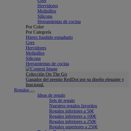
Gres
Hervidores
Molinillos
Silicona
Herramientas de cocina
Por Color
Por Categoría
Hierro fundido esmaltado
Gres
Hervidores
Molinillos
Silicona
Herramientas de cocina
Colección On The Go
Ganador del premio RedDot por su diseño elegante y
funcional.
Regalos
Ideas de regalo
Sets de regalo
Nuestros regalos favoritos
Regalos inferiores a 50€
Regalos inferiores a 100€
Regalos inferiores a 250€
Regalos superiores a 250€