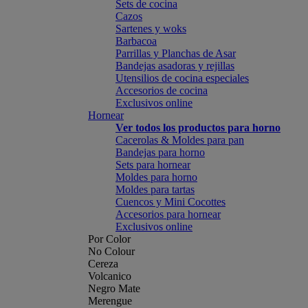
Sets de cocina
Cazos
Sartenes y woks
Barbacoa
Parrillas y Planchas de Asar
Bandejas asadoras y rejillas
Utensilios de cocina especiales
Accesorios de cocina
Exclusivos online
Hornear
Ver todos los productos para horno
Cacerolas & Moldes para pan
Bandejas para horno
Sets para hornear
Moldes para horno
Moldes para tartas
Cuencos y Mini Cocottes
Accesorios para hornear
Exclusivos online
Por Color
No Colour
Cereza
Volcanico
Negro Mate
Merengue