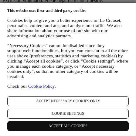
Exclusión voluntaria: Puede dejar de recibir nuestras
comunicaciones de marketing en cualquier momento, de forma
This website uses first- and third-party cookies
gratuita, a través de los métodos que se muestran como parte de la
comunicación (por ejemplo, para darse de baja de la newsletter
Cookies help us give you a better experience on Le Creuset,
puede hacer clic en el enlace para darse de baja que aparece en la
personalise content and ads, and analyse our traffic. We also
parte inferior de cada correo electrónico). En cualquier caso, si desea
share information about your use of our site with our
poner fin a cualquiera de nuestras actividades de marketing,
advertising and analytics partners.
envíenos un correo electrónico a
privacy@lecreuset.com
.
Procesaremos su baja lo antes posible, pero en algunas
“Necessary Cookies” cannot be disabled since they
circunstancias es posible que reciba algunas comunicaciones más
support web functionalities, but you can consent to all the other
hasta que la baja se procese por completo.
uses above (preferences, statistics and marketing cookies) by
Sus datos están bajo su control
clicking “Accept all cookies”, or click “Cookie settings”, where
Recuerde que usted tiene el control de sus datos y que
you manage each cookie category, or “Accept necessary
puede gestionar tus preferencias en cualquier momento.Tenga la
cookies only”, so that no other category of cookies will be
installed.
seguridad de que nunca transmitiremos sus datos a terceras
organizaciones para sus propios fines de marketing sin su permiso.
Check our
Cookie Policy
.
Para cualquier información o para ejercer sus derechos de
privacidad, puede enviarnos un correo electrónico a
privacy@lecreuset.com
para comunicarnos su problema y le
ACCEPT NECESSARY COOKIES ONLY
responderemos a la mayor brevedad.
COOKIE SETTINGS
Aviso de privacidad de Le Creuset al completo
Le Creuset se compromete a proteger sus datos personales y su
privacidad, y este aviso explica cómo recopilamos y procesamos sus
ACCEPT ALL COOKIES
datos personales de acuerdo con la legislación de la UE en materia