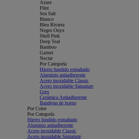
Azure
Flint
Sea Salt
Blanco
Bleu Riviera
Negro Onyx
Shell Pink
Deep Teal
Bamboo
Garnet
Nectar
Por Categoría
Hierro fundido esmaltado
Aluminio antiadherente
Acero inoxidable Classic
Acero inoxidable Signature
Gres
Cerámica Antiadherente
Bandejas de horno
Por Color
Por Categoría
Hierro fundido esmaltado
Aluminio antiadherente
Acero inoxidable Classic
Acero inoxidable Signature