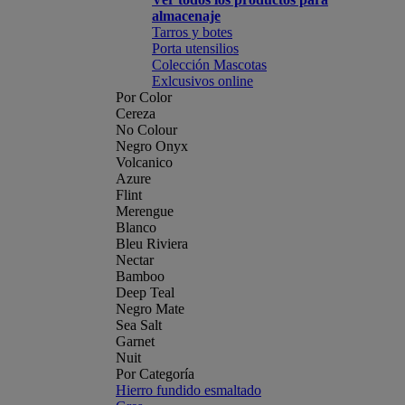
almacenaje
Tarros y botes
Porta utensilios
Colección Mascotas
Exlcusivos online
Por Color
Cereza
No Colour
Negro Onyx
Volcanico
Azure
Flint
Merengue
Blanco
Bleu Riviera
Nectar
Bamboo
Deep Teal
Negro Mate
Sea Salt
Garnet
Nuit
Por Categoría
Hierro fundido esmaltado