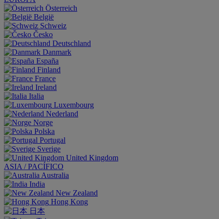
Österreich
België
Schweiz
Česko
Deutschland
Danmark
España
Finland
France
Ireland
Italia
Luxembourg
Nederland
Norge
Polska
Portugal
Sverige
United Kingdom
ASIA / PACÍFICO
Australia
India
New Zealand
Hong Kong
日本