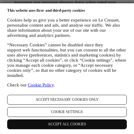
tengamos que procesar algunos datos sobre usted para
nuestros fines administrativos relacionados con nuestra
This website uses first- and third-party cookies
relación contractual con usted, como contabilidad, facturación
y auditoría, verificación de tarjetas de pago, detección de
Cookies help us give you a better experience on Le Creuset,
fraude, seguridad, pruebas de sistemas, mantenimiento y
personalise content and ads, and analyse our traffic. We also
análisis estadístico. Ocasionalmente, es posible que
share information about your use of our site with our
necesitemos ponernos en contacto con usted por razones
advertising and analytics partners.
administrativas u operativas. Por ejemplo, para enviarle la
“Necessary Cookies” cannot be disabled since they
confirmación de su compra. También utilizaremos sus datos
support web functionalities, but you can consent to all the other
personales para responder a sus solicitudes enviadas a través
uses above (preferences, statistics and marketing cookies) by
de nuestros formularios del sitio web u otros canales. Esta
clicking “Accept all cookies”, or click “Cookie settings”, where
actividad de procesamiento es necesaria para permitirnos
you manage each cookie category, or “Accept necessary
proporcionarle nuestros servicios.
cookies only”, so that no other category of cookies will be
PARA INFORMARLE SOBRE NOTICIAS U OFERTAS
installed.
SOBRE LOS PRODUCTOS DE LE CREUSET. Si usted
ha dado su consentimiento para que lo hagamos (por ejemplo,
Check our
Cookie Policy
.
suscribiéndose a nuestro boletín de noticias cuando usted cree
una cuenta en el Sitio web), le enviaremos comunicaciones de
marketing personalizadas y noticias sobre iniciativas
ACCEPT NECESSARY COOKIES ONLY
relacionadas con Le Creuset promovidas por sus filiales del
grupo, y afiliados y socios locales, también dependiendo de
COOKIE SETTINGS
sus preferencias. Nos comunicaremos con usted por correo
electrónico, SMS o redes sociales, pero también mediante
ACCEPT ALL COOKIES
medios automatizados. Dichas comunicaciones se
relacionarán con los productos de Le Creuset o con las nuevas