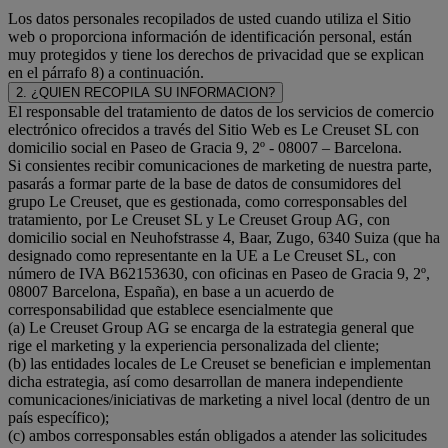
Los datos personales recopilados de usted cuando utiliza el Sitio
web o proporciona información de identificación personal, están
muy protegidos y tiene los derechos de privacidad que se explican
en el párrafo 8) a continuación.
2. ¿QUIEN RECOPILA SU INFORMACION?
El responsable del tratamiento de datos de los servicios de comercio
electrónico ofrecidos a través del Sitio Web es Le Creuset SL con
domicilio social en Paseo de Gracia 9, 2º - 08007 – Barcelona.
Si consientes recibir comunicaciones de marketing de nuestra parte,
pasarás a formar parte de la base de datos de consumidores del
grupo Le Creuset, que es gestionada, como corresponsables del
tratamiento, por Le Creuset SL y Le Creuset Group AG, con
domicilio social en Neuhofstrasse 4, Baar, Zugo, 6340 Suiza (que ha
designado como representante en la UE a Le Creuset SL, con
número de IVA B62153630, con oficinas en Paseo de Gracia 9, 2º,
08007 Barcelona, España), en base a un acuerdo de
corresponsabilidad que establece esencialmente que
(a) Le Creuset Group AG se encarga de la estrategia general que
rige el marketing y la experiencia personalizada del cliente;
(b) las entidades locales de Le Creuset se benefician e implementan
dicha estrategia, así como desarrollan de manera independiente
comunicaciones/iniciativas de marketing a nivel local (dentro de un
país específico);
(c) ambos corresponsables están obligados a atender las solicitudes