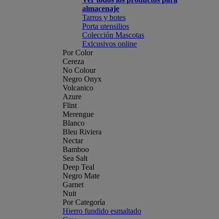
almacenaje
Tarros y botes
Porta utensilios
Colección Mascotas
Exlcusivos online
Por Color
Cereza
No Colour
Negro Onyx
Volcanico
Azure
Flint
Merengue
Blanco
Bleu Riviera
Nectar
Bamboo
Sea Salt
Deep Teal
Negro Mate
Garnet
Nuit
Por Categoría
Hierro fundido esmaltado