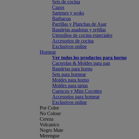
Sets de cocina
Cazos
Sartenes y woks
Barbacoa
Parrillas y Planchas de Asar
Bandejas asadoras y rejillas
Utensilios de cocina especiales
Accesorios de cocina
Exclusivos online
Hornear
Ver todos los productos para horno
Cacerolas & Moldes para pan
Bandejas para horno
Sets para hornear
Moldes para horno
Moldes para tartas
Cuencos y Mini Cocottes
Accesorios para hornear
Exclusivos online
Por Color
No Colour
Cereza
Volcanico
Negro Mate
Merengue