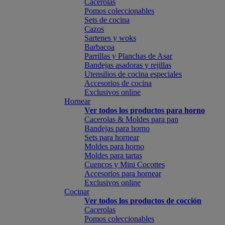
Cacerolas
Pomos coleccionables
Sets de cocina
Cazos
Sartenes y woks
Barbacoa
Parrillas y Planchas de Asar
Bandejas asadoras y rejillas
Utensilios de cocina especiales
Accesorios de cocina
Exclusivos online
Hornear
Ver todos los productos para horno
Cacerolas & Moldes para pan
Bandejas para horno
Sets para hornear
Moldes para horno
Moldes para tartas
Cuencos y Mini Cocottes
Accesorios para hornear
Exclusivos online
Cocinar
Ver todos los productos de cocción
Cacerolas
Pomos coleccionables