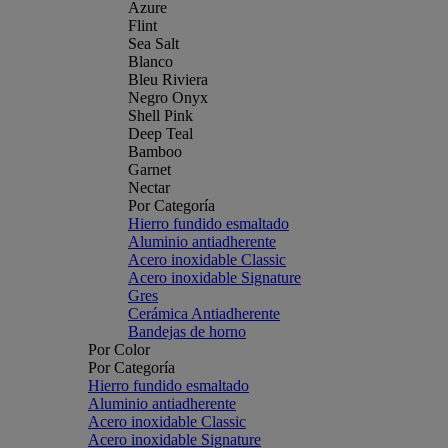
Azure
Flint
Sea Salt
Blanco
Bleu Riviera
Negro Onyx
Shell Pink
Deep Teal
Bamboo
Garnet
Nectar
Por Categoría
Hierro fundido esmaltado
Aluminio antiadherente
Acero inoxidable Classic
Acero inoxidable Signature
Gres
Cerámica Antiadherente
Bandejas de horno
Por Color
Por Categoría
Hierro fundido esmaltado
Aluminio antiadherente
Acero inoxidable Classic
Acero inoxidable Signature