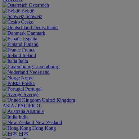
Österreich
België
Schweiz
Česko
Deutschland
Danmark
España
Finland
France
Ireland
Italia
Luxembourg
Nederland
Norge
Polska
Portugal
Sverige
United Kingdom
ASIA / PACÍFICO
Australia
India
New Zealand
Hong Kong
日本