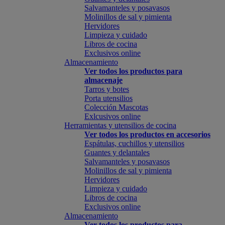
Salvamanteles y posavasos
Molinillos de sal y pimienta
Hervidores
Limpieza y cuidado
Libros de cocina
Exclusivos online
Almacenamiento
Ver todos los productos para
almacenaje
Tarros y botes
Porta utensilios
Colección Mascotas
Exlcusivos online
Herramientas y utensilios de cocina
Ver todos los productos en accesorios
Espátulas, cuchillos y utensilios
Guantes y delantales
Salvamanteles y posavasos
Molinillos de sal y pimienta
Hervidores
Limpieza y cuidado
Libros de cocina
Exclusivos online
Almacenamiento
Ver todos los productos para