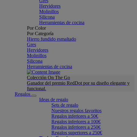
Gres
Hervidores
Molinillos
Silicona
Herramientas de cocina
Por Color
Por Categoría
Hierro fundido esmaltado
Gres
Hervidores
Molinillos
Silicona
Herramientas de cocina
Colección On The Go
Ganador del premio RedDot por su diseño elegante y
funcional.
Regalos
Ideas de regalo
Sets de regalo
Nuestros regalos favoritos
Regalos inferiores a 50€
Regalos inferiores a 100€
Regalos inferiores a 250€
Regalos superiores a 250€