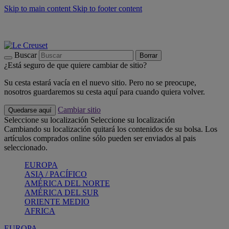
Skip to main content
Skip to footer content
📣 Últimas unidades: ahorra hasta un -40%
COMPRAR
Barbacoas, pícnics, crea tu verano con Le Creuset
COMPRAR
Descubre el color del verano: Bleu Riviera
COMPRAR
Buscar
Borrar
¿Está seguro de que quiere cambiar de sitio?
Su cesta estará vacía en el nuevo sitio. Pero no se preocupe,
nosotros guardaremos su cesta aquí para cuando quiera volver.
Cambiar sitio
Quedarse aquí
Seleccione su localización
Seleccione su localización
Cambiando su localización quitará los contenidos de su bolsa. Los
artículos comprados online sólo pueden ser enviados al pais
seleccionado.
EUROPA
ASIA / PACÍFICO
AMÉRICA DEL NORTE
AMÉRICA DEL SUR
ORIENTE MEDIO
AFRICA
EUROPA