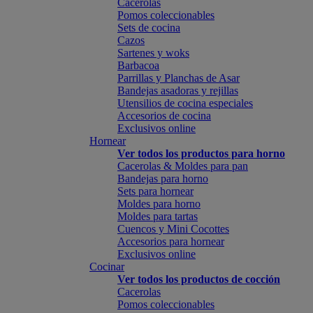
Cacerolas
Pomos coleccionables
Sets de cocina
Cazos
Sartenes y woks
Barbacoa
Parrillas y Planchas de Asar
Bandejas asadoras y rejillas
Utensilios de cocina especiales
Accesorios de cocina
Exclusivos online
Hornear
Ver todos los productos para horno
Cacerolas & Moldes para pan
Bandejas para horno
Sets para hornear
Moldes para horno
Moldes para tartas
Cuencos y Mini Cocottes
Accesorios para hornear
Exclusivos online
Cocinar
Ver todos los productos de cocción
Cacerolas
Pomos coleccionables