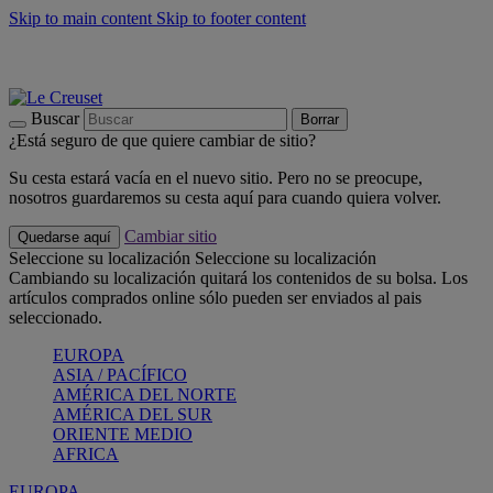
Skip to main content
Skip to footer content
📣 Últimas unidades: ahorra hasta un -40%
COMPRAR
Barbacoas, pícnics, crea tu verano con Le Creuset
COMPRAR
Descubre el color del verano: Bleu Riviera
COMPRAR
Buscar
Borrar
¿Está seguro de que quiere cambiar de sitio?
Su cesta estará vacía en el nuevo sitio. Pero no se preocupe,
nosotros guardaremos su cesta aquí para cuando quiera volver.
Cambiar sitio
Quedarse aquí
Seleccione su localización
Seleccione su localización
Cambiando su localización quitará los contenidos de su bolsa. Los
artículos comprados online sólo pueden ser enviados al pais
seleccionado.
EUROPA
ASIA / PACÍFICO
AMÉRICA DEL NORTE
AMÉRICA DEL SUR
ORIENTE MEDIO
AFRICA
EUROPA