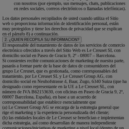
con nosotros (por ejemplo, sus mensajes, chats, publicaciones
en redes sociales, correos electrónicos o llamadas telefónicas).
Los datos personales recopilados de usted cuando utiliza el Sitio
web o proporciona información de identificación personal, están
muy protegidos y tiene los derechos de privacidad que se explican
en el párrafo 8) a continuación.
2. ¿QUIEN RECOPILA SU INFORMACION?
El responsable del tratamiento de datos de los servicios de comercio
electrónico ofrecidos a través del Sitio Web es Le Creuset SL con
domicilio social en Paseo de Gracia 9, 2º - 08007 – Barcelona.
Si consientes recibir comunicaciones de marketing de nuestra parte,
pasarás a formar parte de la base de datos de consumidores del
grupo Le Creuset, que es gestionada, como corresponsables del
tratamiento, por Le Creuset SL y Le Creuset Group AG, con
domicilio social en Neuhofstrasse 4, Baar, Zugo, 6340 Suiza (que ha
designado como representante en la UE a Le Creuset SL, con
número de IVA B62153630, con oficinas en Paseo de Gracia 9, 2º,
08007 Barcelona, España), en base a un acuerdo de
corresponsabilidad que establece esencialmente que
(a) Le Creuset Group AG se encarga de la estrategia general que
rige el marketing y la experiencia personalizada del cliente;
(b) las entidades locales de Le Creuset se benefician e implementan
dicha estrategia, así como desarrollan de manera independiente
comunicaciones/iniciativas de marketing a nivel local (dentro de un