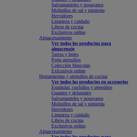
Salvamanteles y posavasos
Molinillos de sal y pimienta
Hervidores
Limpieza y cuidado
Libros de cocina
Exclusivos online
Almacenamiento
Ver todos los productos para
almacenaje
Tarros y botes
Porta utensilios
Colección Mascotas
Exlcusivos online
Herramientas y utensilios de cocina
Ver todos los productos en accesorios
Espátulas, cuchillos y utensilios
Guantes y delantales
Salvamanteles y posavasos
Molinillos de sal y pimienta
Hervidores
Limpieza y cuidado
Libros de cocina
Exclusivos online
Almacenamiento
Ver todos los productos para