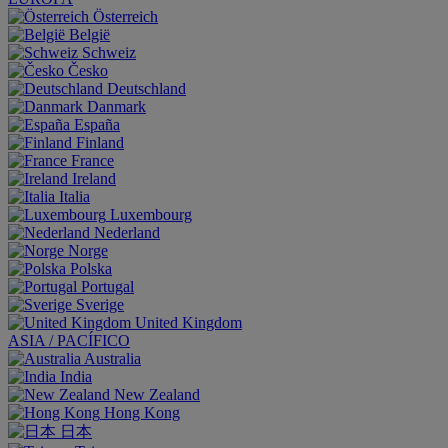
Österreich
België
Schweiz
Česko
Deutschland
Danmark
España
Finland
France
Ireland
Italia
Luxembourg
Nederland
Norge
Polska
Portugal
Sverige
United Kingdom
ASIA / PACÍFICO
Australia
India
New Zealand
Hong Kong
日本