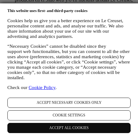
su uso del Sitio web, cualquier asistencia posterior a la venta o
su participación en nuestros concursos. Es posible que
This website uses first- and third-party cookies
tengamos que procesar algunos datos sobre usted para
Cookies help us give you a better experience on Le Creuset,
nuestros fines administrativos relacionados con nuestra
personalise content and ads, and analyse our traffic. We also
relación contractual con usted, como contabilidad, facturación
share information about your use of our site with our
y auditoría, verificación de tarjetas de pago, detección de
advertising and analytics partners.
fraude, seguridad, pruebas de sistemas, mantenimiento y
análisis estadístico. Ocasionalmente, es posible que
“Necessary Cookies” cannot be disabled since they
necesitemos ponernos en contacto con usted por razones
support web functionalities, but you can consent to all the other
administrativas u operativas. Por ejemplo, para enviarle la
uses above (preferences, statistics and marketing cookies) by
confirmación de su compra. También utilizaremos sus datos
clicking “Accept all cookies”, or click “Cookie settings”, where
personales para responder a sus solicitudes enviadas a través
you manage each cookie category, or “Accept necessary
de nuestros formularios del sitio web u otros canales. Esta
cookies only”, so that no other category of cookies will be
actividad de procesamiento es necesaria para permitirnos
installed.
proporcionarle nuestros servicios.
Check our
Cookie Policy
.
PARA INFORMARLE SOBRE NOTICIAS U OFERTAS
SOBRE LOS PRODUCTOS DE LE CREUSET. Si usted
ha dado su consentimiento para que lo hagamos (por ejemplo,
ACCEPT NECESSARY COOKIES ONLY
suscribiéndose a nuestro boletín de noticias cuando usted cree
una cuenta en el Sitio web), le enviaremos comunicaciones de
COOKIE SETTINGS
marketing personalizadas y noticias sobre iniciativas
relacionadas con Le Creuset promovidas por sus filiales del
grupo, y afiliados y socios locales, también dependiendo de
ACCEPT ALL COOKIES
sus preferencias. Nos comunicaremos con usted por correo