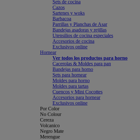
Sets de cocina
Cazos
Sartenes y woks
Barbacoa
Parrillas y Planchas de Asar
Bandejas asadoras y rejillas
Utensilios de cocina especiales
Accesorios de cocina
Exclusivos online
Hornear
Ver todos los productos para horno
Cacerolas & Moldes para pan
Bandejas para horno
Sets para hornear
Moldes para horno
Moldes para tartas
Cuencos y Mini Cocottes
Accesorios para hornear
Exclusivos online
Por Color
No Colour
Cereza
Volcanico
Negro Mate
Merengue