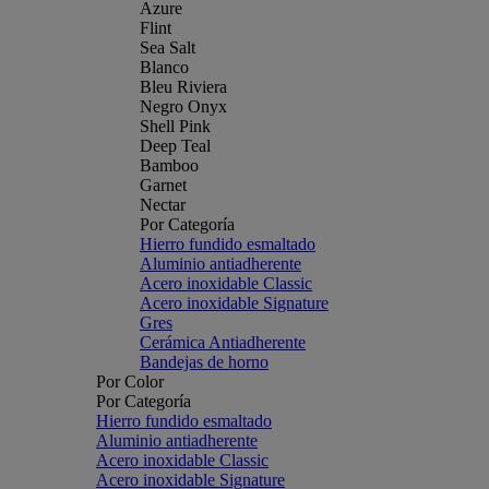
Azure
Flint
Sea Salt
Blanco
Bleu Riviera
Negro Onyx
Shell Pink
Deep Teal
Bamboo
Garnet
Nectar
Por Categoría
Hierro fundido esmaltado
Aluminio antiadherente
Acero inoxidable Classic
Acero inoxidable Signature
Gres
Cerámica Antiadherente
Bandejas de horno
Por Color
Por Categoría
Hierro fundido esmaltado
Aluminio antiadherente
Acero inoxidable Classic
Acero inoxidable Signature