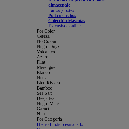
almacenaje
Tarros y botes
Porta utensilios
Colección Mascotas
Exlcusivos online
Por Color
Cereza
No Colour
Negro Onyx
Volcanico
Azure
Flint
Merengue
Blanco
Nectar
Bleu Riviera
Bamboo
Sea Salt
Deep Teal
Negro Mate
Garnet
Nuit
Por Categoría
Hierro fundido esmaltado