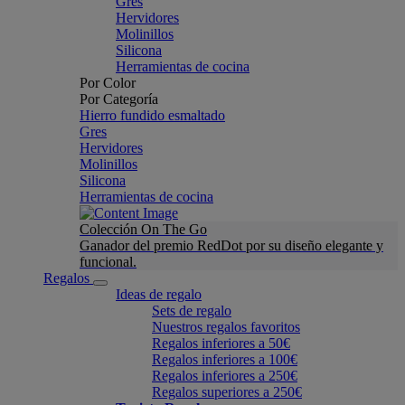
Gres
Hervidores
Molinillos
Silicona
Herramientas de cocina
Por Color
Por Categoría
Hierro fundido esmaltado
Gres
Hervidores
Molinillos
Silicona
Herramientas de cocina
Colección On The Go
Ganador del premio RedDot por su diseño elegante y
funcional.
Regalos
Ideas de regalo
Sets de regalo
Nuestros regalos favoritos
Regalos inferiores a 50€
Regalos inferiores a 100€
Regalos inferiores a 250€
Regalos superiores a 250€