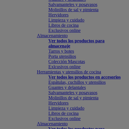
Salvamanteles y posavasos
Molinillos de sal y pimienta
Hervidores
Limpieza y cuidado
Libros de cocina
Exclusivos online
Almacenamiento
Ver todos los productos para
almacenaje
Tarros y botes
Porta utensilios
Colección Mascotas
Exlcusivos online
Herramientas y utensilios de cocina
Ver todos los productos en accesorios
Espátulas, cuchillos y utensilios
Guantes y delantales
Salvamanteles y posavasos
Molinillos de sal y pimienta
Hervidores
Limpieza y cuidado
Libros de cocina
Exclusivos online
Almacenamiento
Ver todos los productos para