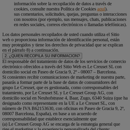
información sobre la recopilación de datos a través de
cookies, consulte nuestra Política de Cookies
aquí
).
sus comentarios, solicitudes, quejas, preguntas o interacciones
con nosotros (por ejemplo, sus mensajes, chats, publicaciones
en redes sociales, correos electrónicos o llamadas telefónicas).
Los datos personales recopilados de usted cuando utiliza el Sitio
web o proporciona información de identificación personal, están
muy protegidos y tiene los derechos de privacidad que se explican
en el párrafo 8) a continuación.
2. ¿QUIEN RECOPILA SU INFORMACION?
El responsable del tratamiento de datos de los servicios de comercio
electrónico ofrecidos a través del Sitio Web es Le Creuset SL con
domicilio social en Paseo de Gracia 9, 2º - 08007 – Barcelona.
Si consientes recibir comunicaciones de marketing de nuestra parte,
pasarás a formar parte de la base de datos de consumidores del
grupo Le Creuset, que es gestionada, como corresponsables del
tratamiento, por Le Creuset SL y Le Creuset Group AG, con
domicilio social en Neuhofstrasse 4, Baar, Zugo, 6340 Suiza (que ha
designado como representante en la UE a Le Creuset SL, con
número de IVA B62153630, con oficinas en Paseo de Gracia 9, 2º,
08007 Barcelona, España), en base a un acuerdo de
corresponsabilidad que establece esencialmente que
(a) Le Creuset Group AG se encarga de la estrategia general que
rige el marketing y la experiencia personalizada del cliente;