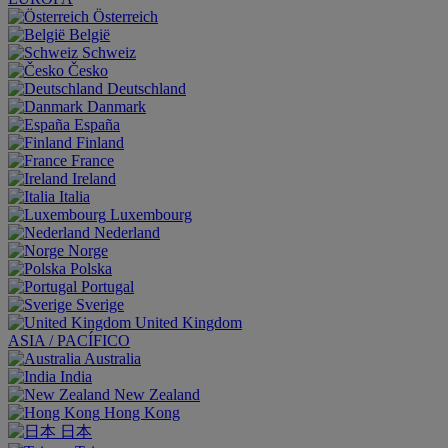
Österreich
België
Schweiz
Česko
Deutschland
Danmark
España
Finland
France
Ireland
Italia
Luxembourg
Nederland
Norge
Polska
Portugal
Sverige
United Kingdom
ASIA / PACÍFICO
Australia
India
New Zealand
Hong Kong
日本