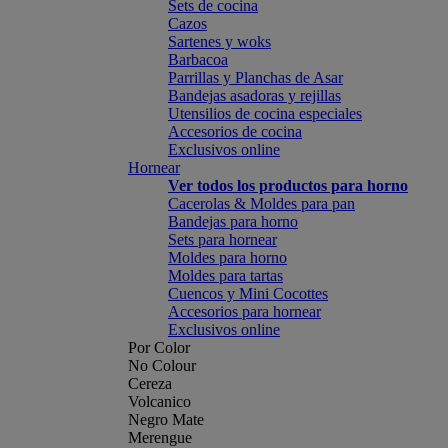
Sets de cocina
Cazos
Sartenes y woks
Barbacoa
Parrillas y Planchas de Asar
Bandejas asadoras y rejillas
Utensilios de cocina especiales
Accesorios de cocina
Exclusivos online
Hornear
Ver todos los productos para horno
Cacerolas & Moldes para pan
Bandejas para horno
Sets para hornear
Moldes para horno
Moldes para tartas
Cuencos y Mini Cocottes
Accesorios para hornear
Exclusivos online
Por Color
No Colour
Cereza
Volcanico
Negro Mate
Merengue