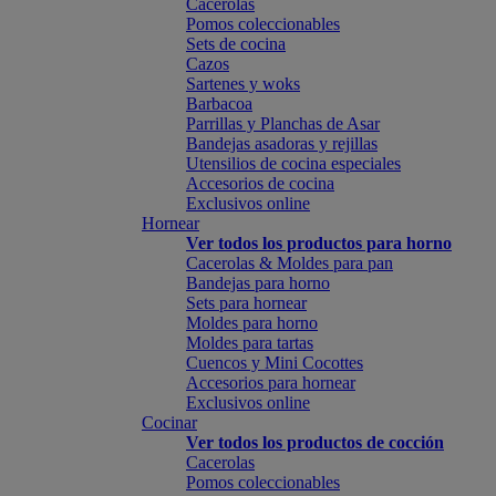
Cacerolas
Pomos coleccionables
Sets de cocina
Cazos
Sartenes y woks
Barbacoa
Parrillas y Planchas de Asar
Bandejas asadoras y rejillas
Utensilios de cocina especiales
Accesorios de cocina
Exclusivos online
Hornear
Ver todos los productos para horno
Cacerolas & Moldes para pan
Bandejas para horno
Sets para hornear
Moldes para horno
Moldes para tartas
Cuencos y Mini Cocottes
Accesorios para hornear
Exclusivos online
Cocinar
Ver todos los productos de cocción
Cacerolas
Pomos coleccionables