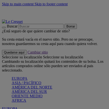
Skip to main content
Skip to footer content
📣 Últimas unidades: ahorra hasta un -40%
COMPRAR
Barbacoas, pícnics, crea tu verano con Le Creuset
COMPRAR
Descubre el color del verano: Bleu Riviera
COMPRAR
Buscar
Borrar
¿Está seguro de que quiere cambiar de sitio?
Su cesta estará vacía en el nuevo sitio. Pero no se preocupe,
nosotros guardaremos su cesta aquí para cuando quiera volver.
Cambiar sitio
Quedarse aquí
Seleccione su localización
Seleccione su localización
Cambiando su localización quitará los contenidos de su bolsa. Los
artículos comprados online sólo pueden ser enviados al pais
seleccionado.
EUROPA
ASIA / PACÍFICO
AMÉRICA DEL NORTE
AMÉRICA DEL SUR
ORIENTE MEDIO
AFRICA
EUROPA