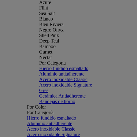
Azure
Flint
Sea Salt
Blanco
Bleu Riviera
Negro Onyx
Shell Pink
Deep Teal
Bamboo
Garnet
Nectar
Por Categoría
Hierro fundido esmaltado
Aluminio antiadherente
Acero inoxidable Classic
Acero inoxidable Signature
Gres
Cerámica Antiadherente
Bandejas de horno
Por Color
Por Categoría
Hierro fundido esmaltado
Aluminio antiadherente
Acero inoxidable Classic
Acero inoxidable Signature