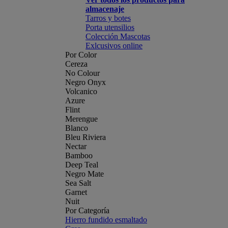
almacenaje
Tarros y botes
Porta utensilios
Colección Mascotas
Exlcusivos online
Por Color
Cereza
No Colour
Negro Onyx
Volcanico
Azure
Flint
Merengue
Blanco
Bleu Riviera
Nectar
Bamboo
Deep Teal
Negro Mate
Sea Salt
Garnet
Nuit
Por Categoría
Hierro fundido esmaltado