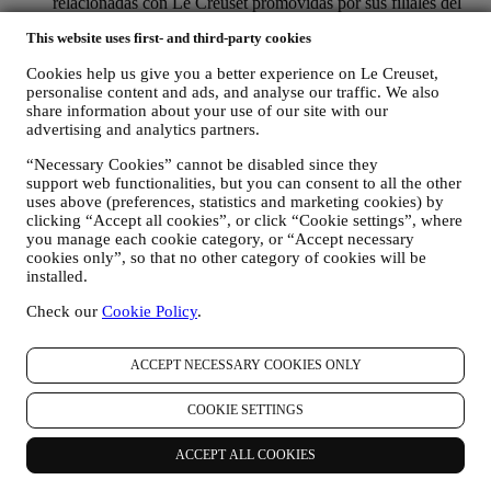
relacionadas con Le Creuset promovidas por sus filiales del
grupo, y afiliados y socios locales, también dependiendo de
This website uses first- and third-party cookies
sus preferencias. Nos comunicaremos con usted por correo
electrónico, SMS o redes sociales, pero también mediante
Cookies help us give you a better experience on Le Creuset,
medios automatizados. Dichas comunicaciones se
personalise content and ads, and analyse our traffic. We also
relacionarán con los productos de Le Creuset o con las nuevas
share information about your use of our site with our
aperturas de tiendas, eventos exclusivos, concursos,
advertising and analytics partners.
encuestas, demostraciones organizadas por Le Creuset u
ofertas especiales que le puedan gustar. Estas comunicaciones
“Necessary Cookies” cannot be disabled since they
pueden seleccionarse o adaptarse para usted en función de los
support web functionalities, but you can consent to all the other
detalles que tenemos sobre usted, como su ubicación o su
uses above (preferences, statistics and marketing cookies) by
historial de compras, o las preferencias de nuestros productos.
clicking “Accept all cookies”, or click “Cookie settings”, where
Usaremos sus datos para comprender mejor sus intereses. Esto
you manage each cookie category, or “Accept necessary
cookies only”, so that no other category of cookies will be
nos permite personalizar nuestras comunicaciones para
installed.
hacerlas más relevantes e interesantes. No será utilizada para
otros efectos. También recopilamos estadísticas sobre la
Check our
Cookie Policy
.
apertura de correo electrónico y clics utilizando tecnologías
estándar de la industria (incluidos los píxeles de seguimiento
en los correos electrónicos) para ayudarnos a monitorizar
ACCEPT NECESSARY COOKIES ONLY
nuestros boletines informativos. Este procesamiento se basa
en su consentimiento para recibir comunicaciones de
COOKIE SETTINGS
marketing personalizadas de nuestra parte. La opción de
suscripción se puede ejercer en los puntos donde se recopila
información personal seleccionando la casilla de verificación
ACCEPT ALL COOKIES
correspondiente.