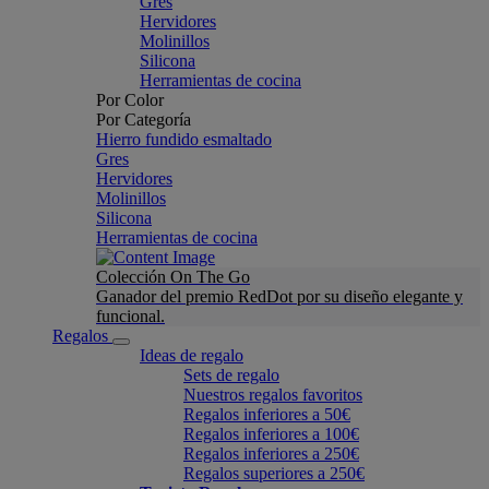
Gres
Hervidores
Molinillos
Silicona
Herramientas de cocina
Por Color
Por Categoría
Hierro fundido esmaltado
Gres
Hervidores
Molinillos
Silicona
Herramientas de cocina
Colección On The Go
Ganador del premio RedDot por su diseño elegante y
funcional.
Regalos
Ideas de regalo
Sets de regalo
Nuestros regalos favoritos
Regalos inferiores a 50€
Regalos inferiores a 100€
Regalos inferiores a 250€
Regalos superiores a 250€