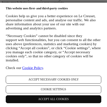
hasta que la baja se procese por completo.
Sus datos están bajo su control
This website uses first- and third-party cookies
Recuerde que usted tiene el control de sus datos y que
puede gestionar tus preferencias en cualquier momento.Tenga la
Cookies help us give you a better experience on Le Creuset,
seguridad de que nunca transmitiremos sus datos a terceras
personalise content and ads, and analyse our traffic. We also
organizaciones para sus propios fines de marketing sin su permiso.
share information about your use of our site with our
advertising and analytics partners.
Para cualquier información o para ejercer sus derechos de
privacidad, puede enviarnos un correo electrónico a
“Necessary Cookies” cannot be disabled since they
privacy@lecreuset.com
para comunicarnos su problema y le
support web functionalities, but you can consent to all the other
responderemos a la mayor brevedad.
uses above (preferences, statistics and marketing cookies) by
clicking “Accept all cookies”, or click “Cookie settings”, where
Aviso de privacidad de Le Creuset al completo
you manage each cookie category, or “Accept necessary
Le Creuset se compromete a proteger sus datos personales y su
cookies only”, so that no other category of cookies will be
privacidad, y este aviso explica cómo recopilamos y procesamos sus
installed.
datos personales de acuerdo con la legislación de la UE en materia
de protección de datos (incluida la Normativa General de Protección
Check our
Cookie Policy
.
de Datos de la UE 2016/679) y la ley de protección de datos
aplicable en su país, territorio o ubicación (las "Leyes de protección
ACCEPT NECESSARY COOKIES ONLY
de datos").
1. ¿CUÁNDO Y QUE TIPO DE INFORMACIÓN RECOPILAMOS DE
USTED?
COOKIE SETTINGS
"Datos personales" se refiere a cualquier información relacionada
con usted y que nos permita identificarlo, ya sea directamente o en
ACCEPT ALL COOKIES
combinación con otra información.
Niños: Este sitio web no está destinado a niños y no recopilamos a