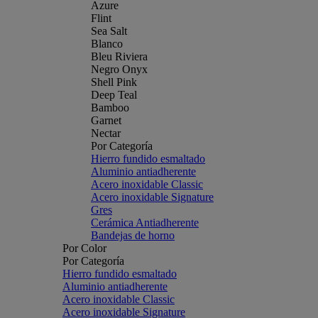
Azure
Flint
Sea Salt
Blanco
Bleu Riviera
Negro Onyx
Shell Pink
Deep Teal
Bamboo
Garnet
Nectar
Por Categoría
Hierro fundido esmaltado
Aluminio antiadherente
Acero inoxidable Classic
Acero inoxidable Signature
Gres
Cerámica Antiadherente
Bandejas de horno
Por Color
Por Categoría
Hierro fundido esmaltado
Aluminio antiadherente
Acero inoxidable Classic
Acero inoxidable Signature