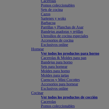
Cacerolas
Pomos coleccionables
Sets de cocina
Cazos
Sartenes y woks
Barbacoa
Parrillas y Planchas de Asar
Bandejas asadoras y rejillas
Utensilios de cocina especiales
Accesorios de cocina
Exclusivos online
Hornear
Ver todos los productos para horno
Cacerolas & Moldes para pan
Bandejas para horno
Sets para hornear
Moldes para horno
Moldes para tartas
Cuencos y Mini Cocottes
Accesorios para hornear
Exclusivos online
Cocinar
Ver todos los productos de cocción
Cacerolas
Pomos coleccionables