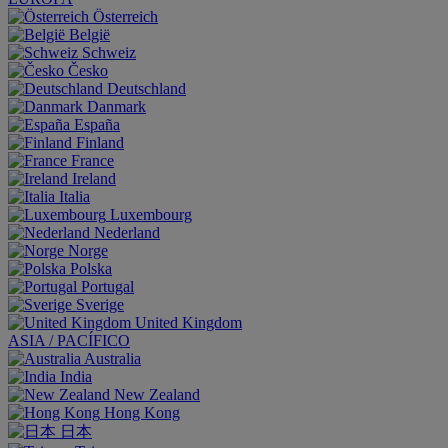
Österreich
België
Schweiz
Česko
Deutschland
Danmark
España
Finland
France
Ireland
Italia
Luxembourg
Nederland
Norge
Polska
Portugal
Sverige
United Kingdom
ASIA / PACÍFICO
Australia
India
New Zealand
Hong Kong
日本