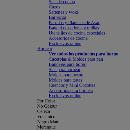
Sets de cocina
Cazos
Sartenes y woks
Barbacoa
Parrillas y Planchas de Asar
Bandejas asadoras y rejillas
Utensilios de cocina especiales
Accesorios de cocina
Exclusivos online
Hornear
Ver todos los productos para horno
Cacerolas & Moldes para pan
Bandejas para horno
Sets para hornear
Moldes para horno
Moldes para tartas
Cuencos y Mini Cocottes
Accesorios para hornear
Exclusivos online
Por Color
No Colour
Cereza
Volcanico
Negro Mate
Merengue