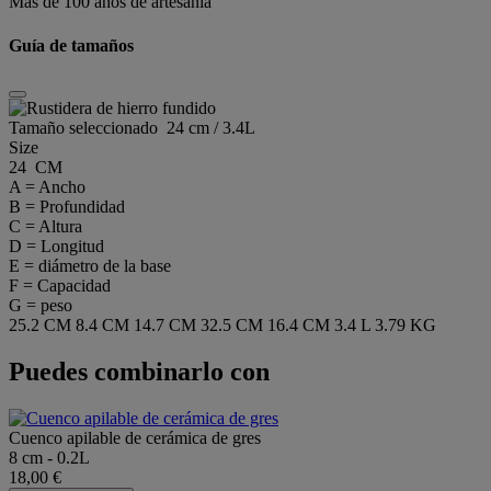
Más de 100 años de artesanía
Guía de tamaños
Tamaño seleccionado
24 cm / 3.4L
Size
24 CM
A = Ancho
B = Profundidad
C = Altura
D = Longitud
E = diámetro de la base
F = Capacidad
G = peso
25.2 CM
8.4 CM
14.7 CM
32.5 CM
16.4 CM
3.4 L
3.79 KG
Puedes combinarlo con
Cuenco apilable de cerámica de gres
8 cm - 0.2L
18,00 €