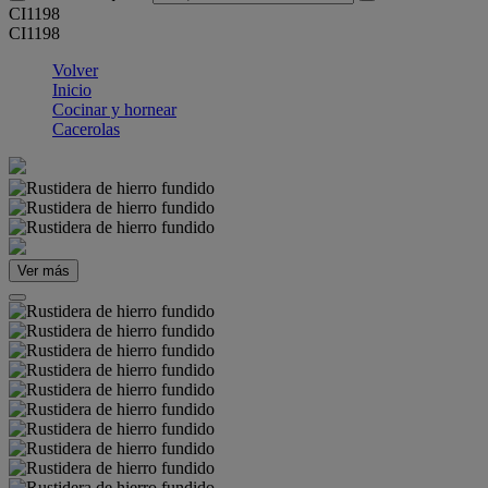
CI1198
CI1198
Volver
Inicio
Cocinar y hornear
Cacerolas
Ver más