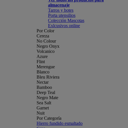
almacenaje
Tarros y botes
Porta utensilios
Colección Mascotas
Exlcusivos online
Por Color
Cereza
No Colour
Negro Onyx
Volcanico
Azure
Flint
Merengue
Blanco
Bleu Riviera
Nectar
Bamboo
Deep Teal
Negro Mate
Sea Salt
Garnet
Nuit
Por Categoría
Hierro fundido esmaltado