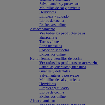
Salvamanteles y posavasos
Molinillos de sal y pimienta
Hervidores
Limpieza y cuidado
Libros de cocina
Exclusivos online
Almacenamiento
Ver todos los productos para
almacenaje
Tarros y botes
Porta utensilios
Colección Mascotas
Exlcusivos online
Herramientas y utensilios de cocina
Ver todos los productos en accesorios
Espátulas, cuchillos y utensilios
Guantes y delantales
Salvamanteles y posavasos
Molinillos de sal y pimienta
Hervidores
Limpieza y cuidado
Libros de cocina
Exclusivos online
Almacenamiento
Ver todos los productos para