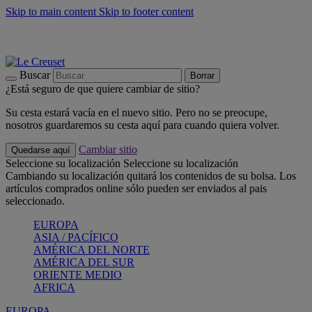
Skip to main content
Skip to footer content
📣 Últimas unidades: ahorra hasta un -40%
COMPRAR
Barbacoas, pícnics, crea tu verano con Le Creuset
COMPRAR
Descubre el color del verano: Bleu Riviera
COMPRAR
Buscar
Borrar
¿Está seguro de que quiere cambiar de sitio?
Su cesta estará vacía en el nuevo sitio. Pero no se preocupe,
nosotros guardaremos su cesta aquí para cuando quiera volver.
Cambiar sitio
Quedarse aquí
Seleccione su localización
Seleccione su localización
Cambiando su localización quitará los contenidos de su bolsa. Los
artículos comprados online sólo pueden ser enviados al pais
seleccionado.
EUROPA
ASIA / PACÍFICO
AMÉRICA DEL NORTE
AMÉRICA DEL SUR
ORIENTE MEDIO
AFRICA
EUROPA