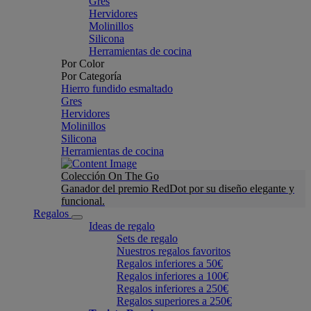
Gres
Hervidores
Molinillos
Silicona
Herramientas de cocina
Por Color
Por Categoría
Hierro fundido esmaltado
Gres
Hervidores
Molinillos
Silicona
Herramientas de cocina
Colección On The Go
Ganador del premio RedDot por su diseño elegante y
funcional.
Regalos
Ideas de regalo
Sets de regalo
Nuestros regalos favoritos
Regalos inferiores a 50€
Regalos inferiores a 100€
Regalos inferiores a 250€
Regalos superiores a 250€