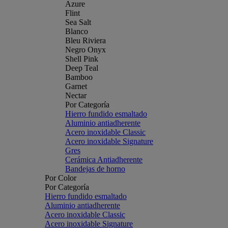
Azure
Flint
Sea Salt
Blanco
Bleu Riviera
Negro Onyx
Shell Pink
Deep Teal
Bamboo
Garnet
Nectar
Por Categoría
Hierro fundido esmaltado
Aluminio antiadherente
Acero inoxidable Classic
Acero inoxidable Signature
Gres
Cerámica Antiadherente
Bandejas de horno
Por Color
Por Categoría
Hierro fundido esmaltado
Aluminio antiadherente
Acero inoxidable Classic
Acero inoxidable Signature