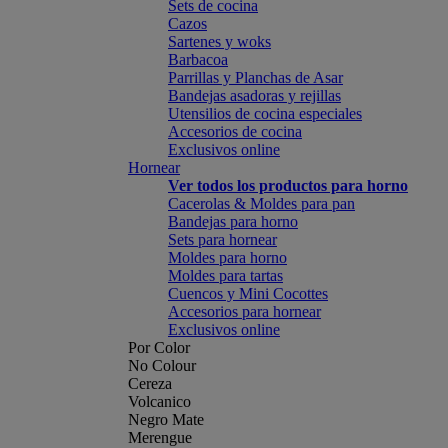
Sets de cocina
Cazos
Sartenes y woks
Barbacoa
Parrillas y Planchas de Asar
Bandejas asadoras y rejillas
Utensilios de cocina especiales
Accesorios de cocina
Exclusivos online
Hornear
Ver todos los productos para horno
Cacerolas & Moldes para pan
Bandejas para horno
Sets para hornear
Moldes para horno
Moldes para tartas
Cuencos y Mini Cocottes
Accesorios para hornear
Exclusivos online
Por Color
No Colour
Cereza
Volcanico
Negro Mate
Merengue