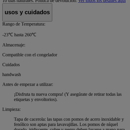
10 días naturales.
Política de devolución:
Ver todos los detalles aquí
usos y cuidados
Rango de Temperatura:
-23℃ hasta 260℃
Almacenaje:
Compatible con el congelador
Cuidados
handwash
Antes de empezar a utilizar:
¡Disfruta tu nueva compra! (Y asegúrate de retirar todas las
etiquetas y envoltorios).
Limpieza:
Tapa de cacerola: las tapas con pomos de acero inoxidable y
fenólico son aptas para lavavajillas. Los pomos de níquel
dorado, iridiscente, cobre y negro deben lavarse a mano para