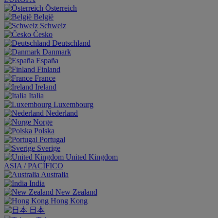
Österreich
België
Schweiz
Česko
Deutschland
Danmark
España
Finland
France
Ireland
Italia
Luxembourg
Nederland
Norge
Polska
Portugal
Sverige
United Kingdom
ASIA / PACÍFICO
Australia
India
New Zealand
Hong Kong
日本