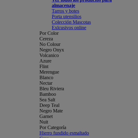
almacenaje
Tarros y botes
Porta utensilios
Colección Mascotas
Exlcusivos online
Por Color
Cereza
No Colour
Negro Onyx
Volcanico
Azure
Flint
Merengue
Blanco
Nectar
Bleu Riviera
Bamboo
Sea Salt
Deep Teal
Negro Mate
Garnet
Nuit
Por Categoría
Hierro fundido esmaltado