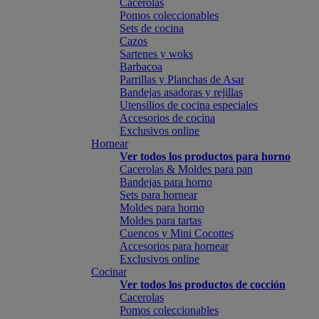
Cacerolas
Pomos coleccionables
Sets de cocina
Cazos
Sartenes y woks
Barbacoa
Parrillas y Planchas de Asar
Bandejas asadoras y rejillas
Utensilios de cocina especiales
Accesorios de cocina
Exclusivos online
Hornear
Ver todos los productos para horno
Cacerolas & Moldes para pan
Bandejas para horno
Sets para hornear
Moldes para horno
Moldes para tartas
Cuencos y Mini Cocottes
Accesorios para hornear
Exclusivos online
Cocinar
Ver todos los productos de cocción
Cacerolas
Pomos coleccionables