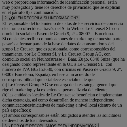
web o proporciona información de identificación personal, están
muy protegidos y tiene los derechos de privacidad que se explican
en el párrafo 8) a continuación.
2. ¿QUIEN RECOPILA SU INFORMACION?
El responsable del tratamiento de datos de los servicios de comercio
electrónico ofrecidos a través del Sitio Web es Le Creuset SL con
domicilio social en Paseo de Gracia 9, 2º - 08007 – Barcelona.
Si consientes recibir comunicaciones de marketing de nuestra parte,
pasarás a formar parte de la base de datos de consumidores del
grupo Le Creuset, que es gestionada, como corresponsables del
tratamiento, por Le Creuset SL y Le Creuset Group AG, con
domicilio social en Neuhofstrasse 4, Baar, Zugo, 6340 Suiza (que ha
designado como representante en la UE a Le Creuset SL, con
número de IVA B62153630, con oficinas en Paseo de Gracia 9, 2º,
08007 Barcelona, España), en base a un acuerdo de
corresponsabilidad que establece esencialmente que
(a) Le Creuset Group AG se encarga de la estrategia general que
rige el marketing y la experiencia personalizada del cliente;
(b) las entidades locales de Le Creuset se benefician e implementan
dicha estrategia, así como desarrollan de manera independiente
comunicaciones/iniciativas de marketing a nivel local (dentro de un
país específico);
(c) ambos corresponsables están obligados a atender las solicitudes
de derechos de los interesados.
3. ¿POR QUÉ RECOPILAMOS ESTA INFORMACIÓN?