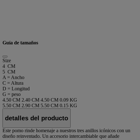
Guía de tamaños
Size
4 CM
5 CM
A = Ancho
C = Altura
D = Longitud
G = peso
4.50 CM
2.40 CM
4.50 CM
0.09 KG
5.50 CM
2.90 CM
5.50 CM
0.15 KG
detalles del producto
Este pomo rinde homenaje a nuestros tres anillos icónicos con un
diseño reinventado. Un accesorio intercambiable que añade