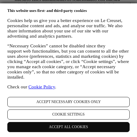
relación contractual con usted, como contabilidad, facturación
y auditoría, verificación de tarjetas de pago, detección de
This website uses first- and third-party cookies
fraude, seguridad, pruebas de sistemas, mantenimiento y
Cookies help us give you a better experience on Le Creuset,
análisis estadístico. Ocasionalmente, es posible que
personalise content and ads, and analyse our traffic. We also
necesitemos ponernos en contacto con usted por razones
share information about your use of our site with our
administrativas u operativas. Por ejemplo, para enviarle la
advertising and analytics partners.
confirmación de su compra. También utilizaremos sus datos
personales para responder a sus solicitudes enviadas a través
“Necessary Cookies” cannot be disabled since they
de nuestros formularios del sitio web u otros canales. Esta
support web functionalities, but you can consent to all the other
actividad de procesamiento es necesaria para permitirnos
uses above (preferences, statistics and marketing cookies) by
proporcionarle nuestros servicios.
clicking “Accept all cookies”, or click “Cookie settings”, where
PARA INFORMARLE SOBRE NOTICIAS U OFERTAS
you manage each cookie category, or “Accept necessary
SOBRE LOS PRODUCTOS DE LE CREUSET. Si usted
cookies only”, so that no other category of cookies will be
ha dado su consentimiento para que lo hagamos (por ejemplo,
installed.
suscribiéndose a nuestro boletín de noticias cuando usted cree
Check our
Cookie Policy
.
una cuenta en el Sitio web), le enviaremos comunicaciones de
marketing personalizadas y noticias sobre iniciativas
relacionadas con Le Creuset promovidas por sus filiales del
ACCEPT NECESSARY COOKIES ONLY
grupo, y afiliados y socios locales, también dependiendo de
sus preferencias. Nos comunicaremos con usted por correo
electrónico, SMS o redes sociales, pero también mediante
COOKIE SETTINGS
medios automatizados. Dichas comunicaciones se
relacionarán con los productos de Le Creuset o con las nuevas
ACCEPT ALL COOKIES
aperturas de tiendas, eventos exclusivos, concursos,
encuestas, demostraciones organizadas por Le Creuset u