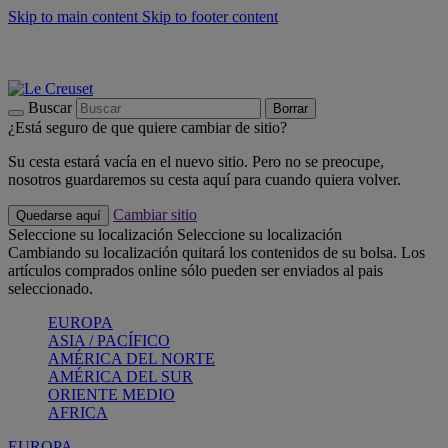
Skip to main content
Skip to footer content
📣 Últimas unidades: ahorra hasta un -40%
COMPRAR
Barbacoas, pícnics, crea tu verano con Le Creuset
COMPRAR
Descubre el color del verano: Bleu Riviera
COMPRAR
Buscar
Borrar
¿Está seguro de que quiere cambiar de sitio?
Su cesta estará vacía en el nuevo sitio. Pero no se preocupe,
nosotros guardaremos su cesta aquí para cuando quiera volver.
Cambiar sitio
Quedarse aquí
Seleccione su localización
Seleccione su localización
Cambiando su localización quitará los contenidos de su bolsa. Los
artículos comprados online sólo pueden ser enviados al pais
seleccionado.
EUROPA
ASIA / PACÍFICO
AMÉRICA DEL NORTE
AMÉRICA DEL SUR
ORIENTE MEDIO
AFRICA
EUROPA