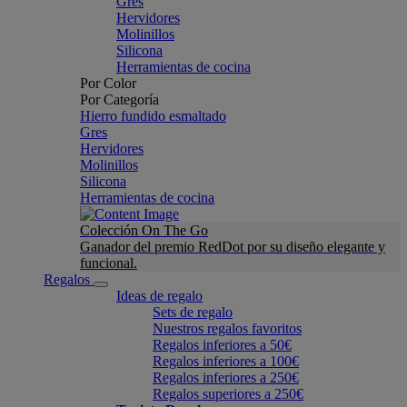
Gres
Hervidores
Molinillos
Silicona
Herramientas de cocina
Por Color
Por Categoría
Hierro fundido esmaltado
Gres
Hervidores
Molinillos
Silicona
Herramientas de cocina
Colección On The Go
Ganador del premio RedDot por su diseño elegante y
funcional.
Regalos
Ideas de regalo
Sets de regalo
Nuestros regalos favoritos
Regalos inferiores a 50€
Regalos inferiores a 100€
Regalos inferiores a 250€
Regalos superiores a 250€