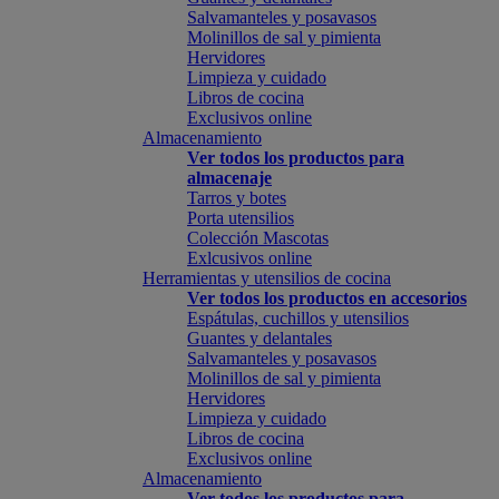
Salvamanteles y posavasos
Molinillos de sal y pimienta
Hervidores
Limpieza y cuidado
Libros de cocina
Exclusivos online
Almacenamiento
Ver todos los productos para
almacenaje
Tarros y botes
Porta utensilios
Colección Mascotas
Exlcusivos online
Herramientas y utensilios de cocina
Ver todos los productos en accesorios
Espátulas, cuchillos y utensilios
Guantes y delantales
Salvamanteles y posavasos
Molinillos de sal y pimienta
Hervidores
Limpieza y cuidado
Libros de cocina
Exclusivos online
Almacenamiento
Ver todos los productos para