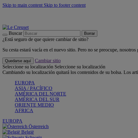
Skip to main content
Skip to footer content
📣 Últimas unidades: ahorra hasta un -40%
COMPRAR
Barbacoas, pícnics, crea tu verano con Le Creuset
COMPRAR
Descubre el color del verano: Bleu Riviera
COMPRAR
Buscar
Borrar
¿Está seguro de que quiere cambiar de sitio?
Su cesta estará vacía en el nuevo sitio. Pero no se preocupe, nosotros
Cambiar sitio
Quedarse aquí
Seleccione su localización
Seleccione su localización
Cambiando su localización quitará los contenidos de su bolsa. Los art
EUROPA
ASIA / PACÍFICO
AMÉRICA DEL NORTE
AMÉRICA DEL SUR
ORIENTE MEDIO
AFRICA
EUROPA
Österreich
België
Schweiz