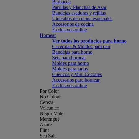
Barbacoa
Parrillas y Planchas de Asar
Bandejas asadoras y rejillas
Utensilios de cocina especiales
Accesorios de cocina
Exclusivos online
Hornear
Ver todos los productos para horno
Cacerolas & Moldes para pan
Bandejas para horno
Sets para hornear
Moldes para horno
Moldes para tartas
Cuencos y Mini Cocottes
Accesorios para hornear
Exclusivos online
Por Color
No Colour
Cereza
Volcanico
Negro Mate
Merengue
Azure
Flint
Sea Salt