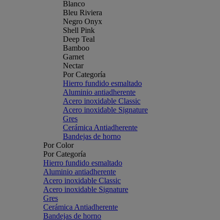
Blanco
Bleu Riviera
Negro Onyx
Shell Pink
Deep Teal
Bamboo
Garnet
Nectar
Por Categoría
Hierro fundido esmaltado
Aluminio antiadherente
Acero inoxidable Classic
Acero inoxidable Signature
Gres
Cerámica Antiadherente
Bandejas de horno
Por Color
Por Categoría
Hierro fundido esmaltado
Aluminio antiadherente
Acero inoxidable Classic
Acero inoxidable Signature
Gres
Cerámica Antiadherente
Bandejas de horno