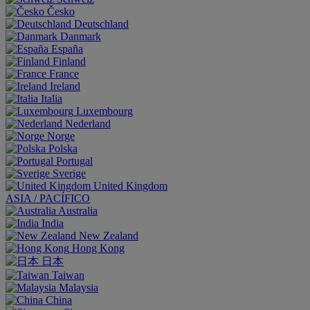
Česko
Deutschland
Danmark
España
Finland
France
Ireland
Italia
Luxembourg
Nederland
Norge
Polska
Portugal
Sverige
United Kingdom
ASIA / PACÍFICO
Australia
India
New Zealand
Hong Kong
日本
Taiwan
Malaysia
China