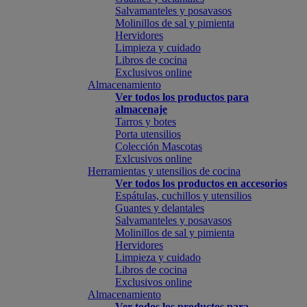
Salvamanteles y posavasos
Molinillos de sal y pimienta
Hervidores
Limpieza y cuidado
Libros de cocina
Exclusivos online
Almacenamiento
Ver todos los productos para
almacenaje
Tarros y botes
Porta utensilios
Colección Mascotas
Exlcusivos online
Herramientas y utensilios de cocina
Ver todos los productos en accesorios
Espátulas, cuchillos y utensilios
Guantes y delantales
Salvamanteles y posavasos
Molinillos de sal y pimienta
Hervidores
Limpieza y cuidado
Libros de cocina
Exclusivos online
Almacenamiento
Ver todos los productos para