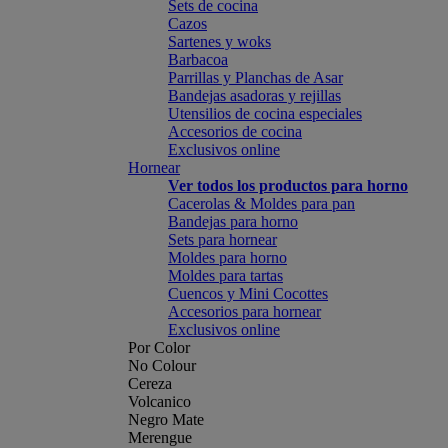
Sets de cocina
Cazos
Sartenes y woks
Barbacoa
Parrillas y Planchas de Asar
Bandejas asadoras y rejillas
Utensilios de cocina especiales
Accesorios de cocina
Exclusivos online
Hornear
Ver todos los productos para horno
Cacerolas & Moldes para pan
Bandejas para horno
Sets para hornear
Moldes para horno
Moldes para tartas
Cuencos y Mini Cocottes
Accesorios para hornear
Exclusivos online
Por Color
No Colour
Cereza
Volcanico
Negro Mate
Merengue