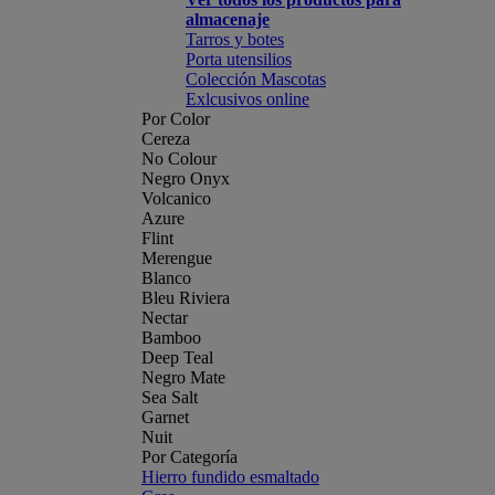
almacenaje
Tarros y botes
Porta utensilios
Colección Mascotas
Exlcusivos online
Por Color
Cereza
No Colour
Negro Onyx
Volcanico
Azure
Flint
Merengue
Blanco
Bleu Riviera
Nectar
Bamboo
Deep Teal
Negro Mate
Sea Salt
Garnet
Nuit
Por Categoría
Hierro fundido esmaltado