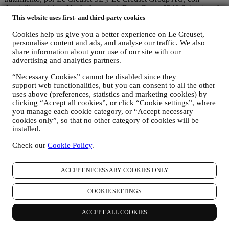
domicilio social en Neuhofstrasse 4, Baar, Zugo, 6340 Suiza (que ha
designado como representante en la UE a Le Creuset SL, con
This website uses first- and third-party cookies
número de IVA B62153630, con oficinas en Paseo de Gracia 9, 2º,
Cookies help us give you a better experience on Le Creuset,
08007 Barcelona, España), en base a un acuerdo de
personalise content and ads, and analyse our traffic. We also
corresponsabilidad que establece esencialmente que
share information about your use of our site with our
(a) Le Creuset Group AG se encarga de la estrategia general que
advertising and analytics partners.
rige el marketing y la experiencia personalizada del cliente;
(b) las entidades locales de Le Creuset se benefician e implementan
“Necessary Cookies” cannot be disabled since they
dicha estrategia, así como desarrollan de manera independiente
support web functionalities, but you can consent to all the other
comunicaciones/iniciativas de marketing a nivel local (dentro de un
uses above (preferences, statistics and marketing cookies) by
país específico);
clicking “Accept all cookies”, or click “Cookie settings”, where
(c) ambos corresponsables están obligados a atender las solicitudes
you manage each cookie category, or “Accept necessary
de derechos de los interesados.
cookies only”, so that no other category of cookies will be
3. ¿POR QUÉ RECOPILAMOS ESTA INFORMACIÓN?
installed.
Podemos procesar sus datos para los siguientes fines:
Check our
Cookie Policy
.
PARA NUESTRAS OBLIGACIONES LEGALES Es
posible que tengamos que procesar algunos datos sobre usted
ACCEPT NECESSARY COOKIES ONLY
para cumplir con nuestras obligaciones legales y otras
obligaciones derivadas de las instrucciones recibidas de las
COOKIE SETTINGS
autoridades.
PARA CREAR UNA CUENTA LE CREUSET
Utilizaremos sus datos para crear una cuenta de Le Creuset
ACCEPT ALL COOKIES
que le dará acceso a una serie de ventajas dedicadas a los