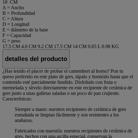
18 CM
A = Ancho
B = Profundidad
C = Altura
D = Longitud
E = diámetro de la base
F = Capacidad
G = peso
17.5 CM
4.6 CM
9.2 CM
17.5 CM
14 CM
0.65 L
0.98 KG
detalles del producto
¿Has tenido el placer de probar el camembert al horno? Pon tu
queso preferido en este plato de gres, tápalo y hornéalo hasta que el
contenido esté parcialmente fundido. Disfrútalo con fruta o
mermelada y sírvelo directamente en este recipiente de cerámica de
gres junto a unas galletas saladas o un poco de pan crujiente.
Características:
Siempre a mano: nuestros recipientes de cerámica de gres
esmaltada se limpian fácilmente y son resistentes a los
arañazos.
Fabricados con maestría: nuestros recipientes de cerámica de
gres, hechos con una arcilla especial, conservan la