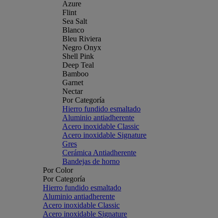
Azure
Flint
Sea Salt
Blanco
Bleu Riviera
Negro Onyx
Shell Pink
Deep Teal
Bamboo
Garnet
Nectar
Por Categoría
Hierro fundido esmaltado
Aluminio antiadherente
Acero inoxidable Classic
Acero inoxidable Signature
Gres
Cerámica Antiadherente
Bandejas de horno
Por Color
Por Categoría
Hierro fundido esmaltado
Aluminio antiadherente
Acero inoxidable Classic
Acero inoxidable Signature