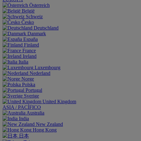
Österreich
België
Schweiz
Česko
Deutschland
Danmark
España
Finland
France
Ireland
Italia
Luxembourg
Nederland
Norge
Polska
Portugal
Sverige
United Kingdom
ASIA / PACÍFICO
Australia
India
New Zealand
Hong Kong
日本