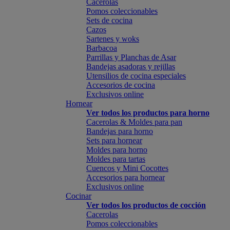
Cacerolas
Pomos coleccionables
Sets de cocina
Cazos
Sartenes y woks
Barbacoa
Parrillas y Planchas de Asar
Bandejas asadoras y rejillas
Utensilios de cocina especiales
Accesorios de cocina
Exclusivos online
Hornear
Ver todos los productos para horno
Cacerolas & Moldes para pan
Bandejas para horno
Sets para hornear
Moldes para horno
Moldes para tartas
Cuencos y Mini Cocottes
Accesorios para hornear
Exclusivos online
Cocinar
Ver todos los productos de cocción
Cacerolas
Pomos coleccionables