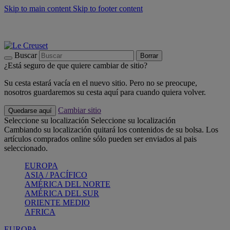
Skip to main content
Skip to footer content
📣 Últimas unidades: ahorra hasta un -40%
COMPRAR
Barbacoas, pícnics, crea tu verano con Le Creuset
COMPRAR
Descubre el color del verano: Bleu Riviera
COMPRAR
Buscar
Borrar
¿Está seguro de que quiere cambiar de sitio?
Su cesta estará vacía en el nuevo sitio. Pero no se preocupe,
nosotros guardaremos su cesta aquí para cuando quiera volver.
Cambiar sitio
Quedarse aquí
Seleccione su localización
Seleccione su localización
Cambiando su localización quitará los contenidos de su bolsa. Los
artículos comprados online sólo pueden ser enviados al pais
seleccionado.
EUROPA
ASIA / PACÍFICO
AMÉRICA DEL NORTE
AMÉRICA DEL SUR
ORIENTE MEDIO
AFRICA
EUROPA