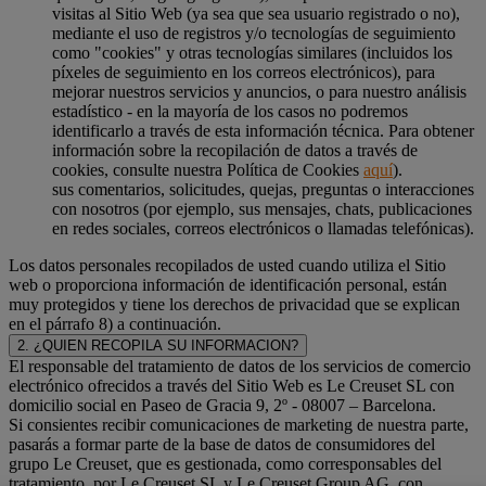
visitas al Sitio Web (ya sea que sea usuario registrado o no),
mediante el uso de registros y/o tecnologías de seguimiento
como "cookies" y otras tecnologías similares (incluidos los
píxeles de seguimiento en los correos electrónicos), para
mejorar nuestros servicios y anuncios, o para nuestro análisis
estadístico - en la mayoría de los casos no podremos
identificarlo a través de esta información técnica. Para obtener
información sobre la recopilación de datos a través de
cookies, consulte nuestra Política de Cookies
aquí
).
sus comentarios, solicitudes, quejas, preguntas o interacciones
con nosotros (por ejemplo, sus mensajes, chats, publicaciones
en redes sociales, correos electrónicos o llamadas telefónicas).
Los datos personales recopilados de usted cuando utiliza el Sitio
web o proporciona información de identificación personal, están
muy protegidos y tiene los derechos de privacidad que se explican
en el párrafo 8) a continuación.
2. ¿QUIEN RECOPILA SU INFORMACION?
El responsable del tratamiento de datos de los servicios de comercio
electrónico ofrecidos a través del Sitio Web es Le Creuset SL con
domicilio social en Paseo de Gracia 9, 2º - 08007 – Barcelona.
Si consientes recibir comunicaciones de marketing de nuestra parte,
pasarás a formar parte de la base de datos de consumidores del
grupo Le Creuset, que es gestionada, como corresponsables del
tratamiento, por Le Creuset SL y Le Creuset Group AG, con