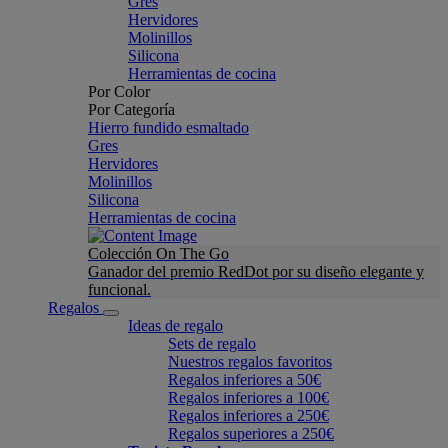
Gres
Hervidores
Molinillos
Silicona
Herramientas de cocina
Por Color
Por Categoría
Hierro fundido esmaltado
Gres
Hervidores
Molinillos
Silicona
Herramientas de cocina
Colección On The Go
Ganador del premio RedDot por su diseño elegante y
funcional.
Regalos
Ideas de regalo
Sets de regalo
Nuestros regalos favoritos
Regalos inferiores a 50€
Regalos inferiores a 100€
Regalos inferiores a 250€
Regalos superiores a 250€