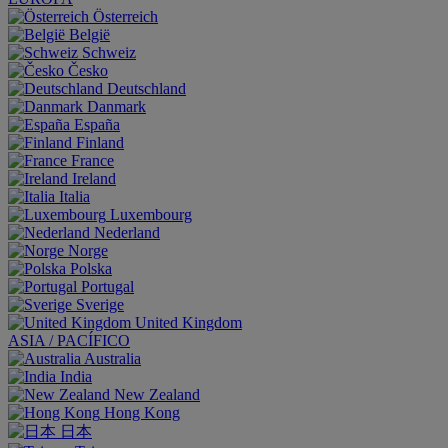
Österreich
België
Schweiz
Česko
Deutschland
Danmark
España
Finland
France
Ireland
Italia
Luxembourg
Nederland
Norge
Polska
Portugal
Sverige
United Kingdom
ASIA / PACÍFICO
Australia
India
New Zealand
Hong Kong
日本