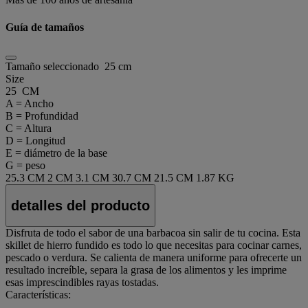
Guía de tamaños
Tamaño seleccionado
25 cm
Size
25 CM
A = Ancho
B = Profundidad
C = Altura
D = Longitud
E = diámetro de la base
G = peso
25.3 CM
2 CM
3.1 CM
30.7 CM
21.5 CM
1.87 KG
detalles del producto
Disfruta de todo el sabor de una barbacoa sin salir de tu cocina. Esta
skillet de hierro fundido es todo lo que necesitas para cocinar carnes,
pescado o verdura. Se calienta de manera uniforme para ofrecerte un
resultado increíble, separa la grasa de los alimentos y les imprime
esas imprescindibles rayas tostadas.
Características: