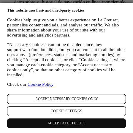
datos sobre su historial de navegación en línea (por ejemplo,
identificadores en línea - como su dirección IP, versión del
This website uses first- and third-party cookies
navegador, sistema operativo, duración de la visita, usuario
que regresa, origen geográfico), recopilados durante sus
Cookies help us give you a better experience on Le Creuset,
visitas al Sitio Web (ya sea que sea usuario registrado o no),
personalise content and ads, and analyse our traffic. We also
mediante el uso de registros y/o tecnologías de seguimiento
share information about your use of our site with our
como "cookies" y otras tecnologías similares (incluidos los
advertising and analytics partners.
píxeles de seguimiento en los correos electrónicos), para
mejorar nuestros servicios y anuncios, o para nuestro análisis
“Necessary Cookies” cannot be disabled since they
support web functionalities, but you can consent to all the other
estadístico - en la mayoría de los casos no podremos
uses above (preferences, statistics and marketing cookies) by
identificarlo a través de esta información técnica. Para obtener
clicking “Accept all cookies”, or click “Cookie settings”, where
información sobre la recopilación de datos a través de
you manage each cookie category, or “Accept necessary
cookies, consulte nuestra Política de Cookies
aquí
).
cookies only”, so that no other category of cookies will be
sus comentarios, solicitudes, quejas, preguntas o interacciones
installed.
con nosotros (por ejemplo, sus mensajes, chats, publicaciones
en redes sociales, correos electrónicos o llamadas telefónicas).
Check our
Cookie Policy
.
Los datos personales recopilados de usted cuando utiliza el Sitio
web o proporciona información de identificación personal, están
ACCEPT NECESSARY COOKIES ONLY
muy protegidos y tiene los derechos de privacidad que se explican
en el párrafo 8) a continuación.
COOKIE SETTINGS
2. ¿QUIEN RECOPILA SU INFORMACION?
El responsable del tratamiento de datos de los servicios de comercio
ACCEPT ALL COOKIES
electrónico ofrecidos a través del Sitio Web es Le Creuset SL con
domicilio social en Paseo de Gracia 9, 2º - 08007 – Barcelona.