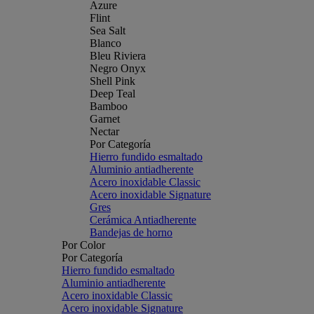
Azure
Flint
Sea Salt
Blanco
Bleu Riviera
Negro Onyx
Shell Pink
Deep Teal
Bamboo
Garnet
Nectar
Por Categoría
Hierro fundido esmaltado
Aluminio antiadherente
Acero inoxidable Classic
Acero inoxidable Signature
Gres
Cerámica Antiadherente
Bandejas de horno
Por Color
Por Categoría
Hierro fundido esmaltado
Aluminio antiadherente
Acero inoxidable Classic
Acero inoxidable Signature