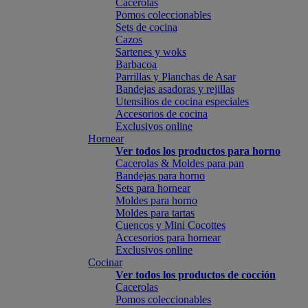
Cacerolas
Pomos coleccionables
Sets de cocina
Cazos
Sartenes y woks
Barbacoa
Parrillas y Planchas de Asar
Bandejas asadoras y rejillas
Utensilios de cocina especiales
Accesorios de cocina
Exclusivos online
Hornear
Ver todos los productos para horno
Cacerolas & Moldes para pan
Bandejas para horno
Sets para hornear
Moldes para horno
Moldes para tartas
Cuencos y Mini Cocottes
Accesorios para hornear
Exclusivos online
Cocinar
Ver todos los productos de cocción
Cacerolas
Pomos coleccionables