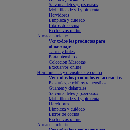
Salvamanteles y posavasos
Molinillos de sal y pimienta
Hervidores
Limpieza y cuidado
Libros de cocina
Exclusivos online
Almacenamiento
Ver todos los productos para
almacenaje
Tarros y botes
Porta utensilios
Colección Mascotas
Exlcusivos online
Herramientas y utensilios de cocina
Ver todos los productos en accesorios
Espátulas, cuchillos y utensilios
Guantes y delantales
Salvamanteles y posavasos
Molinillos de sal y pimienta
Hervidores
Limpieza y cuidado
Libros de cocina
Exclusivos online
Almacenamiento
Ver todos los productos para