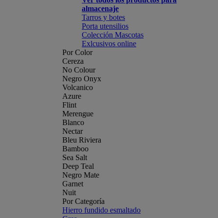
almacenaje
Tarros y botes
Porta utensilios
Colección Mascotas
Exlcusivos online
Por Color
Cereza
No Colour
Negro Onyx
Volcanico
Azure
Flint
Merengue
Blanco
Nectar
Bleu Riviera
Bamboo
Sea Salt
Deep Teal
Negro Mate
Garnet
Nuit
Por Categoría
Hierro fundido esmaltado