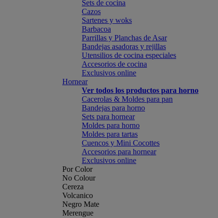
Sets de cocina
Cazos
Sartenes y woks
Barbacoa
Parrillas y Planchas de Asar
Bandejas asadoras y rejillas
Utensilios de cocina especiales
Accesorios de cocina
Exclusivos online
Hornear
Ver todos los productos para horno
Cacerolas & Moldes para pan
Bandejas para horno
Sets para hornear
Moldes para horno
Moldes para tartas
Cuencos y Mini Cocottes
Accesorios para hornear
Exclusivos online
Por Color
No Colour
Cereza
Volcanico
Negro Mate
Merengue