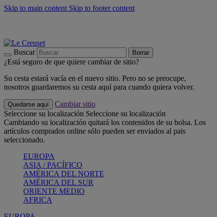
Skip to main content
Skip to footer content
📣 Últimas unidades: ahorra hasta un -40%
COMPRAR
Barbacoas, pícnics, crea tu verano con Le Creuset
COMPRAR
Descubre el color del verano: Bleu Riviera
COMPRAR
Buscar
Borrar
¿Está seguro de que quiere cambiar de sitio?
Su cesta estará vacía en el nuevo sitio. Pero no se preocupe,
nosotros guardaremos su cesta aquí para cuando quiera volver.
Cambiar sitio
Quedarse aquí
Seleccione su localización
Seleccione su localización
Cambiando su localización quitará los contenidos de su bolsa. Los
artículos comprados online sólo pueden ser enviados al pais
seleccionado.
EUROPA
ASIA / PACÍFICO
AMÉRICA DEL NORTE
AMÉRICA DEL SUR
ORIENTE MEDIO
AFRICA
EUROPA