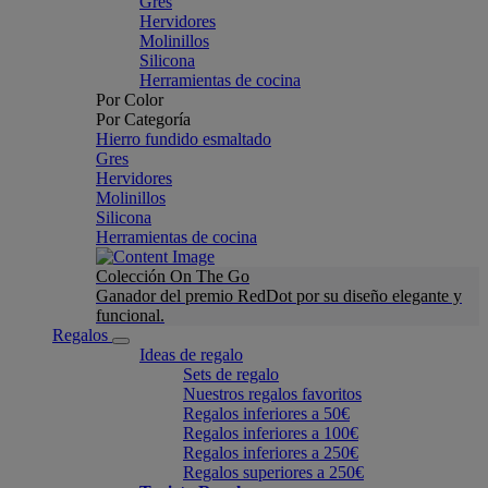
Gres
Hervidores
Molinillos
Silicona
Herramientas de cocina
Por Color
Por Categoría
Hierro fundido esmaltado
Gres
Hervidores
Molinillos
Silicona
Herramientas de cocina
Colección On The Go
Ganador del premio RedDot por su diseño elegante y
funcional.
Regalos
Ideas de regalo
Sets de regalo
Nuestros regalos favoritos
Regalos inferiores a 50€
Regalos inferiores a 100€
Regalos inferiores a 250€
Regalos superiores a 250€