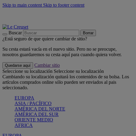
Skip to main content
Skip to footer content
📣 Últimas unidades: ahorra hasta un -40%
COMPRAR
Barbacoas, pícnics, crea tu verano con Le Creuset
COMPRAR
Descubre el color del verano: Bleu Riviera
COMPRAR
Buscar
Borrar
¿Está seguro de que quiere cambiar de sitio?
Su cesta estará vacía en el nuevo sitio. Pero no se preocupe,
nosotros guardaremos su cesta aquí para cuando quiera volver.
Cambiar sitio
Quedarse aquí
Seleccione su localización
Seleccione su localización
Cambiando su localización quitará los contenidos de su bolsa. Los
artículos comprados online sólo pueden ser enviados al pais
seleccionado.
EUROPA
ASIA / PACÍFICO
AMÉRICA DEL NORTE
AMÉRICA DEL SUR
ORIENTE MEDIO
AFRICA
EUROPA