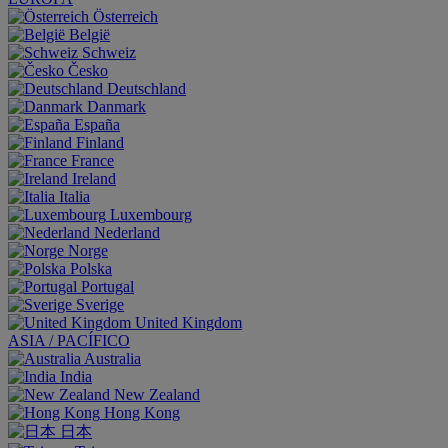
Österreich
België
Schweiz
Česko
Deutschland
Danmark
España
Finland
France
Ireland
Italia
Luxembourg
Nederland
Norge
Polska
Portugal
Sverige
United Kingdom
ASIA / PACÍFICO
Australia
India
New Zealand
Hong Kong
日本