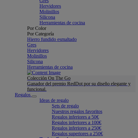
Gres
Hervidores
Molinillos
Silicona
Herramientas de cocina
Por Color
Por Categoría
Hierro fundido esmaltado
Gres
Hervidores
Molinillos
Silicona
Herramientas de cocina
Colección On The Go
Ganador del premio RedDot por su diseño elegante y
funcional.
Regalos
Ideas de regalo
Sets de regalo
Nuestros regalos favoritos
Regalos inferiores a 50€
Regalos inferiores a 100€
Regalos inferiores a 250€
Regalos superiores a 250€