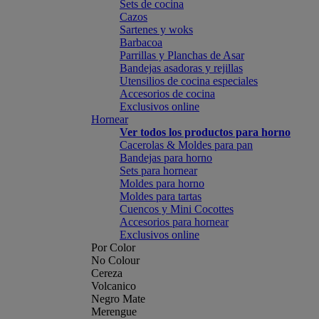
Sets de cocina
Cazos
Sartenes y woks
Barbacoa
Parrillas y Planchas de Asar
Bandejas asadoras y rejillas
Utensilios de cocina especiales
Accesorios de cocina
Exclusivos online
Hornear
Ver todos los productos para horno
Cacerolas & Moldes para pan
Bandejas para horno
Sets para hornear
Moldes para horno
Moldes para tartas
Cuencos y Mini Cocottes
Accesorios para hornear
Exclusivos online
Por Color
No Colour
Cereza
Volcanico
Negro Mate
Merengue