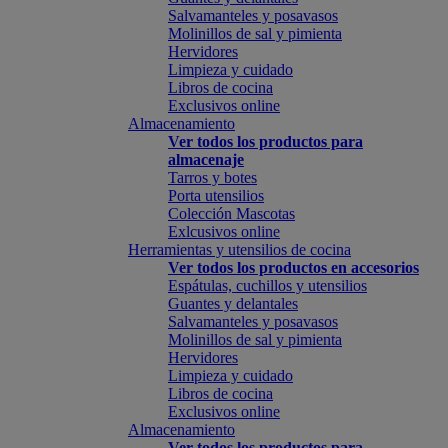
Salvamanteles y posavasos
Molinillos de sal y pimienta
Hervidores
Limpieza y cuidado
Libros de cocina
Exclusivos online
Almacenamiento
Ver todos los productos para
almacenaje
Tarros y botes
Porta utensilios
Colección Mascotas
Exlcusivos online
Herramientas y utensilios de cocina
Ver todos los productos en accesorios
Espátulas, cuchillos y utensilios
Guantes y delantales
Salvamanteles y posavasos
Molinillos de sal y pimienta
Hervidores
Limpieza y cuidado
Libros de cocina
Exclusivos online
Almacenamiento
Ver todos los productos para