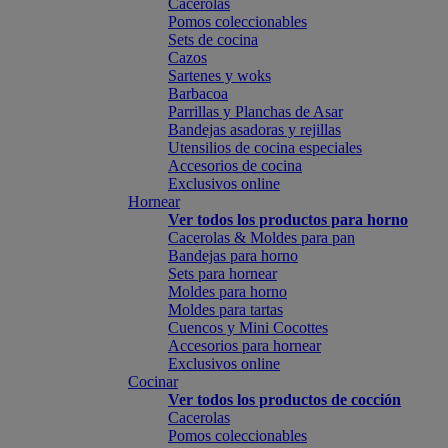
Cacerolas
Pomos coleccionables
Sets de cocina
Cazos
Sartenes y woks
Barbacoa
Parrillas y Planchas de Asar
Bandejas asadoras y rejillas
Utensilios de cocina especiales
Accesorios de cocina
Exclusivos online
Hornear
Ver todos los productos para horno
Cacerolas & Moldes para pan
Bandejas para horno
Sets para hornear
Moldes para horno
Moldes para tartas
Cuencos y Mini Cocottes
Accesorios para hornear
Exclusivos online
Cocinar
Ver todos los productos de cocción
Cacerolas
Pomos coleccionables