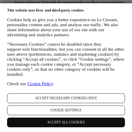
datos sobre su historial de navegación en línea (por ejemplo,
identificadores en línea - como su dirección IP, versión del
This website uses first- and third-party cookies
navegador, sistema operativo, duración de la visita, usuario
que regresa, origen geográfico), recopilados durante sus
Cookies help us give you a better experience on Le Creuset,
visitas al Sitio Web (ya sea que sea usuario registrado o no),
personalise content and ads, and analyse our traffic. We also
mediante el uso de registros y/o tecnologías de seguimiento
share information about your use of our site with our
como "cookies" y otras tecnologías similares (incluidos los
advertising and analytics partners.
píxeles de seguimiento en los correos electrónicos), para
“Necessary Cookies” cannot be disabled since they
mejorar nuestros servicios y anuncios, o para nuestro análisis
support web functionalities, but you can consent to all the other
estadístico - en la mayoría de los casos no podremos
uses above (preferences, statistics and marketing cookies) by
identificarlo a través de esta información técnica. Para obtener
clicking “Accept all cookies”, or click “Cookie settings”, where
información sobre la recopilación de datos a través de
you manage each cookie category, or “Accept necessary
cookies, consulte nuestra Política de Cookies
aquí
).
cookies only”, so that no other category of cookies will be
sus comentarios, solicitudes, quejas, preguntas o interacciones
installed.
con nosotros (por ejemplo, sus mensajes, chats, publicaciones
en redes sociales, correos electrónicos o llamadas telefónicas).
Check our
Cookie Policy
.
Los datos personales recopilados de usted cuando utiliza el Sitio
web o proporciona información de identificación personal, están
ACCEPT NECESSARY COOKIES ONLY
muy protegidos y tiene los derechos de privacidad que se explican
en el párrafo 8) a continuación.
COOKIE SETTINGS
2. ¿QUIEN RECOPILA SU INFORMACION?
El responsable del tratamiento de datos de los servicios de comercio
ACCEPT ALL COOKIES
electrónico ofrecidos a través del Sitio Web es Le Creuset SL con
domicilio social en Paseo de Gracia 9, 2º - 08007 – Barcelona.