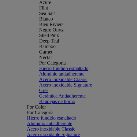
Azure
Flint
Sea Salt
Blanco
Bleu Riviera
Negro Onyx
Shell Pink
Deep Teal
Bamboo
Garnet
Nectar
Por Categoría
Hierro fundido esmaltado
Aluminio antiadherente
Acero inoxidable Classic
Acero inoxidable Signature
Gres
Cerámica Antiadherente
Bandejas de horno
Por Color
Por Categoría
Hierro fundido esmaltado
Aluminio antiadherente
Acero inoxidable Classic
Acero inoxidable Signature