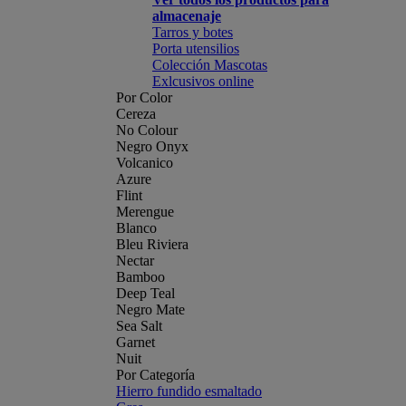
almacenaje
Tarros y botes
Porta utensilios
Colección Mascotas
Exlcusivos online
Por Color
Cereza
No Colour
Negro Onyx
Volcanico
Azure
Flint
Merengue
Blanco
Bleu Riviera
Nectar
Bamboo
Deep Teal
Negro Mate
Sea Salt
Garnet
Nuit
Por Categoría
Hierro fundido esmaltado