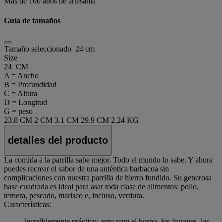
Más de 100 años de artesanía
Guía de tamaños
Tamaño seleccionado
24 cm
Size
24 CM
A = Ancho
B = Profundidad
C = Altura
D = Longitud
G = peso
23.8 CM
2 CM
3.1 CM
29.9 CM
2.24 KG
detalles del producto
La comida a la parrilla sabe mejor. Todo el mundo lo sabe. Y ahora
puedes recrear el sabor de una auténtica barbacoa sin
complicaciones con nuestra parrilla de hierro fundido. Su generosa
base cuadrada es ideal para asar toda clase de alimentos: pollo,
ternera, pescado, marisco e, incluso, verdura.
Características:
Increíblemente práctico: apto para el horno, los fogones, las