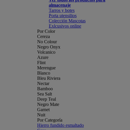
almacenaje
Tarros y botes
Porta utensilios
Colección Mascotas
Exlcusivos online
Por Color
Cereza
No Colour
Negro Onyx
Volcanico
Azure
Flint
Merengue
Blanco
Bleu Riviera
Nectar
Bamboo
Sea Salt
Deep Teal
Negro Mate
Garnet
Nuit
Por Categoría
Hierro fundido esmaltado