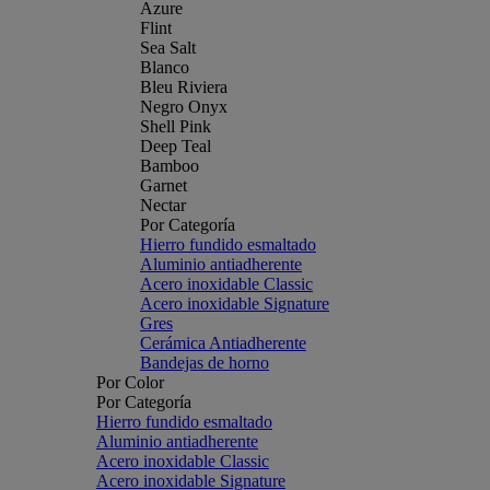
Azure
Flint
Sea Salt
Blanco
Bleu Riviera
Negro Onyx
Shell Pink
Deep Teal
Bamboo
Garnet
Nectar
Por Categoría
Hierro fundido esmaltado
Aluminio antiadherente
Acero inoxidable Classic
Acero inoxidable Signature
Gres
Cerámica Antiadherente
Bandejas de horno
Por Color
Por Categoría
Hierro fundido esmaltado
Aluminio antiadherente
Acero inoxidable Classic
Acero inoxidable Signature