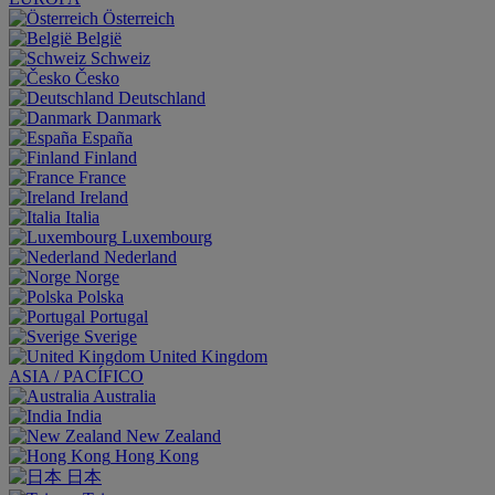
Österreich
België
Schweiz
Česko
Deutschland
Danmark
España
Finland
France
Ireland
Italia
Luxembourg
Nederland
Norge
Polska
Portugal
Sverige
United Kingdom
ASIA / PACÍFICO
Australia
India
New Zealand
Hong Kong
日本