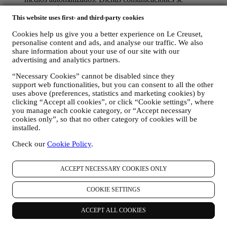
relacionarán con los productos de Le Creuset o con las nuevas
aperturas de tiendas, eventos exclusivos, concursos,
This website uses first- and third-party cookies
encuestas, demostraciones organizadas por Le Creuset u
Cookies help us give you a better experience on Le Creuset,
ofertas especiales que le puedan gustar. Estas comunicaciones
personalise content and ads, and analyse our traffic. We also
pueden seleccionarse o adaptarse para usted en función de los
share information about your use of our site with our
detalles que tenemos sobre usted, como su ubicación o su
advertising and analytics partners.
historial de compras, o las preferencias de nuestros productos.
Usaremos sus datos para comprender mejor sus intereses. Esto
“Necessary Cookies” cannot be disabled since they
nos permite personalizar nuestras comunicaciones para
support web functionalities, but you can consent to all the other
hacerlas más relevantes e interesantes. No será utilizada para
uses above (preferences, statistics and marketing cookies) by
otros efectos. También recopilamos estadísticas sobre la
clicking “Accept all cookies”, or click “Cookie settings”, where
apertura de correo electrónico y clics utilizando tecnologías
you manage each cookie category, or “Accept necessary
estándar de la industria (incluidos los píxeles de seguimiento
cookies only”, so that no other category of cookies will be
en los correos electrónicos) para ayudarnos a monitorizar
installed.
nuestros boletines informativos. Este procesamiento se basa
Check our
Cookie Policy
.
en su consentimiento para recibir comunicaciones de
marketing personalizadas de nuestra parte. La opción de
suscripción se puede ejercer en los puntos donde se recopila
ACCEPT NECESSARY COOKIES ONLY
información personal seleccionando la casilla de verificación
correspondiente.
COOKIE SETTINGS
Exclusión voluntaria: Puede dejar de recibir nuestras
comunicaciones o actualizaciones de marketing en cualquier
ACCEPT ALL COOKIES
momento, de forma gratuita, a través de los métodos que se
muestran como parte de la comunicación (por ejemplo, para darse de