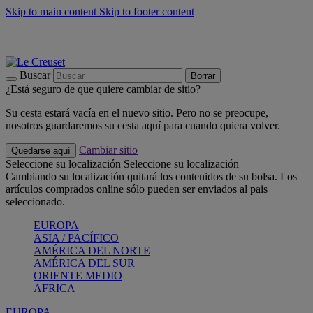
Skip to main content
Skip to footer content
📣 Últimas unidades: ahorra hasta un -40%
COMPRAR
Barbacoas, pícnics, crea tu verano con Le Creuset
COMPRAR
Descubre el color del verano: Bleu Riviera
COMPRAR
Buscar
Borrar
¿Está seguro de que quiere cambiar de sitio?
Su cesta estará vacía en el nuevo sitio. Pero no se preocupe,
nosotros guardaremos su cesta aquí para cuando quiera volver.
Cambiar sitio
Quedarse aquí
Seleccione su localización
Seleccione su localización
Cambiando su localización quitará los contenidos de su bolsa. Los
artículos comprados online sólo pueden ser enviados al pais
seleccionado.
EUROPA
ASIA / PACÍFICO
AMÉRICA DEL NORTE
AMÉRICA DEL SUR
ORIENTE MEDIO
AFRICA
EUROPA