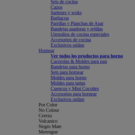
Sets de cocina
Cazos
Sartenes y woks
Barbacoa
Parrillas y Planchas de Asar
Bandejas asadoras y rejillas
Utensilios de cocina especiales
Accesorios de cocina
Exclusivos online
Hornear
Ver todos los productos para horno
Cacerolas & Moldes para pan
Bandejas para horno
Sets para hornear
Moldes para horno
Moldes para tartas
Cuencos y Mini Cocottes
Accesorios para hornear
Exclusivos online
Por Color
No Colour
Cereza
Volcanico
Negro Mate
Merengue