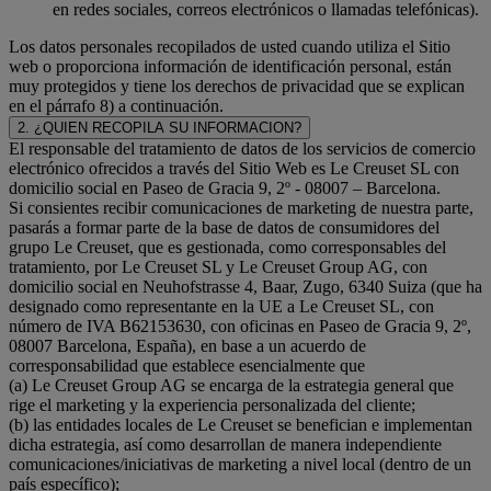
en redes sociales, correos electrónicos o llamadas telefónicas).
Los datos personales recopilados de usted cuando utiliza el Sitio
web o proporciona información de identificación personal, están
muy protegidos y tiene los derechos de privacidad que se explican
en el párrafo 8) a continuación.
2. ¿QUIEN RECOPILA SU INFORMACION?
El responsable del tratamiento de datos de los servicios de comercio
electrónico ofrecidos a través del Sitio Web es Le Creuset SL con
domicilio social en Paseo de Gracia 9, 2º - 08007 – Barcelona.
Si consientes recibir comunicaciones de marketing de nuestra parte,
pasarás a formar parte de la base de datos de consumidores del
grupo Le Creuset, que es gestionada, como corresponsables del
tratamiento, por Le Creuset SL y Le Creuset Group AG, con
domicilio social en Neuhofstrasse 4, Baar, Zugo, 6340 Suiza (que ha
designado como representante en la UE a Le Creuset SL, con
número de IVA B62153630, con oficinas en Paseo de Gracia 9, 2º,
08007 Barcelona, España), en base a un acuerdo de
corresponsabilidad que establece esencialmente que
(a) Le Creuset Group AG se encarga de la estrategia general que
rige el marketing y la experiencia personalizada del cliente;
(b) las entidades locales de Le Creuset se benefician e implementan
dicha estrategia, así como desarrollan de manera independiente
comunicaciones/iniciativas de marketing a nivel local (dentro de un
país específico);