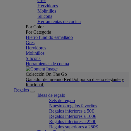
Gres
Hervidores
Molinillos
Silicona
Herramientas de cocina
Por Color
Por Categoría
Hierro fundido esmaltado
Gres
Hervidores
Molinillos
Silicona
Herramientas de cocina
Colección On The Go
Ganador del premio RedDot por su diseño elegante y
funcional.
Regalos
Ideas de regalo
Sets de regalo
Nuestros regalos favoritos
Regalos inferiores a 50€
Regalos inferiores a 100€
Regalos inferiores a 250€
Regalos superiores a 250€