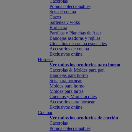
Cacerolas
Pomos coleccionables
Sets de cocina
Cazos
Sartenes y woks
Barbacoa
Parrillas y Planchas de Asar
Bandejas asadoras y rejillas
Utensilios de cocina especiales
Accesorios de cocina
Exclusivos online
Hornear
Ver todos los productos para horno
Cacerolas & Moldes para pan
Bandejas para horno
Sets para hornear
Moldes para horno
Moldes para tartas
Cuencos y Mini Cocottes
Accesorios para hornear
Exclusivos online
Cocinar
Ver todos los productos de cocción
Cacerolas
Pomos coleccionables