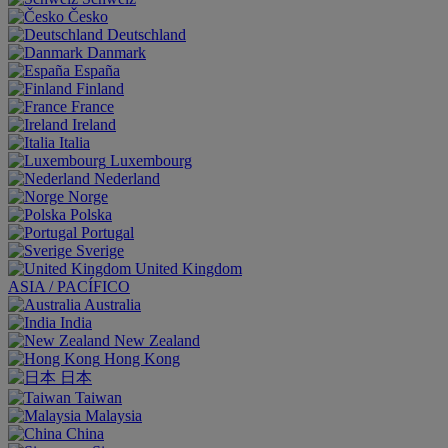
Česko
Deutschland
Danmark
España
Finland
France
Ireland
Italia
Luxembourg
Nederland
Norge
Polska
Portugal
Sverige
United Kingdom
ASIA / PACÍFICO
Australia
India
New Zealand
Hong Kong
日本
Taiwan
Malaysia
China