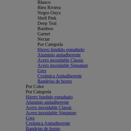
Blanco
Bleu Riviera
Negro Onyx
Shell Pink
Deep Teal
Bamboo
Garnet
Nectar
Por Categoría
Hierro fundido esmaltado
Aluminio antiadherente
Acero inoxidable Classic
Acero inoxidable Signature
Gres
Cerámica Antiadherente
Bandejas de horno
Por Color
Por Categoría
Hierro fundido esmaltado
Aluminio antiadherente
Acero inoxidable Classic
Acero inoxidable Signature
Gres
Cerámica Antiadherente
Bandejas de horno