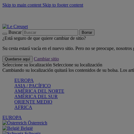
Skip to main content
Skip to footer content
📣 Últimas unidades: ahorra hasta un -40%
COMPRAR
Barbacoas, pícnics, crea tu verano con Le Creuset
COMPRAR
Descubre el color del verano: Bleu Riviera
COMPRAR
Buscar
Borrar
¿Está seguro de que quiere cambiar de sitio?
Su cesta estará vacía en el nuevo sitio. Pero no se preocupe, nosotros
Cambiar sitio
Quedarse aquí
Seleccione su localización
Seleccione su localización
Cambiando su localización quitará los contenidos de su bolsa. Los art
EUROPA
ASIA / PACÍFICO
AMÉRICA DEL NORTE
AMÉRICA DEL SUR
ORIENTE MEDIO
AFRICA
EUROPA
Österreich
België
Schweiz