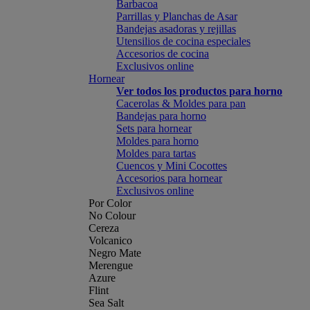
Barbacoa
Parrillas y Planchas de Asar
Bandejas asadoras y rejillas
Utensilios de cocina especiales
Accesorios de cocina
Exclusivos online
Hornear
Ver todos los productos para horno
Cacerolas & Moldes para pan
Bandejas para horno
Sets para hornear
Moldes para horno
Moldes para tartas
Cuencos y Mini Cocottes
Accesorios para hornear
Exclusivos online
Por Color
No Colour
Cereza
Volcanico
Negro Mate
Merengue
Azure
Flint
Sea Salt