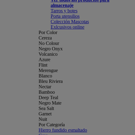
almacenaje
Tarros y botes
Porta utensilios
Colección Mascotas
Exlcusivos online
Por Color
Cereza
No Colour
Negro Onyx
Volcanico
Azure
Flint
Merengue
Blanco
Bleu Riviera
Nectar
Bamboo
Deep Teal
Negro Mate
Sea Salt
Garnet
Nuit
Por Categoría
Hierro fundido esmaltado