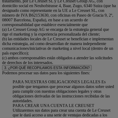
tratamiento, por Le Creuset SL y Le Creuset Group AG, con
domicilio social en Neuhofstrasse 4, Baar, Zugo, 6340 Suiza (que ha
designado como representante en la UE a Le Creuset SL, con
número de IVA B62153630, con oficinas en Paseo de Gracia 9, 2º,
08007 Barcelona, España), en base a un acuerdo de
corresponsabilidad que establece esencialmente que
(a) Le Creuset Group AG se encarga de la estrategia general que
rige el marketing y la experiencia personalizada del cliente;
(b) las entidades locales de Le Creuset se benefician e implementan
dicha estrategia, así como desarrollan de manera independiente
comunicaciones/iniciativas de marketing a nivel local (dentro de un
país específico);
(c) ambos corresponsables están obligados a atender las solicitudes
de derechos de los interesados.
3. ¿POR QUÉ RECOPILAMOS ESTA INFORMACIÓN?
Podemos procesar sus datos para los siguientes fines:
PARA NUESTRAS OBLIGACIONES LEGALES Es
posible que tengamos que procesar algunos datos sobre usted
para cumplir con nuestras obligaciones legales y otras
obligaciones derivadas de las instrucciones recibidas de las
autoridades.
PARA CREAR UNA CUENTA LE CREUSET
Utilizaremos sus datos para crear una cuenta de Le Creuset
que le dará acceso a una serie de ventajas dedicadas a los