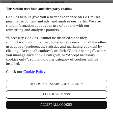
proporcionarle nuestros servicios.
PARA INFORMARLE SOBRE NOTICIAS U OFERTAS
This website uses first- and third-party cookies
SOBRE LOS PRODUCTOS DE LE CREUSET. Si usted
ha dado su consentimiento para que lo hagamos (por ejemplo,
Cookies help us give you a better experience on Le Creuset,
suscribiéndose a nuestro boletín de noticias cuando usted cree
personalise content and ads, and analyse our traffic. We also
una cuenta en el Sitio web), le enviaremos comunicaciones de
share information about your use of our site with our
marketing personalizadas y noticias sobre iniciativas
advertising and analytics partners.
relacionadas con Le Creuset promovidas por sus filiales del
“Necessary Cookies” cannot be disabled since they
grupo, y afiliados y socios locales, también dependiendo de
support web functionalities, but you can consent to all the other
sus preferencias. Nos comunicaremos con usted por correo
uses above (preferences, statistics and marketing cookies) by
electrónico, SMS o redes sociales, pero también mediante
clicking “Accept all cookies”, or click “Cookie settings”, where
medios automatizados. Dichas comunicaciones se
you manage each cookie category, or “Accept necessary
relacionarán con los productos de Le Creuset o con las nuevas
cookies only”, so that no other category of cookies will be
aperturas de tiendas, eventos exclusivos, concursos,
installed.
encuestas, demostraciones organizadas por Le Creuset u
ofertas especiales que le puedan gustar. Estas comunicaciones
Check our
Cookie Policy
.
pueden seleccionarse o adaptarse para usted en función de los
detalles que tenemos sobre usted, como su ubicación o su
historial de compras, o las preferencias de nuestros productos.
ACCEPT NECESSARY COOKIES ONLY
Usaremos sus datos para comprender mejor sus intereses. Esto
nos permite personalizar nuestras comunicaciones para
COOKIE SETTINGS
hacerlas más relevantes e interesantes. No será utilizada para
otros efectos. También recopilamos estadísticas sobre la
ACCEPT ALL COOKIES
apertura de correo electrónico y clics utilizando tecnologías
estándar de la industria (incluidos los píxeles de seguimiento