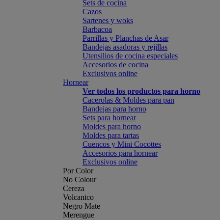
Sets de cocina
Cazos
Sartenes y woks
Barbacoa
Parrillas y Planchas de Asar
Bandejas asadoras y rejillas
Utensilios de cocina especiales
Accesorios de cocina
Exclusivos online
Hornear
Ver todos los productos para horno
Cacerolas & Moldes para pan
Bandejas para horno
Sets para hornear
Moldes para horno
Moldes para tartas
Cuencos y Mini Cocottes
Accesorios para hornear
Exclusivos online
Por Color
No Colour
Cereza
Volcanico
Negro Mate
Merengue