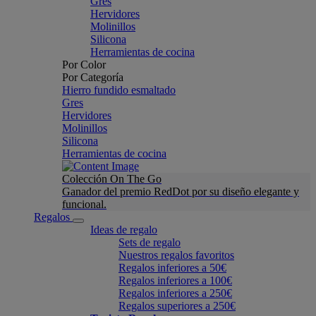
Gres
Hervidores
Molinillos
Silicona
Herramientas de cocina
Por Color
Por Categoría
Hierro fundido esmaltado
Gres
Hervidores
Molinillos
Silicona
Herramientas de cocina
Colección On The Go
Ganador del premio RedDot por su diseño elegante y
funcional.
Regalos
Ideas de regalo
Sets de regalo
Nuestros regalos favoritos
Regalos inferiores a 50€
Regalos inferiores a 100€
Regalos inferiores a 250€
Regalos superiores a 250€