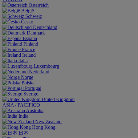
Österreich
België
Schweiz
Česko
Deutschland
Danmark
España
Finland
France
Ireland
Italia
Luxembourg
Nederland
Norge
Polska
Portugal
Sverige
United Kingdom
ASIA / PACÍFICO
Australia
India
New Zealand
Hong Kong
日本