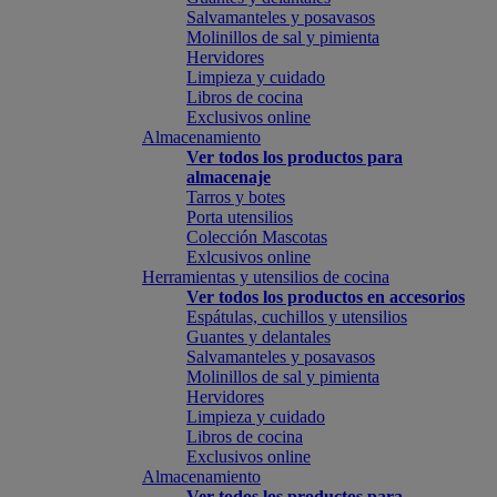
Salvamanteles y posavasos
Molinillos de sal y pimienta
Hervidores
Limpieza y cuidado
Libros de cocina
Exclusivos online
Almacenamiento
Ver todos los productos para
almacenaje
Tarros y botes
Porta utensilios
Colección Mascotas
Exlcusivos online
Herramientas y utensilios de cocina
Ver todos los productos en accesorios
Espátulas, cuchillos y utensilios
Guantes y delantales
Salvamanteles y posavasos
Molinillos de sal y pimienta
Hervidores
Limpieza y cuidado
Libros de cocina
Exclusivos online
Almacenamiento
Ver todos los productos para