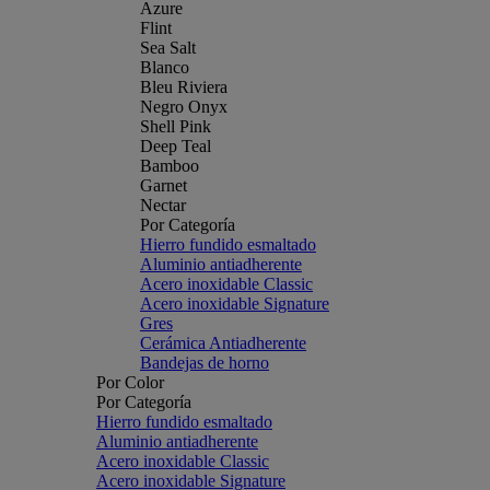
Azure
Flint
Sea Salt
Blanco
Bleu Riviera
Negro Onyx
Shell Pink
Deep Teal
Bamboo
Garnet
Nectar
Por Categoría
Hierro fundido esmaltado
Aluminio antiadherente
Acero inoxidable Classic
Acero inoxidable Signature
Gres
Cerámica Antiadherente
Bandejas de horno
Por Color
Por Categoría
Hierro fundido esmaltado
Aluminio antiadherente
Acero inoxidable Classic
Acero inoxidable Signature