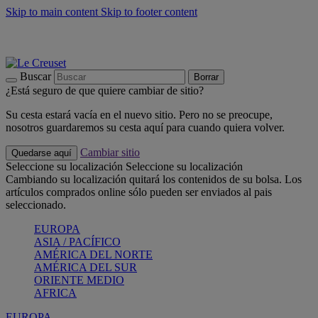
Skip to main content
Skip to footer content
📣 Últimas unidades: ahorra hasta un -40%
COMPRAR
Barbacoas, pícnics, crea tu verano con Le Creuset
COMPRAR
Descubre el color del verano: Bleu Riviera
COMPRAR
Buscar
Borrar
¿Está seguro de que quiere cambiar de sitio?
Su cesta estará vacía en el nuevo sitio. Pero no se preocupe,
nosotros guardaremos su cesta aquí para cuando quiera volver.
Cambiar sitio
Quedarse aquí
Seleccione su localización
Seleccione su localización
Cambiando su localización quitará los contenidos de su bolsa. Los
artículos comprados online sólo pueden ser enviados al pais
seleccionado.
EUROPA
ASIA / PACÍFICO
AMÉRICA DEL NORTE
AMÉRICA DEL SUR
ORIENTE MEDIO
AFRICA
EUROPA