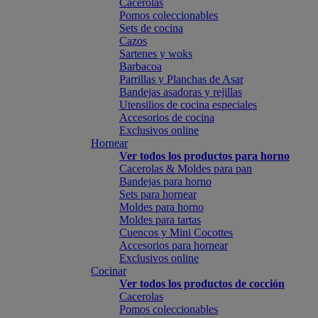
Cacerolas
Pomos coleccionables
Sets de cocina
Cazos
Sartenes y woks
Barbacoa
Parrillas y Planchas de Asar
Bandejas asadoras y rejillas
Utensilios de cocina especiales
Accesorios de cocina
Exclusivos online
Hornear
Ver todos los productos para horno
Cacerolas & Moldes para pan
Bandejas para horno
Sets para hornear
Moldes para horno
Moldes para tartas
Cuencos y Mini Cocottes
Accesorios para hornear
Exclusivos online
Cocinar
Ver todos los productos de cocción
Cacerolas
Pomos coleccionables