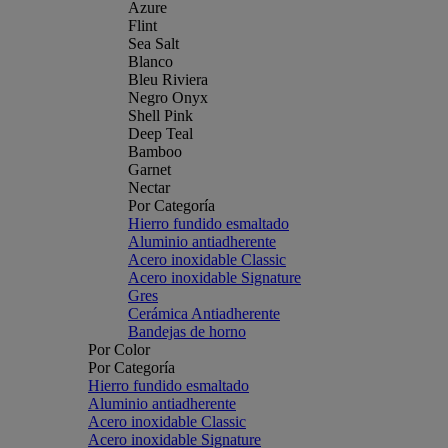
Azure
Flint
Sea Salt
Blanco
Bleu Riviera
Negro Onyx
Shell Pink
Deep Teal
Bamboo
Garnet
Nectar
Por Categoría
Hierro fundido esmaltado
Aluminio antiadherente
Acero inoxidable Classic
Acero inoxidable Signature
Gres
Cerámica Antiadherente
Bandejas de horno
Por Color
Por Categoría
Hierro fundido esmaltado
Aluminio antiadherente
Acero inoxidable Classic
Acero inoxidable Signature