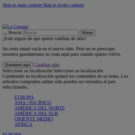
Skip to main content
Skip to footer content
📣 Últimas unidades: ahorra hasta un -40%
COMPRAR
Barbacoas, pícnics, crea tu verano con Le Creuset
COMPRAR
Descubre el color del verano: Bleu Riviera
COMPRAR
Buscar
Borrar
¿Está seguro de que quiere cambiar de sitio?
Su cesta estará vacía en el nuevo sitio. Pero no se preocupe,
nosotros guardaremos su cesta aquí para cuando quiera volver.
Cambiar sitio
Quedarse aquí
Seleccione su localización
Seleccione su localización
Cambiando su localización quitará los contenidos de su bolsa. Los
artículos comprados online sólo pueden ser enviados al pais
seleccionado.
EUROPA
ASIA / PACÍFICO
AMÉRICA DEL NORTE
AMÉRICA DEL SUR
ORIENTE MEDIO
AFRICA
EUROPA