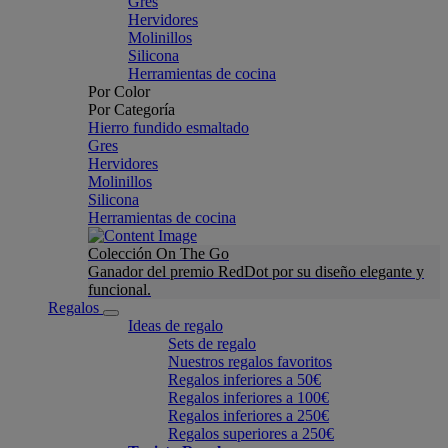
Gres
Hervidores
Molinillos
Silicona
Herramientas de cocina
Por Color
Por Categoría
Hierro fundido esmaltado
Gres
Hervidores
Molinillos
Silicona
Herramientas de cocina
Colección On The Go
Ganador del premio RedDot por su diseño elegante y
funcional.
Regalos
Ideas de regalo
Sets de regalo
Nuestros regalos favoritos
Regalos inferiores a 50€
Regalos inferiores a 100€
Regalos inferiores a 250€
Regalos superiores a 250€