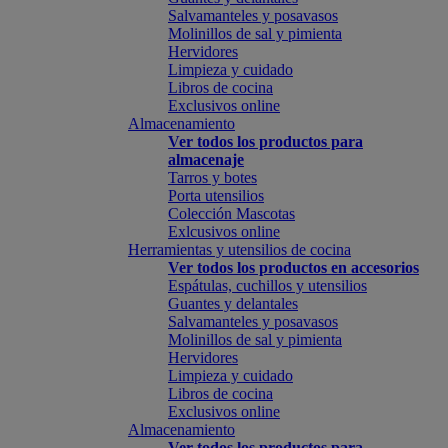
Salvamanteles y posavasos
Molinillos de sal y pimienta
Hervidores
Limpieza y cuidado
Libros de cocina
Exclusivos online
Almacenamiento
Ver todos los productos para
almacenaje
Tarros y botes
Porta utensilios
Colección Mascotas
Exlcusivos online
Herramientas y utensilios de cocina
Ver todos los productos en accesorios
Espátulas, cuchillos y utensilios
Guantes y delantales
Salvamanteles y posavasos
Molinillos de sal y pimienta
Hervidores
Limpieza y cuidado
Libros de cocina
Exclusivos online
Almacenamiento
Ver todos los productos para