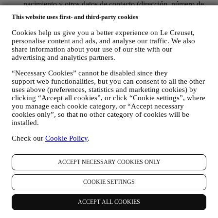
nacimiento y otros datos de contacto (dirección, número de
teléfono y dirección de correo electrónico), para registrar una
This website uses first- and third-party cookies
cuenta de Le Creuset o comprar como usuario invitado, o para
suscribirse a nuestras comunicaciones de marketing
Cookies help us give you a better experience on Le Creuset,
comunicaciones en la web o en la tienda.
personalise content and ads, and analyse our traffic. We also
sus datos de compra, por ejemplo, fecha y hora de compra,
share information about your use of our site with our
datos de entrega, datos de productos y pagos y detalles, para
advertising and analytics partners.
la gestión de sus pedidos.
“Necessary Cookies” cannot be disabled since they
datos sobre su historial de navegación en línea (por ejemplo,
support web functionalities, but you can consent to all the other
identificadores en línea - como su dirección IP, versión del
uses above (preferences, statistics and marketing cookies) by
navegador, sistema operativo, duración de la visita, usuario
clicking “Accept all cookies”, or click “Cookie settings”, where
que regresa, origen geográfico), recopilados durante sus
you manage each cookie category, or “Accept necessary
visitas al Sitio Web (ya sea que sea usuario registrado o no),
cookies only”, so that no other category of cookies will be
mediante el uso de registros y/o tecnologías de seguimiento
installed.
como "cookies" y otras tecnologías similares (incluidos los
píxeles de seguimiento en los correos electrónicos), para
Check our
Cookie Policy
.
mejorar nuestros servicios y anuncios, o para nuestro análisis
estadístico - en la mayoría de los casos no podremos
identificarlo a través de esta información técnica. Para obtener
ACCEPT NECESSARY COOKIES ONLY
información sobre la recopilación de datos a través de
cookies, consulte nuestra Política de Cookies
aquí
).
COOKIE SETTINGS
sus comentarios, solicitudes, quejas, preguntas o interacciones
con nosotros (por ejemplo, sus mensajes, chats, publicaciones
ACCEPT ALL COOKIES
en redes sociales, correos electrónicos o llamadas telefónicas).