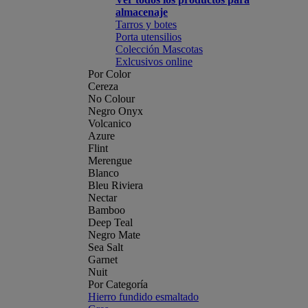
almacenaje
Tarros y botes
Porta utensilios
Colección Mascotas
Exlcusivos online
Por Color
Cereza
No Colour
Negro Onyx
Volcanico
Azure
Flint
Merengue
Blanco
Bleu Riviera
Nectar
Bamboo
Deep Teal
Negro Mate
Sea Salt
Garnet
Nuit
Por Categoría
Hierro fundido esmaltado