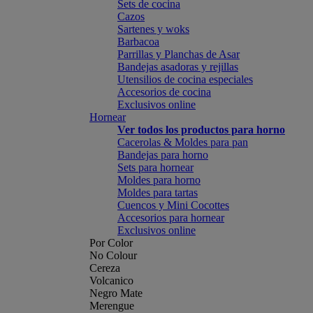
Sets de cocina
Cazos
Sartenes y woks
Barbacoa
Parrillas y Planchas de Asar
Bandejas asadoras y rejillas
Utensilios de cocina especiales
Accesorios de cocina
Exclusivos online
Hornear
Ver todos los productos para horno
Cacerolas & Moldes para pan
Bandejas para horno
Sets para hornear
Moldes para horno
Moldes para tartas
Cuencos y Mini Cocottes
Accesorios para hornear
Exclusivos online
Por Color
No Colour
Cereza
Volcanico
Negro Mate
Merengue