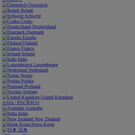
Österreich
België
Schweiz
Česko
Deutschland
Danmark
España
Finland
France
Ireland
Italia
Luxembourg
Nederland
Norge
Polska
Portugal
Sverige
United Kingdom
ASIA / PACÍFICO
Australia
India
New Zealand
Hong Kong
日本