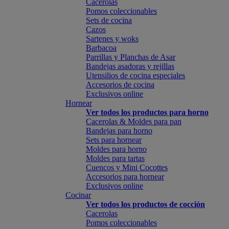
Cacerolas
Pomos coleccionables
Sets de cocina
Cazos
Sartenes y woks
Barbacoa
Parrillas y Planchas de Asar
Bandejas asadoras y rejillas
Utensilios de cocina especiales
Accesorios de cocina
Exclusivos online
Hornear
Ver todos los productos para horno
Cacerolas & Moldes para pan
Bandejas para horno
Sets para hornear
Moldes para horno
Moldes para tartas
Cuencos y Mini Cocottes
Accesorios para hornear
Exclusivos online
Cocinar
Ver todos los productos de cocción
Cacerolas
Pomos coleccionables