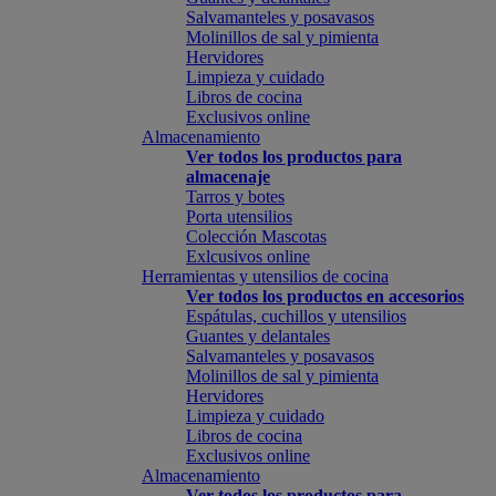
Salvamanteles y posavasos
Molinillos de sal y pimienta
Hervidores
Limpieza y cuidado
Libros de cocina
Exclusivos online
Almacenamiento
Ver todos los productos para
almacenaje
Tarros y botes
Porta utensilios
Colección Mascotas
Exlcusivos online
Herramientas y utensilios de cocina
Ver todos los productos en accesorios
Espátulas, cuchillos y utensilios
Guantes y delantales
Salvamanteles y posavasos
Molinillos de sal y pimienta
Hervidores
Limpieza y cuidado
Libros de cocina
Exclusivos online
Almacenamiento
Ver todos los productos para