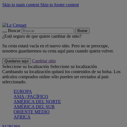
Skip to main content
Skip to footer content
📣 Últimas unidades: ahorra hasta un -40%
COMPRAR
Barbacoas, pícnics, crea tu verano con Le Creuset
COMPRAR
Descubre el color del verano: Bleu Riviera
COMPRAR
Buscar
Borrar
¿Está seguro de que quiere cambiar de sitio?
Su cesta estará vacía en el nuevo sitio. Pero no se preocupe,
nosotros guardaremos su cesta aquí para cuando quiera volver.
Cambiar sitio
Quedarse aquí
Seleccione su localización
Seleccione su localización
Cambiando su localización quitará los contenidos de su bolsa. Los
artículos comprados online sólo pueden ser enviados al pais
seleccionado.
EUROPA
ASIA / PACÍFICO
AMÉRICA DEL NORTE
AMÉRICA DEL SUR
ORIENTE MEDIO
AFRICA
EUROPA