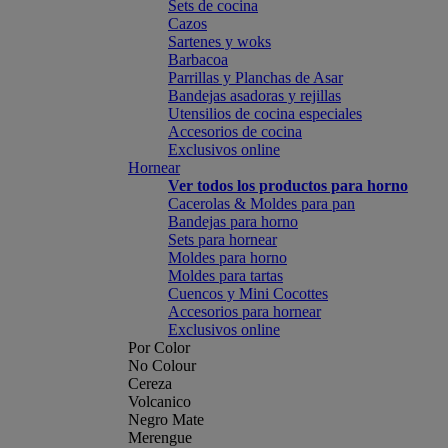
Sets de cocina
Cazos
Sartenes y woks
Barbacoa
Parrillas y Planchas de Asar
Bandejas asadoras y rejillas
Utensilios de cocina especiales
Accesorios de cocina
Exclusivos online
Hornear
Ver todos los productos para horno
Cacerolas & Moldes para pan
Bandejas para horno
Sets para hornear
Moldes para horno
Moldes para tartas
Cuencos y Mini Cocottes
Accesorios para hornear
Exclusivos online
Por Color
No Colour
Cereza
Volcanico
Negro Mate
Merengue