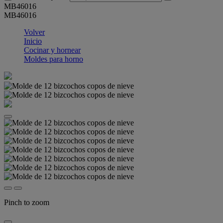
MB46016
MB46016
Volver
Inicio
Cocinar y hornear
Moldes para horno
Pinch to zoom