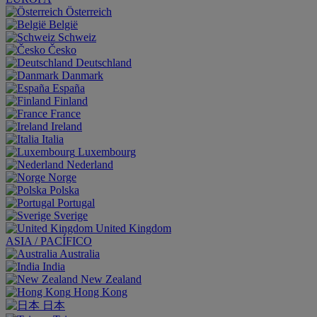
Österreich
België
Schweiz
Česko
Deutschland
Danmark
España
Finland
France
Ireland
Italia
Luxembourg
Nederland
Norge
Polska
Portugal
Sverige
United Kingdom
ASIA / PACÍFICO
Australia
India
New Zealand
Hong Kong
日本