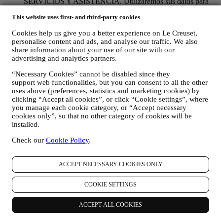
SERVICIOS Y ASISTENCIA. Utilizaremos sus datos para
gestionar nuestra relación contractual con usted, su compra de
This website uses first- and third-party cookies
productos en el Sitio web y/o en nuestras tiendas Le Creuset,
su uso del Sitio web, cualquier asistencia posterior a la venta o
Cookies help us give you a better experience on Le Creuset,
su participación en nuestros concursos. Es posible que
personalise content and ads, and analyse our traffic. We also
tengamos que procesar algunos datos sobre usted para
share information about your use of our site with our
nuestros fines administrativos relacionados con nuestra
advertising and analytics partners.
relación contractual con usted, como contabilidad, facturación
y auditoría, verificación de tarjetas de pago, detección de
“Necessary Cookies” cannot be disabled since they
fraude, seguridad, pruebas de sistemas, mantenimiento y
support web functionalities, but you can consent to all the other
análisis estadístico. Ocasionalmente, es posible que
uses above (preferences, statistics and marketing cookies) by
necesitemos ponernos en contacto con usted por razones
clicking “Accept all cookies”, or click “Cookie settings”, where
administrativas u operativas. Por ejemplo, para enviarle la
you manage each cookie category, or “Accept necessary
cookies only”, so that no other category of cookies will be
confirmación de su compra. También utilizaremos sus datos
installed.
personales para responder a sus solicitudes enviadas a través
de nuestros formularios del sitio web u otros canales. Esta
Check our
Cookie Policy
.
actividad de procesamiento es necesaria para permitirnos
proporcionarle nuestros servicios.
PARA INFORMARLE SOBRE NOTICIAS U OFERTAS
ACCEPT NECESSARY COOKIES ONLY
SOBRE LOS PRODUCTOS DE LE CREUSET. Si usted
ha dado su consentimiento para que lo hagamos (por ejemplo,
COOKIE SETTINGS
suscribiéndose a nuestro boletín de noticias cuando usted cree
una cuenta en el Sitio web), le enviaremos comunicaciones de
marketing personalizadas y noticias sobre iniciativas
ACCEPT ALL COOKIES
relacionadas con Le Creuset promovidas por sus filiales del