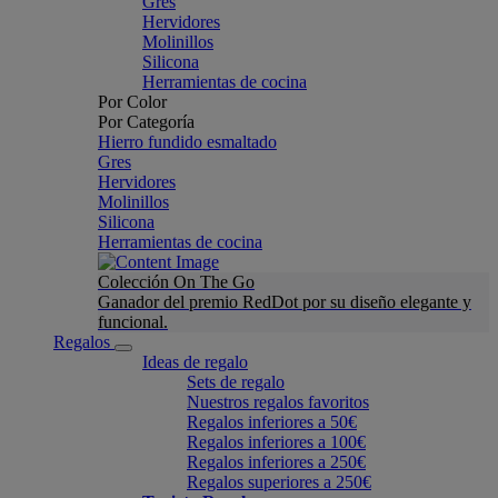
Gres
Hervidores
Molinillos
Silicona
Herramientas de cocina
Por Color
Por Categoría
Hierro fundido esmaltado
Gres
Hervidores
Molinillos
Silicona
Herramientas de cocina
Colección On The Go
Ganador del premio RedDot por su diseño elegante y
funcional.
Regalos
Ideas de regalo
Sets de regalo
Nuestros regalos favoritos
Regalos inferiores a 50€
Regalos inferiores a 100€
Regalos inferiores a 250€
Regalos superiores a 250€