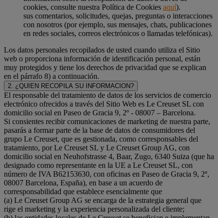
cookies, consulte nuestra Política de Cookies
aquí
).
sus comentarios, solicitudes, quejas, preguntas o interacciones
con nosotros (por ejemplo, sus mensajes, chats, publicaciones
en redes sociales, correos electrónicos o llamadas telefónicas).
Los datos personales recopilados de usted cuando utiliza el Sitio
web o proporciona información de identificación personal, están
muy protegidos y tiene los derechos de privacidad que se explican
en el párrafo 8) a continuación.
2. ¿QUIEN RECOPILA SU INFORMACION?
El responsable del tratamiento de datos de los servicios de comercio
electrónico ofrecidos a través del Sitio Web es Le Creuset SL con
domicilio social en Paseo de Gracia 9, 2º - 08007 – Barcelona.
Si consientes recibir comunicaciones de marketing de nuestra parte,
pasarás a formar parte de la base de datos de consumidores del
grupo Le Creuset, que es gestionada, como corresponsables del
tratamiento, por Le Creuset SL y Le Creuset Group AG, con
domicilio social en Neuhofstrasse 4, Baar, Zugo, 6340 Suiza (que ha
designado como representante en la UE a Le Creuset SL, con
número de IVA B62153630, con oficinas en Paseo de Gracia 9, 2º,
08007 Barcelona, España), en base a un acuerdo de
corresponsabilidad que establece esencialmente que
(a) Le Creuset Group AG se encarga de la estrategia general que
rige el marketing y la experiencia personalizada del cliente;
(b) las entidades locales de Le Creuset se benefician e implementan