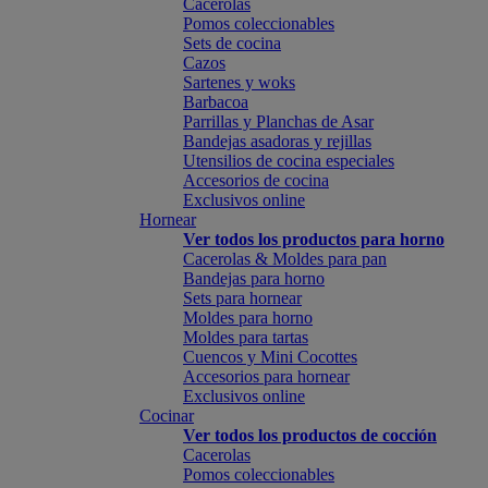
Cacerolas
Pomos coleccionables
Sets de cocina
Cazos
Sartenes y woks
Barbacoa
Parrillas y Planchas de Asar
Bandejas asadoras y rejillas
Utensilios de cocina especiales
Accesorios de cocina
Exclusivos online
Hornear
Ver todos los productos para horno
Cacerolas & Moldes para pan
Bandejas para horno
Sets para hornear
Moldes para horno
Moldes para tartas
Cuencos y Mini Cocottes
Accesorios para hornear
Exclusivos online
Cocinar
Ver todos los productos de cocción
Cacerolas
Pomos coleccionables