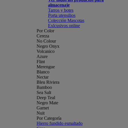
almacenaje
Tarros y botes
Porta utensilios
Colección Mascotas
Exlcusivos online
Por Color
Cereza
No Colour
Negro Onyx
Volcanico
Azure
Flint
Merengue
Blanco
Nectar
Bleu Riviera
Bamboo
Sea Salt
Deep Teal
Negro Mate
Garnet
Nuit
Por Categoría
Hierro fundido esmaltado