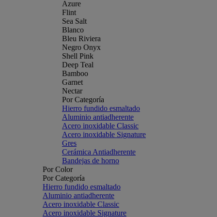
Azure
Flint
Sea Salt
Blanco
Bleu Riviera
Negro Onyx
Shell Pink
Deep Teal
Bamboo
Garnet
Nectar
Por Categoría
Hierro fundido esmaltado
Aluminio antiadherente
Acero inoxidable Classic
Acero inoxidable Signature
Gres
Cerámica Antiadherente
Bandejas de horno
Por Color
Por Categoría
Hierro fundido esmaltado
Aluminio antiadherente
Acero inoxidable Classic
Acero inoxidable Signature